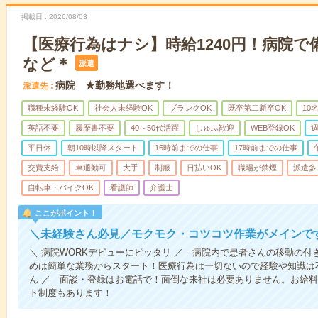
掲載日
2026/08/03
【医療行為はナシ】時給1240円！病院
など＊
派遣
病院 ★勤務地選べます！
派遣先
職種未経験OK
社会人未経験OK
ブランクOK
既卒第二新卒OK
10
英語不要
履歴書不要
40～50代活躍
しゅふ歓迎
WEB登録OK
週
平日休
朝10時以降スタート
16時前までの仕事
17時前までの仕事
交費支給
車通勤可
大手
制服
日払いOK
職場が禁煙
派遣多
自転車・バイクOK
看護師
介護士
ここがポイント！
＼未経験さん必見／モクモク・コツコツ作業がメインで
＼ 病院WORKデビューにピッタリ ／ 病院内で患者さんの移動の
めは簡単な業務からスタート！医療行為は一切ないので経験や知識は
ん ／ 面談・登録はお電話で！面倒な来社は必要ありません。お給料
ト制度もあります！