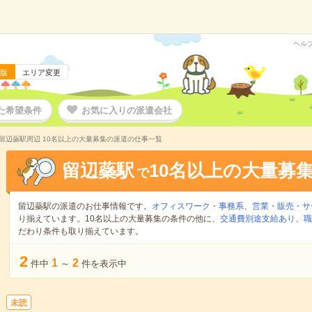
ヘル
版
エリア変更
た希望条件
お気に入りの派遣会社
留辺蘂駅周辺 10名以上の大量募集の派遣の仕事一覧
留辺蘂駅
10名以上の大量募
で
留辺蘂駅の派遣のお仕事情報です。
オフィスワーク・事務系
、
営業・販売・サ
り揃えています。10名以上の大量募集の条件の他に、
交通費別途支給あり
、
職
だわり条件も取り揃えています。
2
1
2
件中
～
件を表示中
未読