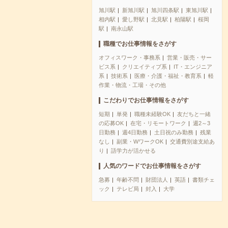
旭川駅
新旭川駅
旭川四条駅
東旭川駅
相内駅
愛し野駅
北見駅
柏陽駅
桜岡
駅
南永山駅
職種でお仕事情報をさがす
オフィスワーク・事務系
営業・販売・サー
ビス系
クリエイティブ系
IT・エンジニア
系
技術系
医療・介護・福祉・教育系
軽
作業・物流・工場・その他
こだわりでお仕事情報をさがす
短期
単発
職種未経験OK
友だちと一緒
の応募OK
在宅・リモートワーク
週2～3
日勤務
週4日勤務
土日祝のみ勤務
残業
なし
副業・WワークOK
交通費別途支給あ
り
語学力が活かせる
人気のワードでお仕事情報をさがす
急募
年齢不問
財団法人
英語
書類チェ
ック
テレビ局
封入
大学