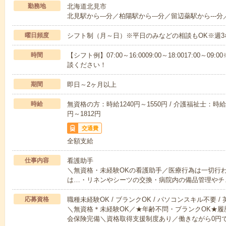
勤務地
北海道北見市
北見駅から---分／柏陽駅から---分／留辺蘂駅から---分
曜日頻度
シフト制（月～日）※平日のみなどの相談もOK※週3
時間
【シフト例】07:00～16:0009:00～18:0017:00
談ください！
期間
即日～2ヶ月以上
時給
無資格の方：時給1240円～1550円 / 介護福祉士：時給1
円～1812円
交通費
全額支給
仕事内容
看護助手
＼無資格・未経験OKの看護助手／医療行為は一切行
は…・リネンやシーツの交換・病院内の備品管理やチ
応募資格
職種未経験OK / ブランクOK / パソコンスキル不要 /
＼無資格＊未経験OK／★年齢不問・ブランクOK★履
会保険完備＼資格取得支援制度あり／働きながら0円