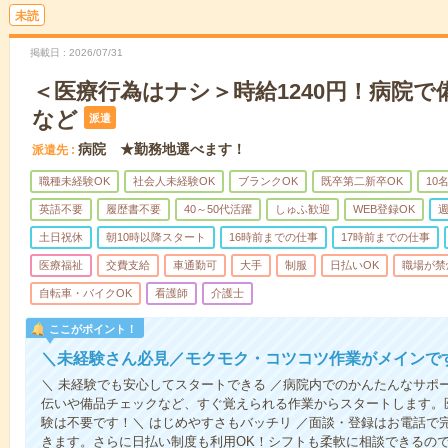
未読
掲載日
2026/07/31
＜医療行為はナシ＞時給1240円！病院
など
派遣
病院 ★勤務地選べます！
派遣先
職種未経験OK
社会人未経験OK
ブランクOK
既卒第二新卒OK
10
英語不要
履歴書不要
40～50代活躍
しゅふ歓迎
WEB登録OK
週
土日祝休
朝10時以降スタート
16時前までの仕事
17時前までの仕事
医療福祉
交費支給
車通勤可
大手
制服
日払いOK
職場が禁
自転車・バイクOK
看護師
介護士
ここがポイント！
＼未経験さん必見／モクモク・コツコツ作業がメインで
＼ 未経験でも安心してスタートできる ／病院内でのかんたんなサポ
伝いや備品チェックなど、すぐ覚えられる作業からスタートします。
験は不要です！＼ はじめやすさもバッチリ ／面談・登録はお電話で
きます。さらに日払い制度も利用OK！シフトも柔軟に相談できるの