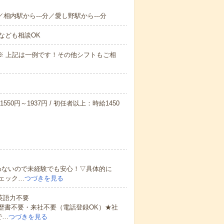
／相内駅から---分／愛し野駅から---分
なども相談OK
～09:00※ 上記は一例です！その他シフトもご相
550円～1937円 / 初任者以上：時給1450
わないので未経験でも安心！▽具体的に
ェック…
つづきを見る
 英語力不要
歴書不要・来社不要（電話登録OK）★社
で…
つづきを見る