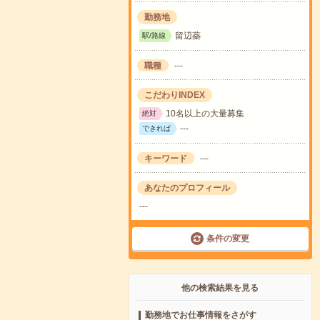
勤務地
留辺蘂
駅/路線
職種
---
こだわりINDEX
10名以上の大量募集
絶対
---
できれば
キーワード
---
あなたのプロフィール
---
条件の変更
他の検索結果を見る
勤務地でお仕事情報をさがす