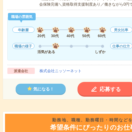
会保険完備＼資格取得支援制度あり／働きながら0円
職場の雰囲気
年齢層
男女比率
20代
30代
40代
50代
60代
職場の様子
仕事の仕方
活気がある
しずか
株式会社ニッソーネット
派遣会社
応募する
気になる！
勤務地、職種、勤務曜日・時間など
希望条件にぴったりのお仕