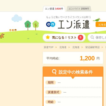
エン派遣
1416
件
エンバイト
2539
件
ちょうど良いワークライフバランスが叶う
北海道
気になる！リスト
0
保存し
派遣TOP
北海道
北海道
留辺蘂駅周辺
,
1
2
0
0
平均時給:
円
設定中の検索条件
期間
---
派遣形式
---
時給
---