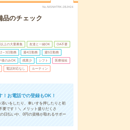
No.NISNHTRK-2BJH24
で備品のチェック
名以上の大量募集
友達と一緒OK
OA不要
2～3日勤務
週4日勤務
週5日勤務
午後のみOK
残業少
シフト
医療福祉
電話対応なし
ルーティン
す！お電話での登録もOK！
付き添いをしたり、車いすを押したりと初
不要です！＼ メリット盛りだくさ
の日払いや、0円の資格が取れるサポー