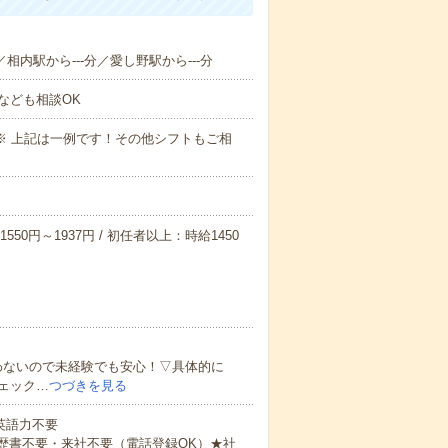
／相内駅から---分／愛し野駅から---分
なども相談OK
～09:00※ 上記は一例です！その他シフトもご相
550円～1937円 / 初任者以上：時給1450
わないので未経験でも安心！▽具体的に
ェック…
つづきを見る
 英語力不要
歴書不要・来社不要（電話登録OK）★社