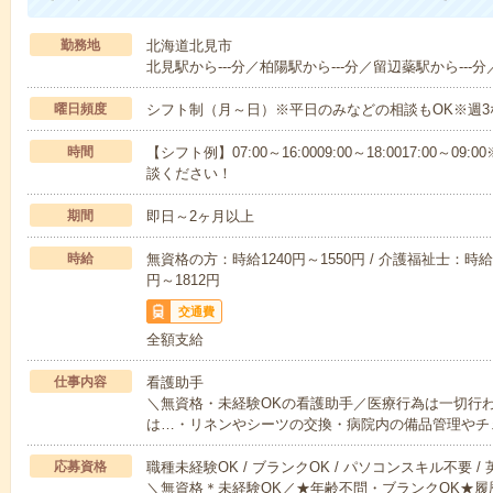
勤務地
北海道北見市
北見駅から---分／柏陽駅から---分／留辺蘂駅から---分
曜日頻度
シフト制（月～日）※平日のみなどの相談もOK※週3
時間
【シフト例】07:00～16:0009:00～18:0017:00
談ください！
期間
即日～2ヶ月以上
時給
無資格の方：時給1240円～1550円 / 介護福祉士：時給1
円～1812円
交通費
全額支給
仕事内容
看護助手
＼無資格・未経験OKの看護助手／医療行為は一切行
は…・リネンやシーツの交換・病院内の備品管理やチ
応募資格
職種未経験OK / ブランクOK / パソコンスキル不要 /
＼無資格＊未経験OK／★年齢不問・ブランクOK★履