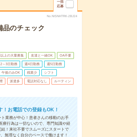
一括
応募
No.NISNHTRK-2BJ24
で備品のチェック
名以上の大量募集
友達と一緒OK
OA不要
2～3日勤務
週4日勤務
週5日勤務
午後のみOK
残業少
シフト
煙
派遣多
電話対応なし
ルーティン
す！お電話での登録もOK！
ート業務が中心！患者さんの移動のお手
医療行為は一切ないので、専門知識や経
完結！来社不要でスムーズにスタートで
で、無理なく自分のペースで働けます！