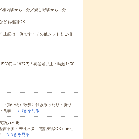
／相内駅から---分／愛し野駅から---分
なども相談OK
～09:00※ 上記は一例です！その他シフトもご相
550円～1937円 / 初任者以上：時給1450
…・買い物や散歩に付き添ったり・折り
・食事…
つづきを見る
 英語力不要
歴書不要・来社不要（電話登録OK）★社
で…
つづきを見る