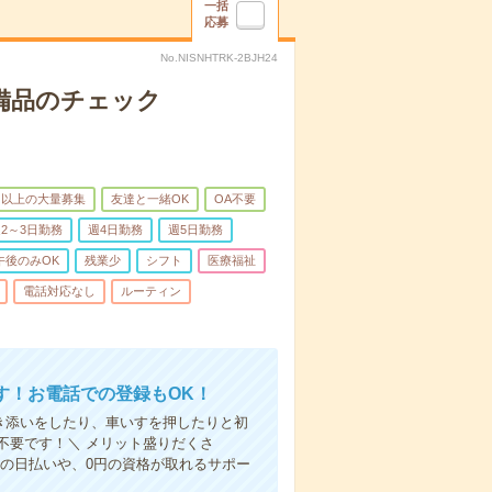
一括
応募
No.NISNHTRK-2BJH24
で備品のチェック
名以上の大量募集
友達と一緒OK
OA不要
2～3日勤務
週4日勤務
週5日勤務
午後のみOK
残業少
シフト
医療福祉
電話対応なし
ルーティン
す！お電話での登録もOK！
付き添いをしたり、車いすを押したりと初
不要です！＼ メリット盛りだくさ
の日払いや、0円の資格が取れるサポー