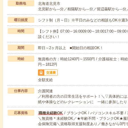
勤務地
北海道北見市
北見駅から---分／柏陽駅から---分／留辺蘂駅から---分
曜日頻度
シフト制（月～日）※平日のみなどの相談もOK※週3
時間
【シフト例】07:00～16:0009:00～18:0017:00
談ください！
期間
即日～2ヶ月以上 ■開始日の相談OK！
時給
無資格の方：時給1240円～1550円 / 介護福祉士：時給1
円～1812円
交通費
全額支給
仕事内容
介護関連
／利用者の方の日常生活をサポート！＼▽具体的には
紙や体操などのレクレーションに 一緒に参加したり
応募資格
職種未経験OK
/ ブランクOK / パソコンスキル不要 /
＼無資格＊未経験OK／★年齢不問・ブランクOK★履
会保険完備＼資格取得支援制度あり／働きながら0円