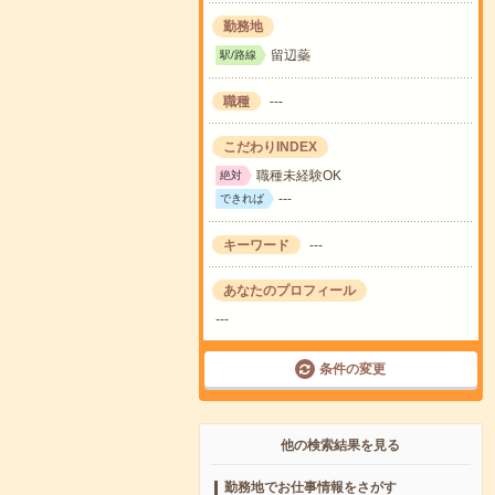
勤務地
留辺蘂
駅/路線
職種
---
こだわりINDEX
職種未経験OK
絶対
---
できれば
キーワード
---
あなたのプロフィール
---
条件の変更
他の検索結果を見る
勤務地でお仕事情報をさがす