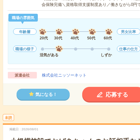
会保険完備＼資格取得支援制度あり／働きながら0円
職場の雰囲気
年齢層
男女比率
20代
30代
40代
50代
60代
職場の様子
仕事の仕方
活気がある
しずか
株式会社ニッソーネット
派遣会社
応募する
気になる！
未読
掲載日
2026/08/01