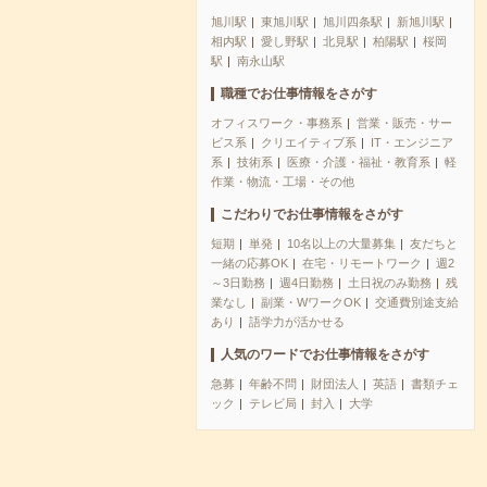
旭川駅
東旭川駅
旭川四条駅
新旭川駅
相内駅
愛し野駅
北見駅
柏陽駅
桜岡
駅
南永山駅
職種でお仕事情報をさがす
オフィスワーク・事務系
営業・販売・サー
ビス系
クリエイティブ系
IT・エンジニア
系
技術系
医療・介護・福祉・教育系
軽
作業・物流・工場・その他
こだわりでお仕事情報をさがす
短期
単発
10名以上の大量募集
友だちと
一緒の応募OK
在宅・リモートワーク
週2
～3日勤務
週4日勤務
土日祝のみ勤務
残
業なし
副業・WワークOK
交通費別途支給
あり
語学力が活かせる
人気のワードでお仕事情報をさがす
急募
年齢不問
財団法人
英語
書類チェ
ック
テレビ局
封入
大学