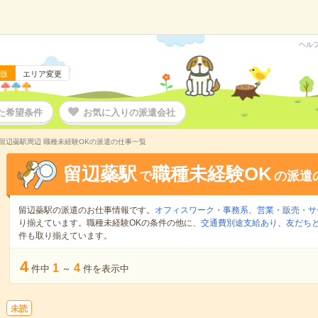
ヘル
版
エリア変更
た希望条件
お気に入りの派遣会社
留辺蘂駅周辺 職種未経験OKの派遣の仕事一覧
留辺蘂駅
職種未経験OK
で
の派遣
留辺蘂駅の派遣のお仕事情報です。
オフィスワーク・事務系
、
営業・販売・サ
り揃えています。職種未経験OKの条件の他に、
交通費別途支給あり
、
友だちと
件も取り揃えています。
4
1
4
件中
～
件を表示中
未読