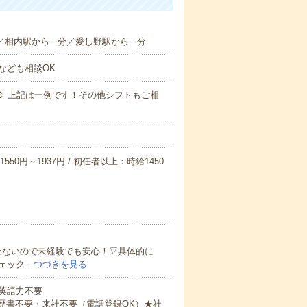
／相内駅から---分／愛し野駅から---分
なども相談OK
～09:00※ 上記は一例です！その他シフトもご相
550円～1937円 / 初任者以上：時給1450
わないので未経験でも安心！▽具体的に
ェック…
つづきを見る
 英語力不要
歴書不要・来社不要（電話登録OK）★社