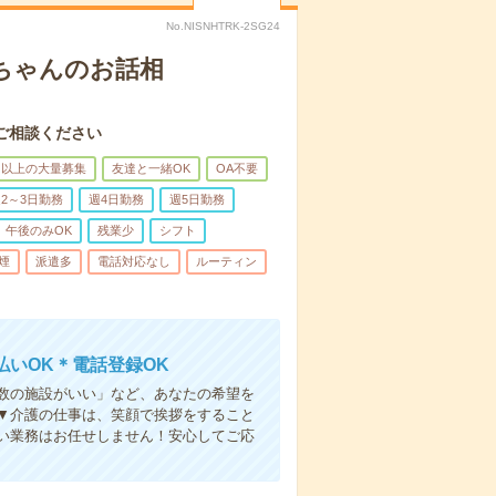
No.NISNHTRK-2SG24
あちゃんのお話相
ご相談ください
名以上の大量募集
友達と一緒OK
OA不要
2～3日勤務
週4日勤務
週5日勤務
午後のみOK
残業少
シフト
煙
派遣多
電話対応なし
ルーティン
いOK＊電話登録OK
人数の施設がいい」など、あなたの希望を
▼介護の仕事は、笑顔で挨拶をすること
い業務はお任せしません！安心してご応