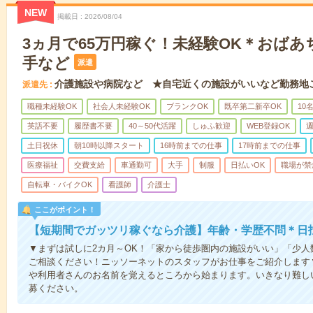
NEW
掲載日
2026/08/04
3ヵ月で65万円稼ぐ！未経験OK＊おば
手など
派遣
介護施設や病院など ★自宅近くの施設がいいなど勤務地
派遣先
職種未経験OK
社会人未経験OK
ブランクOK
既卒第二新卒OK
10
英語不要
履歴書不要
40～50代活躍
しゅふ歓迎
WEB登録OK
週
土日祝休
朝10時以降スタート
16時前までの仕事
17時前までの仕事
医療福祉
交費支給
車通勤可
大手
制服
日払いOK
職場が禁
自転車・バイクOK
看護師
介護士
ここがポイント！
【短期間でガッツリ稼ぐなら介護】年齢・学歴不問＊日払
▼まずは試しに2カ月～OK！「家から徒歩圏内の施設がいい」「少
ご相談ください！ニッソーネットのスタッフがお仕事をご紹介します
や利用者さんのお名前を覚えるところから始まります。いきなり難し
募ください。