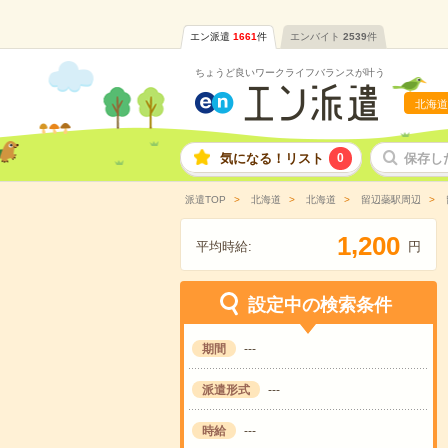
エン派遣
1661
件
エンバイト
2539
件
ちょうど良いワークライフバランスが叶う
北海道
気になる！リスト
0
保存し
派遣TOP
北海道
北海道
留辺蘂駅周辺
,
1
2
0
0
平均時給:
円
設定中の検索条件
期間
---
派遣形式
---
時給
---