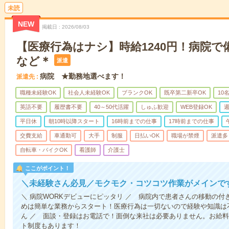
未読
NEW
掲載日
2026/08/03
【医療行為はナシ】時給1240円！病院
など＊
派遣
病院 ★勤務地選べます！
派遣先
職種未経験OK
社会人未経験OK
ブランクOK
既卒第二新卒OK
10
英語不要
履歴書不要
40～50代活躍
しゅふ歓迎
WEB登録OK
週
平日休
朝10時以降スタート
16時前までの仕事
17時前までの仕事
交費支給
車通勤可
大手
制服
日払いOK
職場が禁煙
派遣多
自転車・バイクOK
看護師
介護士
ここがポイント！
＼未経験さん必見／モクモク・コツコツ作業がメインで
＼ 病院WORKデビューにピッタリ ／ 病院内で患者さんの移動の
めは簡単な業務からスタート！医療行為は一切ないので経験や知識は
ん ／ 面談・登録はお電話で！面倒な来社は必要ありません。お給料
ト制度もあります！