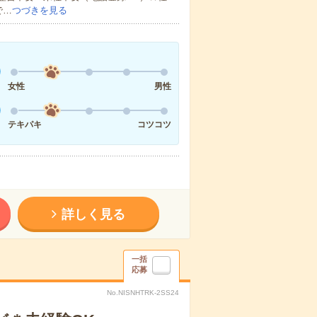
で…
つづきを見る
女性
男性
テキパキ
コツコツ
詳しく見る
一括
応募
No.NISNHTRK-2SS24