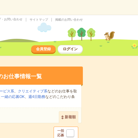
プ・お問い合わせ
サイトマップ
掲載のお問い合わせ
会員登録
ログイン
のお仕事情報一覧
ービス系
、
クリエイティブ系
などのお仕事を取
一緒の応募OK
、
週4日勤務
などのこだわり条
新着順
一括
応募