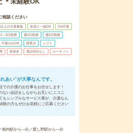
ど＊未経験OK
ご相談ください
名以上の大量募集
友達と一緒OK
OA不要
2～3日勤務
週4日勤務
週5日勤務
午後のみOK
残業少
シフト
煙
派遣多
電話対応なし
ルーティン
ふれあい”が大事なんです。
設での介護のお仕事をお任せします！
のない会話をしながらお互いにニコニ
てもシンプルなサービス業が、介護なん
未経験の方もぜひお気軽にご応募ください
／相内駅から---分／愛し野駅から---分