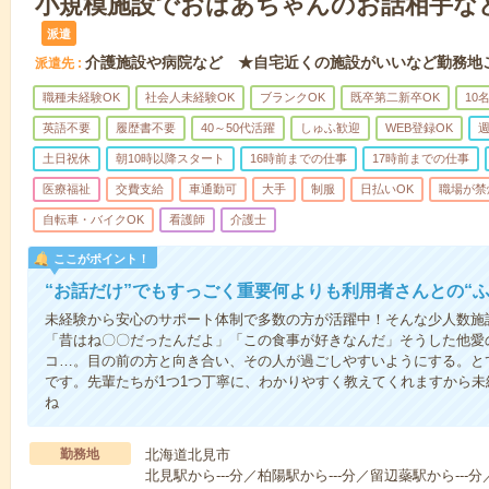
小規模施設でおばあちゃんのお話相手な
派遣
介護施設や病院など ★自宅近くの施設がいいなど勤務地
派遣先
職種未経験OK
社会人未経験OK
ブランクOK
既卒第二新卒OK
10
英語不要
履歴書不要
40～50代活躍
しゅふ歓迎
WEB登録OK
週
土日祝休
朝10時以降スタート
16時前までの仕事
17時前までの仕事
医療福祉
交費支給
車通勤可
大手
制服
日払いOK
職場が禁
自転車・バイクOK
看護師
介護士
ここがポイント！
“お話だけ”でもすっごく重要何よりも利用者さんとの“
未経験から安心のサポート体制で多数の方が活躍中！そんな少人数施
「昔はね〇〇だったんだよ」「この食事が好きなんだ」そうした他愛
コ…。目の前の方と向き合い、その人が過ごしやすいようにする。と
です。先輩たちが1つ1つ丁寧に、わかりやすく教えてくれますから
ね
勤務地
北海道北見市
北見駅から---分／柏陽駅から---分／留辺蘂駅から---分