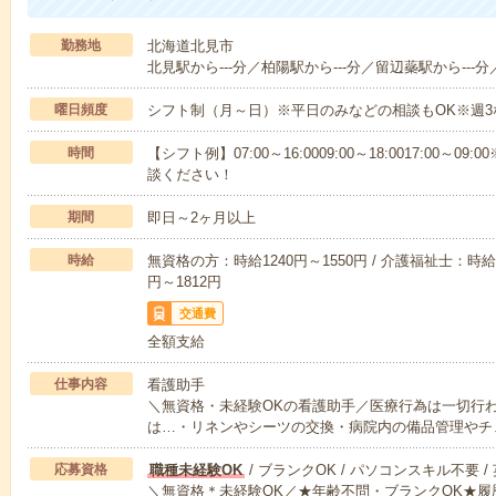
勤務地
北海道北見市
北見駅から---分／柏陽駅から---分／留辺蘂駅から---分
曜日頻度
シフト制（月～日）※平日のみなどの相談もOK※週3
時間
【シフト例】07:00～16:0009:00～18:0017:00
談ください！
期間
即日～2ヶ月以上
時給
無資格の方：時給1240円～1550円 / 介護福祉士：時給1
円～1812円
交通費
全額支給
仕事内容
看護助手
＼無資格・未経験OKの看護助手／医療行為は一切行
は…・リネンやシーツの交換・病院内の備品管理やチ
応募資格
職種未経験OK
/ ブランクOK / パソコンスキル不要 /
＼無資格＊未経験OK／★年齢不問・ブランクOK★履