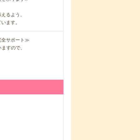
添えるよう、
ています。
完全サポート≫
いますので、
！