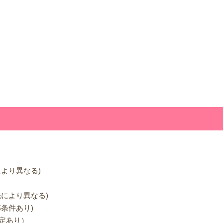
ど
により異なる)
先により異なる)
部条件あり)
規定あり）