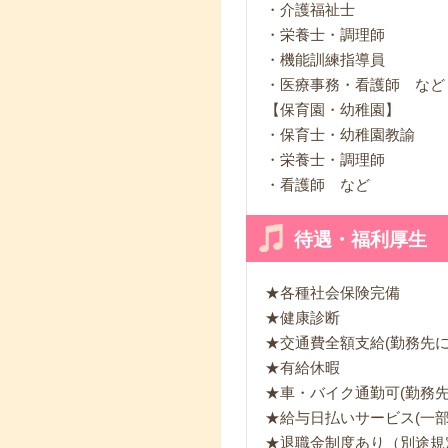
・介護福祉士
・栄養士・調理師
・機能訓練指導員
・医療事務・看護師 な
【保育園・幼稚園】
・保育士・幼稚園教諭
・栄養士・調理師
・看護師 など
待遇・福利厚生
★各種社会保険完備
★健康診断
★交通費全額支給(勤務先
★有給休暇
★車・バイク通勤可(勤務
★給与日払いサービス(一
★退職金制度あり（別途