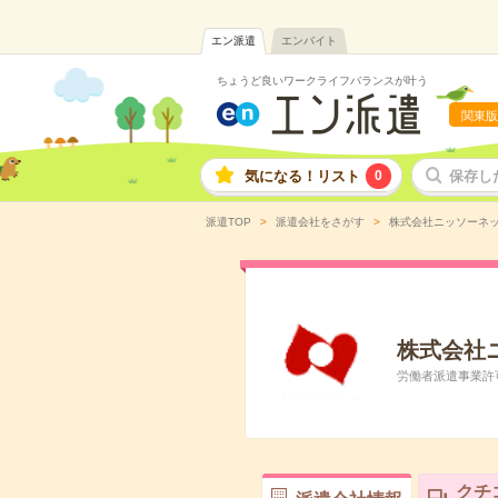
エン派遣
エンバイト
ちょうど良いワークライフバランスが叶う
関東版
気になる！リスト
0
保存し
派遣TOP
派遣会社をさがす
株式会社ニッソーネ
株式会社
労働者派遣事業許可番
クチ