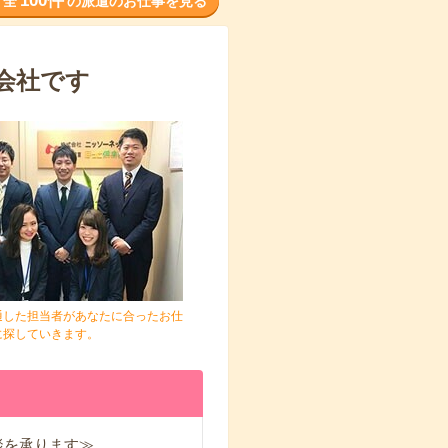
100件
全
の派遣のお仕事を見る
会社です
通した担当者があなたに合ったお仕
に探していきます。
談を承ります≫