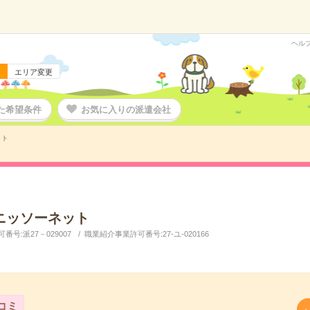
ヘル
エリア変更
た希望条件
お気に入りの派遣会社
ット
ニッソーネット
号:派27－029007
職業紹介事業許可番号:27-ユ-020166
コミ