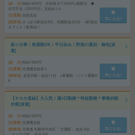
給 与
時給1400円 月収例 217,000円+残業代 ◆
在宅手当（200円/日）支給あり♪
交通費
全額支給
気になる!
勤務地
さっぽろ駅徒歩3分、札幌駅徒歩3分 ※駅直結
オフィス！駅直結！
座り仕事！車通勤OK！平日休み！野菜の選別・梱包[派
遣]
給 与
時給1300円
交通費
交通費支給有り
気になる!
勤務地
岩見沢駅～徒歩11分 ※車通勤・バイク通勤O
K
【チカホ直結】大人気！週4日勤務＊時短勤務＊事務的軽
作業[派遣]
給 与
時給1300円
交通費
交通費支給
気になる!
勤務地
北海道 札幌市中央区 「大通駅」 徒歩 4分,
「さっぽろ駅」 徒歩 5分