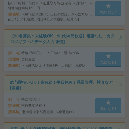
払い：給料日前に70％迄受取可能/規定有)＋月払い ※
研修時は時給1500円
気になる!
勤務地
《在宅勤務OK！》出社の際は、さっぽろ駅…
徒歩1分／札幌駅…徒歩4分／大通駅…徒歩7分
【50名募集＊未経験OK・50代60代歓迎】電話なし・カタ
ログギフトのデータ入力[派遣]
給 与
時給1700円～ ＊日払い・週払いOK
交通費
全額支給
気になる!
勤務地
さっぽろ駅より徒歩4分 大通駅 札幌駅
給与即払いOK！高時給！平日休み！品質管理、検査など
[派遣]
給 与
時給1250円
交通費
交通費支給有り
気になる!
勤務地
北海道河東郡音更町 ※車通勤OK
長期×安心＊WEB登録OK！未経験歓迎〇コツコツ軽作業