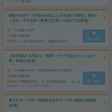
オフィス！駅直結！
時給1500円＊【年収400万以上×正社員の可能性】賞与4
ヶ月分！手当充実＊事務[正社員への紹介予定派遣]
給 与
時給1500円
交通費
全額支給
気になる!
勤務地
さっぽろ駅徒歩2分、札幌駅徒歩3分
【8月開始】在宅あり！長期！バナー広告をつくるお仕
事！朝遅め[派遣]
給 与
時給1300円 月収例 208,000円+残業代
交通費
全額支給
気になる!
勤務地
大通駅徒歩5分、さっぽろ駅徒歩8分 ※おしゃ
れなオフィス！ベンチャーです！
最大27名！10月！研修後完全在宅！大手×面接日程調整
[派遣]