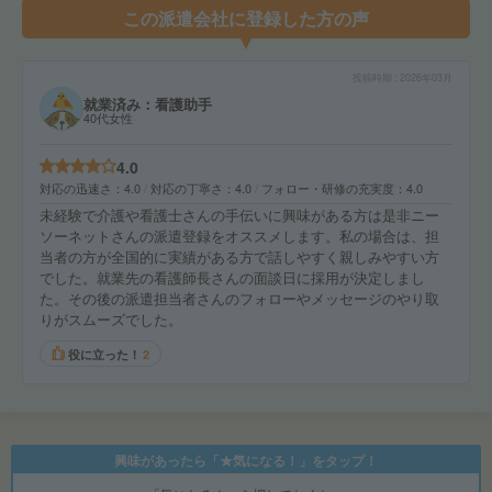
この派遣会社に登録した方の声
投稿時期
2026年03月
就業済み：看護助手
40代女性
4.0
対応の迅速さ
4.0
対応の丁寧さ
4.0
フォロー・研修の充実度
4.0
未経験で介護や看護士さんの手伝いに興味がある方は是非ニー
ソーネットさんの派遣登録をオススメします。私の場合は、担
当者の方が全国的に実績がある方で話しやすく親しみやすい方
でした。就業先の看護師長さんの面談日に採用が決定しまし
た。その後の派遣担当者さんのフォローやメッセージのやり取
りがスムーズでした。
役に立った！
2
興味があったら「★気になる！」をタップ！