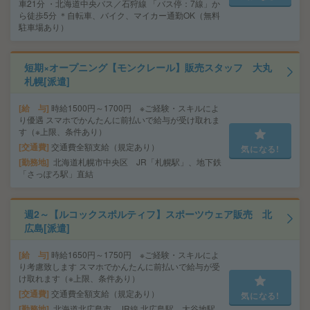
車21分 ・北海道中央バス／石狩線 「バス停：7線」か
ら徒歩5分 ＊自転車、バイク、マイカー通勤OK（無料
駐車場あり）
短期×オープニング【モンクレール】販売スタッフ 大丸
札幌[派遣]
給 与
時給1500円～1700円 ※ご経験・スキルによ
り優遇 スマホでかんたんに前払いで給与が受け取れま
す（※上限、条件あり）
交通費
交通費全額支給（規定あり）
気になる!
勤務地
北海道札幌市中央区 JR「札幌駅」、地下鉄
「さっぽろ駅」直結
週2～【ルコックスポルティフ】スポーツウェア販売 北
広島[派遣]
給 与
時給1650円～1750円 ※ご経験・スキルによ
り考慮致します スマホでかんたんに前払いで給与が受
け取れます（※上限、条件あり）
交通費
交通費全額支給（規定あり）
気になる!
勤務地
北海道北広島市 JR線 北広島駅、大谷地駅、