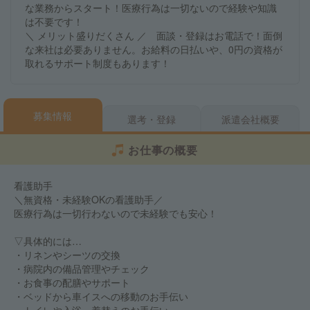
な業務からスタート！医療行為は一切ないので経験や知識
は不要です！
＼ メリット盛りだくさん ／ 面談・登録はお電話で！面倒
な来社は必要ありません。お給料の日払いや、0円の資格が
取れるサポート制度もあります！
募集情報
選考・登録
派遣会社概要
お仕事の概要
看護助手
＼無資格・未経験OKの看護助手／
医療行為は一切行わないので未経験でも安心！
▽具体的には…
・リネンやシーツの交換
・病院内の備品管理やチェック
・お食事の配膳やサポート
・ベッドから車イスへの移動のお手伝い