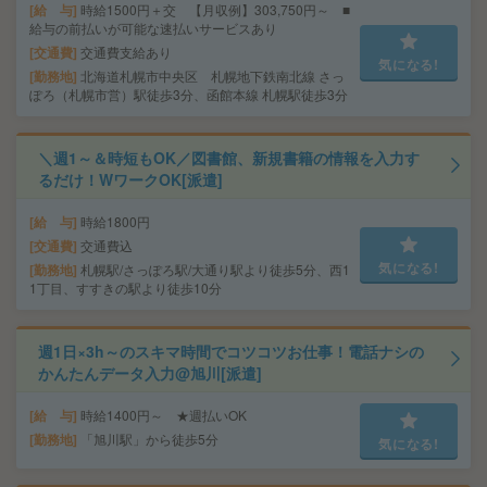
給 与
時給1500円＋交 【月収例】303,750円～ ■
給与の前払いが可能な速払いサービスあり
交通費
交通費支給あり
気になる!
勤務地
北海道札幌市中央区 札幌地下鉄南北線 さっ
ぽろ（札幌市営）駅徒歩3分、函館本線 札幌駅徒歩3分
＼週1～＆時短もOK／図書館、新規書籍の情報を入力す
るだけ！WワークOK[派遣]
給 与
時給1800円
交通費
交通費込
気になる!
勤務地
札幌駅/さっぽろ駅/大通り駅より徒歩5分、西1
1丁目、すすきの駅より徒歩10分
週1日×3h～のスキマ時間でコツコツお仕事！電話ナシの
かんたんデータ入力@旭川[派遣]
給 与
時給1400円～ ★週払いOK
勤務地
「旭川駅」から徒歩5分
気になる!