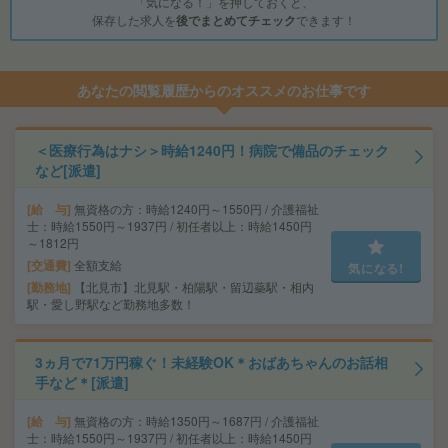
「気になる！」を押しておくと、
保存した求人を
後でまとめてチェック
できます！
あなたの閲覧履歴からのオススメのお仕事です
＜医療行為はナシ＞時給1240円！病院で備品のチェック
など[派遣]
給 与
無資格の方：時給1240円～1550円 / 介護福祉
士：時給1550円～1937円 / 初任者以上：時給1450円
～1812円
交通費
全額支給
気になる!
勤務地
【北見市】北見駅・柏陽駅・留辺蘂駅・相内
駅・愛し野駅など勤務地多数！
3ヵ月で71万円稼ぐ！未経験OK＊おばあちゃんのお話相
手など＊[派遣]
給 与
無資格の方：時給1350円～1687円 / 介護福祉
士：時給1550円～1937円 / 初任者以上：時給1450円