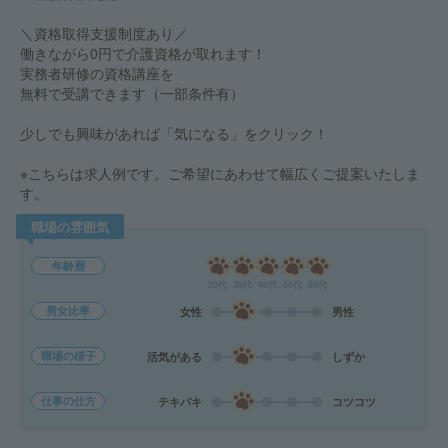
＼資格取得支援制度あり／
働きながら0円で介護資格が取れます！
実務者研修の資格講座を
無料で受講できます（一部条件有）
少しでも興味があれば「気になる」をクリック！
※こちらは求人例です。ご希望にあわせて幅広くご提案いたしま
す。
職場の雰囲気
年齢層
20代
30代
40代
50代
60代
男女比率
女性
男性
職場の様子
活気がある
しずか
仕事の仕方
テキパキ
コツコツ