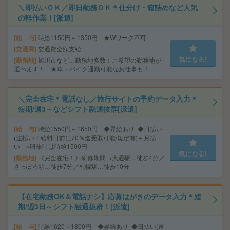
＼即払いＯＫ／即日勤務ＯＫ＊仕分け・箱詰めなど人気
の軽作業！[派遣]
給 与
時給1150円～1350円 ★Wワーク不可
交通費
交通費全額支給
気になる!
勤務地
旭川市など…勤務地多数！ご希望の勤務地が
選べます！ ★車・バイク通勤可能なお仕事も！
＼完全在宅＊電話なし／旅行サイトの予約データ入力＊
短期/週3～などシフト融通抜群[派遣]
給 与
時給1550円～1650円 ◆昇給あり ◆日払い
(速払い：給料日前に70％迄受取可能/規定有)＋月払
い ※研修時は時給1500円
気になる!
勤務地
《完全在宅！》研修期間→大通駅…徒歩4分／
さっぽろ駅…徒歩7分／札幌駅…徒歩10分
【在宅勤務OK＆電話ナシ】応募はがきのデータ入力＊短
期/週3日～シフト融通抜群！[派遣]
給 与
時給1620～1800円 ◆昇給あり ◆日払い(速