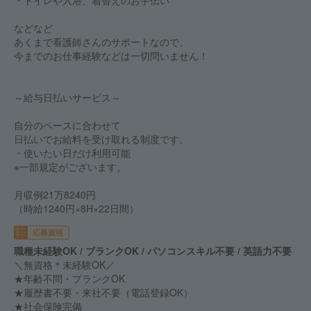
・トイレや入浴、着替えのお手伝い
などなど
あくまで看護師さんのサポートなので、
今までのお仕事経験などは一切問いません！
～給与日払いサービス～
自分のペースに合わせて
日払いでお給料を受け取れる制度です。
・使いたい日だけ利用可能
※一部規定がございます。
月収例21万8240円
（時給1240円×8H×22日間）
応募資格
職種未経験OK / ブランクOK / パソコンスキル不要 / 英語力不要
＼無資格＊未経験OK／
★年齢不問・ブランクOK
★履歴書不要・来社不要（電話登録OK）
★社会保険完備