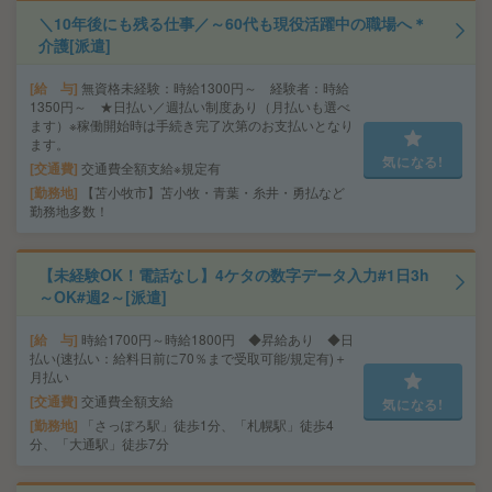
＼10年後にも残る仕事／～60代も現役活躍中の職場へ＊
介護[派遣]
給 与
無資格未経験：時給1300円～ 経験者：時給
1350円～ ★日払い／週払い制度あり（月払いも選べ
ます）※稼働開始時は手続き完了次第のお支払いとなり
ます。
気になる!
交通費
交通費全額支給※規定有
勤務地
【苫小牧市】苫小牧・青葉・糸井・勇払など
勤務地多数！
【未経験OK！電話なし】4ケタの数字データ入力#1日3h
～OK#週2～[派遣]
給 与
時給1700円～時給1800円 ◆昇給あり ◆日
払い(速払い：給料日前に70％まで受取可能/規定有)＋
月払い
交通費
交通費全額支給
気になる!
勤務地
「さっぽろ駅」徒歩1分、「札幌駅」徒歩4
分、「大通駅」徒歩7分