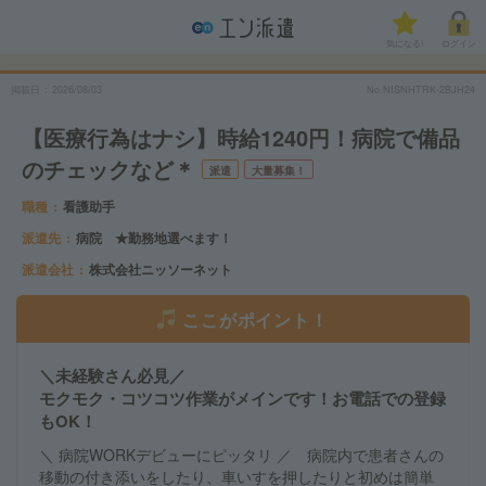
気になる!
ログイン
掲載日
2026/08/03
No.NISNHTRK-2BJH24
【医療行為はナシ】時給1240円！病院で備品
のチェックなど＊
派遣
大量募集！
職種
看護助手
派遣先
病院 ★勤務地選べます！
派遣会社
株式会社ニッソーネット
ここがポイント！
＼未経験さん必見／
モクモク・コツコツ作業がメインです！お電話での登録
もOK！
＼ 病院WORKデビューにピッタリ ／ 病院内で患者さんの
移動の付き添いをしたり、車いすを押したりと初めは簡単