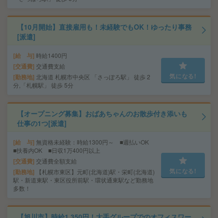
【10月開始】直接雇用も！未経験でもOK！ゆったり事務
[派遣]
給 与
時給1400円
交通費
交通費支給
気になる!
勤務地
北海道 札幌市中央区 「さっぽろ駅」 徒歩 2
分,「札幌駅」 徒歩 5分
【オープニング募集】おばあちゃんのお散歩付き添いも
仕事の1つ[派遣]
給 与
無資格未経験：時給1300円～ ■週払いOK
■扶養内OK ■日収1万400円以上
交通費
交通費全額支給
気になる!
勤務地
【札幌市東区】元町(北海道)駅・栄町(北海道)
駅・新道東駅・東区役所前駅・環状通東駅など勤務地
多数！
【旭川市】時給1,350円！大手グループでのオフィスワー