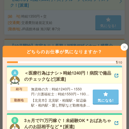
ク！[派遣]
給 与
時給1350円＋交
交通費
交通費別途規定支給
気になる!
勤務地
JR函館本線 旭川駅 車7分
【10月開始】在宅あり！長期！WEBデザイナー！残業少
どちらのお仕事が気になりますか？
なめ[派遣]
1
/10
給 与
時給1300円 月収例 208,000円+残業代
交通費
全額支給
＜医療行為はナシ＞時給1240円！病院で備品
気になる!
勤務地
大通駅徒歩5分、さっぽろ駅徒歩8分 ※おしゃ
のチェックなど[派遣]
れなオフィス！ベンチャーです！
無資格の方：時給1240円～1550
給与
円 / 介護福祉士：時給1550円～1937
【50代～60代活躍】経験を活かす落着いた職場*補助金支
円 / 初任者以上：時給1450円～1812
【北見市】北見駅・柏陽駅・留辺蘂
気になる!
勤務地
援＊事務[派遣]
円
駅・相内駅・愛し野駅など勤務地多
数！
給 与
時給1300円＋交
3ヵ月で71万円稼ぐ！未経験OK＊おばあちゃ
交通費
交通費支給有
んのお話相手など＊[派遣]
気になる!
勤務地
札幌市営南北線 さっぽろ駅 徒歩10分/札幌市