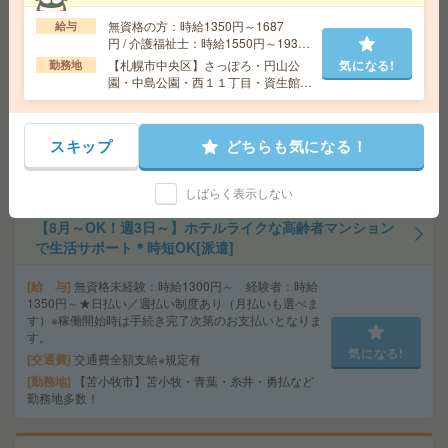
営東西線 西11丁目駅 徒歩11分
無資格の方：時給1350円～1687
給与
円 / 介護福祉士：時給1550円～1937
円 / 初任者以上：時給1450円～1812
【札幌市中央区】さっぽろ・円山公
気になる!
≪事務デビューを応援！≫保険事務のサポートスタッ
勤務地
円
園・中島公園・西１１丁目・資生館小
フ！[派遣]
学校前など勤務地多数！
給 与
時給1350円＋交
スキップ
どちらも気になる！
交通費
交通費規定支給
気になる!
勤務地
JR函館本線 旭川駅 徒歩11分
しばらく表示しない
【8月～OK！週3日～】ホテルライクな高齢者マンション
で生活サポート＊時短OK[派遣]
給 与
無資格未経験：時給1300円～ 経験者：時給
1350円～★日払い／週払い制度あり（月払いも選べま
す）※稼働開始時は手続き完了次第のお支払いとなりま
す。
気になる!
交通費
交通費全額支給※規定有
勤務地
【苫小牧市】苫小牧・青葉・糸井・勇払など
勤務地多数！