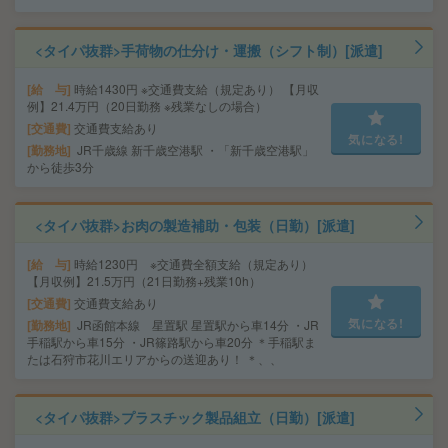
<タイパ抜群>手荷物の仕分け・運搬（シフト制）[派遣]
給 与
時給1430円 ※交通費支給（規定あり） 【月収
例】21.4万円（20日勤務 ※残業なしの場合）
交通費
交通費支給あり
気になる!
勤務地
JR千歳線 新千歳空港駅 ・「新千歳空港駅」
から徒歩3分
<タイパ抜群>お肉の製造補助・包装（日勤）[派遣]
給 与
時給1230円 ※交通費全額支給（規定あり）
【月収例】21.5万円（21日勤務+残業10h）
交通費
交通費支給あり
気になる!
勤務地
JR函館本線 星置駅 星置駅から車14分 ・JR
手稲駅から車15分 ・JR篠路駅から車20分 ＊手稲駅ま
たは石狩市花川エリアからの送迎あり！ ＊、、
<タイパ抜群>プラスチック製品組立（日勤）[派遣]