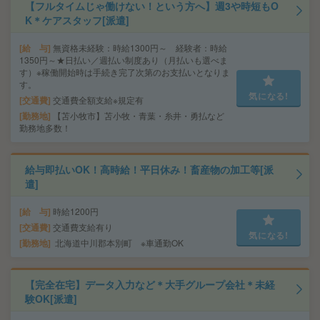
【フルタイムじゃ働けない！という方へ】週3や時短もO
K＊ケアスタッフ[派遣]
給 与
無資格未経験：時給1300円～ 経験者：時給
1350円～★日払い／週払い制度あり（月払いも選べま
す）※稼働開始時は手続き完了次第のお支払いとなりま
す。
気になる!
交通費
交通費全額支給※規定有
勤務地
【苫小牧市】苫小牧・青葉・糸井・勇払など
勤務地多数！
給与即払いOK！高時給！平日休み！畜産物の加工等[派
遣]
給 与
時給1200円
交通費
交通費支給有り
気になる!
勤務地
北海道中川郡本別町 ※車通勤OK
【完全在宅】データ入力など＊大手グループ会社＊未経
験OK[派遣]