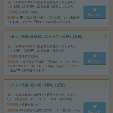
給 与
時給1600円 ※交通費全額支給（規定あり）
【月収例】25.6万円（20日勤務 ※残業なしの場合）
交通費
交通費支給あり
気になる!
勤務地
JR札沼線 新琴似駅 「新琴似駅」から車20分
＊自転車、マイカー通勤OK（無料駐車場あり）
<タイパ抜群>食肉加工スタッフ（日勤）[派遣]
給 与
時給1150円 ※交通費全額支給（規定あり）
【月収例】19.6万円（21日勤務＋残業10h）
交通費
交通費支給あり
気になる!
勤務地
ＪＲ千歳線 千歳駅 「千歳駅」から車で8分 ※
北海道中央バス「寿1丁目」下車後、徒歩1分 ＊マイカ
ー通勤OK（無料駐車場あり）
<タイパ抜群>軽作業（日勤）[派遣]
給 与
基本時給1300円 ※交通費全額支給（規定あ
り） 【月収例】21.1万円（20日勤務＋残業10h）
交通費
交通費支給あり
勤務地
JR北海道 札沼線 太平駅 ・JR「札沼駅」から
気になる!