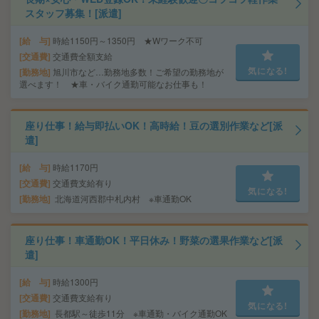
スタッフ募集！[派遣]
給 与
時給1150円～1350円 ★Wワーク不可
交通費
交通費全額支給
気になる!
勤務地
旭川市など…勤務地多数！ご希望の勤務地が
選べます！ ★車・バイク通勤可能なお仕事も！
座り仕事！給与即払いOK！高時給！豆の選別作業など[派
遣]
給 与
時給1170円
交通費
交通費支給有り
気になる!
勤務地
北海道河西郡中札内村 ※車通勤OK
座り仕事！車通勤OK！平日休み！野菜の選果作業など[派
遣]
給 与
時給1300円
交通費
交通費支給有り
気になる!
勤務地
長都駅～徒歩11分 ※車通勤・バイク通勤OK