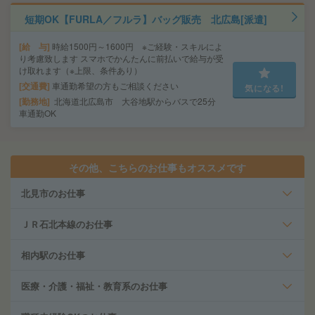
短期OK【FURLA／フルラ】バッグ販売 北広島[派遣]
給 与
時給1500円～1600円 ※ご経験・スキルによ
り考慮致します スマホでかんたんに前払いで給与が受
け取れます（※上限、条件あり）
交通費
車通勤希望の方もご相談ください
気になる!
勤務地
北海道北広島市 大谷地駅からバスで25分
車通勤OK
その他、こちらのお仕事もオススメです
北見市のお仕事
ＪＲ石北本線のお仕事
相内駅のお仕事
医療・介護・福祉・教育系のお仕事