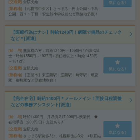
交通費
全額支給
気になる!
勤務地
【札幌市中央区】さっぽろ・円山公園・中島
公園・西１１丁目・資生館小学校前など勤務地多数！
【医療行為はナシ】時給1240円！病院で備品のチェック
など＊[派遣]
給 与
無資格の方：時給1240円～1550円 / 介護福祉
士：時給1550円～1937円 / 初任者以上：時給1450円
～1812円
交通費
全額支給
気になる!
勤務地
【室蘭市】東室蘭駅・室蘭駅・崎守駅・母恋
駅・御崎駅など勤務地多数！
【完全在宅】時給1400円＊メールメイン！面接日程調整
などの事務アシスタント[派遣]
給 与
時給1400円 月収例 217,000円+残業代 ◆
在宅手当（200円/日）支給あり♪
交通費
全額支給
気になる!
勤務地
さっぽろ駅徒歩3分、札幌駅徒歩3分 ※駅直結