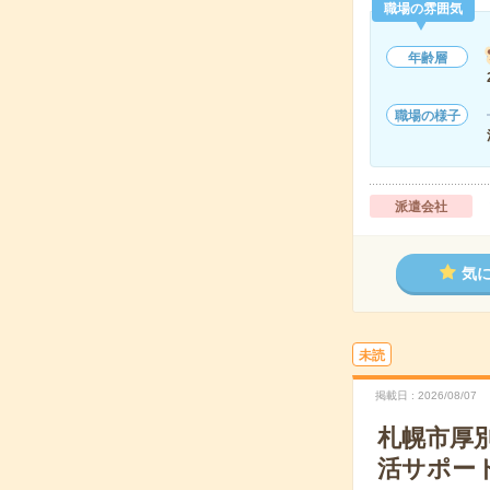
職場の雰囲気
年齢層
職場の様子
派遣会社
気
未読
掲載日
2026/08/07
札幌市厚
活サポー