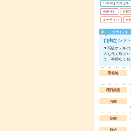
17時前までの仕事
医療福祉
交費
ルーティン
自
ここがポイント
自由なシフト
▼高級ホテルの
方も長く続けや
で、手間なくお
勤務地
曜日頻度
時間
期間
時給