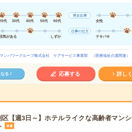
男女比率
20代
30代
40代
50代
60代
女性
仕事の仕方
活気がある
しずか
テキパキ
マンパワーグループ株式会社 ケアサービス事業部 （医療福祉介護関連）
応募する
詳し
になる！
別区【週3日～】ホテルライクな高齢者マン
ト
派遣