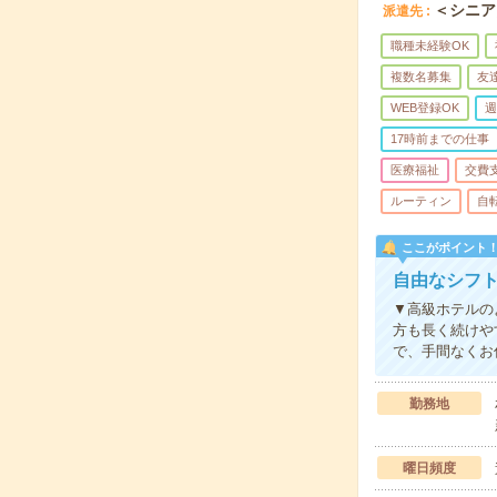
＜シニア
派遣先
職種未経験OK
複数名募集
友
WEB登録OK
週
17時前までの仕事
医療福祉
交費
ルーティン
自
ここがポイント
自由なシフト
▼高級ホテルの
方も長く続けや
で、手間なくお
勤務地
曜日頻度