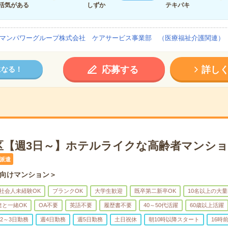
活気がある
しずか
テキパキ
マンパワーグループ株式会社 ケアサービス事業部 （医療福祉介護関連）
応募する
詳し
になる！
区【週3日～】ホテルライクな高齢者マンシ
派遣
向けマンション＞
社会人未経験OK
ブランクOK
大学生歓迎
既卒第二新卒OK
10名以上の大
達と一緒OK
OA不要
英語不要
履歴書不要
40～50代活躍
60歳以上活躍
2～3日勤務
週4日勤務
週5日勤務
土日祝休
朝10時以降スタート
16時