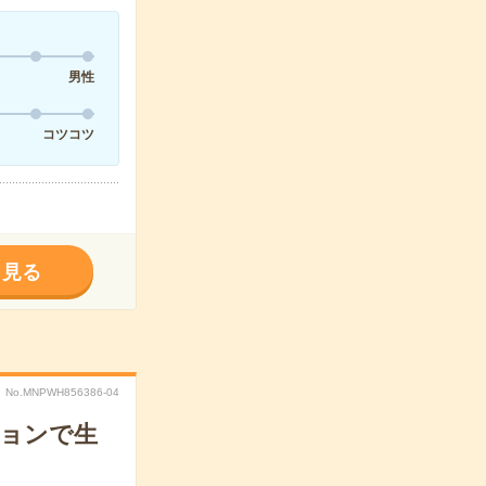
男性
コツコツ
く見る
No.MNPWH856386-04
ションで生