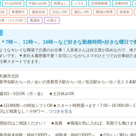
5ｈ以内OK
午後のみOK
残業なし
シフト
交替制勤務
扶養控内
支給
車通勤可
服装自由
日払いOK
週払いOK
職場が禁煙
派遣多
転車・バイクOK
看護師
介護士
！
＊7時～、11時～、16時～など好きな勤務時間×好きな曜日で
ようなキレイな職場で介護のお仕事！入居者さんは自立度が高めなので、体
すいです。▼来社＆履歴書不要！自宅にいながらスマホひとつでお仕事紹介
仕事スタートできます。
札幌市北区
新琴似駅から---分／あいの里教育大駅から---分／拓北駅から---分／北１２条駅か
週3日～5日OK（月～金） ★土日休みOK
★1日4時間～の時短シフトOK★スタート時間選べます！7:00～16:009:00～17:00
0など残業なし！※Wワー…
つづきを見る
開始日はご相談ください！ ★急募 ★職場が気に入れば、長期でも働けま
無資格未経験：時給1300円～ 経験者：時給1350円～ ★日払い／週払い