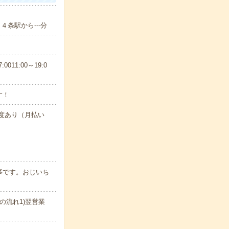
４条駅から---分
11:00～19:0
す！
制度あり（月払い
事です。おじいち
の流れ1)翌営業