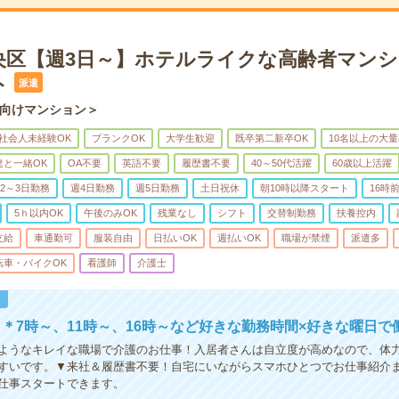
央区【週3日～】ホテルライクな高齢者マン
ト
派遣
向けマンション＞
社会人未経験OK
ブランクOK
大学生歓迎
既卒第二新卒OK
10名以上の大
達と一緒OK
OA不要
英語不要
履歴書不要
40～50代活躍
60歳以上活躍
2～3日勤務
週4日勤務
週5日勤務
土日祝休
朝10時以降スタート
16時
5ｈ以内OK
午後のみOK
残業なし
シフト
交替制勤務
扶養控内
支給
車通勤可
服装自由
日払いOK
週払いOK
職場が禁煙
派遣多
転車・バイクOK
看護師
介護士
！
＊7時～、11時～、16時～など好きな勤務時間×好きな曜日で
ようなキレイな職場で介護のお仕事！入居者さんは自立度が高めなので、体
すいです。▼来社＆履歴書不要！自宅にいながらスマホひとつでお仕事紹介
仕事スタートできます。