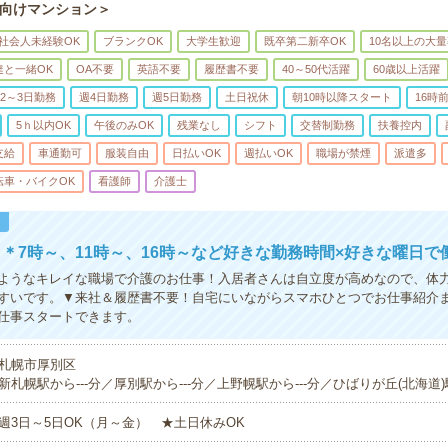
向けマンション＞
社会人未経験OK
ブランクOK
大学生歓迎
既卒第二新卒OK
10名以上の大
達と一緒OK
OA不要
英語不要
履歴書不要
40～50代活躍
60歳以上活躍
2～3日勤務
週4日勤務
週5日勤務
土日祝休
朝10時以降スタート
16時
5ｈ以内OK
午後のみOK
残業なし
シフト
交替制勤務
扶養控内
支給
車通勤可
服装自由
日払いOK
週払いOK
職場が禁煙
派遣多
転車・バイクOK
看護師
介護士
！
＊7時～、11時～、16時～など好きな勤務時間×好きな曜日で
ようなキレイな職場で介護のお仕事！入居者さんは自立度が高めなので、体
すいです。▼来社＆履歴書不要！自宅にいながらスマホひとつでお仕事紹介
仕事スタートできます。
札幌市厚別区
新札幌駅から---分／厚別駅から---分／上野幌駅から---分／ひばりが丘(北海道)駅
週3日～5日OK（月～金） ★土日休みOK