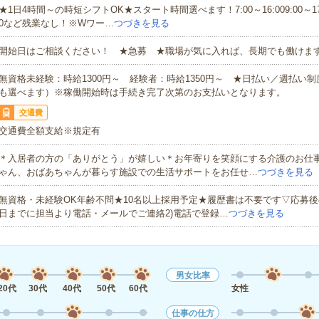
★1日4時間～の時短シフトOK★スタート時間選べます！7:00～16:009:00～17:00
0など残業なし！※Wワー…
つづきを見る
開始日はご相談ください！ ★急募 ★職場が気に入れば、長期でも働けま
無資格未経験：時給1300円～ 経験者：時給1350円～ ★日払い／週払い
も選べます）※稼働開始時は手続き完了次第のお支払いとなります。
交通費
交通費全額支給※規定有
＊入居者の方の「ありがとう」が嬉しい＊お年寄りを笑顔にする介護のお仕
ゃん、おばあちゃんが暮らす施設での生活サポートをお任せ…
つづきを見る
無資格・未経験OK年齢不問★10名以上採用予定★履歴書は不要です▽応募後
日までに担当より電話・メールでご連絡2)電話で登録…
つづきを見る
男女比率
20代
30代
40代
50代
60代
女性
仕事の仕方