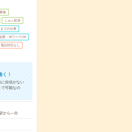
量募集
しゅふ歓迎
前までの仕事
副業・WワークOK
電話対応なし
働く！
力に自信がない
まで可能なの
から---分