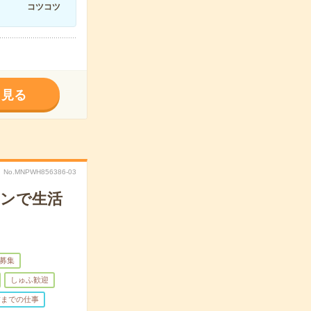
コツコツ
く見る
No.MNPWH856386-03
ョンで生活
量募集
しゅふ歓迎
前までの仕事