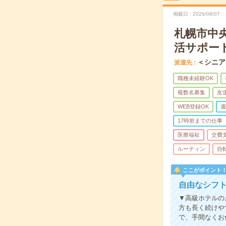
掲載日
2026/08/07
札幌市中
活サポー
＜シニア
派遣先
職種未経験OK
複数名募集
友
WEB登録OK
週
17時前までの仕事
医療福祉
交費
ルーティン
自
ここがポイント
自由なシフト
▼高級ホテルの
方も長く続けや
で、手間なくお