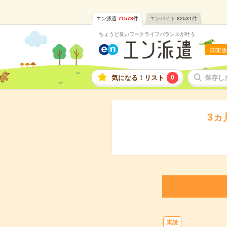
エン派遣
71573
件
エンバイト
82531
件
ちょうど良いワークライフバランスが叶う
関東版
気になる！リスト
0
保存し
3ヵ
未読