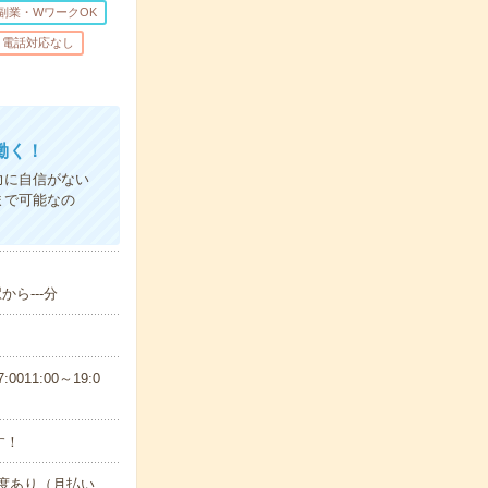
副業・WワークOK
電話対応なし
働く！
力に自信がない
まで可能なの
ら---分
11:00～19:0
す！
制度あり（月払い