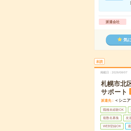
派遣会社
気
未読
掲載日
2026/08/07
札幌市北
サポート
＜シニア
派遣先
職種未経験OK
複数名募集
友
WEB登録OK
週