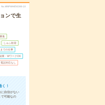
No.MNPWH856386-10
ションで生
量募集
しゅふ歓迎
前までの仕事
副業・WワークOK
電話対応なし
働く！
力に自信がない
まで可能なの