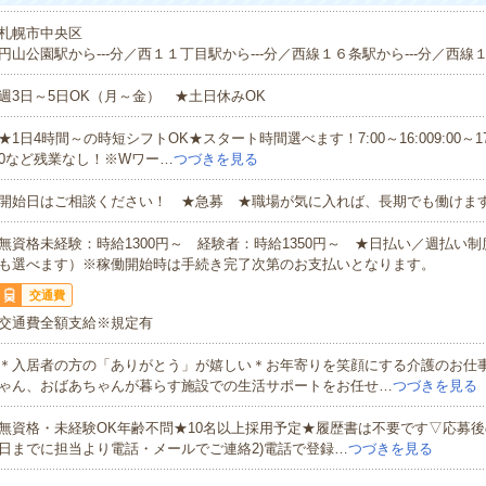
札幌市中央区
円山公園駅から---分／西１１丁目駅から---分／西線１６条駅から---分／西線１
週3日～5日OK（月～金） ★土日休みOK
★1日4時間～の時短シフトOK★スタート時間選べます！7:00～16:009:00～17:00
0など残業なし！※Wワー…
つづきを見る
開始日はご相談ください！ ★急募 ★職場が気に入れば、長期でも働けま
無資格未経験：時給1300円～ 経験者：時給1350円～ ★日払い／週払い
も選べます）※稼働開始時は手続き完了次第のお支払いとなります。
交通費
交通費全額支給※規定有
＊入居者の方の「ありがとう」が嬉しい＊お年寄りを笑顔にする介護のお仕
ゃん、おばあちゃんが暮らす施設での生活サポートをお任せ…
つづきを見る
無資格・未経験OK年齢不問★10名以上採用予定★履歴書は不要です▽応募後
日までに担当より電話・メールでご連絡2)電話で登録…
つづきを見る