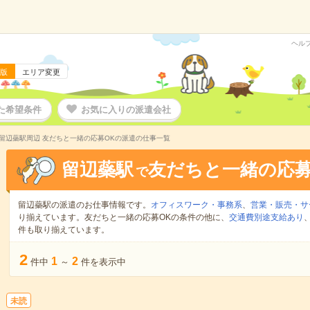
ヘル
版
エリア変更
た希望条件
お気に入りの派遣会社
留辺蘂駅周辺 友だちと一緒の応募OKの派遣の仕事一覧
留辺蘂駅
友だちと一緒の応募
で
留辺蘂駅の派遣のお仕事情報です。
オフィスワーク・事務系
、
営業・販売・サ
り揃えています。友だちと一緒の応募OKの条件の他に、
交通費別途支給あり
件も取り揃えています。
2
1
2
件中
～
件を表示中
未読