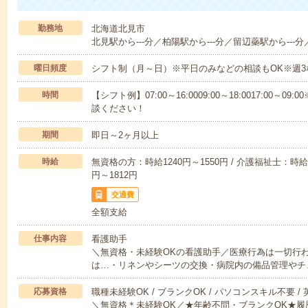
勤務地
北海道北見市
北見駅から---分／柏陽駅から---分／留辺蘂駅から---分
曜日頻度
シフト制（月～日）※平日のみなどの相談もOK※週3
時間
【シフト例】07:00～16:0009:00～18:0017:00
談ください！
期間
即日～2ヶ月以上
時給
無資格の方：時給1240円～1550円 / 介護福祉士：時給1
円～1812円
交通費
全額支給
仕事内容
看護助手
＼無資格・未経験OKの看護助手／医療行為は一切行
は…・リネンやシーツの交換・病院内の備品管理やチ
応募資格
職種未経験OK / ブランクOK / パソコンスキル不要 /
＼無資格＊未経験OK／★年齢不問・ブランクOK★履