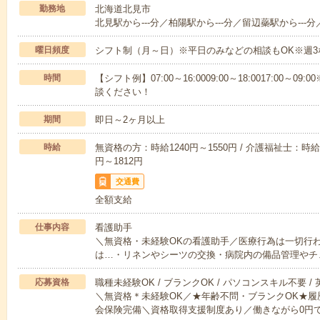
勤務地
北海道北見市
北見駅から---分／柏陽駅から---分／留辺蘂駅から---分
曜日頻度
シフト制（月～日）※平日のみなどの相談もOK※週3
時間
【シフト例】07:00～16:0009:00～18:0017:00
談ください！
期間
即日～2ヶ月以上
時給
無資格の方：時給1240円～1550円 / 介護福祉士：時給1
円～1812円
交通費
全額支給
仕事内容
看護助手
＼無資格・未経験OKの看護助手／医療行為は一切行
は…・リネンやシーツの交換・病院内の備品管理やチ
応募資格
職種未経験OK / ブランクOK / パソコンスキル不要 /
＼無資格＊未経験OK／★年齢不問・ブランクOK★履
会保険完備＼資格取得支援制度あり／働きながら0円