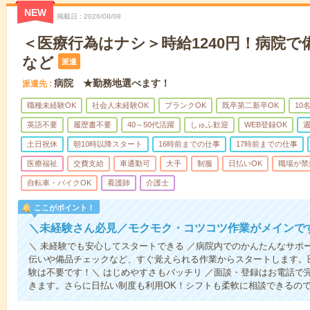
NEW
掲載日
2026/08/08
＜医療行為はナシ＞時給1240円！病院
など
派遣
病院 ★勤務地選べます！
派遣先
職種未経験OK
社会人未経験OK
ブランクOK
既卒第二新卒OK
10
英語不要
履歴書不要
40～50代活躍
しゅふ歓迎
WEB登録OK
週
土日祝休
朝10時以降スタート
16時前までの仕事
17時前までの仕事
医療福祉
交費支給
車通勤可
大手
制服
日払いOK
職場が禁
自転車・バイクOK
看護師
介護士
ここがポイント！
＼未経験さん必見／モクモク・コツコツ作業がメインで
＼ 未経験でも安心してスタートできる ／病院内でのかんたんなサポ
伝いや備品チェックなど、すぐ覚えられる作業からスタートします。
験は不要です！＼ はじめやすさもバッチリ ／面談・登録はお電話で
きます。さらに日払い制度も利用OK！シフトも柔軟に相談できるの