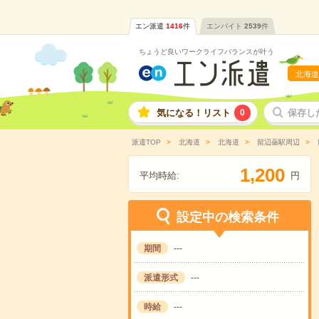
エン派遣
1416
件
エンバイト
2539
件
ちょうど良いワークライフバランスが叶う
北海道
気になる！リスト
0
保存し
派遣TOP
北海道
北海道
留辺蘂駅周辺
,
1
2
0
0
平均時給:
円
設定中の検索条件
期間
---
派遣形式
---
時給
---