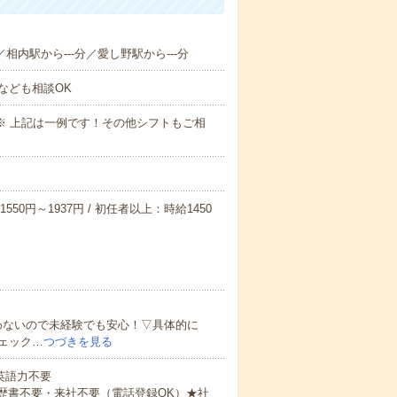
／相内駅から---分／愛し野駅から---分
なども相談OK
～09:00※ 上記は一例です！その他シフトもご相
550円～1937円 / 初任者以上：時給1450
わないので未経験でも安心！▽具体的に
ェック…
つづきを見る
 英語力不要
歴書不要・来社不要（電話登録OK）★社