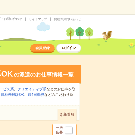
プ・お問い合わせ
サイトマップ
掲載のお問い合わせ
会員登録
ログイン
OK
の派遣のお仕事情報一覧
ービス系
、
クリエイティブ系
などのお仕事を取
、
職種未経験OK
、
週4日勤務
などのこだわり条
新着順
一括
応募