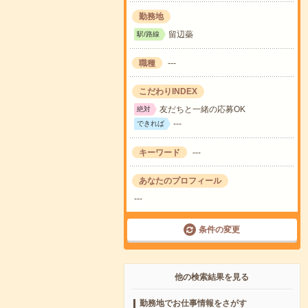
勤務地
留辺蘂
駅/路線
職種
---
こだわりINDEX
友だちと一緒の応募OK
絶対
---
できれば
キーワード
---
あなたのプロフィール
---
条件の変更
他の検索結果を見る
勤務地でお仕事情報をさがす