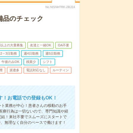
No.NISNHTRK-2BJ24
で備品のチェック
名以上の大量募集
友達と一緒OK
OA不要
2～3日勤務
週4日勤務
週5日勤務
午後のみOK
残業少
シフト
煙
派遣多
電話対応なし
ルーティン
す！お電話での登録もOK！
ート業務が中心！患者さんの移動のお手
医療行為は一切ないので、専門知識や経
完結！来社不要でスムーズにスタートで
で、無理なく自分のペースで働けます！