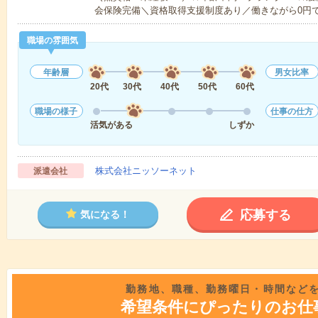
会保険完備＼資格取得支援制度あり／働きながら0円
職場の雰囲気
年齢層
男女比率
20代
30代
40代
50代
60代
職場の様子
仕事の仕方
活気がある
しずか
株式会社ニッソーネット
派遣会社
応募する
気になる！
勤務地、職種、勤務曜日・時間など
希望条件にぴったりのお仕