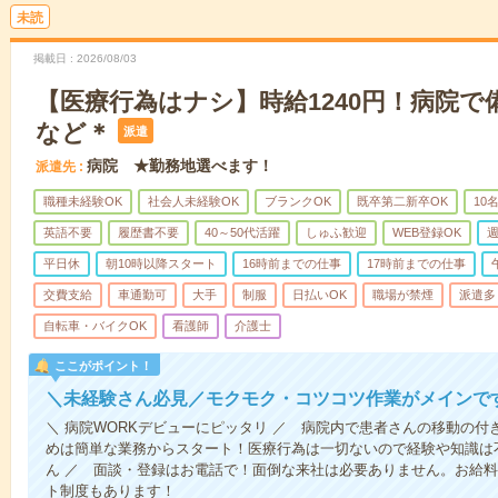
未読
掲載日
2026/08/03
【医療行為はナシ】時給1240円！病院
など＊
派遣
病院 ★勤務地選べます！
派遣先
職種未経験OK
社会人未経験OK
ブランクOK
既卒第二新卒OK
10
英語不要
履歴書不要
40～50代活躍
しゅふ歓迎
WEB登録OK
週
平日休
朝10時以降スタート
16時前までの仕事
17時前までの仕事
交費支給
車通勤可
大手
制服
日払いOK
職場が禁煙
派遣多
自転車・バイクOK
看護師
介護士
ここがポイント！
＼未経験さん必見／モクモク・コツコツ作業がメインで
＼ 病院WORKデビューにピッタリ ／ 病院内で患者さんの移動の
めは簡単な業務からスタート！医療行為は一切ないので経験や知識は
ん ／ 面談・登録はお電話で！面倒な来社は必要ありません。お給料
ト制度もあります！