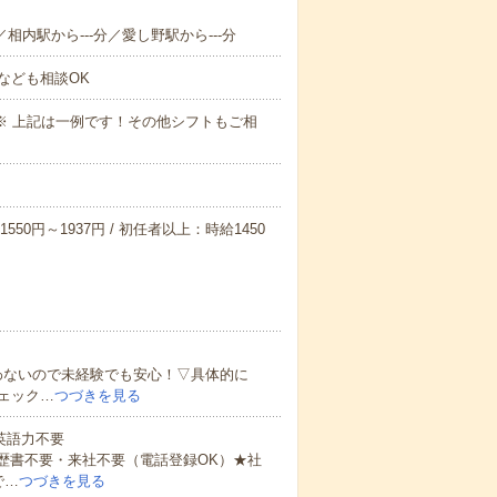
／相内駅から---分／愛し野駅から---分
なども相談OK
～09:00※ 上記は一例です！その他シフトもご相
550円～1937円 / 初任者以上：時給1450
わないので未経験でも安心！▽具体的に
ェック…
つづきを見る
 英語力不要
歴書不要・来社不要（電話登録OK）★社
で…
つづきを見る