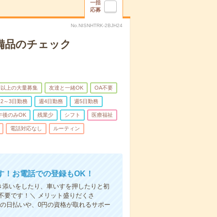
一括
応募
No.NISNHTRK-2BJH24
で備品のチェック
名以上の大量募集
友達と一緒OK
OA不要
2～3日勤務
週4日勤務
週5日勤務
午後のみOK
残業少
シフト
医療福祉
電話対応なし
ルーティン
す！お電話での登録もOK！
付き添いをしたり、車いすを押したりと初
不要です！＼ メリット盛りだくさ
の日払いや、0円の資格が取れるサポー