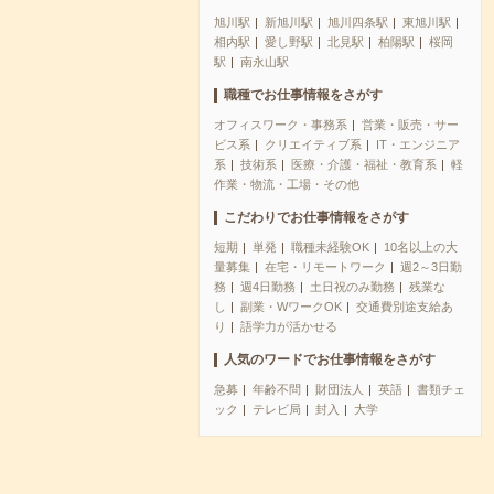
旭川駅
新旭川駅
旭川四条駅
東旭川駅
相内駅
愛し野駅
北見駅
柏陽駅
桜岡
駅
南永山駅
職種でお仕事情報をさがす
オフィスワーク・事務系
営業・販売・サー
ビス系
クリエイティブ系
IT・エンジニア
系
技術系
医療・介護・福祉・教育系
軽
作業・物流・工場・その他
こだわりでお仕事情報をさがす
短期
単発
職種未経験OK
10名以上の大
量募集
在宅・リモートワーク
週2～3日勤
務
週4日勤務
土日祝のみ勤務
残業な
し
副業・WワークOK
交通費別途支給あ
り
語学力が活かせる
人気のワードでお仕事情報をさがす
急募
年齢不問
財団法人
英語
書類チェ
ック
テレビ局
封入
大学