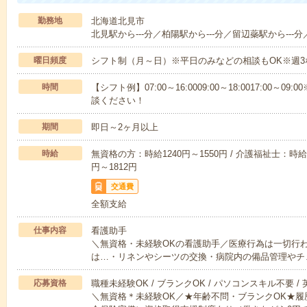
勤務地
北海道北見市
北見駅から---分／柏陽駅から---分／留辺蘂駅から---分
曜日頻度
シフト制（月～日）※平日のみなどの相談もOK※週3
時間
【シフト例】07:00～16:0009:00～18:0017:00
談ください！
期間
即日～2ヶ月以上
時給
無資格の方：時給1240円～1550円 / 介護福祉士：時給1
円～1812円
交通費
全額支給
仕事内容
看護助手
＼無資格・未経験OKの看護助手／医療行為は一切行
は…・リネンやシーツの交換・病院内の備品管理やチ
応募資格
職種未経験OK / ブランクOK / パソコンスキル不要 /
＼無資格＊未経験OK／★年齢不問・ブランクOK★履