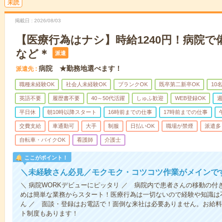
未読
掲載日
2026/08/03
【医療行為はナシ】時給1240円！病院
など＊
派遣
病院 ★勤務地選べます！
派遣先
職種未経験OK
社会人未経験OK
ブランクOK
既卒第二新卒OK
10
英語不要
履歴書不要
40～50代活躍
しゅふ歓迎
WEB登録OK
週
平日休
朝10時以降スタート
16時前までの仕事
17時前までの仕事
交費支給
車通勤可
大手
制服
日払いOK
職場が禁煙
派遣多
自転車・バイクOK
看護師
介護士
ここがポイント！
＼未経験さん必見／モクモク・コツコツ作業がメインで
＼ 病院WORKデビューにピッタリ ／ 病院内で患者さんの移動の
めは簡単な業務からスタート！医療行為は一切ないので経験や知識は
ん ／ 面談・登録はお電話で！面倒な来社は必要ありません。お給料
ト制度もあります！