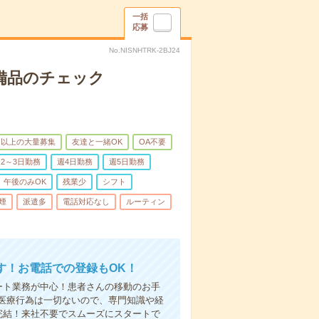
一括
応募
No.NISNHTRK-2BJ24
で備品のチェック
名以上の大量募集
友達と一緒OK
OA不要
2～3日勤務
週4日勤務
週5日勤務
午後のみOK
残業少
シフト
煙
派遣多
電話対応なし
ルーティン
す！お電話での登録もOK！
ート業務が中心！患者さんの移動のお手
医療行為は一切ないので、専門知識や経
完結！来社不要でスムーズにスタートで