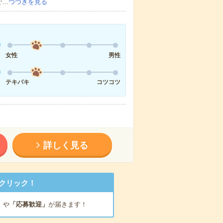
で…
つづきを見る
女性
男性
テキパキ
コツコツ
詳しく見る
クリック！
」
や
「応募歓迎」
が届きます！