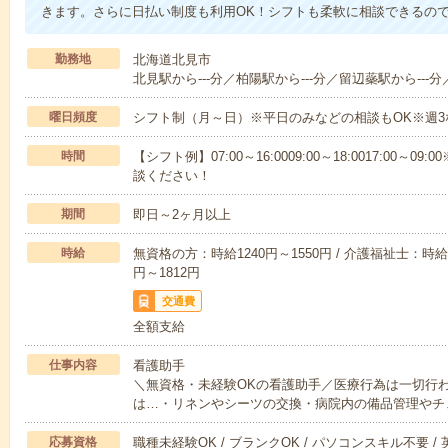
きます。さらに日払い制度も利用OK！シフトも柔軟に相談できるの
勤務地
北海道北見市
北見駅から---分／柏陽駅から---分／留辺蘂駅から---分
曜日頻度
シフト制（月～日）※平日のみなどの相談もOK※週3
時間
【シフト例】07:00～16:0009:00～18:0017:00
談ください！
期間
即日～2ヶ月以上
時給
無資格の方：時給1240円～1550円 / 介護福祉士：時給1
円～1812円
交通費
全額支給
仕事内容
看護助手
＼無資格・未経験OKの看護助手／医療行為は一切行
は…・リネンやシーツの交換・病院内の備品管理やチ
応募資格
職種未経験OK / ブランクOK / パソコンスキル不要 /