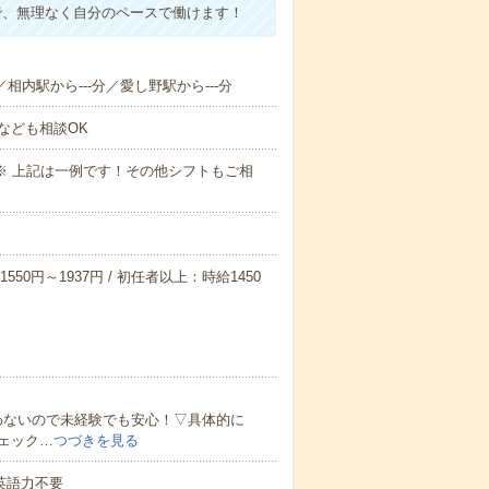
で、無理なく自分のペースで働けます！
／相内駅から---分／愛し野駅から---分
なども相談OK
～09:00※ 上記は一例です！その他シフトもご相
550円～1937円 / 初任者以上：時給1450
わないので未経験でも安心！▽具体的に
ェック…
つづきを見る
 英語力不要