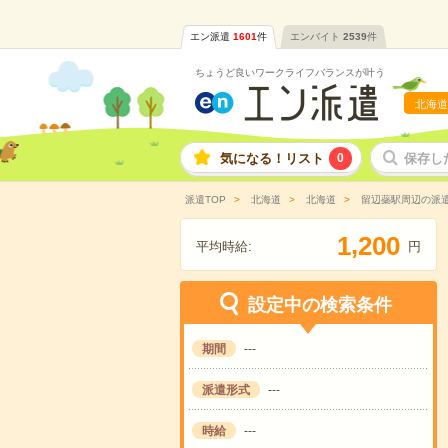
エン派遣
1601
件
エンバイト
2539
件
ちょうど良いワークライフバランスが叶う
北海道
気になる！リスト
0
保存し
派遣TOP
北海道
北海道
留辺蘂駅周辺の派
,
1
2
0
0
平均時給:
円
設定中の検索条件
期間
---
派遣形式
---
時給
---