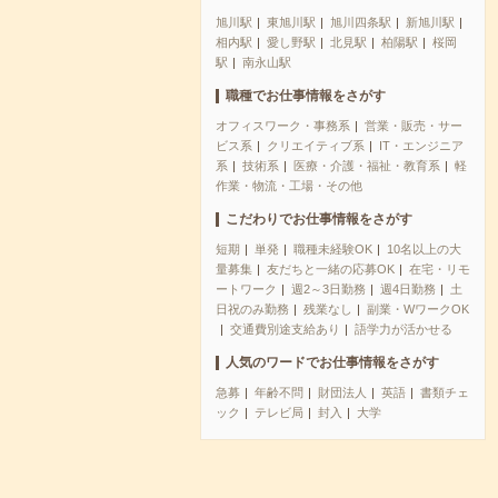
旭川駅
東旭川駅
旭川四条駅
新旭川駅
相内駅
愛し野駅
北見駅
柏陽駅
桜岡
駅
南永山駅
職種でお仕事情報をさがす
オフィスワーク・事務系
営業・販売・サー
ビス系
クリエイティブ系
IT・エンジニア
系
技術系
医療・介護・福祉・教育系
軽
作業・物流・工場・その他
こだわりでお仕事情報をさがす
短期
単発
職種未経験OK
10名以上の大
量募集
友だちと一緒の応募OK
在宅・リモ
ートワーク
週2～3日勤務
週4日勤務
土
日祝のみ勤務
残業なし
副業・WワークOK
交通費別途支給あり
語学力が活かせる
人気のワードでお仕事情報をさがす
急募
年齢不問
財団法人
英語
書類チェ
ック
テレビ局
封入
大学