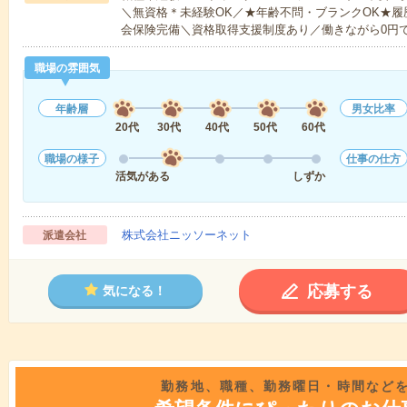
＼無資格＊未経験OK／★年齢不問・ブランクOK★履
会保険完備＼資格取得支援制度あり／働きながら0円
職場の雰囲気
年齢層
男女比率
20代
30代
40代
50代
60代
職場の様子
仕事の仕方
活気がある
しずか
株式会社ニッソーネット
派遣会社
応募する
気になる！
勤務地、職種、勤務曜日・時間など