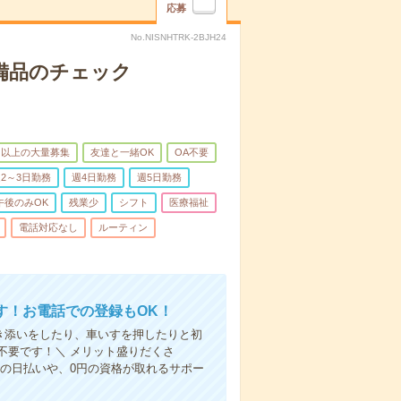
応募
No.NISNHTRK-2BJH24
で備品のチェック
名以上の大量募集
友達と一緒OK
OA不要
2～3日勤務
週4日勤務
週5日勤務
午後のみOK
残業少
シフト
医療福祉
電話対応なし
ルーティン
す！お電話での登録もOK！
付き添いをしたり、車いすを押したりと初
不要です！＼ メリット盛りだくさ
の日払いや、0円の資格が取れるサポー