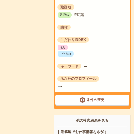
勤務地
留辺蘂
駅/路線
職種
---
こだわりINDEX
---
絶対
---
できれば
キーワード
---
あなたのプロフィール
---
条件の変更
他の検索結果を見る
勤務地でお仕事情報をさがす