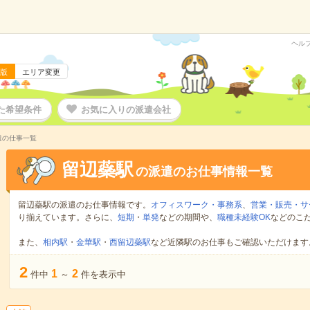
ヘル
版
エリア変更
た希望条件
お気に入りの派遣会社
遣の仕事一覧
留辺蘂駅
の派遣のお仕事情報一覧
留辺蘂駅の派遣のお仕事情報です。
オフィスワーク・事務系
、
営業・販売・サ
り揃えています。さらに、
短期
・
単発
などの期間や、
職種未経験OK
などのこ
また、
相内駅
・
金華駅
・
西留辺蘂駅
など近隣駅のお仕事もご確認いただけます
2
1
2
件中
～
件を表示中