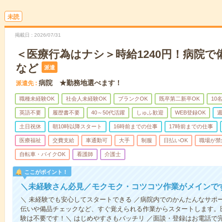
未読
掲載日
2026/07/31
＜医療行為はナシ＞時給1240円！病院
など
派遣
病院 ★勤務地選べます！
派遣先
職種未経験OK
社会人未経験OK
ブランクOK
既卒第二新卒OK
10
英語不要
履歴書不要
40～50代活躍
しゅふ歓迎
WEB登録OK
週
土日祝休
朝10時以降スタート
16時前までの仕事
17時前までの仕事
医療福祉
交費支給
車通勤可
大手
制服
日払いOK
職場が禁
自転車・バイクOK
看護師
介護士
ここがポイント！
＼未経験さん必見／モクモク・コツコツ作業がメインで
＼ 未経験でも安心してスタートできる ／病院内でのかんたんなサポ
伝いや備品チェックなど、すぐ覚えられる作業からスタートします。
験は不要です！＼ はじめやすさもバッチリ ／面談・登録はお電話で