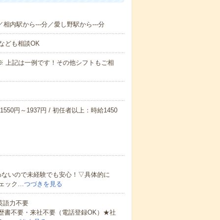
／相内駅から---分／愛し野駅から---分
なども相談OK
～09:00※ 上記は一例です！その他シフトもご相
550円～1937円 / 初任者以上：時給1450
わないので未経験でも安心！▽具体的に
ェック…
つづきを見る
 英語力不要
歴書不要・来社不要（電話登録OK）★社