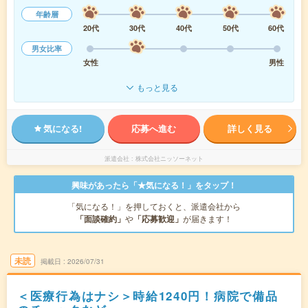
年齢層
20代
30代
40代
50代
60代
男女比率
女性
男性
もっと見る
気になる!
応募へ進む
詳しく見る
派遣会社
株式会社ニッソーネット
興味があったら「★気になる！」をタップ！
「気になる！」を押しておくと、派遣会社から
「面談確約」
や
「応募歓迎」
が届きます！
未読
掲載日
2026/07/31
＜医療行為はナシ＞時給1240円！病院で備品