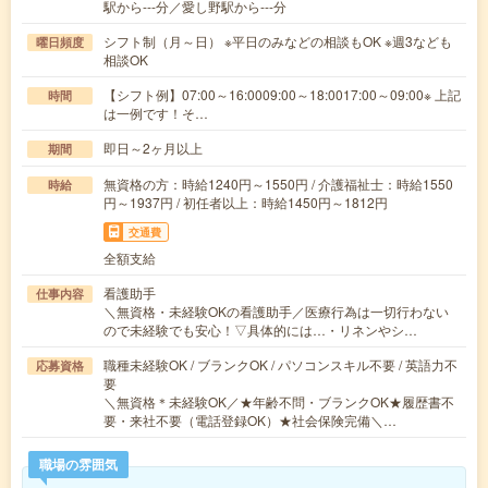
駅から---分／愛し野駅から---分
シフト制（月～日） ※平日のみなどの相談もOK ※週3なども
曜日頻度
相談OK
【シフト例】07:00～16:0009:00～18:0017:00～09:00※ 上記
時間
は一例です！そ…
即日～2ヶ月以上
期間
無資格の方：時給1240円～1550円 / 介護福祉士：時給1550
時給
円～1937円 / 初任者以上：時給1450円～1812円
交通費
全額支給
看護助手
仕事内容
＼無資格・未経験OKの看護助手／医療行為は一切行わない
ので未経験でも安心！▽具体的には…・リネンやシ…
職種未経験OK / ブランクOK / パソコンスキル不要 / 英語力不
応募資格
要
＼無資格＊未経験OK／★年齢不問・ブランクOK★履歴書不
要・来社不要（電話登録OK）★社会保険完備＼…
職場の雰囲気