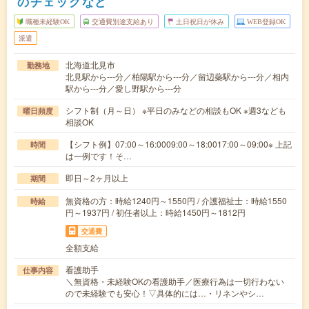
のチェックなど
職種未経験OK
交通費別途支給あり
土日祝日が休み
WEB登録OK
派遣
北海道北見市
勤務地
北見駅から---分／柏陽駅から---分／留辺蘂駅から---分／相内
駅から---分／愛し野駅から---分
シフト制（月～日） ※平日のみなどの相談もOK ※週3なども
曜日頻度
相談OK
【シフト例】07:00～16:0009:00～18:0017:00～09:00※ 上記
時間
は一例です！そ…
即日～2ヶ月以上
期間
無資格の方：時給1240円～1550円 / 介護福祉士：時給1550
時給
円～1937円 / 初任者以上：時給1450円～1812円
交通費
全額支給
看護助手
仕事内容
＼無資格・未経験OKの看護助手／医療行為は一切行わない
ので未経験でも安心！▽具体的には…・リネンやシ…