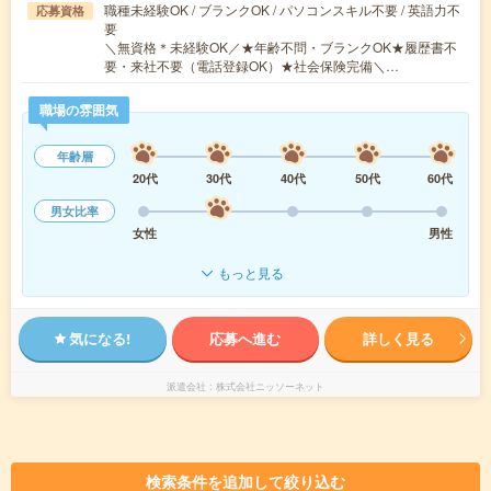
職種未経験OK / ブランクOK / パソコンスキル不要 / 英語力不
応募資格
要
＼無資格＊未経験OK／★年齢不問・ブランクOK★履歴書不
要・来社不要（電話登録OK）★社会保険完備＼…
職場の雰囲気
年齢層
20代
30代
40代
50代
60代
男女比率
女性
男性
もっと見る
気になる!
応募へ進む
詳しく見る
派遣会社
株式会社ニッソーネット
検索条件を追加して絞り込む