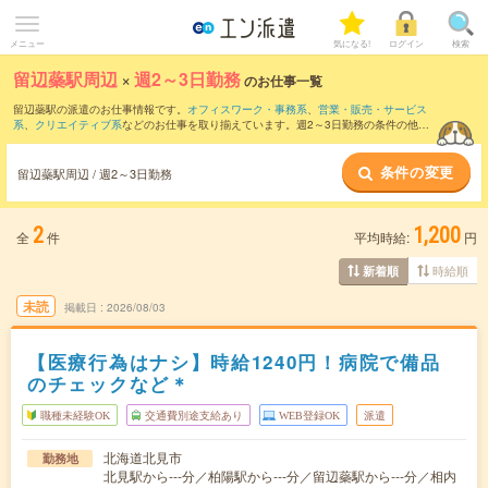
メニュー
気になる!
ログイン
検索
留辺蘂駅周辺
×
週2～3日勤務
のお仕事一覧
留辺蘂駅の派遣のお仕事情報です。
オフィスワーク・事務系
、
営業・販売・サービス
系
、
クリエイティブ系
などのお仕事を取り揃えています。週2～3日勤務の条件の他
に、
交通費別途支給あり
、
職種未経験OK
、
友だちと一緒の応募OK
などのこだわり条
件も取り揃えています。
条件の変更
留辺蘂駅周辺 / 週2～3日勤務
2
1,200
全
件
平均時給:
円
時給順
新着順
未読
掲載日
2026/08/03
【医療行為はナシ】時給1240円！病院で備品
のチェックなど＊
職種未経験OK
交通費別途支給あり
WEB登録OK
派遣
北海道北見市
勤務地
北見駅から---分／柏陽駅から---分／留辺蘂駅から---分／相内