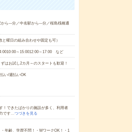
駅から---分／中名駅から---分／桜島桟橋通
日数と曜日の組み合わせや固定も可）
0:00～15:0012:00～17:00 など
まずはお試し2カ月～のスタートも歓迎！
払い/週払いOK
す！できたばかりの施設が多く、利用者
力です…
つづきを見る
・年齢、学歴不問！・WワークOK！・1