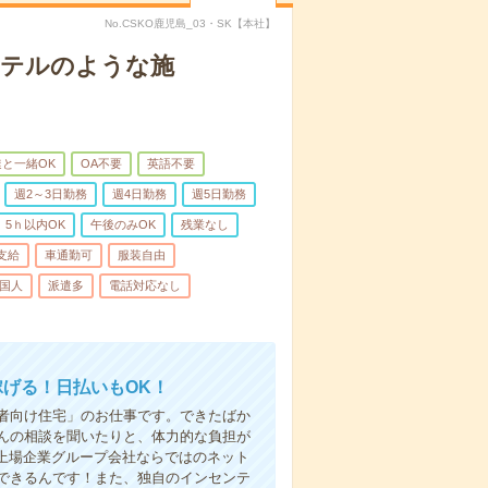
No.CSKO鹿児島_03・SK【本社】
＊ホテルのような施
と一緒OK
OA不要
英語不要
週2～3日勤務
週4日勤務
週5日勤務
5ｈ以内OK
午後のみOK
残業なし
支給
車通勤可
服装自由
国人
派遣多
電話対応なし
稼げる！日払いもOK！
者向け住宅」のお仕事です。できたばか
んの相談を聞いたりと、体力的な負担が
 上場企業グループ会社ならではのネット
できるんです！また、独自のインセンテ