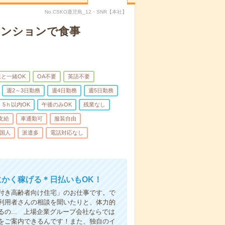
No.CSKO鹿児島_12・SNR【本社】
マンションで食事
と一緒OK
OA不要
英語不要
週2～3日勤務
週4日勤務
週5日勤務
5ｈ以内OK
午後のみOK
残業なし
支給
車通勤可
服装自由
国人
派遣多
電話対応なし
にかく稼げる＊日払いもOK！
付き高齢者向け住宅」のお仕事です。で
利用者さんの相談を聞いたりと、体力的
の... 上場企業グループ会社ならでは
をご案内できるんです！また、独自のイ