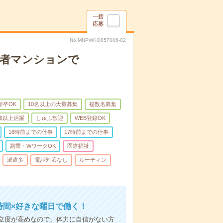
一括
応募
No.MNPWKO857006-02
齢者マンションで
新卒OK
10名以上の大量募集
複数名募集
0歳以上活躍
しゅふ歓迎
WEB登録OK
16時前までの仕事
17時前までの仕事
副業・WワークOK
医療福祉
派遣多
電話対応なし
ルーティン
時間×好きな曜日で働く！
立度が高めなので、体力に自信がない方