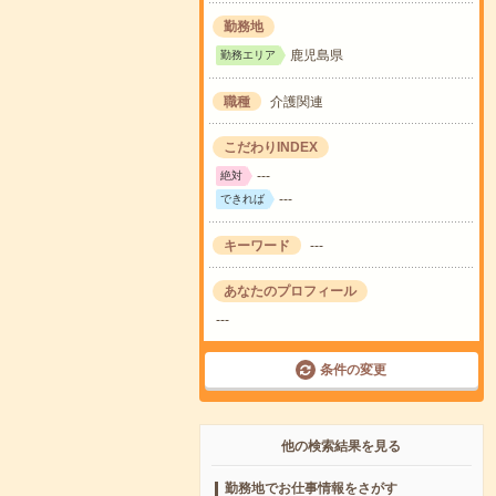
勤務地
鹿児島県
勤務エリア
職種
介護関連
こだわりINDEX
---
絶対
---
できれば
キーワード
---
あなたのプロフィール
---
条件の変更
他の検索結果を見る
勤務地でお仕事情報をさがす