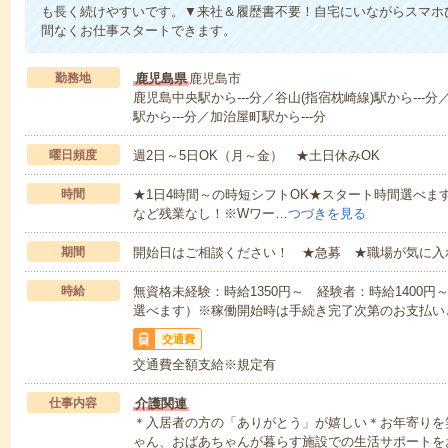
も長く続けやすいです。▼来社＆履歴書不要！自宅にいながらスマホ
間なくお仕事スタートできます。
勤務地
鹿児島県
鹿児島市
鹿児島中央駅から---分／谷山(指宿枕崎線)駅から---分
駅から---分／加治屋町駅から---分
曜日頻度
週2日～5日OK（月～金） ★土日休みOK
時間
★1日4時間～の時短シフトOK★スタート時間選べます！7:00～1
など残業なし！※Wワー…
つづきを見る
期間
開始日はご相談ください！ ★急募 ★職場が気に入
時給
無資格未経験：時給1350円～ 経験者：時給1400
選べます）※稼働開始時は手続き完了次第のお支払い
交通費
交通費全額支給※規定有
仕事内容
介護関連
＊入居者の方の「ありがとう」が嬉しい＊お年寄りを
ゃん、おばあちゃんが暮らす施設での生活サポートを