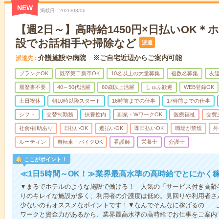
NEW
掲載日
2026/08/06
【週2日～】高時給1450円×日払いOK
設でお話相手や掃除など
派遣
介護施設や病院 ※ご自宅近辺からご案内可能
派遣先
ブランクOK
既卒第二新卒OK
10名以上の大量募集
複数名募集
友達
履歴書不要
40～50代活躍
60歳以上活躍
しゅふ歓迎
WEB登録OK
土日祝休
朝10時以降スタート
16時前までの仕事
17時前までの仕事
シフト
交替制勤務
扶養控内
副業・WワークOK
医療福祉
交費
社食/補助あり
日払いOK
週払いOK
即日払いOK
職場が禁煙
外
ルーティン
自転車・バイクOK
看護師
栄養士
介護士
ここがポイント！
≪1日5時間～OK！≫業界最高水準の高時給でとにかく
▼まるでホテルのような施設で働ける！ 人気の「サービス付き高齢
りのキレイな施設が多く、利用者の介護度は低め。見回りや利用者さ
少ないのもオススメなポイントです！▼なんでそんなに稼げるの...
ワークと資金力があるから、業界最高水準の高時給でお仕事をご案内