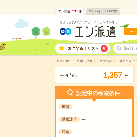
エン派遣
7766
件
エンバイト
12362
件
ちょうど良いワークライフバランスが叶う
九州・
気になる！リスト
0
保存し
派遣TOP
九州・沖縄
鹿児島県
鹿児島県 医
,
1
3
5
7
平均時給:
円
設定中の検索条件
期間
---
派遣形式
---
時給
---