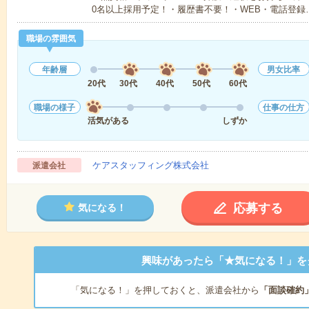
0名以上採用予定！・履歴書不要！・WEB・電話登録
職場の雰囲気
年齢層
男女比率
20代
30代
40代
50代
60代
職場の様子
仕事の仕方
活気がある
しずか
ケアスタッフィング株式会社
派遣会社
応募する
気になる！
興味があったら「★気になる！」を
「気になる！」を押しておくと、派遣会社から
「面談確約