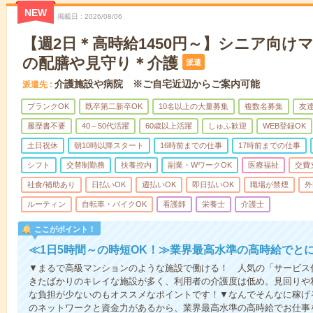
NEW
掲載日
2026/08/06
【週2日＊高時給1450円～】シニア向け
の配膳や見守り＊介護
派遣
介護施設や病院 ※ご自宅近辺からご案内可能
派遣先
ブランクOK
既卒第二新卒OK
10名以上の大量募集
複数名募集
友達
履歴書不要
40～50代活躍
60歳以上活躍
しゅふ歓迎
WEB登録OK
土日祝休
朝10時以降スタート
16時前までの仕事
17時前までの仕事
シフト
交替制勤務
扶養控内
副業・WワークOK
医療福祉
交費
社食/補助あり
日払いOK
週払いOK
即日払いOK
職場が禁煙
外
ルーティン
自転車・バイクOK
看護師
栄養士
介護士
ここがポイント！
≪1日5時間～の時短OK！≫業界最高水準の高時給でと
▼まるで高級マンションのような施設で働ける！ 人気の「サービス
きたばかりのキレイな施設が多く、利用者の介護度は低め。見回りや
な負担が少ないのもオススメなポイントです！▼なんでそんなに稼げる
のネットワークと資金力があるから、業界最高水準の高時給でお仕事