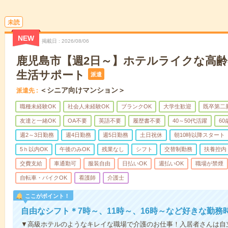
未読
NEW
掲載日
2026/08/06
鹿児島市【週2日～】ホテルライクな高
生活サポート
派遣
＜シニア向けマンション＞
派遣先
職種未経験OK
社会人未経験OK
ブランクOK
大学生歓迎
既卒第二
友達と一緒OK
OA不要
英語不要
履歴書不要
40～50代活躍
6
週2～3日勤務
週4日勤務
週5日勤務
土日祝休
朝10時以降スタート
5ｈ以内OK
午後のみOK
残業なし
シフト
交替制勤務
扶養控内
交費支給
車通勤可
服装自由
日払いOK
週払いOK
職場が禁煙
自転車・バイクOK
看護師
介護士
ここがポイント！
自由なシフト＊7時～、11時～、16時～など好きな勤務
▼高級ホテルのようなキレイな職場で介護のお仕事！入居者さんは自