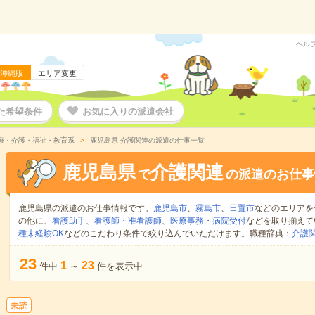
ヘル
沖縄版
エリア変更
た希望条件
お気に入りの派遣会社
療・介護・福祉・教育系
鹿児島県 介護関連の派遣の仕事一覧
鹿児島県
介護関連
で
の派遣のお仕事
鹿児島県の派遣のお仕事情報です。
鹿児島市
、
霧島市
、
日置市
などのエリアを
の他に、
看護助手
、
看護師・准看護師
、
医療事務・病院受付
などを取り揃えて
種未経験OK
などのこだわり条件で絞り込んでいただけます。職種辞典：
介護
23
1
23
件中
～
件を表示中
未読