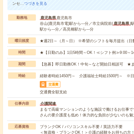
ンセ…
つづきを見る
勤務地
鹿児島県
鹿児島市
谷山(鹿児島市電)駅から---分／市立病院前(
鹿児島県
)
駅から---分／高見橋駅から---分
曜日頻度
★週2日～（月～日） ※希望のシフトを毎月提出（
時間
★【日勤のみ】1日5時間～OK！≪シフト例≫9:00～14:001
期間
【急募】即日勤務OK！中旬～など開始日相談可 ★
時給
経験者時給1450円～ 介護福祉士時給1500円～ ※日
交通費
交通費全額支給
仕事内容
介護関連
まるで高級マンションのような施設で働けるお仕事で
さんの要介護度も低め！体力的な負担が少ないのも魅
応募資格
ブランクOK / パソコンスキル不要 / 英語力不要
＜無資格・ブランクOK！＞介護の経験をお持ちの方！