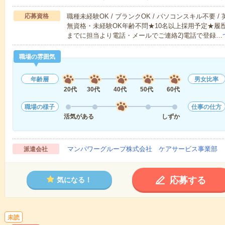
応募資格
職種未経験OK / ブランクOK / パソコンスキル不要 /
無資格・未経験OK年齢不問★10名以上採用予定★履
までに担当より電話・メールでご連絡2)電話で登録…
職場の雰囲気
年齢層
男女比率
20代
30代
40代
50代
60代
職場の様子
仕事の仕方
活気がある
しずか
マンパワーグループ株式会社 ケアサービス事業部 
派遣会社
応募する
気になる！
未読