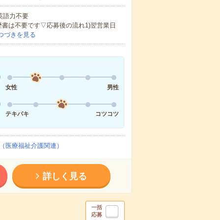
 英語力不要
歴書は不要です▽応募後の流れ1)翌営業日
つづきを見る
女性
男性
テキパキ
コツコツ
（医療福祉介護関連）
詳しく見る
一括
応募