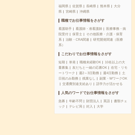
福岡県
佐賀県
長崎県
熊本県
大分
県
宮崎県
沖縄県
職種でお仕事情報をさがす
看護助手
看護師・准看護師
医療事務・病
院受付
保育士
その他医療・介護・保育
系
治験・CRA関連
研究開発関連（医療
系）
こだわりでお仕事情報をさがす
短期
単発
職種未経験OK
10名以上の大
量募集
友だちと一緒の応募OK
在宅・リモ
ートワーク
週2～3日勤務
週4日勤務
土
日祝のみ勤務
残業なし
副業・WワークOK
交通費別途支給あり
語学力が活かせる
人気のワードでお仕事情報をさがす
急募
年齢不問
財団法人
英語
書類チェ
ック
テレビ局
封入
大学