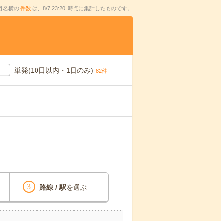
目名横の
件数
は、
8/7 23:20
時点に集計したものです。
単発(10日以内・1日のみ)
82件
路線 / 駅
を選ぶ