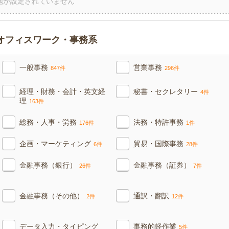
地が設定されていません
オフィスワーク・事務系
一般事務
営業事務
847件
296件
経理・財務・会計・英文経
秘書・セクレタリー
4件
理
163件
総務・人事・労務
法務・特許事務
176件
1件
企画・マーケティング
貿易・国際事務
6件
28件
金融事務（銀行）
金融事務（証券）
26件
7件
金融事務（その他）
通訳・翻訳
2件
12件
データ入力・タイピング
事務的軽作業
5件