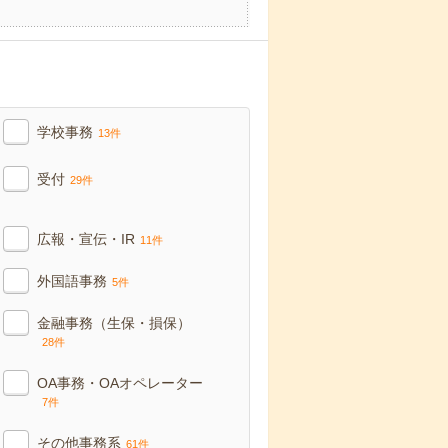
学校事務
13件
受付
29件
広報・宣伝・IR
11件
外国語事務
5件
金融事務（生保・損保）
28件
OA事務・OAオペレーター
7件
その他事務系
61件