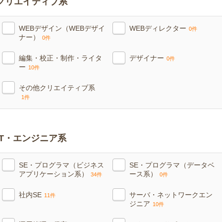
クリエイティブ系
WEBデザイン（WEBデザイ
WEBディレクター
0件
ナー）
0件
編集・校正・制作・ライタ
デザイナー
0件
ー
10件
その他クリエイティブ系
1件
IT・エンジニア系
SE・プログラマ（ビジネス
SE・プログラマ（データベ
アプリケーション系）
ース系）
34件
0件
社内SE
サーバ・ネットワークエン
11件
ジニア
10件