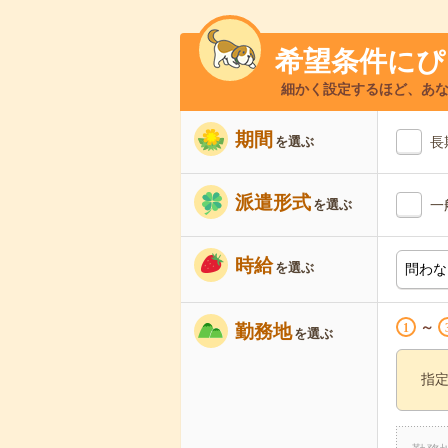
希望条件にぴ
細かく設定するほど、あ
期間
長
を選ぶ
派遣形式
一
を選ぶ
時給
を選ぶ
～
1
勤務地
を選ぶ
指