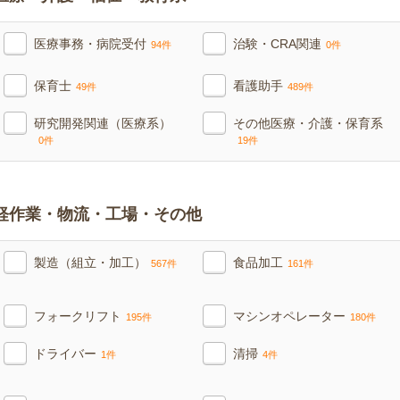
医療事務・病院受付
治験・CRA関連
94件
0件
保育士
看護助手
49件
489件
研究開発関連（医療系）
その他医療・介護・保育系
0件
19件
軽作業・物流・工場・その他
製造（組立・加工）
食品加工
567件
161件
フォークリフト
マシンオペレーター
195件
180件
ドライバー
清掃
1件
4件