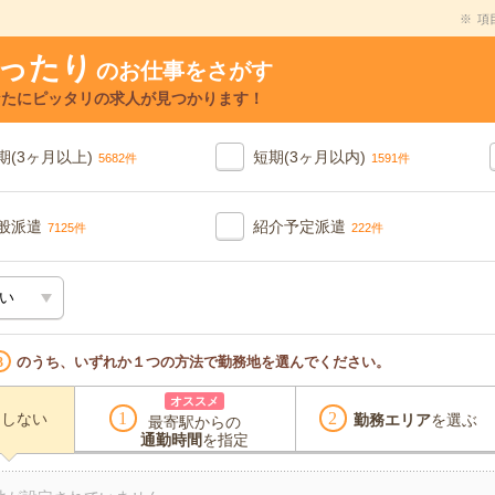
項
ったり
のお仕事をさがす
なたにピッタリの求人が見つかります！
期(3ヶ月以上)
短期(3ヶ月以内)
5682件
1591件
般派遣
紹介予定派遣
7125件
222件
のうち、いずれか１つの方法で勤務地を選んでください。
3
オススメ
定しない
勤務エリア
を選ぶ
最寄駅からの
通勤時間
を指定