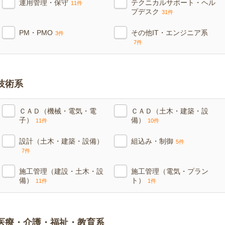
運用管理・保守
テクニカルサポート・ヘル
11件
プデスク
31件
PM・PMO
その他IT・エンジニア系
3件
7件
技術系
ＣＡＤ（機械・電気・電
ＣＡＤ（土木・建築・設
子）
備）
11件
10件
設計（土木・建築・設備）
組込み・制御
5件
7件
施工管理（建設・土木・設
施工管理（電気・プラン
備）
ト）
11件
1件
医療・介護・福祉・教育系