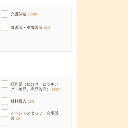
介護関連
1350件
看護師・准看護師
91件
軽作業（仕分け・ピッキン
グ・検品、商品管理）
838件
材料投入
15件
イベントスタッフ・会場設
営
1件