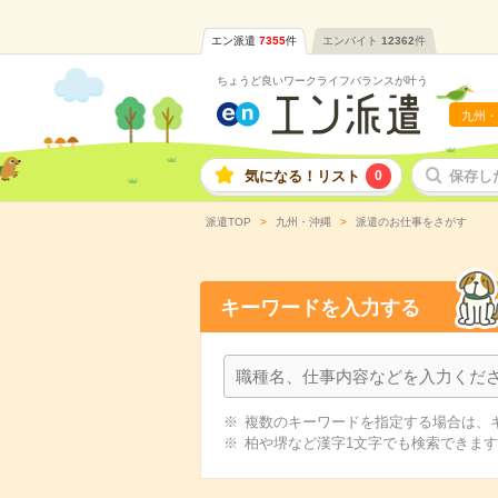
エン派遣
7355
件
エンバイト
12362
件
ちょうど良いワークライフバランスが叶う
九州・
気になる！リスト
0
保存し
派遣TOP
九州・沖縄
派遣のお仕事をさがす
キーワードを入力する
複数のキーワードを指定する場合は、
柏や堺など漢字1文字でも検索できま