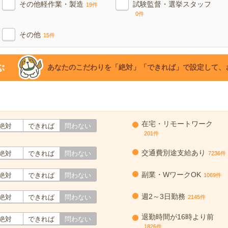
その他軽作業・製造
試験監督・選挙スタッフ
19件
0件
その他
15件
ぶ
あなたのこだわりを「絶対」「できれば」で設定して、
在宅・リモートワーク
絶対
できれば
問わない
201件
交通費別途支給あり
絶対
できれば
問わない
7236件
副業・WワークOK
絶対
できれば
問わない
1069件
週2～3日勤務
絶対
できれば
問わない
2145件
退勤時間が16時より前
絶対
できれば
問わない
1826件