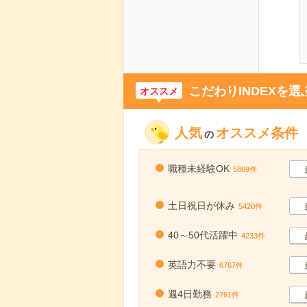
こだわりINDEXを選
オススメ
人気
オススメ条件
の
職種未経験OK
5869件
土日祝日が休み
5420件
40～50代活躍中
4233件
英語力不要
6767件
週4日勤務
2761件