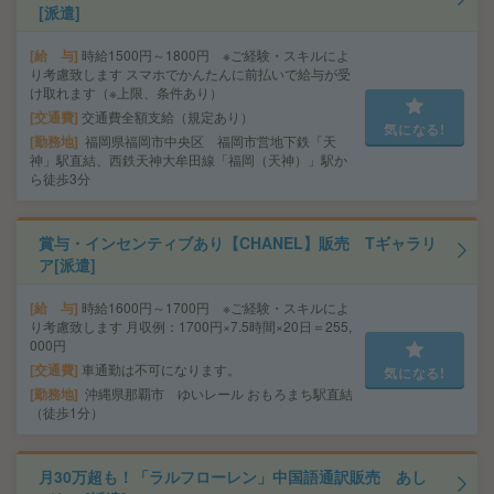
[派遣]
給 与
時給1500円～1800円 ※ご経験・スキルによ
り考慮致します スマホでかんたんに前払いで給与が受
け取れます（※上限、条件あり）
交通費
交通費全額支給（規定あり）
気になる!
勤務地
福岡県福岡市中央区 福岡市営地下鉄「天
神」駅直結、西鉄天神大牟田線「福岡（天神）」駅か
ら徒歩3分
賞与・インセンティブあり【CHANEL】販売 Tギャラリ
ア[派遣]
給 与
時給1600円～1700円 ※ご経験・スキルによ
り考慮致します 月収例：1700円×7.5時間×20日＝255,
000円
交通費
車通勤は不可になります。
気になる!
勤務地
沖縄県那覇市 ゆいレール おもろまち駅直結
（徒歩1分）
月30万超も！「ラルフローレン」中国語通訳販売 あし