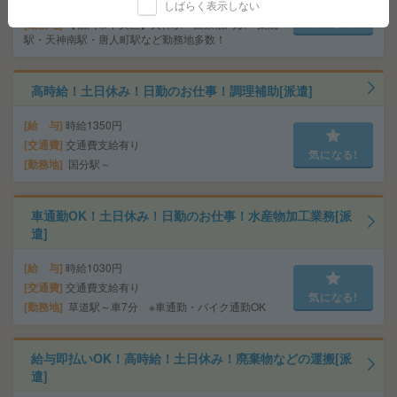
交通費
■ 交通費規定内支給 ※派遣先による
しばらく表示しない
気になる!
勤務地
【福岡市中央区】天神駅・西鉄福岡駅・薬院
駅・天神南駅・唐人町駅など勤務地多数！
高時給！土日休み！日勤のお仕事！調理補助[派遣]
給 与
時給1350円
交通費
交通費支給有り
気になる!
勤務地
国分駅～
車通勤OK！土日休み！日勤のお仕事！水産物加工業務[派
遣]
給 与
時給1030円
交通費
交通費支給有り
気になる!
勤務地
草道駅～車7分 ※車通勤・バイク通勤OK
給与即払いOK！高時給！土日休み！廃棄物などの運搬[派
遣]