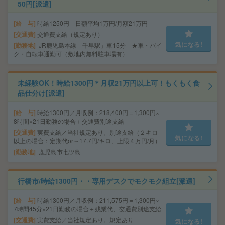
50円[派遣]
給 与
時給1250円 日額平均1万円/月額21万円
交通費
交通費支給（規定あり）
気になる!
勤務地
JR鹿児島本線「千早駅」車15分 ★車・バイ
ク・自転車通勤可（敷地内無料駐車場有）
未経験OK！時給1300円＊月収21万円以上可！もくもく食
品仕分け[派遣]
給 与
時給1300円／月収例：218,400円＝1,300円×
8時間×21日勤務の場合＋交通費別途支給
交通費
実費支給／当社規定あり。別途支給（２キロ
気になる!
以上の場合：定期代or～17.7円/キロ、上限４万円/月）
勤務地
鹿児島市七ツ島
行橋市/時給1300円・・専用デスクでモクモク組立[派遣]
給 与
時給1300円／月収例：211,575円＝1,300円×
7時間45分×21日勤務の場合＋残業代、交通費別途支給
交通費
実費支給／当社規定あり。規定あり
気になる!