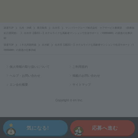
派遣TOP
九州・沖縄
鹿児島県
出水市
マンパワーグループ株式会社 ケアサービス事業部 （医療福
祉介護関連）
出水市【週2日～】ホテルライクな高齢者マンションで生活サポート（109994889）の派遣の仕事詳
細
派遣TOP
ＪＲ九州新幹線
出水駅
出水市【週2日～】ホテルライクな高齢者マンションで生活サポート（1
09994889）の派遣の仕事詳細
個人情報の取り扱いについて
ご利用規約
ヘルプ・お問い合わせ
掲載のお問い合わせ
エン会社概要
サイトマップ
Copyright © en Inc.
気になる!
応募へ進む