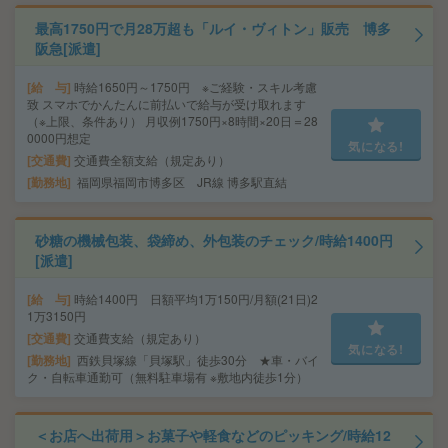
最高1750円で月28万超も「ルイ・ヴィトン」販売 博多
阪急[派遣]
給 与
時給1650円～1750円 ※ご経験・スキル考慮
致 スマホでかんたんに前払いで給与が受け取れます
（※上限、条件あり） 月収例1750円×8時間×20日＝28
0000円想定
気になる!
交通費
交通費全額支給（規定あり）
勤務地
福岡県福岡市博多区 JR線 博多駅直結
砂糖の機械包装、袋締め、外包装のチェック/時給1400円
[派遣]
給 与
時給1400円 日額平均1万150円/月額(21日)2
1万3150円
交通費
交通費支給（規定あり）
気になる!
勤務地
西鉄貝塚線「貝塚駅」徒歩30分 ★車・バイ
ク・自転車通勤可（無料駐車場有 ※敷地内徒歩1分）
＜お店へ出荷用＞お菓子や軽食などのピッキング/時給12