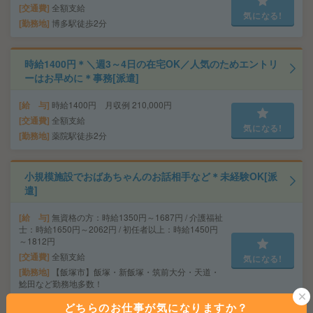
交通費
全額支給
気になる!
勤務地
博多駅徒歩2分
時給1400円＊＼週3～4日の在宅OK／人気のためエントリ
ーはお早めに＊事務[派遣]
給 与
時給1400円 月収例 210,000円
交通費
全額支給
気になる!
勤務地
薬院駅徒歩2分
小規模施設でおばあちゃんのお話相手など＊未経験OK[派
遣]
給 与
無資格の方：時給1350円～1687円 / 介護福祉
士：時給1650円～2062円 / 初任者以上：時給1450円
～1812円
交通費
全額支給
気になる!
勤務地
【飯塚市】飯塚・新飯塚・筑前大分・天道・
鯰田など勤務地多数！
どちらのお仕事が気になりますか？