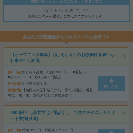
興味があったら「★気になる！」をタップ！
「気になる！」を押しておくと、
保存した求人を
後でまとめてチェック
できます！
あなたの閲覧履歴からのオススメのお仕事です
【オープニング募集】おばあちゃんのお散歩付き添いも
仕事の1つ[派遣]
給 与
無資格未経験：時給1300円～ ■週払いOK
■扶養内OK ■日収1万400円以上
交通費
交通費全額支給
気になる!
勤務地
【福岡市東区】福工大前・香椎花園前・香椎
神宮・雁ノ巣・舞松原など勤務地多数！
1800円＊＼基本在宅／電話なし！社内のテクニカルサポ
ート業務[派遣]
給 与
時給1800円 月収例 279,000円