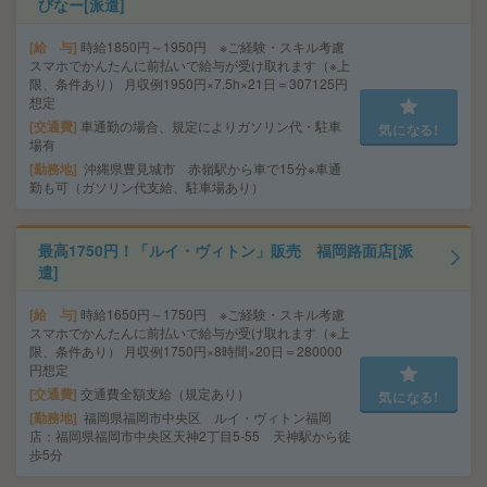
びなー[派遣]
給 与
時給1850円～1950円 ※ご経験・スキル考慮
スマホでかんたんに前払いで給与が受け取れます（※上
限、条件あり） 月収例1950円×7.5h×21日＝307125円
想定
交通費
車通勤の場合、規定によりガソリン代・駐車
気になる!
場有
勤務地
沖縄県豊見城市 赤嶺駅から車で15分※車通
勤も可（ガソリン代支給、駐車場あり）
最高1750円！「ルイ・ヴィトン」販売 福岡路面店[派
遣]
給 与
時給1650円～1750円 ※ご経験・スキル考慮
スマホでかんたんに前払いで給与が受け取れます（※上
限、条件あり） 月収例1750円×8時間×20日＝280000
円想定
交通費
交通費全額支給（規定あり）
気になる!
勤務地
福岡県福岡市中央区 ルイ・ヴィトン福岡
店：福岡県福岡市中央区天神2丁目5-55 天神駅から徒
歩5分