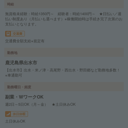
時給
無資格未経験：時給1350円～ 経験者：時給1400円～ ★日払い／週
払い制度あり（月払いも選べます）※稼働開始時は手続き完了次第のお
支払いとなります。
交通費
交通費全額支給※規定有
勤務地
鹿児島県出水市
【出水市】出水・米ノ津・高尾野・西出水・野田郷など勤務地多数！
※車通勤可
勤務曜日・頻度
副業・WワークOK
週2日～5日OK（月～金） ★土日休みOK
休日休暇
土日休みOK