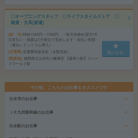
〇オープニングスタッフ 〇ライフスタイルストア 〇
雑貨・文具[派遣]
給 与
時給1340円～1340円 ・毎月末締め/翌月15
日支払い・残業は1分単位で支給します・前払い制度
（速払いドットコム導入）
交通費
交通費別途支給（全額支給）
気になる!
勤務地
福岡県北九州市八幡東区 【最寄り駅】スペー
スワールド駅
その他、こちらのお仕事もオススメです
出水市のお仕事
ＪＲ九州新幹線のお仕事
出水駅のお仕事