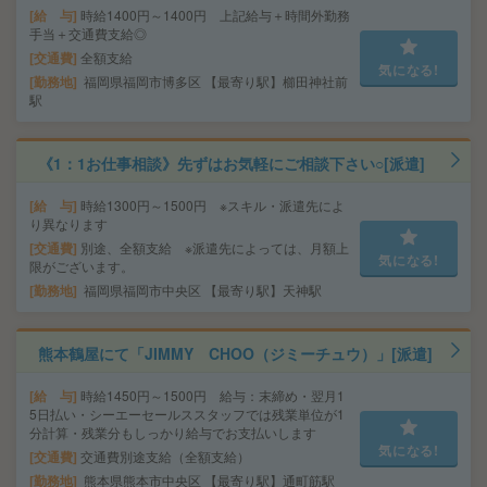
給 与
時給1400円～1400円 上記給与＋時間外勤務
手当＋交通費支給◎
交通費
全額支給
気になる!
勤務地
福岡県福岡市博多区 【最寄り駅】櫛田神社前
駅
《1：1お仕事相談》先ずはお気軽にご相談下さい○[派遣]
給 与
時給1300円～1500円 ※スキル・派遣先によ
り異なります
交通費
別途、全額支給 ※派遣先によっては、月額上
気になる!
限がございます。
勤務地
福岡県福岡市中央区 【最寄り駅】天神駅
熊本鶴屋にて「JIMMY CHOO（ジミーチュウ）」[派遣]
給 与
時給1450円～1500円 給与：末締め・翌月1
5日払い・シーエーセールススタッフでは残業単位が1
分計算・残業分もしっかり給与でお支払いします
気になる!
交通費
交通費別途支給（全額支給）
勤務地
熊本県熊本市中央区 【最寄り駅】通町筋駅