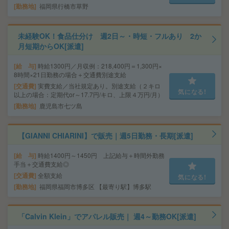
勤務地
福岡県行橋市草野
未経験OK！食品仕分け 週2日～・時短・フルあり 2か
月短期からOK[派遣]
給 与
時給1300円／月収例：218,400円＝1,300円×
8時間×21日勤務の場合＋交通費別途支給
交通費
実費支給／当社規定あり。別途支給（２キロ
気になる!
以上の場合：定期代or～17.7円/キロ、上限４万円/月）
勤務地
鹿児島市七ツ島
【GIANNI CHIARINI】で販売｜週5日勤務・長期[派遣]
給 与
時給1400円～1450円 上記給与＋時間外勤務
手当＋交通費支給◎
交通費
全額支給
気になる!
勤務地
福岡県福岡市博多区 【最寄り駅】博多駅
「Calvin Klein」でアパレル販売｜ 週4～勤務OK[派遣]