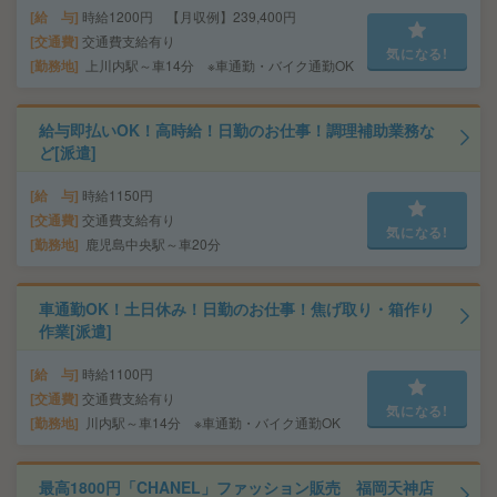
給 与
時給1200円 【月収例】239,400円
交通費
交通費支給有り
気になる!
勤務地
上川内駅～車14分 ※車通勤・バイク通勤OK
給与即払いOK！高時給！日勤のお仕事！調理補助業務な
ど[派遣]
給 与
時給1150円
交通費
交通費支給有り
気になる!
勤務地
鹿児島中央駅～車20分
車通勤OK！土日休み！日勤のお仕事！焦げ取り・箱作り
作業[派遣]
給 与
時給1100円
交通費
交通費支給有り
気になる!
勤務地
川内駅～車14分 ※車通勤・バイク通勤OK
最高1800円「CHANEL」ファッション販売 福岡天神店