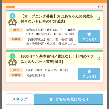
【100名募集！＊週3からOK】健康診断の結果入力のお仕
1
/10
事[派遣]
【オープニング募集】おばあちゃんのお散歩
給 与
1600～1800 ★日払い・給与前払いOK
付き添いも仕事の1つ[派遣]
交通費
別途支給有
気になる!
勤務地
天神駅より徒歩3分
無資格未経験：時給1300円～ ■週払
給与
いOK ■扶養内OK ■日収1万400円以
上
【福岡市東区】福工大前・香椎花園
気になる!
勤務地
【10月開始】高時給1300円！長期！事務センターでこつ
前・香椎神宮・雁ノ巣・舞松原など勤
務地多数！
こつ入力[派遣]
1800円＊＼基本在宅／電話なし！社内のテク
給 与
時給1300円 月収例 208,000円+残業代 ★
ニカルサポート業務[派遣]
残業20時間対応した場合★32,500円の収入になります
交通費
全額支給
気になる!
時給1800円 月収例 279,000円
給与
勤務地
大分駅徒歩12分（派遣先に無料駐車場はあり
博多駅徒歩2分
勤務地
ませんので自己手配をお願いします。）
気になる!
《単発1日OK！日払い可》＊チラシのモクモクシール貼
り[派遣]
スキップ
どちらも気になる！
給 与
時給1,500円～1,875円