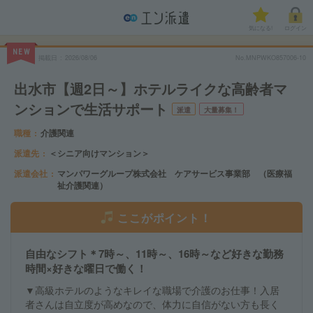
気になる!
ログイン
NEW
掲載日
2026/08/06
No.MNPWKO857006-10
出水市【週2日～】ホテルライクな高齢者マ
ンションで生活サポート
派遣
大量募集！
職種
介護関連
派遣先
＜シニア向けマンション＞
派遣会社
マンパワーグループ株式会社 ケアサービス事業部 （医療福
祉介護関連）
ここがポイント！
自由なシフト＊7時～、11時～、16時～など好きな勤務
時間×好きな曜日で働く！
▼高級ホテルのようなキレイな職場で介護のお仕事！入居
者さんは自立度が高めなので、体力に自信がない方も長く