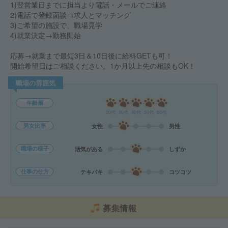
1)翌営業日までに担当より電話・メールでご連絡
2)電話で登録面談→求人とマッチング
3)ご希望の施設で、職場見学
4)就業決定→勤務開始
応募→就業まで最短3日＆10日後に給料GETも可！
開始希望日はご相談ください。1か月以上先の相談もOK！
職場の雰囲気
年齢層
20代
30代
40代
50代
60代
男女比率
女性
男性
職場の様子
活気がある
しずか
仕事の仕方
テキパキ
コツコツ
募集情報