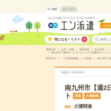
エン派遣
エンバイト
ちょうど良いワークライフバランスが叶う
関東版
気になる！リスト
0
保存し
派遣TOP
九州・沖縄
鹿児島県
南九州市
南九州市【週2日～】ホテルライクな高齢者マンションで
派遣TOP
ＪＲ指宿枕崎線
石垣駅
南九州市【週
掲載日
2026
/
08
/
03
南九州市【週2
ト
派遣
大量募集
介護関連
職種