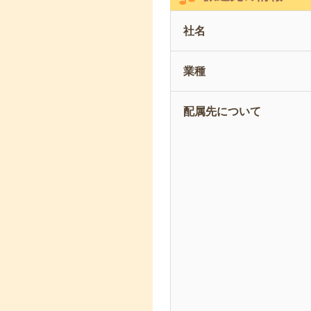
社名
業種
配属先について