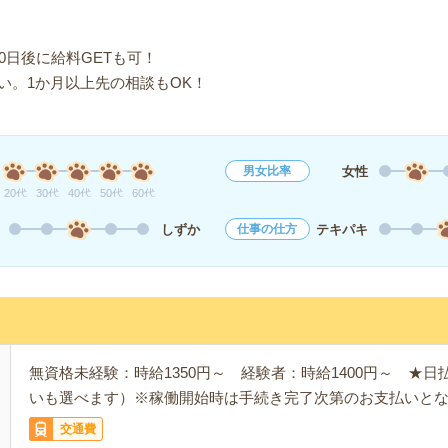
0日後に給料GETも可！
い。1か月以上先の相談もOK！
女性
男女比率
20代
30代
40代
50代
60代
しずか
テキパキ
仕事の仕方
無資格未経験：時給1350円～ 経験者：時給1400円～ ★
いも選べます）※稼働開始時は手続き完了次第のお支払いと
交通費