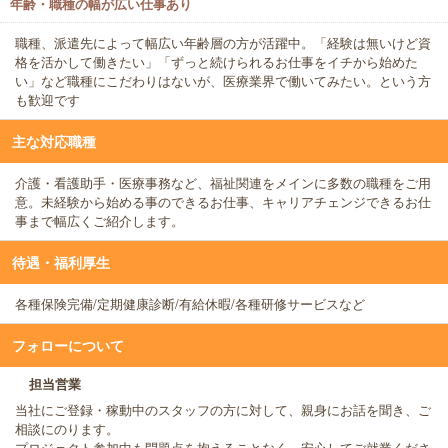
年齢・職種の幅が広い仕事あり
職種、派遣先によって幅広い年齢層の方が活躍中。「経験は無いけど資
格を活かして働きたい」「ずっと続けられるお仕事をイチから始めた
い」など職種にこだわりはないが、医療業界で働いてみたい。という方
も歓迎です
主な対応職種
介護・看護助手・医療事務など、福祉関連をメインに多数の職種をご用
意。未経験から始める事のできるお仕事、キャリアチェンジできるお仕
事まで幅広くご紹介します。
待遇・福利厚生
各種保険完備/定期健康診断/有給休暇/各種研修サービスなど
フォローについて
担当営業
当社にご登録・稼動中のスタッフの方に対して、親身にお話を聞き、ご
相談にのります。
プロジェクト参加中も問題点を抱えることなく、安心してご就業くださ