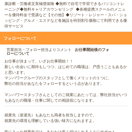
康診断・労働者災害補償保険 ◆無料で自宅で学習できるパソコントレ
ーニング◆無料キャリアカウンセリング ◆各種提携スクールのメニュ
ーを優待料金で受講など【その他】◆リゾート・レジャー・スパ・ショ
ッピング・グルメ・エステなど各施設を特別割引価格にて利用できる優
待サービス
フォローについて
営業担当・フォロー担当よりコメント
お仕事開始後のフォ
ローについて
お仕事が決まって、いざお仕事開始！！
新しい出会いに期待もしつつ、はじめての職場は、戸惑うこともあるか
と思います。
マンパワーグループのスタッフとして働くメリットの１つに、
弊社の担当があなたをフォローするという点があります。
マンパワースタッフさんとしてのご就業にあたっては、弊社担当がいつ
もあなたの職場・仕事に関しての相談役になります。
就業先（派遣先）もあなたも両者を担当しますので、
就業先の環境も理解している強い味方になれますよ。
気に入った就業先では、あなたは長く続けられるようにサポート