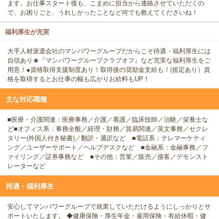
ます。お仕事スタート後も、こまめに担当から連絡させていただくの
で、お困りごと、うれしかったことなど何でも教えてくださいね！
福利厚生が充実
大手人材派遣会社のマンパワーグループだからこそ待遇・福利厚生には
自信あり★『マンパワーグループクラブオフ』など充実な福利厚生をご
用意！●資格取得支援制度あり！取得後の奨励金支給も！(規定あり）資
格を取得するとお仕事の幅も広がりお給料もUP！
主な対応職種
■医療・介護関連：医療事務／介護／看護／臨床技師／治験／栄養士な
ど■オフィス系：事務全般／経理・財務／貿易関連／英文事務／セクレ
タリー(外国人付き秘書)／翻訳・通訳など ■電話系：テレマーケティ
ング／ユーザーサポート／ヘルプデスクなど ■金融系：金融事務／フ
ァイリング／証券事務など ■その他：営業／販売／接客／デモンスト
レーターなど
待遇・福利厚生
安心してマンパワーグループで就業していただけるようにしっかりとサ
ポートいたします。 ◆健康保険・厚生年金・雇用保険・有給休暇・健