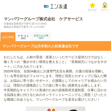
気になる!
ログイン
マンパワーグループ株式会社 ケアサービス
労働者派遣事業許可番号:派13-315642
職業紹介事業許可番号:13-ユ-313561
クチコミ
派遣のお仕事
会社情報
10
件
0
件
マンパワーグループは日本初の人材派遣会社です
わたしたちは、人材の育成・派遣といったサービス提供だけではなく、
働く方々の『働きやすい環境を整えること』『長期就労につながるサポ
ート』に力を入れています。
2023年現在、全国34拠点に介護専門支店を展開。介護の現場を理解し
ている専任担当がフォローします。理想と現実とのギャップに悩んだ際
は、お悩みに寄り添いサポート。介護職としてのキャリアを積みたい方
には、理想の介護職員としての姿に寄り添い就業先をお探しします。
中長期的なキャリアパス形成のための資格取得支援制度、仕事に活かせ
る知識を身に付けるためのオンライントレーニングもご用意！ぴったり
な職場に出会うなら、マンパワーグループを是非お選びください！