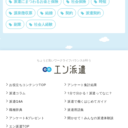
派遣にまつわるお金と保険
社会保険
時短
源泉徴収票
結婚
契約
派遣契約
副業
社会人経験
ちょうど良いワークライフバランスが叶う
お役立ちコンテンツTOP
アンケート集計結果
派遣コラム
1分で分かる！派遣ってなに？
派遣Q&A
派遣で働くはじめてガイド
職種辞典
派遣用語集
アンケート&プレゼント
聞かせて！みんなの派遣体験談
エン派遣TOP