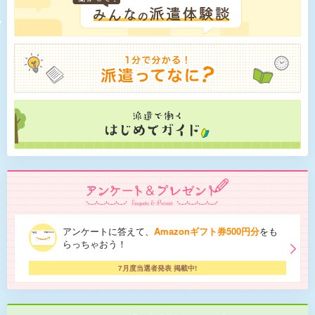
アンケートに答えて、
Amazonギフト券500円分
をも
らっちゃおう！
7月度当選者発表 掲載中!