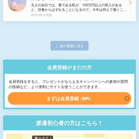
主人の会社では、妻である私が、103万円以上の収入がある
と、扶養からはずれることになるので、今年は抑えて働くこと
にしていますが、来年からは張り切って働くことにしようと思
2007/06/14 更新
っています。 現在は派遣で年収70万円弱になります
が、副業（ダブルワーク）で、合わせて年収180万くらいまで
いくと、社会保険の厚生年金保険料、健康保険料は130万円を
超えるほうの派遣会社にかかるのでしょうか。
前の画面に戻る
会員登録がまだの方
会員登録をすると、プレゼントがもらえるキャンペーンへの参加や質問
の投稿など、より便利にサイトを使うことができます。
まずは会員登録
無料
派遣初心者の方はこちら！