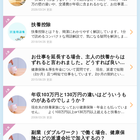
保存版】家族の扶養枠内、扶養範囲内で働
「判定ガイド」としてご活用ください。
万の壁の違いや、交通費が年収に含まれるかなど、お仕事選び
くガイド
で迷うポイントは多いですよね。正しく理解していないと、社
2026/03/24 更新
会保険料などで逆に手取りが減る「働き損」を招くリスクもあ
ります。 この記事では、派遣スタッフが知っておきたい
「扶養内」についての基礎知識をプロが図解で解説。言葉の意
扶養控除
味や読み方から、間違えやすい「年収の正確な数え方」、各条
扶養控除とは？を、簡潔にわかりやすく解説しています。1分
件の違いまで網羅しました。家族の扶養枠内で賢く安心して働
で読めるコンパクトな用語解説で、気になる疑問を解決しまし
きたい方のための保存版ガイドです。 ※配偶者の性別に関わ
ょう。
らず共通のルールですが、本記事では便宜上「妻が夫の扶養に
2018/04/26 更新
入る場合」を想定して解説します。
お仕事を延長する場合、主人の扶養からは
ずれると言われました。どうすれば良いで
しょうか？
健康保険＆厚生年金について質問です。 現在、派遣で短期
（2か月）且つ時短で仕事をしています。2か月の契約という
ことで主人の会社で扶養枠になっていますが、この間、主人の
2015/06/29 更新
会社の健保組合から延長（3ヶ月以降）する場合は、見込み年
収が130万円以上になるためその際は扶養から外すと言われま
した。上記内容を派遣会社に報告し、その担当者からの返答
年収103万円と130万円の違いはどういうも
は、延長（3ヶ月以降）の基準を満たしているが、就労時間が
のがあるのでしょうか？
正社員の3/4以上の基準は満たしていないため、派遣会社の健
康保険や厚生年金に入れないと言われました。 以下のこと
現在夫の扶養家族になっており健康保険・年金とも払っていま
を考えておりますが可能なのでしょうか？ 1.今の派遣契約の
せん。 よく103万円以上or130万円以上超えると扶養から
延長手続きをする際に、今の月収を減らすべく就労時間を短縮
外れないといけないと聞きますが、103万円と130万円の違い
2008/03/26 更新
する条件をもとに契約を再締結する。 2.今の派遣契約に基づ
はどういうものがあるのでしょうか？ また扶養から外れて
き、延長される（年内まで）国民健康保険等を自分で支払って
自分で払う場合、諸費用はどのくらいかかるのでしょうか？
いく 3.今の契約を更新せずに別の仕事に切り替えるか。
（厚生年金・健康保険・所得税・住民税etc）
副業（ダブルワーク）で働く場合、健康保
険はどの派遣会社で加入するの？