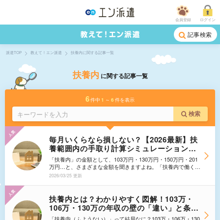
会員登録
ログイン
記事検索
派遣TOP
教えて！エン派遣
扶養内に関する記事一覧
扶養内
に関する記事一覧
6
件中
1
～
6
件を表示
検索
毎月いくらなら損しない？【2026最新】扶
養範囲内の手取り計算シミュレーション＆
夫婦の年収別早見表｜106万・130万の壁も
「扶養内」の金額として、103万円・130万円・150万円・201
解説！
万円…と、さまざまな金額を聞きますよね。「扶養内で働く場
合、自分は結局いくらまで稼いで良いの？」そんなふうに戸惑
2026/03/25 更新
っている方も多いのではないでしょうか。 今回お届けする
のは、2026年に向けた扶養控除の最新情報！派遣のお金や制
度に詳しい『エン派遣編集部』が、わかりやすく解説します。
扶養内とは？わかりやすく図解！103万・
「月収をいくらまでに抑えると、損になりにくいのか」を最
106万・130万の年収の壁の「違い」と条件
新の議論に基づき徹底シミュレーション。「手取りが伸び悩む
｜読み方や年収の数え方まで【基礎知識・
ゾーン」を突破し、あなたに最適な働き方を見つけるための
「扶養内（ふようない）」って結局なに？103万・106万・130