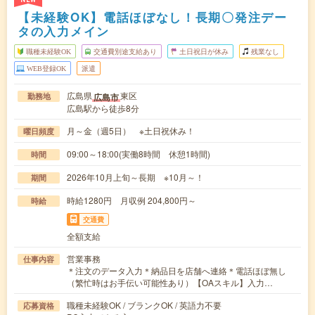
【未経験OK】電話ほぼなし！長期〇発注デー
タの入力メイン
職種未経験OK
交通費別途支給あり
土日祝日が休み
残業なし
WEB登録OK
派遣
広島県
東区
広島市
勤務地
広島駅から徒歩8分
月～金（週5日） ※土日祝休み！
曜日頻度
09:00～18:00(実働8時間 休憩1時間)
時間
2026年10月上旬～長期 ※10月～！
期間
時給1280円 月収例 204,800円～
時給
交通費
全額支給
営業事務
仕事内容
＊注文のデータ入力＊納品日を店舗へ連絡＊電話ほぼ無し
（繁忙時はお手伝い可能性あり）【OAスキル】入力…
職種未経験OK / ブランクOK / 英語力不要
応募資格