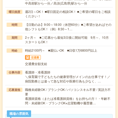
中高前駅から---分／高須(広島県)駅から---分
週2日～OK！ ■曜日固定の相談OK！ ■ご希望の曜日をご相談
曜日頻度
ください！
【日勤のみ】9:00～18:00（休憩60分）■ご希望があればその
時間
他シフトもOK！（例）8:30～1…
2ヶ月～ ■ご応募から最短3日後に開始可能 9月～、10月
期間
スタートもOK！
時給2100円～ ■週払いOK ■日収1万6800円以上
時給
交通費
交通費全額支給
看護師・准看護師
仕事内容
＼保育園で子どもたちの健康管理がメインのお仕事です！／
病院勤務とは違って急な対応や医療行為も少なく、…
職種未経験OK / ブランクOK / パソコンスキル不要 / 英語力不
応募資格
要
看護師資格（または准看護師資格）をお持ちの方！・年齢不
問・未経験OK・ブランクOK※志望動機や履歴書…
職場の雰囲気