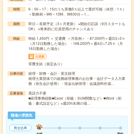
9：00～17：15のうち実働5ｈ以上で選択可能（休憩：1ｈ）
時間
＜勤務例＞9時～15時、9時30分～1…
即日～長期予定（3ヶ月更新） ※開始日応談（9月スタートも
期間
OK） ※将来的に社員登用のチャンスあり
時給 1,450円 ＋ 交通費 ＜月収例＞ ・87,000円＝週3日×5ｈ
時給
（月12日勤務した場合） ・168,200円＝週4日×7.25ｈ（月
16日勤務した場合）
交通費
実費支給（規定あり）
経理・財務・会計・英文経理
仕事内容
税理士業団体での総務経理事務のお仕事・会計データ入力業
務（弥生会計使用）・現金出納管理・会議資料作成…
英語力不要
応募資格
■経理事務経験■Excel（初級：SUM関数など）■Word（初
級：書式設定など）※週20h未満の場…
職場の雰囲気
男女比率
女性
男性