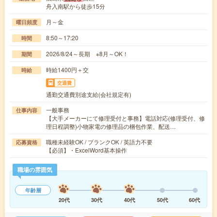
舟入南駅から徒歩15分
月～金
曜日頻度
8:50～17:20
時間
2026/8/24～長期 ※8月～OK！
期間
時給1400円＋交
時給
交通費
通勤交通費別途支給(会社規定有)
一般事務
仕事内容
【大手メーカーにて修理受付と事務】電話対応(修理受付、修
理日程調整)小物家電の修理品の梱包作業、配送…
職種未経験OK / ブランクOK / 英語力不要
応募資格
【必須】・ExcelWord基本操作
職場の雰囲気
年齢層
20代
30代
40代
50代
60代