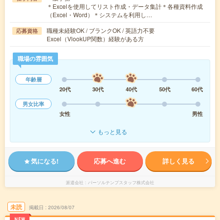
＊Excelを使用してリスト作成・データ集計＊各種資料作成
（Excel・Word）＊システムを利用し…
職種未経験OK / ブランクOK / 英語力不要
応募資格
Excel（VlookUP関数）経験がある方
職場の雰囲気
年齢層
20代
30代
40代
50代
60代
男女比率
女性
男性
もっと見る
気になる!
応募へ進む
詳しく見る
派遣会社
パーソルテンプスタッフ株式会社
未読
掲載日
2026/08/07
NEW