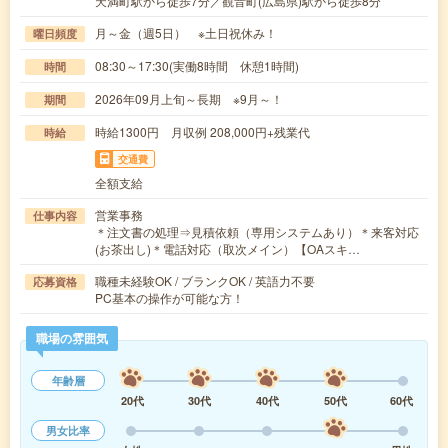
天満町駅から徒歩7分／観音町(広島県)駅から徒歩8分
月～金（週5日） ※土日祝休み！
曜日頻度
08:30～17:30(実働8時間 休憩1時間)
時間
2026年09月上旬～長期 ※9月～！
期間
時給1300円 月収例 208,000円+残業代
時給
交通費
全額支給
営業事務
仕事内容
＊注文書の処理⇒見積依頼（専用システムあり）＊来客対応
(お茶出し)＊電話対応（取次メイン）【OAスキ…
職種未経験OK / ブランクOK / 英語力不要
応募資格
PC基本の操作が可能な方！
職場の雰囲気
年齢層
20代
30代
40代
50代
60代
男女比率