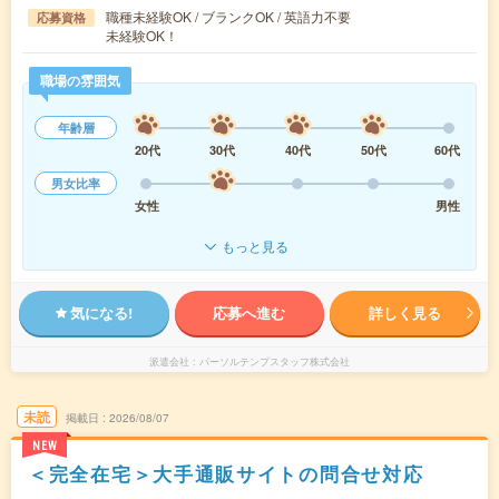
職種未経験OK / ブランクOK / 英語力不要
応募資格
未経験OK！
職場の雰囲気
年齢層
20代
30代
40代
50代
60代
男女比率
女性
男性
もっと見る
気になる!
応募へ進む
詳しく見る
派遣会社
パーソルテンプスタッフ株式会社
未読
掲載日
2026/08/07
NEW
＜完全在宅＞大手通販サイトの問合せ対応