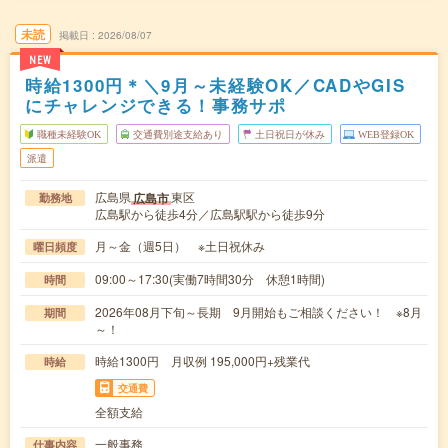
未読
掲載日
2026/08/07
NEW
時給1300円＊＼9月～未経験OK／CADやGIS
にチャレンジできる！事務サポ
職種未経験OK
交通費別途支給あり
土日祝日が休み
WEB登録OK
派遣
広島県
東区
広島市
勤務地
広島駅から徒歩4分／広島駅駅から徒歩9分
月～金（週5日） ※土日祝休み
曜日頻度
09:00～17:30(実働7時間30分 休憩1時間)
時間
2026年08月下旬～長期 9月開始もご相談ください！ ※8月
期間
～！
時給1300円 月収例 195,000円+残業代
時給
交通費
全額支給
一般事務
仕事内容