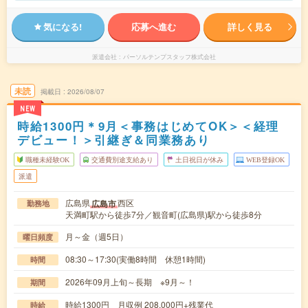
気になる!
応募へ進む
詳しく見る
派遣会社
パーソルテンプスタッフ株式会社
未読
掲載日
2026/08/07
NEW
時給1300円＊9月＜事務はじめてOK＞＜経理
デビュー！＞引継ぎ＆同業務あり
職種未経験OK
交通費別途支給あり
土日祝日が休み
WEB登録OK
派遣
広島県
西区
広島市
勤務地
天満町駅から徒歩7分／観音町(広島県)駅から徒歩8分
月～金（週5日）
曜日頻度
08:30～17:30(実働8時間 休憩1時間)
時間
2026年09月上旬～長期 ※9月～！
期間
時給1300円 月収例 208,000円+残業代
時給