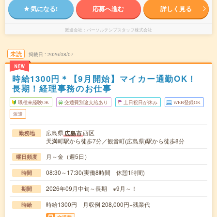
気になる!
応募へ進む
詳しく見る
派遣会社
パーソルテンプスタッフ株式会社
未読
掲載日
2026/08/07
NEW
時給1300円＊【9月開始】マイカー通勤OK！
長期！経理事務のお仕事
職種未経験OK
交通費別途支給あり
土日祝日が休み
WEB登録OK
派遣
広島県
西区
広島市
勤務地
天満町駅から徒歩7分／観音町(広島県)駅から徒歩8分
月～金（週5日）
曜日頻度
08:30～17:30(実働8時間 休憩1時間)
時間
2026年09月中旬～長期 ※9月～！
期間
時給1300円 月収例 208,000円+残業代
時給