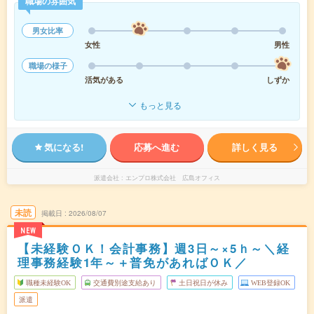
職場の雰囲気
男女比率
女性
男性
職場の様子
活気がある
しずか
もっと見る
気になる!
応募へ進む
詳しく見る
派遣会社
エンプロ株式会社 広島オフィス
未読
掲載日
2026/08/07
NEW
【未経験ＯＫ！会計事務】週3日～×5ｈ～＼経
理事務経験1年～＋普免があればＯＫ／
職種未経験OK
交通費別途支給あり
土日祝日が休み
WEB登録OK
派遣