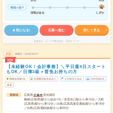
職場の様子
活気がある
しずか
気になる!
応募へ進む
詳しく見る
派遣会社
エンプロ株式会社 広島オフィス
未読
掲載日
2026/08/07
NEW
【未経験OK！会計事務】＼平日週4日スタート
もOK／日簿3級＋普免お持ちの方
職種未経験OK
交通費別途支給あり
土日祝日が休み
WEB登録OK
派遣
広島県
安佐南区
広島市
勤務地
梅林(広島県)駅から徒歩1分／安芸矢口駅から車10分／大町
(広島県)駅から車12分／白島(広島高速交通線)駅から車18分
／白島(広島電鉄線)駅から車20分