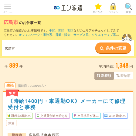
メニュー
気になる!
ログイン
検索
広島市
のお仕事一覧
広島市の派遣のお仕事情報です。
中区
、
南区
、
西区
などのエリアをチェックしてみて
ください。
オフィスワーク・事務系
、
営業・販売・サービス系
、
クリエイティブ系
な
どのお仕事を取り揃えています。さらに、
短期
・
単発
などの期間や、
職種未経験OK
な
どのこだわり条件で絞り込んでいただけます。
条件の変更
広島市
また、
東広島市
・
呉市
・
廿日市市
・
安芸高田市
・
安芸郡
など隣接エリアのお仕事もご
確認いただけます。
889
1,348
全
件
平均時給:
円
時給順
新着順
未読
掲載日
2026/08/07
NEW
《時給1400円・車通勤OK》メーカーにて修理
受付と事務
職種未経験OK
交通費別途支給あり
土日祝日が休み
WEB登録OK
派遣
広島県
西区
広島市
勤務地