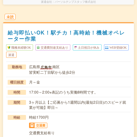
派遣会社
パーソルテンプスタッフ株式会社
未読
給与即払いOK！駅チカ！高時給！機械オペレ
ーター作業
職種未経験OK
交通費別途支給あり
土日祝日が休み
WEB登録OK
派遣
広島県
南区
広島市
勤務地
皆実町二丁目駅から徒歩2分
月～金
曜日頻度
17:00～2:00※表記のうち実働8時間です。
時間
3ヶ月以上【ご応募から1週間以内(最短2日目)のスピード就
期間
業が可能】即日～
時給1700円
時給
交通費
交通費支給有り