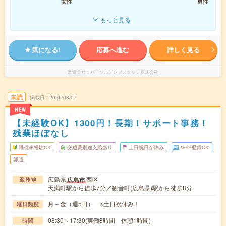
女性
男性
もっと見る
気になる!
応募へ進む
詳しく見る
派遣会社
パーソルテンプスタッフ株式会社
未読
掲載日
2026/08/07
NEW
【未経験OK】1300円！長期！サポート事務！
残業ほぼなし
職種未経験OK
交通費別途支給あり
土日祝日が休み
WEB登録OK
派遣
広島県
西区
広島市
勤務地
天満町駅から徒歩7分／観音町(広島県)駅から徒歩8分
月～金（週5日） ※土日祝休み！
曜日頻度
08:30～17:30(実働8時間 休憩1時間)
時間