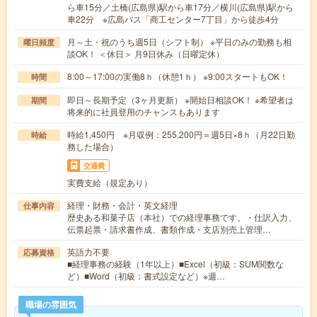
ら車15分／土橋(広島県)駅から車17分／横川(広島県)駅から
車22分 ※広島バス「商工センター7丁目」から徒歩4分
月～土・祝のうち週5日（シフト制） ※平日のみの勤務も相
曜日頻度
談OK！ ＜休日＞ 月9日休み（日曜定休）
8:00～17:00の実働8ｈ（休憩1ｈ） ※9:00スタートもOK！
時間
即日～長期予定（3ヶ月更新） ※開始日相談OK！ ※希望者は
期間
将来的に社員登用のチャンスもあります
時給1,450円 ※月収例：255,200円＝週5日×8ｈ（月22日勤
時給
務した場合）
交通費
実費支給（規定あり）
経理・財務・会計・英文経理
仕事内容
歴史ある和菓子店（本社）での経理事務です。・仕訳入力、
伝票起票・請求書作成、書類作成・支店別売上管理…
英語力不要
応募資格
■経理事務の経験（1年以上）■Excel（初級：SUM関数な
ど）■Word（初級：書式設定など）※週…
職場の雰囲気