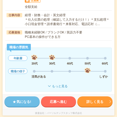
交通費
全額支給
経理・財務・会計・英文経理
仕事内容
＊仕入伝票の処理（確認して入力するだけ！）＊支払処理＊
小口現金管理＊請求書発行＊来客対応、電話応対（…
職種未経験OK / ブランクOK / 英語力不要
応募資格
PC基本の操作ができる方
職場の雰囲気
年齢層
20代
30代
40代
50代
60代
職場の様子
活気がある
しずか
もっと見る
気になる!
応募へ進む
詳しく見る
派遣会社
パーソルテンプスタッフ株式会社