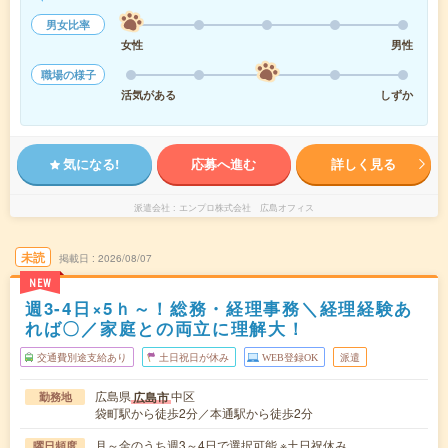
男女比率
女性
男性
職場の様子
活気がある
しずか
気になる!
応募へ進む
詳しく見る
派遣会社
エンプロ株式会社 広島オフィス
未読
掲載日
2026/08/07
NEW
週3-4日×5ｈ～！総務・経理事務＼経理経験あ
れば〇／家庭との両立に理解大！
交通費別途支給あり
土日祝日が休み
WEB登録OK
派遣
広島県
中区
広島市
勤務地
袋町駅から徒歩2分／本通駅から徒歩2分
月～金のうち週3～4日で選択可能 ※土日祝休み
曜日頻度