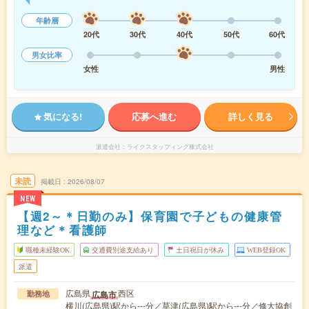
年齢層
20代
30代
40代
50代
60代
男女比率
女性
男性
気になる!
応募へ進む
詳しく見る
派遣会社
ライクスタッフィング株式会社
未読
掲載日
2026/08/07
NEW
【週2～＊日勤のみ】保育園で子どもの健康管
理など＊看護師
職種未経験OK
交通費別途支給あり
土日祝日が休み
WEB登録OK
派遣
広島県
西区
広島市
勤務地
横川(広島県)駅から---分／草津(広島県)駅から---分／修大協創