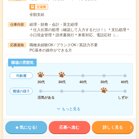
交通費
全額支給
経理・財務・会計・英文経理
仕事内容
＊仕入伝票の処理（確認して入力するだけ！）＊支払処理＊
小口現金管理＊請求書発行＊来客対応、電話応対（…
職種未経験OK / ブランクOK / 英語力不要
応募資格
PC基本の操作ができる方
職場の雰囲気
年齢層
20代
30代
40代
50代
60代
職場の様子
活気がある
しずか
もっと見る
気になる!
応募へ進む
詳しく見る