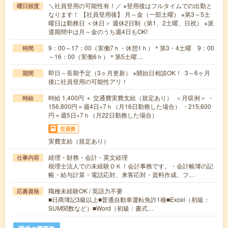
＼社員登用の可能性有！／ ※登用後はフルタイムでの出勤と
曜日頻度
なります！ 【社員登用後】 月～金（一部土曜） ※第3～5土
曜日は勤務日 ＜休日＞ 週休2日制（第1、2土曜、日祝） ※派
遣期間中は月～金のうち週4日もOK!
9：00～17：00（実働7ｈ・休憩1ｈ）＊第3・4土曜 9：00
時間
～16：00（実働6ｈ）＊第5土曜…
即日～長期予定（3ヶ月更新） ※開始日相談OK！ 3～6ヶ月
期間
後に社員登用の可能性アリ！
時給 1,400円 ＋ 交通費実費支給（規定あり） ＜月収例＞ ・
時給
156,800円＝週4日×7ｈ（月16日勤務した場合） ・215,600
円＝週5日×7ｈ（月22日勤務した場合）
交通費
実費支給（規定あり）
経理・財務・会計・英文経理
仕事内容
税理士法人での未経験ＯＫ！会計事務です。・会計帳簿の記
帳・給与計算・電話応対、来客応対・資料作成、フ…
職種未経験OK / 英語力不要
応募資格
■日商簿記3級以上■普通自動車運転免許1種■Excel（初級：
SUM関数など）■Word（初級：書式…