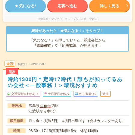
気になる!
応募へ進む
詳しく見る
派遣会社
マンパワーグループ株式会社 中四国
興味があったら「★気になる！」をタップ！
「気になる！」を押しておくと、派遣会社から
「面談確約」
や
「応募歓迎」
が届きます！
未読
掲載日
2026/08/07
NEW
時給1300円＊定時17時代！誰もが知ってるあ
の会社＜一般事務！＞環境おすすめ
交通費別途支給あり
土日祝日が休み
WEB登録OK
派遣
広島県
西区
広島市
勤務地
江波駅から車6分
月～金・祝(週5日) ※祝日出勤です（会社カレンダーあり）
曜日頻度
08:30～17:15(実働7時間45分 休憩1時間)
時間