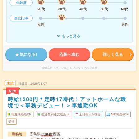
年齢層
20代
30代
40代
50代
60代
男女比率
女性
男性
もっと見る
気になる!
応募へ進む
詳しく見る
派遣会社
パーソルテンプスタッフ株式会社
未読
掲載日
2026/08/07
NEW
時給1300円＊定時17時代！アットホームな環
境で＜事務デビュー！＞車通勤OK
職種未経験OK
交通費別途支給あり
土日祝日が休み
WEB登録OK
派遣
広島県
西区
広島市
勤務地