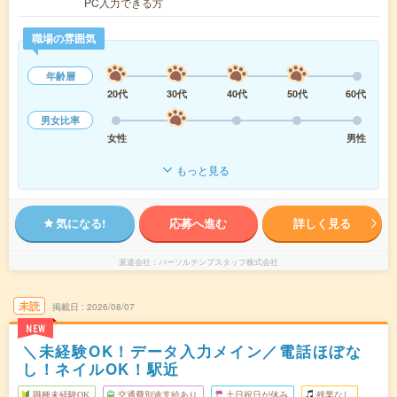
PC入力できる方
職場の雰囲気
年齢層
20代
30代
40代
50代
60代
男女比率
女性
男性
もっと見る
気になる!
応募へ進む
詳しく見る
派遣会社
パーソルテンプスタッフ株式会社
未読
掲載日
2026/08/07
NEW
＼未経験OK！データ入力メイン／電話ほぼな
し！ネイルOK！駅近
職種未経験OK
交通費別途支給あり
土日祝日が休み
残業なし