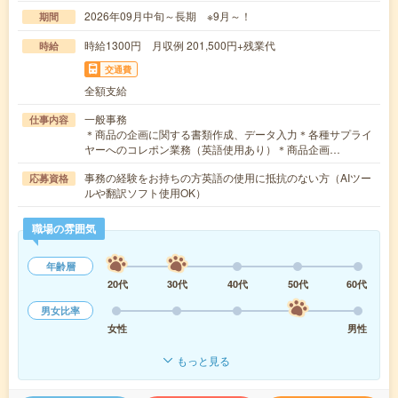
2026年09月中旬～長期 ※9月～！
期間
時給1300円 月収例 201,500円+残業代
時給
交通費
全額支給
一般事務
仕事内容
＊商品の企画に関する書類作成、データ入力＊各種サプライ
ヤーへのコレポン業務（英語使用あり）＊商品企画…
事務の経験をお持ちの方英語の使用に抵抗のない方（AIツー
応募資格
ルや翻訳ソフト使用OK）
職場の雰囲気
年齢層
20代
30代
40代
50代
60代
男女比率
女性
男性
もっと見る