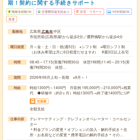
期！契約に関する手続きサポート
職種未経験OK
交通費別途支給あり
在宅・リモート
WEB登録OK
派遣
広島県
中区
広島市
勤務地
市役所前(広島県)駅から徒歩2分／鷹野橋駅から徒歩4分
月～金・土・日・祝(週5日) ※シフト制 ※曜日シフト制
曜日頻度
（お休み希望は月に6日程度だせます♪） #週3日以上在宅
08:45～17:15(実働7時間30分 休憩1時間)11:45～20:15(実
時間
働7時間30分 休憩…
2026年09月上旬～長期 ※9月～！
期間
時給1300円～1400円 月収例 195,000円～210,000円+残業
時給
代 ◆研修中（約3ヶ月）時給1300円→終了後1400円にUP
交通費
全額支給
テレマーケティング・テレフォンオペレーター・コールセン
仕事内容
ター
＊料金プランの変更＊オプションの加入・解約手続き＊住
所・お名前などの変更＊携帯電話の解約手続き＊その…