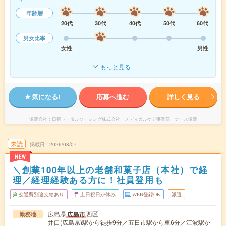
年齢層
20代
30代
40代
50代
60代
男女比率
女性
男性
もっと見る
気になる!
応募へ進む
詳しく見る
派遣会社
日研トータルソーシング株式会社 メディカルケア事業部 ナース派遣
未読
掲載日
2026/08/07
NEW
＼創業100年以上の老舗和菓子店（本社）で経
理／経理経験ある方に！社員登用も
交通費別途支給あり
土日祝日が休み
WEB登録OK
派遣
広島県
西区
広島市
勤務地
井口(広島県)駅から徒歩9分／五日市駅から車6分／江波駅か