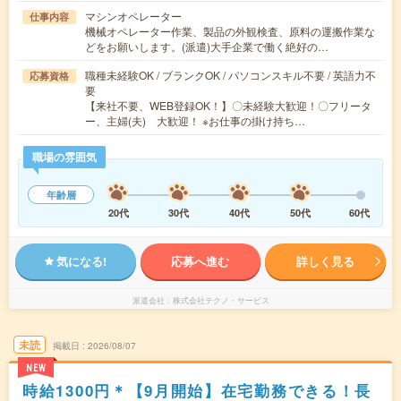
マシンオペレーター
仕事内容
機械オペレーター作業、製品の外観検査、原料の運搬作業な
どをお願いします。(派遣)大手企業で働く絶好の…
職種未経験OK / ブランクOK / パソコンスキル不要 / 英語力不
応募資格
要
【来社不要、WEB登録OK！】〇未経験大歓迎！〇フリータ
ー、主婦(夫) 大歓迎！ ※お仕事の掛け持ち…
職場の雰囲気
年齢層
20代
30代
40代
50代
60代
気になる!
応募へ進む
詳しく見る
派遣会社
株式会社テクノ・サービス
未読
掲載日
2026/08/07
NEW
時給1300円＊【9月開始】在宅勤務できる！長