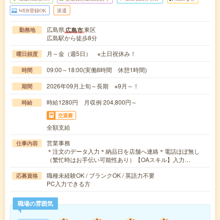
WEB登録OK
派遣
広島県
東区
広島市
勤務地
広島駅から徒歩8分
月～金（週5日） ※土日祝休み！
曜日頻度
09:00～18:00(実働8時間 休憩1時間)
時間
2026年09月上旬～長期 ※9月～！
期間
時給1280円 月収例 204,800円～
時給
交通費
全額支給
営業事務
仕事内容
＊注文のデータ入力＊納品日を店舗へ連絡＊電話ほぼ無し
（繁忙時はお手伝い可能性あり）【OAスキル】入力…
職種未経験OK / ブランクOK / 英語力不要
応募資格
PC入力できる方
職場の雰囲気