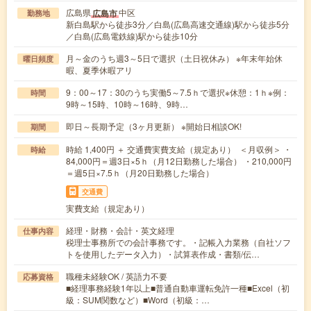
広島県
中区
広島市
勤務地
新白島駅から徒歩3分／白島(広島高速交通線)駅から徒歩5分
／白島(広島電鉄線)駅から徒歩10分
月～金のうち週3～5日で選択（土日祝休み） ※年末年始休
曜日頻度
暇、夏季休暇アリ
9：00～17：30のうち実働5～7.5ｈで選択※休憩：1ｈ※例：
時間
9時～15時、10時～16時、9時…
即日～長期予定（3ヶ月更新） ※開始日相談OK!
期間
時給 1,400円 ＋ 交通費実費支給（規定あり） ＜月収例＞ ・
時給
84,000円＝週3日×5ｈ（月12日勤務した場合） ・210,000円
＝週5日×7.5ｈ（月20日勤務した場合）
交通費
実費支給（規定あり）
経理・財務・会計・英文経理
仕事内容
税理士事務所での会計事務です。・記帳入力業務（自社ソフ
トを使用したデータ入力）・試算表作成・書類/伝…
職種未経験OK / 英語力不要
応募資格
■経理事務経験1年以上■普通自動車運転免許一種■Excel（初
級：SUM関数など）■Word（初級：…