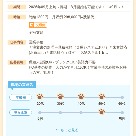
2026年09月上旬～長期 8月開始も可能です！ ※9月～！
期間
時給1300円 月収例 208,000円+残業代
時給
交通費
全額支給
営業事務
仕事内容
＊注文書の処理⇒見積依頼（専用システムあり）＊来客対応
(お茶出し)＊電話対応（取次）【OAスキル】E…
職種未経験OK / ブランクOK / 英語力不要
応募資格
PC基本の操作・入力ができればOK！営業事務の経験をお持
ちの方、歓迎！
職場の雰囲気
年齢層
20代
30代
40代
50代
60代
男女比率
女性
男性
もっと見る