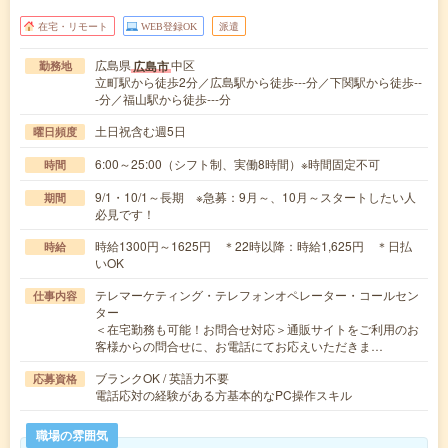
在宅・リモート
WEB登録OK
派遣
広島県
中区
広島市
勤務地
立町駅から徒歩2分／広島駅から徒歩---分／下関駅から徒歩--
-分／福山駅から徒歩---分
土日祝含む週5日
曜日頻度
6:00～25:00（シフト制、実働8時間）※時間固定不可
時間
9/1・10/1～長期 ※急募：9月～、10月～スタートしたい人
期間
必見です！
時給1300円～1625円 ＊22時以降：時給1,625円 ＊日払
時給
いOK
テレマーケティング・テレフォンオペレーター・コールセン
仕事内容
ター
＜在宅勤務も可能！お問合せ対応＞通販サイトをご利用のお
客様からの問合せに、お電話にてお応えいただきま…
ブランクOK / 英語力不要
応募資格
電話応対の経験がある方基本的なPC操作スキル
職場の雰囲気