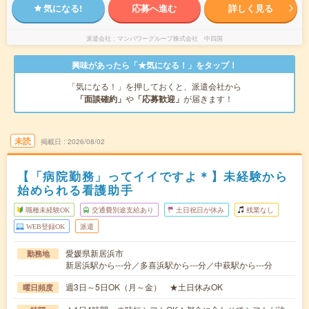
気になる!
応募へ進む
詳しく見る
派遣会社
マンパワーグループ株式会社 中四国
興味があったら「★気になる！」をタップ！
「気になる！」を押しておくと、派遣会社から
「面談確約」
や
「応募歓迎」
が届きます！
未読
掲載日
2026/08/02
【「病院勤務」ってイイですよ＊】未経験から
始められる看護助手
職種未経験OK
交通費別途支給あり
土日祝日が休み
残業なし
WEB登録OK
派遣
愛媛県新居浜市
勤務地
新居浜駅から---分／多喜浜駅から---分／中萩駅から---分
週3日～5日OK（月～金） ★土日休みOK
曜日頻度