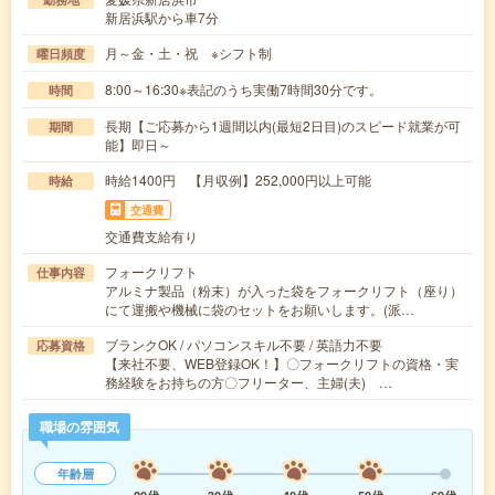
新居浜駅から車7分
月～金・土・祝 ※シフト制
曜日頻度
8:00～16:30※表記のうち実働7時間30分です。
時間
長期【ご応募から1週間以内(最短2日目)のスピード就業が可
期間
能】即日～
時給1400円 【月収例】252,000円以上可能
時給
交通費
交通費支給有り
フォークリフト
仕事内容
アルミナ製品（粉末）が入った袋をフォークリフト（座り）
にて運搬や機械に袋のセットをお願いします。(派…
ブランクOK / パソコンスキル不要 / 英語力不要
応募資格
【来社不要、WEB登録OK！】〇フォークリフトの資格・実
務経験をお持ちの方〇フリーター、主婦(夫) …
職場の雰囲気
年齢層