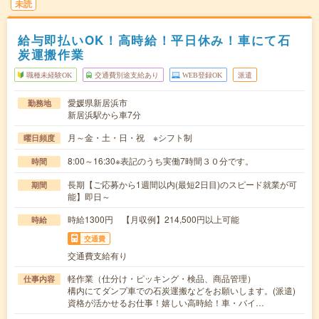
未読
給与即払いOK！高時給！平日休み！車にて石
炭運搬作業
職種未経験OK
交通費別途支給あり
WEB登録OK
派遣
愛媛県新居浜市
勤務地
新居浜駅から車7分
月～金・土・日・祝 ※シフト制
曜日頻度
8:00～16:30※表記のうち実働7時間３０分です。
時間
長期【ご応募から1週間以内(最短2日目)のスピード就業が可
期間
能】即日～
時給1300円 【月収例】214,500円以上可能
時給
交通費
交通費支給有り
軽作業（仕分け・ピッキング・検品、商品管理）
仕事内容
構内にてダンプ車での石炭運搬などをお願いします。(派遣)
資格が活かせるお仕事！嬉しい高時給！車・バイ…