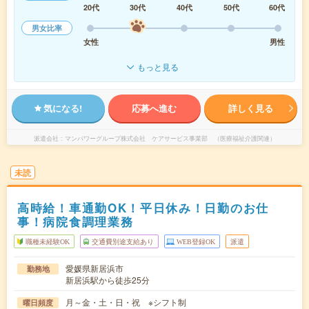
20代
30代
40代
50代
60代
男女比率
女性
男性
もっと見る
気になる!
応募へ進む
詳しく見る
派遣会社
マンパワーグループ株式会社 ケアサービス事業部 （医療福祉介護関連）
未読
高時給！車通勤OK！平日休み！日勤のお仕
事！病院食調理業務
職種未経験OK
交通費別途支給あり
WEB登録OK
派遣
愛媛県新居浜市
勤務地
新居浜駅から徒歩25分
月～金・土・日・祝 ※シフト制
曜日頻度