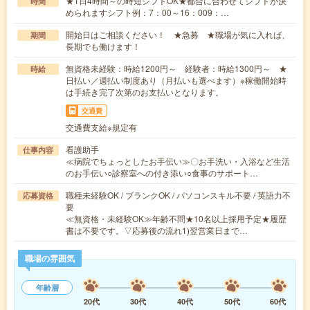
★1日4時間～の時短シフトOK★都合に合わせてシフトが決
時間
められますシフト例：7：00～16：009：…
開始日はご相談ください！ ★急募 ★職場が気に入れば、
期間
長期でも働けます！
無資格未経験：時給1200円～ 経験者：時給1300円～ ★
時給
日払い／週払い制度あり（月払いも選べます）※稼働開始時
は手続き完了次第のお支払いとなります。
交通費
交通費支給※規定有
看護助手
仕事内容
≪病院でちょっとしたお手伝い≫〇お手洗い・入浴など生活
のお手伝い○診察室への付き添い○食事のサポート…
職種未経験OK / ブランクOK / パソコンスキル不要 / 英語力不
応募資格
要
≪無資格・未経験OK≫年齢不問★10名以上採用予定★履歴
書は不要です。▽応募後の流れ1)翌営業日まで…
職場の雰囲気
年齢層
20代
30代
40代
50代
60代