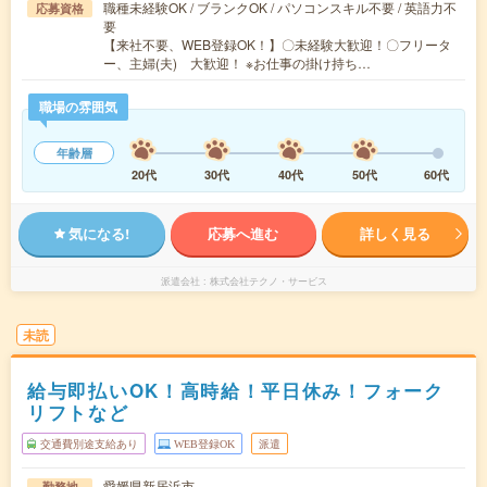
職種未経験OK / ブランクOK / パソコンスキル不要 / 英語力不
応募資格
要
【来社不要、WEB登録OK！】〇未経験大歓迎！〇フリータ
ー、主婦(夫) 大歓迎！ ※お仕事の掛け持ち…
職場の雰囲気
年齢層
20代
30代
40代
50代
60代
気になる!
応募へ進む
詳しく見る
派遣会社
株式会社テクノ・サービス
未読
給与即払いOK！高時給！平日休み！フォーク
リフトなど
交通費別途支給あり
WEB登録OK
派遣
愛媛県新居浜市
勤務地