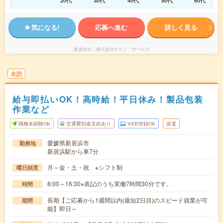
20代
30代
40代
50代
60代
気になる!
応募へ進む
詳しく見る
派遣会社
株式会社テクノ・サービス
未読
給与即払いOK！高時給！平日休み！製品包装
作業など
職種未経験OK
交通費別途支給あり
WEB登録OK
派遣
愛媛県新居浜市
勤務地
新居浜駅から車7分
月～金・土・祝 ※シフト制
曜日頻度
8:00～16:30※表記のうち実働7時間30分です。
時間
長期【ご応募から1週間以内(最短2日目)のスピード就業が可
期間
能】即日～