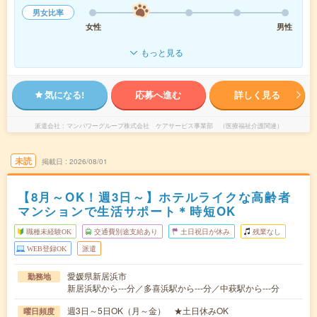
男女比率
女性
男性
もっと見る
気になる!
応募へ進む
詳しく見る
派遣会社
マンパワーグループ株式会社 ケアサービス事業部 （医療福祉介護関連）
未読
掲載日
2026/08/01
【8月～OK！週3日～】ホテルライクな高齢者
マンションで生活サポート＊時短OK
職種未経験OK
交通費別途支給あり
土日祝日が休み
残業なし
WEB登録OK
派遣
愛媛県新居浜市
勤務地
新居浜駅から---分／多喜浜駅から---分／中萩駅から---分
週3日～5日OK（月～金） ★土日休みOK
曜日頻度