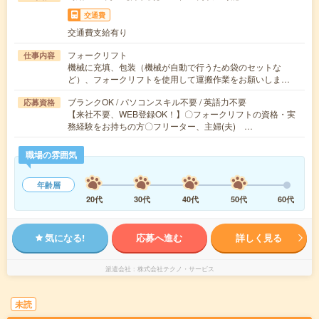
交通費
交通費支給有り
フォークリフト
仕事内容
機械に充填、包装（機械が自動で行うため袋のセットな
ど）、フォークリフトを使用して運搬作業をお願いしま…
ブランクOK / パソコンスキル不要 / 英語力不要
応募資格
【来社不要、WEB登録OK！】〇フォークリフトの資格・実
務経験をお持ちの方〇フリーター、主婦(夫) …
職場の雰囲気
年齢層
20代
30代
40代
50代
60代
気になる!
応募へ進む
詳しく見る
派遣会社
株式会社テクノ・サービス
未読