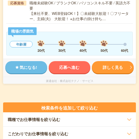
職種未経験OK / ブランクOK / パソコンスキル不要 / 英語力不
応募資格
要
【来社不要、WEB登録OK！】〇未経験大歓迎！〇フリータ
ー、主婦(夫) 大歓迎！ ※お仕事の掛け持ち…
職場の雰囲気
年齢層
20代
30代
40代
50代
60代
気になる!
応募へ進む
詳しく見る
派遣会社
株式会社テクノ・サービス
検索条件を追加して絞り込む
職種
でお仕事情報を絞り込む
こだわり
でお仕事情報を絞り込む