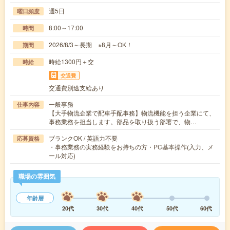
週5日
曜日頻度
8:00～17:00
時間
2026/8/3～長期 ※8月～OK！
期間
時給1300円＋交
時給
交通費
交通費別途支給あり
一般事務
仕事内容
【大手物流企業で配車手配事務】物流機能を担う企業にて、
事務業務を担当します。部品を取り扱う部署で、物…
ブランクOK / 英語力不要
応募資格
・事務業務の実務経験をお持ちの方・PC基本操作(入力、メ
ール対応)
職場の雰囲気
年齢層
20代
30代
40代
50代
60代