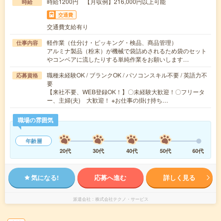
時給1200円 【月収例】216,000円以上可能
時給
交通費
交通費支給有り
軽作業（仕分け・ピッキング・検品、商品管理）
仕事内容
アルミナ製品（粉末）が機械で袋詰めされるため袋のセット
やコンベアに流したりする単純作業をお願いします…
職種未経験OK / ブランクOK / パソコンスキル不要 / 英語力不
応募資格
要
【来社不要、WEB登録OK！】〇未経験大歓迎！〇フリータ
ー、主婦(夫) 大歓迎！ ※お仕事の掛け持ち…
職場の雰囲気
年齢層
20代
30代
40代
50代
60代
気になる!
応募へ進む
詳しく見る
派遣会社
株式会社テクノ・サービス