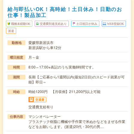
給与即払いOK！高時給！土日休み！日勤のお
仕事！製品加工
職種未経験OK
交通費別途支給あり
土日祝日が休み
WEB登録OK
派遣
愛媛県新居浜市
勤務地
新居浜駅から車12分
月～金
曜日頻度
8:00～17:00※表記のうち実働8時間です。
時間
長期【ご応募から1週間以内(最短2日目)のスピード就業が可
期間
能】即日～
時給1200円 【月収例】211,200円以上可能
時給
交通費
交通費支給有り
マシンオペレーター
仕事内容
プラスチック樹脂に機械や手作業で米ぬかなどをまぜる作業
などをお願いします。(派遣)20代・30代の男…