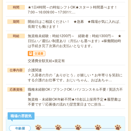
★1日4時間～の時短シフトOK★スタート時間選べます！
時間
7:00～16:009:00～17:0011:…
開始日はご相談ください！ ★急募 ★職場が気に入れば、
期間
長期でも働けます！
無資格未経験：時給1200円～ 経験者：時給1300円～ ★
時給
日払い／週払い制度あり（月払いも選べます）※稼働開始時
は手続き完了次第のお支払いとなります。
交通費
交通費全額支給※規定有
介護関連
仕事内容
＊入居者の方の「ありがとう」が嬉しい＊お年寄りを笑顔に
する介護のお仕事です。おじいちゃん、おばあちゃ…
職種未経験OK / ブランクOK / パソコンスキル不要 / 英語力不
応募資格
要
無資格・未経験OK年齢不問★10名以上採用予定★履歴書は
不要です▽応募後の流れ1)翌営業日までに担当…
職場の雰囲気
年齢層