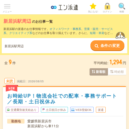
メニュー
気になる!
ログイン
検索
新居浜駅周辺
のお仕事一覧
新居浜駅の派遣のお仕事情報です。
オフィスワーク・事務系
、
営業・販売・サービス
系
、
クリエイティブ系
などのお仕事を取り揃えています。さらに、
短期
・
単発
などの
期間や、
職種未経験OK
などのこだわり条件で絞り込んでいただけます。
条件の変更
また、
伊予西条駅
・
多喜浜駅
・
伊予土居駅
・
関川駅
・
中萩駅
など近隣駅のお仕事もご
新居浜駅周辺
確認いただけます。
9
1,294
全
件
平均時給:
円
時給順
新着順
未読
掲載日
2026/08/05
NEW
お時給UP！物流会社での配車・事務サポート
／長期・土日祝休み
交通費別途支給あり
土日祝日が休み
WEB登録OK
派遣
愛媛県新居浜市
勤務地
新居浜駅から車11分