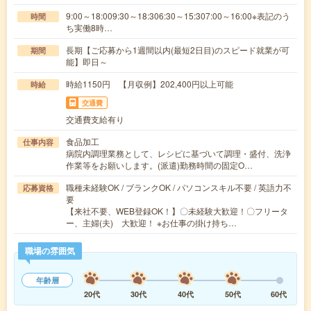
9:00～18:009:30～18:306:30～15:307:00～16:00※表記のう
時間
ち実働8時…
長期【ご応募から1週間以内(最短2日目)のスピード就業が可
期間
能】即日～
時給1150円 【月収例】202,400円以上可能
時給
交通費
交通費支給有り
食品加工
仕事内容
病院内調理業務として、レシピに基づいて調理・盛付、洗浄
作業等をお願いします。(派遣)勤務時間の固定O…
職種未経験OK / ブランクOK / パソコンスキル不要 / 英語力不
応募資格
要
【来社不要、WEB登録OK！】〇未経験大歓迎！〇フリータ
ー、主婦(夫) 大歓迎！ ※お仕事の掛け持ち…
職場の雰囲気
年齢層
20代
30代
40代
50代
60代