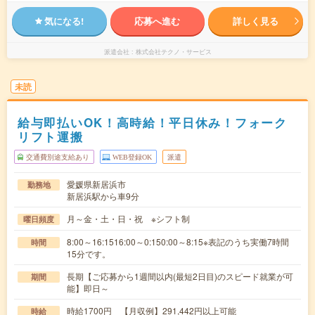
気になる!
応募へ進む
詳しく見る
派遣会社
株式会社テクノ・サービス
未読
給与即払いOK！高時給！平日休み！フォーク
リフト運搬
交通費別途支給あり
WEB登録OK
派遣
愛媛県新居浜市
勤務地
新居浜駅から車9分
月～金・土・日・祝 ※シフト制
曜日頻度
8:00～16:1516:00～0:150:00～8:15※表記のうち実働7時間
時間
15分です。
長期【ご応募から1週間以内(最短2日目)のスピード就業が可
期間
能】即日～
時給1700円 【月収例】291,442円以上可能
時給