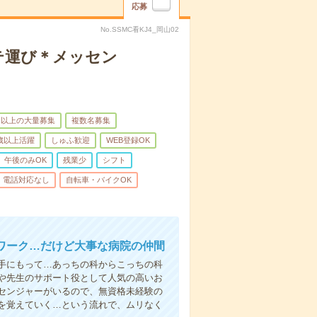
応募
No.SSMC看KJ4_岡山02
テ運び＊メッセン
名以上の大量募集
複数名募集
0歳以上活躍
しゅふ歓迎
WEB登録OK
午後のみOK
残業少
シフト
電話対応なし
自転車・バイクOK
ワーク…だけど大事な病院の仲間
手にもって…あっちの科からこっちの科
や先生のサポート役として人気の高いお
センジャーがいるので、無資格未経験の
を覚えていく…という流れで、ムリなく