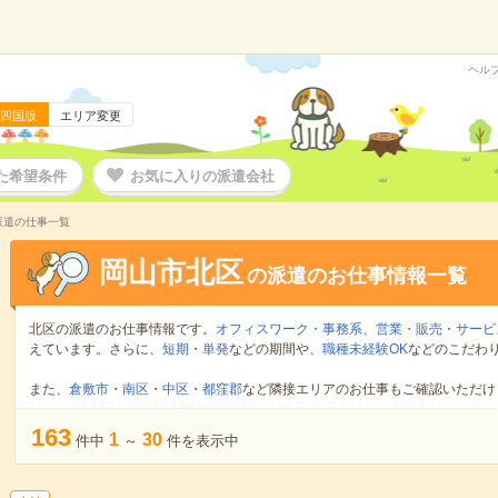
ヘル
四国版
エリア変更
た希望条件
お気に入りの派遣会社
派遣の仕事一覧
岡山市北区
の派遣のお仕事情報一覧
北区の派遣のお仕事情報です。
オフィスワーク・事務系
、
営業・販売・サービ
えています。さらに、
短期
・
単発
などの期間や、
職種未経験OK
などのこだわ
また、
倉敷市
・
南区
・
中区
・
都窪郡
など隣接エリアのお仕事もご確認いただけ
163
1
30
件中
～
件を表示中