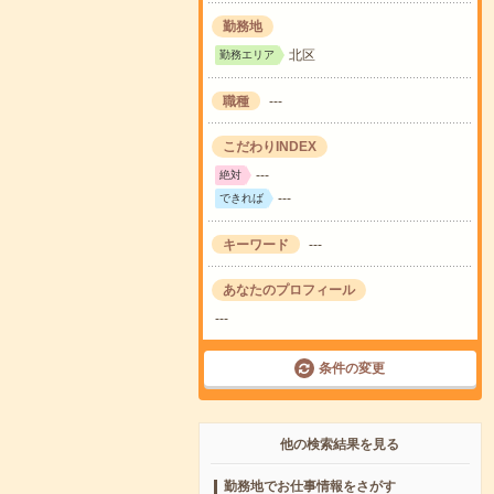
勤務地
北区
勤務エリア
職種
---
こだわりINDEX
---
絶対
---
できれば
キーワード
---
あなたのプロフィール
---
条件の変更
他の検索結果を見る
勤務地でお仕事情報をさがす