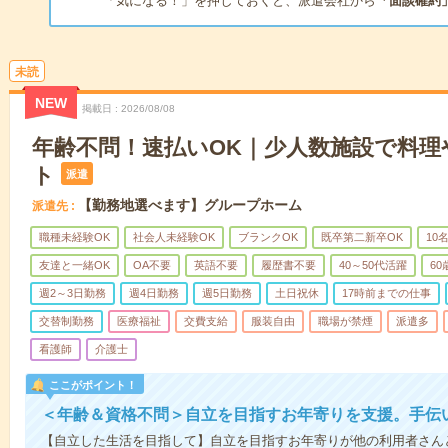
「気になる！」を押しておくと、派遣会社から
「面談確約
未読
NEW
掲載日
2026/08/08
年齢不問！速払いOK｜少人数施設で料理
ト
派遣
【勤務地選べます】グループホーム
派遣先
職種未経験OK
社会人未経験OK
ブランクOK
既卒第二新卒OK
10
友達と一緒OK
OA不要
英語不要
履歴書不要
40～50代活躍
6
週2～3日勤務
週4日勤務
週5日勤務
土日祝休
17時前までの仕事
交替制勤務
医療福祉
交費支給
服装自由
職場が禁煙
派遣多
看護師
介護士
ここがポイント！
＜年齢＆資格不問＞自立を目指すお年寄りを支援。手伝
【自立した生活を目指して】自立を目指すお年寄りが他の利用者さん