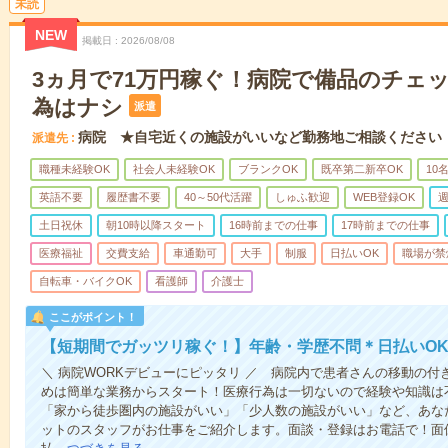
未読
NEW
掲載日
2026/08/08
3ヵ月で71万円稼ぐ！病院で備品のチェ
為はナシ
派遣
病院 ★自宅近くの施設がいいなど勤務地ご相談ください
派遣先
職種未経験OK
社会人未経験OK
ブランクOK
既卒第二新卒OK
10
英語不要
履歴書不要
40～50代活躍
しゅふ歓迎
WEB登録OK
週
土日祝休
朝10時以降スタート
16時前までの仕事
17時前までの仕事
医療福祉
交費支給
車通勤可
大手
制服
日払いOK
職場が禁
自転車・バイクOK
看護師
介護士
ここがポイント！
【短期間でガッツリ稼ぐ！】年齢・学歴不問＊日払いOK
＼ 病院WORKデビューにピッタリ ／ 病院内で患者さんの移動の
めは簡単な業務からスタート！医療行為は一切ないので経験や知識は
「家から徒歩圏内の施設がいい」「少人数の施設がいい」など、あな
ットのスタッフがお仕事をご紹介します。面談・登録はお電話で！面