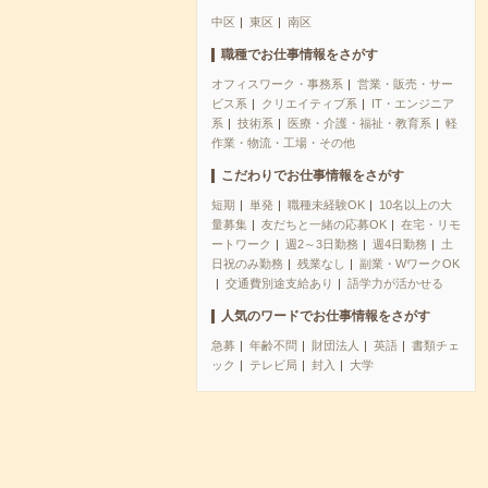
中区
東区
南区
職種でお仕事情報をさがす
オフィスワーク・事務系
営業・販売・サー
ビス系
クリエイティブ系
IT・エンジニア
系
技術系
医療・介護・福祉・教育系
軽
作業・物流・工場・その他
こだわりでお仕事情報をさがす
短期
単発
職種未経験OK
10名以上の大
量募集
友だちと一緒の応募OK
在宅・リモ
ートワーク
週2～3日勤務
週4日勤務
土
日祝のみ勤務
残業なし
副業・WワークOK
交通費別途支給あり
語学力が活かせる
人気のワードでお仕事情報をさがす
急募
年齢不問
財団法人
英語
書類チェ
ック
テレビ局
封入
大学