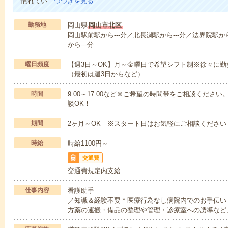
慣れてい…
つづきを見る
勤務地
岡山県
岡山市北区
岡山駅前駅から---分／北長瀬駅から---分／法界院駅か
から---分
曜日頻度
【週3日～OK】月～金曜日で希望シフト制※徐々に
（最初は週3日からなど）
時間
9:00～17:00など※ご希望の時間帯をご相談くだ
談OK！
期間
2ヶ月～OK ※スタート日はお気軽にご相談ください
時給
時給1100円～
交通費
交通費規定内支給
仕事内容
看護助手
／知識＆経験不要＊医療行為なし病院内でのお手伝い
方薬の運搬・備品の整理や管理・診療室への誘導など