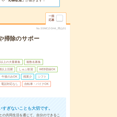
」
や
「応募歓迎」
が届きます！
一括
応募
No.SSMC介GH4_岡山01
や掃除のサポー
名以上の大量募集
複数名募集
0歳以上活躍
しゅふ歓迎
WEB登録OK
午後のみOK
残業少
シフト
電話対応なし
自転車・バイクOK
いすぎないことも大切です。
との共同生活を通じて、自分のできるこ