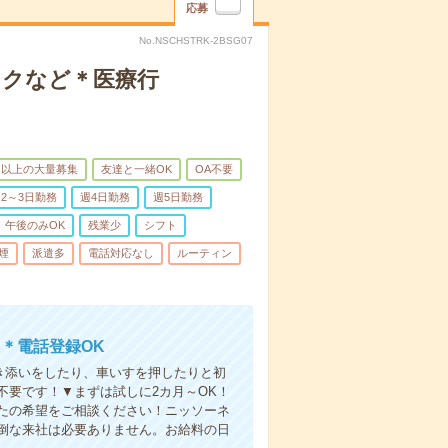
応募
No.NSCHSTRK-2BSG07
ックなど＊医療行
名以上の大量募集
友達と一緒OK
OA不要
2～3日勤務
週4日勤務
週5日勤務
午後のみOK
残業少
シフト
煙
派遣多
電話対応なし
ルーティン
＊電話登録OK
付き添いをしたり、車いすを押したりと初
不要です！▼まずは試しに2カ月～OK！
たの希望をご相談ください！ニッソーネ
倒な来社は必要ありません。お給料の日