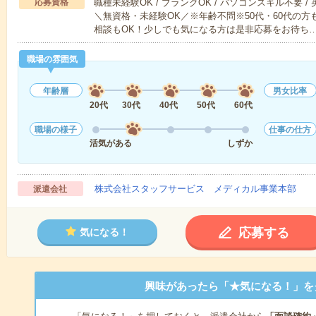
応募資格
職種未経験OK / ブランクOK / パソコンスキル不要 /
＼無資格・未経験OK／※年齢不問※50代・60代の
相談もOK！少しでも気になる方は是非応募をお待ち
職場の雰囲気
年齢層
男女比率
20代
30代
40代
50代
60代
職場の様子
仕事の仕方
活気がある
しずか
株式会社スタッフサービス メディカル事業本部
派遣会社
応募する
気になる！
興味があったら「★気になる！」を