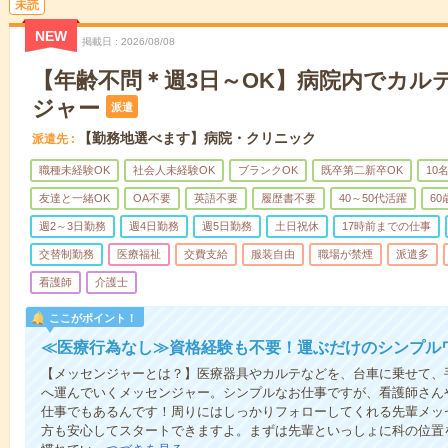
未読
NEW
掲載日
2026/08/08
【年齢不問＊週3日～OK】病院内でカル
ジャー
派遣
【勤務地選べます】病院・クリニック
派遣先
職種未経験OK
社会人未経験OK
ブランクOK
既卒第二新卒OK
10
友達と一緒OK
OA不要
英語不要
履歴書不要
40～50代活躍
6
週2～3日勤務
週4日勤務
週5日勤務
土日祝休
17時前までの仕事
交替制勤務
医療福祉
交費支給
服装自由
職場が禁煙
派遣多
看護師
介護士
ここがポイント！
≪医療行為なし≫資格経験も不要！運ぶだけのシンプル
【メッセンジャーとは？】医療器具やカルテなどを、台車に乗せて、
へ運んでいくメッセンジャー。シンプルなお仕事ですが、看護師さん
仕事でもあるんです！周りにはしっかりフォローしてくれる先輩メッ
方も安心してスタートできますよ。まずは先輩といっしょに科の位置