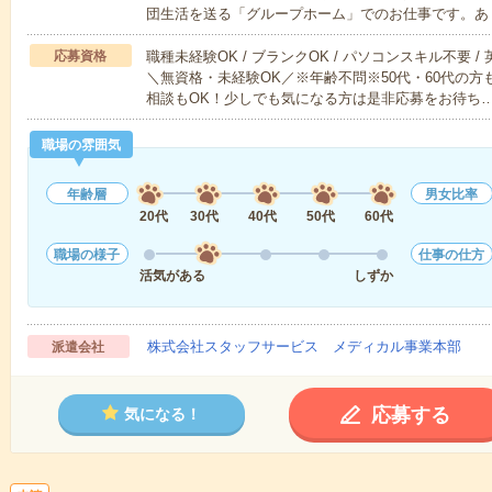
団生活を送る「グループホーム」でのお仕事です。あ
応募資格
職種未経験OK / ブランクOK / パソコンスキル不要 /
＼無資格・未経験OK／※年齢不問※50代・60代の
相談もOK！少しでも気になる方は是非応募をお待ち
職場の雰囲気
年齢層
男女比率
20代
30代
40代
50代
60代
職場の様子
仕事の仕方
活気がある
しずか
株式会社スタッフサービス メディカル事業本部
派遣会社
応募する
気になる！