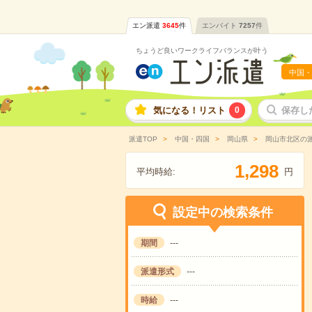
エン派遣
3645
件
エンバイト
7257
件
ちょうど良いワークライフバランスが叶う
中国・
気になる！リスト
0
保存し
派遣TOP
中国・四国
岡山県
岡山市北区の
,
1
2
9
8
平均時給:
円
設定中の検索条件
期間
---
派遣形式
---
時給
---