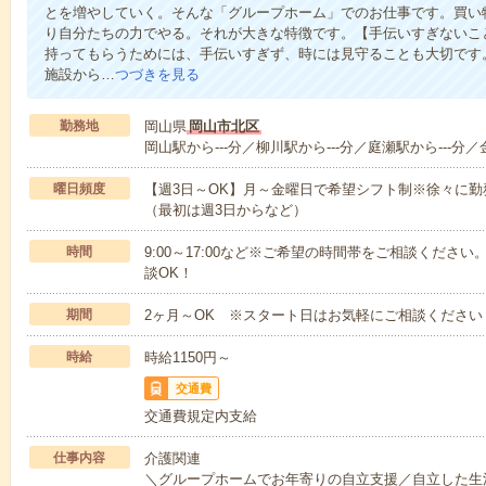
とを増やしていく。そんな「グループホーム」でのお仕事です。買い
り自分たちの力でやる。それが大きな特徴です。【手伝いすぎないこ
持ってもらうためには、手伝いすぎず、時には見守ることも大切です
施設から…
つづきを見る
勤務地
岡山県
岡山市北区
岡山駅から---分／柳川駅から---分／庭瀬駅から---分／
曜日頻度
【週3日～OK】月～金曜日で希望シフト制※徐々に
（最初は週3日からなど）
時間
9:00～17:00など※ご希望の時間帯をご相談くだ
談OK！
期間
2ヶ月～OK ※スタート日はお気軽にご相談ください
時給
時給1150円～
交通費
交通費規定内支給
仕事内容
介護関連
＼グループホームでお年寄りの自立支援／自立した生