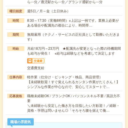
ら---分／鹿児駅から---分／グランド通駅から---分
週5日／月～金（土日休み）
曜日頻度
8:30～17:30（実働8時間）※上記は一例です。業務上必要が
時間
ある場合や配属先の都合により、時間帯…
無期雇用（テクノ・サービスの正社員として勤務いただきま
期間
す）
月給18万円～23万円 ★配属先が変更となった際の待機期間
時給
も給与が発生！ ※給与は経験などを考慮して決定します
交通費
交通費支給
軽作業（仕分け・ピッキング・検品、商品管理）
仕事内容
【未経験歓迎！すぐ覚えられるカンタン作業がたくさん！】
シンプルな作業が中心なので、安心してスタートで…
職種未経験OK / ブランクOK / パソコンスキル不要 / 英語力不
応募資格
要
＼未経験から安定した働き方を目指したい方歓迎！／経験・
資格・学歴は問いません◎「そろそろ腰を据えて働…
職場の雰囲気