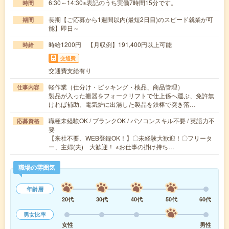
6:30～14:30※表記のうち実働7時間15分です。
時間
長期【ご応募から1週間以内(最短2日目)のスピード就業が可
期間
能】即日～
時給1200円 【月収例】191,400円以上可能
時給
交通費
交通費支給有り
軽作業（仕分け・ピッキング・検品、商品管理）
仕事内容
製品が入った搬器をフォークリフトで仕上係へ運ぶ、免許無
ければ補助、電気炉に出湯した製品を鉄棒で突き落…
職種未経験OK / ブランクOK / パソコンスキル不要 / 英語力不
応募資格
要
【来社不要、WEB登録OK！】〇未経験大歓迎！〇フリータ
ー、主婦(夫) 大歓迎！ ※お仕事の掛け持ち…
職場の雰囲気
年齢層
20代
30代
40代
50代
60代
男女比率
女性
男性