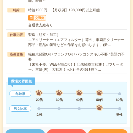
能】即日～
時給1200円 【月収例】198,000円以上可能
時給
交通費
交通費支給有り
製造（組立・加工）
仕事内容
エアクリーナー（エアフィルター）等の、車両用クリーナー
部品・用品の製造などの作業をお願いします。(派…
職種未経験OK / ブランクOK / パソコンスキル不要 / 英語力不
応募資格
要
【来社不要、WEB登録OK！】〇未経験大歓迎！〇フリータ
ー、主婦(夫) 大歓迎！ ※お仕事の掛け持ち…
職場の雰囲気
年齢層
20代
30代
40代
50代
60代
男女比率
女性
男性