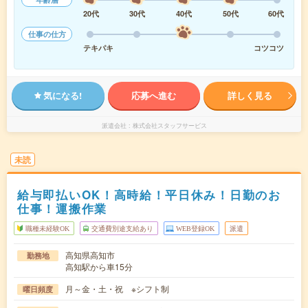
20代
30代
40代
50代
60代
仕事の仕方
テキパキ
コツコツ
気になる!
応募へ進む
詳しく見る
派遣会社
株式会社スタッフサービス
未読
給与即払いOK！高時給！平日休み！日勤のお
仕事！運搬作業
職種未経験OK
交通費別途支給あり
WEB登録OK
派遣
高知県高知市
勤務地
高知駅から車15分
月～金・土・祝 ※シフト制
曜日頻度