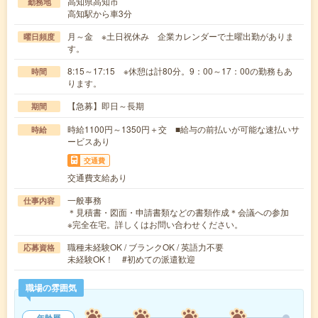
高知県高知市
勤務地
高知駅から車3分
月～金 ※土日祝休み 企業カレンダーで土曜出勤がありま
曜日頻度
す。
8:15～17:15 ※休憩は計80分。9：00～17：00の勤務もあ
時間
ります。
【急募】即日～長期
期間
時給1100円～1350円＋交 ■給与の前払いが可能な速払いサ
時給
ービスあり
交通費
交通費支給あり
一般事務
仕事内容
＊見積書・図面・申請書類などの書類作成＊会議への参加
※完全在宅。詳しくはお問い合わせください。
職種未経験OK / ブランクOK / 英語力不要
応募資格
未経験OK！ #初めての派遣歓迎
職場の雰囲気
年齢層