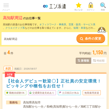
メニュー
気になる!
ログイン
検索
高知駅周辺
のお仕事一覧
高知駅の派遣のお仕事情報です。
オフィスワーク・事務系
、
営業・販売・サービス系
、
クリエイティブ系
などのお仕事を取り揃えています。さらに、
短期
・
単発
などの期
間や、
職種未経験OK
などのこだわり条件で絞り込んでいただけます。
条件の変更
また、
土佐長岡駅
・
後免駅
・
土佐大津駅
・
薊野駅
・
鹿児駅
など近隣駅のお仕事もご確
高知駅周辺
認いただけます。
4
1,150
全
件
平均時給:
円
時給順
新着順
未読
掲載日
2026/08/07
NEW
【社会人デビュー歓迎〇】正社員の安定環境！
ピッキングや梱包をお任せ！
職種未経験OK
交通費別途支給あり
土日祝日が休み
無期雇用派遣
高知県高知市
勤務地
高知駅から---分／長崎(高知県)駅から---分／旭町三丁目駅か