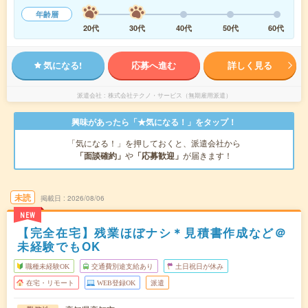
年齢層
20代
30代
40代
50代
60代
気になる!
応募へ進む
詳しく見る
派遣会社
株式会社テクノ・サービス（無期雇用派遣）
興味があったら「★気になる！」をタップ！
「気になる！」を押しておくと、派遣会社から
「面談確約」
や
「応募歓迎」
が届きます！
未読
掲載日
2026/08/06
NEW
【完全在宅】残業ほぼナシ＊見積書作成など＠
未経験でもOK
職種未経験OK
交通費別途支給あり
土日祝日が休み
在宅・リモート
WEB登録OK
派遣