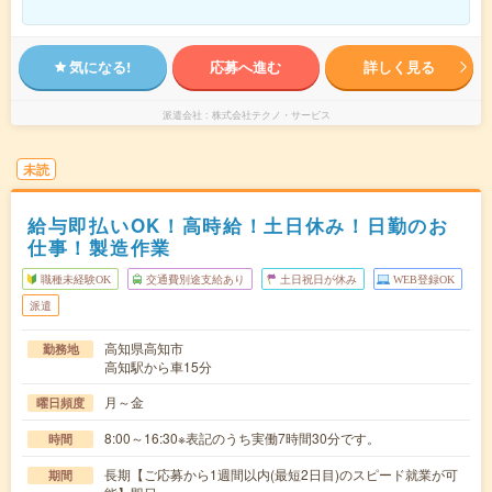
気になる!
応募へ進む
詳しく見る
派遣会社
株式会社テクノ・サービス
未読
給与即払いOK！高時給！土日休み！日勤のお
仕事！製造作業
職種未経験OK
交通費別途支給あり
土日祝日が休み
WEB登録OK
派遣
高知県高知市
勤務地
高知駅から車15分
月～金
曜日頻度
8:00～16:30※表記のうち実働7時間30分です。
時間
長期【ご応募から1週間以内(最短2日目)のスピード就業が可
期間