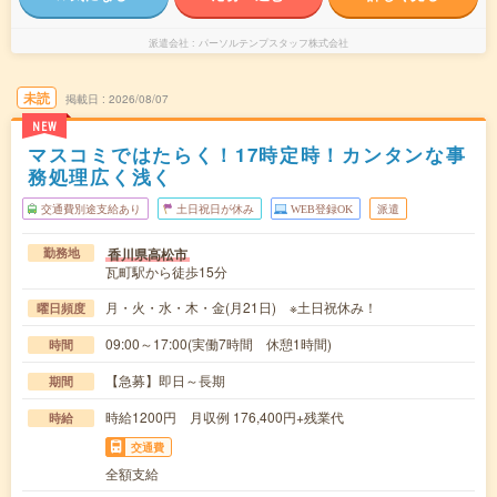
派遣会社
パーソルテンプスタッフ株式会社
未読
掲載日
2026/08/07
NEW
マスコミではたらく！17時定時！カンタンな事
務処理広く浅く
交通費別途支給あり
土日祝日が休み
WEB登録OK
派遣
香川県高松市
勤務地
瓦町駅から徒歩15分
月・火・水・木・金(月21日) ※土日祝休み！
曜日頻度
09:00～17:00(実働7時間 休憩1時間)
時間
【急募】即日～長期
期間
時給1200円 月収例 176,400円+残業代
時給
交通費
全額支給