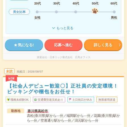
20代
30代
40代
50代
60代
男女比率
女性
男性
もっと見る
気になる!
応募へ進む
詳しく見る
派遣会社
日本リック株式会社 広島オフィス
未読
掲載日
2026/08/07
NEW
【社会人デビュー歓迎〇】正社員の安定環境！
ピッキングや梱包をお任せ！
職種未経験OK
交通費別途支給あり
土日祝日が休み
無期雇用派遣
香川県高松市
勤務地
高松(香川県)駅から---分／端岡駅から---分／花園(香川県)駅か
ら---分／空港通り駅から---分／潟元駅から---分