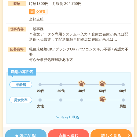
時給1300円 月収例 204,750円
時給
交通費
全額支給
一般事務
仕事内容
＊注文データを専用システムへ入力＊倉庫に在庫があれば配
送係へ伝票渡して配送依頼＊他拠点に在庫があれば…
職種未経験OK / ブランクOK / パソコンスキル不要 / 英語力不
応募資格
要
何らか事務処理経験ある方
職場の雰囲気
年齢層
20代
30代
40代
50代
60代
男女比率
女性
男性
もっと見る
気になる!
応募へ進む
詳しく見る