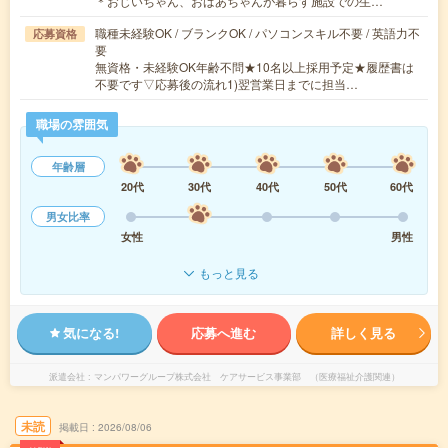
＊おじいちゃん、おばあちゃんが暮らす施設での生…
職種未経験OK / ブランクOK / パソコンスキル不要 / 英語力不
応募資格
要
無資格・未経験OK年齢不問★10名以上採用予定★履歴書は
不要です▽応募後の流れ1)翌営業日までに担当…
職場の雰囲気
年齢層
20代
30代
40代
50代
60代
男女比率
女性
男性
もっと見る
気になる!
応募へ進む
詳しく見る
派遣会社
マンパワーグループ株式会社 ケアサービス事業部 （医療福祉介護関連）
未読
掲載日
2026/08/06