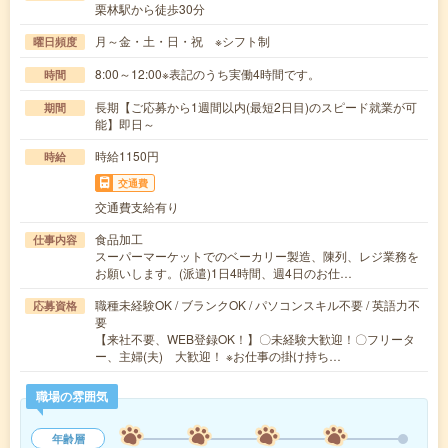
栗林駅から徒歩30分
月～金・土・日・祝 ※シフト制
曜日頻度
8:00～12:00※表記のうち実働4時間です。
時間
長期【ご応募から1週間以内(最短2日目)のスピード就業が可
期間
能】即日～
時給1150円
時給
交通費
交通費支給有り
食品加工
仕事内容
スーパーマーケットでのベーカリー製造、陳列、レジ業務を
お願いします。(派遣)1日4時間、週4日のお仕…
職種未経験OK / ブランクOK / パソコンスキル不要 / 英語力不
応募資格
要
【来社不要、WEB登録OK！】〇未経験大歓迎！〇フリータ
ー、主婦(夫) 大歓迎！ ※お仕事の掛け持ち…
職場の雰囲気
年齢層