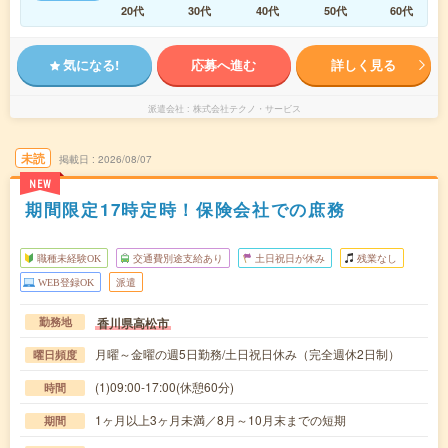
20代
30代
40代
50代
60代
気になる!
応募へ進む
詳しく見る
派遣会社
株式会社テクノ・サービス
未読
掲載日
2026/08/07
NEW
期間限定17時定時！保険会社での庶務
職種未経験OK
交通費別途支給あり
土日祝日が休み
残業なし
WEB登録OK
派遣
香川県高松市
勤務地
月曜～金曜の週5日勤務/土日祝日休み（完全週休2日制）
曜日頻度
(1)09:00-17:00(休憩60分)
時間
1ヶ月以上3ヶ月未満／8月～10月末までの短期
期間