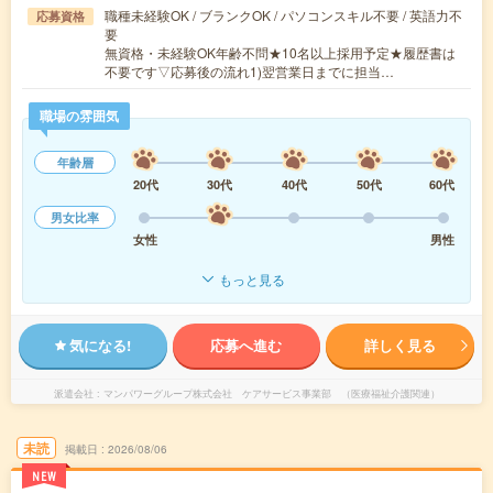
職種未経験OK / ブランクOK / パソコンスキル不要 / 英語力不
応募資格
要
無資格・未経験OK年齢不問★10名以上採用予定★履歴書は
不要です▽応募後の流れ1)翌営業日までに担当…
職場の雰囲気
年齢層
20代
30代
40代
50代
60代
男女比率
女性
男性
もっと見る
気になる!
応募へ進む
詳しく見る
派遣会社
マンパワーグループ株式会社 ケアサービス事業部 （医療福祉介護関連）
未読
掲載日
2026/08/06
NEW