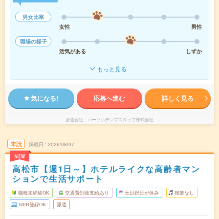
男女比率
女性
男性
職場の様子
活気がある
しずか
もっと見る
気になる!
応募へ進む
詳しく見る
派遣会社
パーソルテンプスタッフ株式会社
未読
掲載日
2026/08/07
NEW
高松市【週1日～】ホテルライクな高齢者マン
ションで生活サポート
職種未経験OK
交通費別途支給あり
土日祝日が休み
残業なし
WEB登録OK
派遣