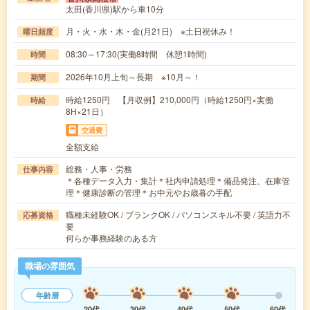
太田(香川県)駅から車10分
月・火・水・木・金(月21日) ※土日祝休み！
曜日頻度
08:30～17:30(実働8時間 休憩1時間)
時間
2026年10月上旬～長期 ※10月～！
期間
時給1250円 【月収例】210,000円（時給1250円×実働
時給
8H×21日）
交通費
全額支給
総務・人事・労務
仕事内容
＊各種データ入力・集計＊社内申請処理＊備品発注、在庫管
理＊健康診断の管理＊お中元やお歳暮の手配
職種未経験OK / ブランクOK / パソコンスキル不要 / 英語力不
応募資格
要
何らか事務経験のある方
職場の雰囲気
年齢層
20代
30代
40代
50代
60代