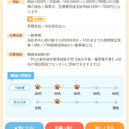
時給1320円／月収例：194,040円＝1,320円×7時間×21日勤
時給
務の場合＋残業代、交通費別途支給/時給1200～1320円とな
ります。
交通費
実費支給／当社規定あり。
一般事務
仕事内容
高松市中心部の駅チカ2026年8月～10月末までの期間限定業
務！9時～17時勤務高時給の一般事務土日…
職種未経験OK
応募資格
・PCの基本操作業界経験不問【来社不要・履歴書不要】※30
分の電話面談でカンタンに登録できますまずは…
職場の雰囲気
年齢層
20代
30代
40代
50代
60代
男女比率
女性
男性
気になる!
応募へ進む
詳しく見る