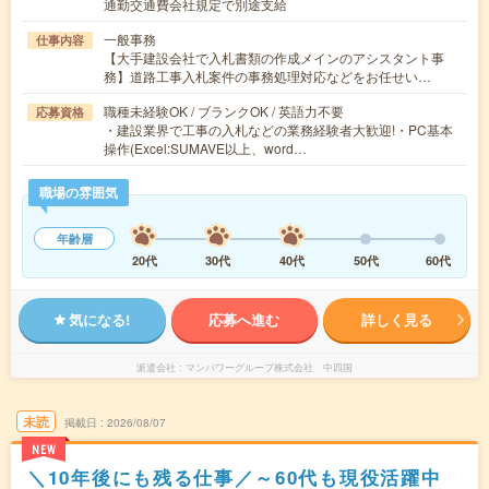
通勤交通費会社規定で別途支給
一般事務
仕事内容
【大手建設会社で入札書類の作成メインのアシスタント事
務】道路工事入札案件の事務処理対応などをお任せい…
職種未経験OK / ブランクOK / 英語力不要
応募資格
・建設業界で工事の入札などの業務経験者大歓迎!・PC基本
操作(Excel:SUMAVE以上、word…
職場の雰囲気
年齢層
20代
30代
40代
50代
60代
気になる!
応募へ進む
詳しく見る
派遣会社
マンパワーグループ株式会社 中四国
未読
掲載日
2026/08/07
NEW
＼10年後にも残る仕事／～60代も現役活躍中