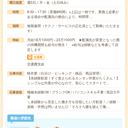
週5日／月～金（土日休み）
曜日頻度
8:30～17:30（実働8時間）※上記は一例です。業務上必要が
時間
ある場合や配属先の都合により、時間帯…
無期雇用（テクノ・サービスの正社員として勤務いただきま
期間
す）
月給18万1000円～23万1000円 ★配属先が変更となった際
時給
の待機期間も給与が発生！ ※給与は経験などを考慮して決
定します
交通費
交通費支給
軽作業（仕分け・ピッキング・検品、商品管理）
仕事内容
【未経験歓迎！すぐ覚えられるカンタン作業がたくさん！】
シンプルな作業が中心なので、安心してスタートで…
職種未経験OK / ブランクOK / パソコンスキル不要 / 英語力不
応募資格
要
＼未経験から安定した働き方を目指したい方歓迎！／経験・
資格・学歴は問いません◎「そろそろ腰を据えて働…
職場の雰囲気