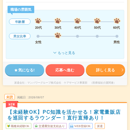
職場の雰囲気
年齢層
20代
30代
40代
50代
60代
男女比率
女性
男性
もっと見る
気になる!
応募へ進む
詳しく見る
派遣会社
マンパワーグループ株式会社 ケアサービス事業部 （医療福祉介護関連）
未読
掲載日
2026/08/07
NEW
【未経験OK】PC知識を活かせる！家電量販店
を巡回するラウンダー！直行直帰あり！
職種未経験OK
交通費別途支給あり
WEB登録OK
派遣