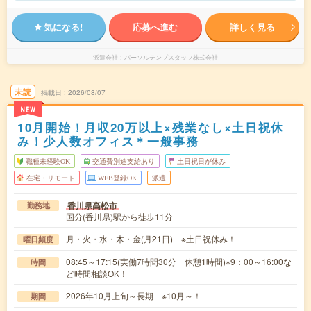
気になる!
応募へ進む
詳しく見る
派遣会社
パーソルテンプスタッフ株式会社
未読
掲載日
2026/08/07
NEW
10月開始！月収20万以上×残業なし×土日祝休
み！少人数オフィス＊一般事務
職種未経験OK
交通費別途支給あり
土日祝日が休み
在宅・リモート
WEB登録OK
派遣
香川県高松市
勤務地
国分(香川県)駅から徒歩11分
月・火・水・木・金(月21日) ※土日祝休み！
曜日頻度
08:45～17:15(実働7時間30分 休憩1時間)※9：00～16:00な
時間
ど時間相談OK！
2026年10月上旬～長期 ※10月～！
期間