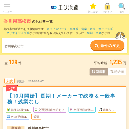
メニュー
気になる!
ログイン
検索
香川県高松市
のお仕事一覧
高松市の派遣のお仕事情報です。
オフィスワーク・事務系
、
営業・販売・サービス系
、
クリエイティブ系
などのお仕事を取り揃えています。さらに、
短期
・
単発
などの期
間や、
職種未経験OK
などのこだわり条件で絞り込んでいただけます。
条件の変更
また、
綾歌郡
・
木田郡
など隣接エリアのお仕事もご確認いただけます。
香川県高松市
129
1,235
全
件
平均時給:
円
時給順
新着順
未読
掲載日
2026/08/07
NEW
【10月開始】長期！メーカーで総務＆一般事
務！残業なし
職種未経験OK
交通費別途支給あり
土日祝日が休み
残業なし
WEB登録OK
派遣
香川県高松市
勤務地