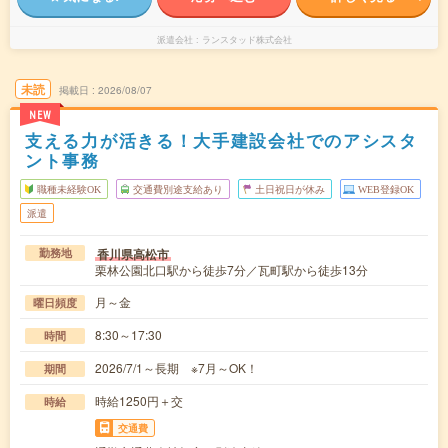
派遣会社
ランスタッド株式会社
未読
掲載日
2026/08/07
NEW
支える力が活きる！大手建設会社でのアシスタ
ント事務
職種未経験OK
交通費別途支給あり
土日祝日が休み
WEB登録OK
派遣
香川県高松市
勤務地
栗林公園北口駅から徒歩7分／瓦町駅から徒歩13分
月～金
曜日頻度
8:30～17:30
時間
2026/7/1～長期 ※7月～OK！
期間
時給1250円＋交
時給
交通費