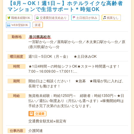
【8月～OK！週1日～】ホテルライクな高齢者
マンションで生活サポート＊時短OK
職種未経験OK
交通費別途支給あり
土日祝日が休み
残業なし
WEB登録OK
派遣
香川県高松市
勤務地
一宮駅から---分／屋島駅から---分／木太東口駅から---分／原
(香川県)駅から---分
週1日～5日OK（月～金） ★土日休みOK
曜日頻度
★1日4時間～の時短シフトOK★スタート時間選べます！
時間
7:00～16:009:00～17:0011:…
開始日はご相談ください！ ★急募 ★職場が気に入れば、
期間
長期でも働けます！
無資格未経験：時給1250円～ 経験者：時給1350円～★日
時給
払い／週払い制度あり（月払いも選べます）※稼働開始時は
手続き完了次第のお支払いとなります。
交通費
交通費全額支給※規定有
介護関連
仕事内容