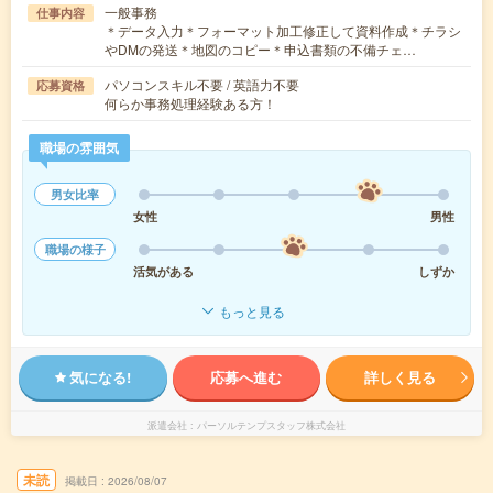
一般事務
仕事内容
＊データ入力＊フォーマット加工修正して資料作成＊チラシ
やDMの発送＊地図のコピー＊申込書類の不備チェ…
パソコンスキル不要 / 英語力不要
応募資格
何らか事務処理経験ある方！
職場の雰囲気
男女比率
女性
男性
職場の様子
活気がある
しずか
もっと見る
気になる!
応募へ進む
詳しく見る
派遣会社
パーソルテンプスタッフ株式会社
未読
掲載日
2026/08/07