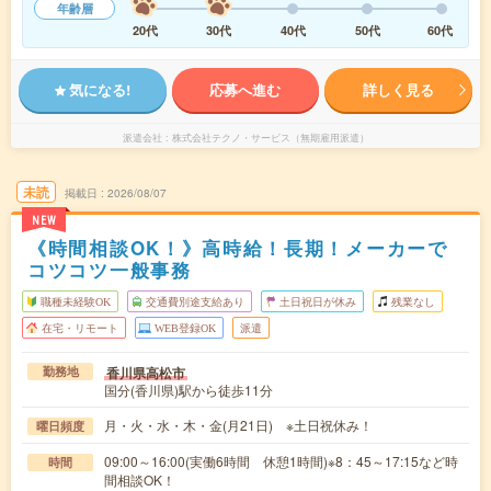
年齢層
20代
30代
40代
50代
60代
気になる!
応募へ進む
詳しく見る
派遣会社
株式会社テクノ・サービス（無期雇用派遣）
未読
掲載日
2026/08/07
NEW
《時間相談OK！》高時給！長期！メーカーで
コツコツ一般事務
職種未経験OK
交通費別途支給あり
土日祝日が休み
残業なし
在宅・リモート
WEB登録OK
派遣
香川県高松市
勤務地
国分(香川県)駅から徒歩11分
月・火・水・木・金(月21日) ※土日祝休み！
曜日頻度
09:00～16:00(実働6時間 休憩1時間)※8：45～17:15など時
時間
間相談OK！