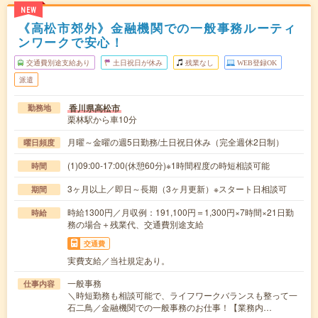
NEW
《高松市郊外》金融機関での一般事務ルーティ
ンワークで安心！
交通費別途支給あり
土日祝日が休み
残業なし
WEB登録OK
派遣
香川県高松市
勤務地
栗林駅から車10分
月曜～金曜の週5日勤務/土日祝日休み（完全週休2日制）
曜日頻度
(1)09:00-17:00(休憩60分)※1時間程度の時短相談可能
時間
3ヶ月以上／即日～長期（3ヶ月更新）※スタート日相談可
期間
時給1300円／月収例：191,100円＝1,300円×7時間×21日勤
時給
務の場合＋残業代、交通費別途支給
交通費
実費支給／当社規定あり。
一般事務
仕事内容
＼時短勤務も相談可能で、ライフワークバランスも整って一
石二鳥／金融機関での一般事務のお仕事！【業務内…