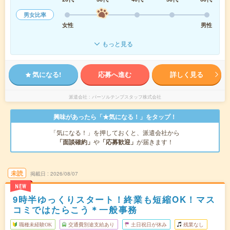
男女比率
女性
男性
もっと見る
気になる!
応募へ進む
詳しく見る
派遣会社
パーソルテンプスタッフ株式会社
興味があったら「★気になる！」をタップ！
「気になる！」を押しておくと、派遣会社から
「面談確約」
や
「応募歓迎」
が届きます！
未読
掲載日
2026/08/07
NEW
9時半ゆっくりスタート！終業も短縮OK！マス
コミではたらこう＊一般事務
職種未経験OK
交通費別途支給あり
土日祝日が休み
残業なし