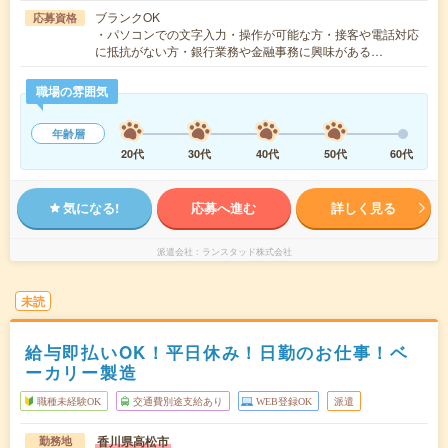
ブランクOK
応募資格
・パソコンでの文字入力・操作が可能な方・接客や電話対応
に抵抗がない方・銀行業務や金融事務に興味がある…
職場の雰囲気
年齢層
20代
30代
40代
50代
60代
気になる!
応募へ進む
詳しく見る
派遣会社
ランスタッド株式会社
未読
給与即払いOK！平日休み！日勤のお仕事！ベ
ーカリー製造
職種未経験OK
交通費別途支給あり
WEB登録OK
派遣
香川県高松市
勤務地