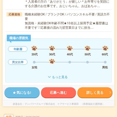
＊入居者の方の「ありがとう」が嬉しい＊お年寄りを笑顔に
する介護のお仕事です。おじいちゃん、おばあちゃ…
職種未経験OK / ブランクOK / パソコンスキル不要 / 英語力不
応募資格
要
無資格・未経験OK年齢不問★10名以上採用予定★履歴書は
不要です▽応募後の流れ1)翌営業日までに担当…
職場の雰囲気
年齢層
20代
30代
40代
50代
60代
男女比率
女性
男性
もっと見る
気になる!
応募へ進む
詳しく見る
派遣会社
マンパワーグループ株式会社 ケアサービス事業部 （医療福祉介護関連）
未読