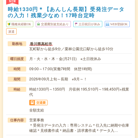
NEW
時給1330円＊【あんしん長期】受発注データ
の入力！残業少なめ！17時台定時
職種未経験OK
交通費別途支給あり
土日祝日が休み
WEB登録OK
派遣
香川県高松市
勤務地
瓦町駅から徒歩9分／栗林公園北口駅から徒歩10分
月・火・水・木・金(月21日) ※土日祝休み
曜日頻度
09:00～17:00(実働7時間 休憩1時間)
時間
2026年09月上旬～長期 ※9月～！
期間
時給1330円～1350円 月収例 195,510円～198,450円+残業
時給
代
交通費
全額支給
営業事務
仕事内容
＊受発注データの入力：専用システム＊仕入先に納期や在庫
確認＊見積書作成＊納品書・請求書作成＊データ入…