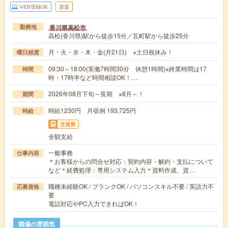
WEB登録OK
派遣
香川県高松市
勤務地
高松(香川県)駅から徒歩15分／瓦町駅から徒歩25分
月・火・水・木・金(月21日) ※土日祝休み！
曜日頻度
09:30～18:00(実働7時間30分 休憩1時間)※終業時間は17
時間
時・17時半など時間相談OK！…
2026年08月下旬～長期 ※8月～！
期間
時給1230円 月収例 193,725円
時給
交通費
全額支給
一般事務
仕事内容
＊お客様からの問合せ対応：契約内容・解約・支払について
など＊経費処理：専用システム入力＊資料作成、資…
職種未経験OK / ブランクOK / パソコンスキル不要 / 英語力不
応募資格
要
電話対応やPC入力できればOK！
職場の雰囲気