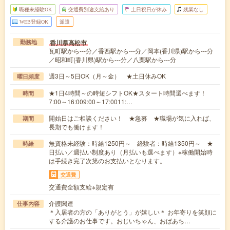
職種未経験OK
交通費別途支給あり
土日祝日が休み
残業なし
WEB登録OK
派遣
香川県高松市
勤務地
瓦町駅から---分／香西駅から---分／岡本(香川県)駅から---分
／昭和町(香川県)駅から---分／八栗駅から---分
週3日～5日OK（月～金） ★土日休みOK
曜日頻度
★1日4時間～の時短シフトOK★スタート時間選べます！
時間
7:00～16:009:00～17:0011:…
開始日はご相談ください！ ★急募 ★職場が気に入れば、
期間
長期でも働けます！
無資格未経験：時給1250円～ 経験者：時給1350円～ ★
時給
日払い／週払い制度あり（月払いも選べます）※稼働開始時
は手続き完了次第のお支払いとなります。
交通費
交通費全額支給※規定有
介護関連
仕事内容
＊入居者の方の「ありがとう」が嬉しい＊ お年寄りを笑顔に
する介護のお仕事です。おじいちゃん、おばあち…