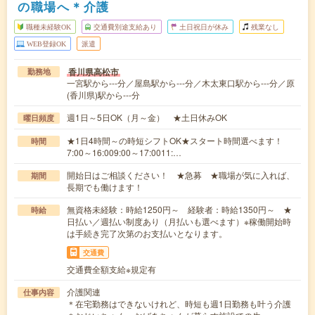
の職場へ＊介護
職種未経験OK
交通費別途支給あり
土日祝日が休み
残業なし
WEB登録OK
派遣
香川県高松市
勤務地
一宮駅から---分／屋島駅から---分／木太東口駅から---分／原
(香川県)駅から---分
週1日～5日OK（月～金） ★土日休みOK
曜日頻度
★1日4時間～の時短シフトOK★スタート時間選べます！
時間
7:00～16:009:00～17:0011:…
開始日はご相談ください！ ★急募 ★職場が気に入れば、
期間
長期でも働けます！
無資格未経験：時給1250円～ 経験者：時給1350円～ ★
時給
日払い／週払い制度あり（月払いも選べます）※稼働開始時
は手続き完了次第のお支払いとなります。
交通費
交通費全額支給※規定有
介護関連
仕事内容
＊在宅勤務はできないけれど、時短も週1日勤務も叶う介護