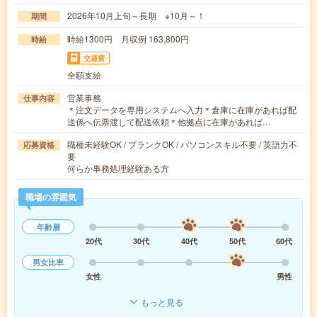
2026年10月上旬～長期 ※10月～！
期間
時給1300円 月収例 163,800円
時給
交通費
全額支給
営業事務
仕事内容
＊注文データを専用システムへ入力＊倉庫に在庫があれば配
送係へ伝票渡して配送依頼＊他拠点に在庫があれば…
職種未経験OK / ブランクOK / パソコンスキル不要 / 英語力不
応募資格
要
何らか事務処理経験ある方
職場の雰囲気
年齢層
20代
30代
40代
50代
60代
男女比率
女性
男性
もっと見る