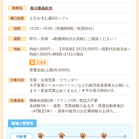
香川県高松市
勤務地
土日を含む週5日シフト
曜日頻度
10:00～19:00（実働8時間／休憩60分）
時間
即日～長期 ※勤務開始日お気軽にご相談ください！
期間
時給1,500円～ 【月収例】25万2,000円＋残業代別途支給＝
時給
時給1,500円×8時間×21日の場合
交通費
実費支給(上限35,000円)
営業・企画営業・ラウンダー
仕事内容
大手家電メーカーのパソコンなどの販売促進業務をお願いし
ます！新規営業はありません！▼平日香川県内の5…
職種未経験OK / ブランクOK / 英語力不要
応募資格
未経験OK！・接客・営業経験のある方・普通自動車免許
（AT限定OK）・接客や販売のお仕事経験をお持ち…
職場の雰囲気
年齢層