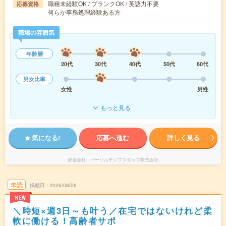
職種未経験OK / ブランクOK / 英語力不要
応募資格
何らか事務処理経験ある方
職場の雰囲気
年齢層
20代
30代
40代
50代
60代
男女比率
女性
男性
もっと見る
気になる!
応募へ進む
詳しく見る
派遣会社
パーソルテンプスタッフ株式会社
未読
掲載日
2026/08/06
NEW
＼時短×週3日～も叶う／在宅ではないけれど柔
軟に働ける！高齢者サポ