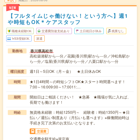
掲載日
2026/08/06
NEW
【フルタイムじゃ働けない！という方へ】週1
や時短もOK＊ケアスタッフ
職種未経験OK
交通費別途支給あり
土日祝日が休み
残業なし
WEB登録OK
派遣
香川県高松市
勤務地
高松築港駅から---分／花園(香川県)駅から---分／沖松島駅か
ら---分／塩屋(香川県)駅から---分／八栗口駅から---分
週1日～5日OK（月～金） ★土日休みOK
曜日頻度
★1日4時間～の時短シフトOK★スタート時間選べます！
時間
7:00～16:009:00～17:0011:…
開始日はご相談ください！ ★急募 ★職場が気に入れば、
期間
長期でも働けます！
無資格未経験：時給1250円～ 経験者：時給1350円～★日
時給
払い／週払い制度あり（月払いも選べます）※稼働開始時は
手続き完了次第のお支払いとなります。
交通費
交通費全額支給※規定有