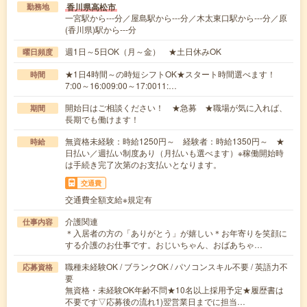
香川県高松市
勤務地
一宮駅から---分／屋島駅から---分／木太東口駅から---分／原
(香川県)駅から---分
週1日～5日OK（月～金） ★土日休みOK
曜日頻度
★1日4時間～の時短シフトOK★スタート時間選べます！
時間
7:00～16:009:00～17:0011:…
開始日はご相談ください！ ★急募 ★職場が気に入れば、
期間
長期でも働けます！
無資格未経験：時給1250円～ 経験者：時給1350円～ ★
時給
日払い／週払い制度あり（月払いも選べます）※稼働開始時
は手続き完了次第のお支払いとなります。
交通費
交通費全額支給※規定有
介護関連
仕事内容
＊入居者の方の「ありがとう」が嬉しい＊お年寄りを笑顔に
する介護のお仕事です。おじいちゃん、おばあちゃ…
職種未経験OK / ブランクOK / パソコンスキル不要 / 英語力不
応募資格
要
無資格・未経験OK年齢不問★10名以上採用予定★履歴書は
不要です▽応募後の流れ1)翌営業日までに担当…