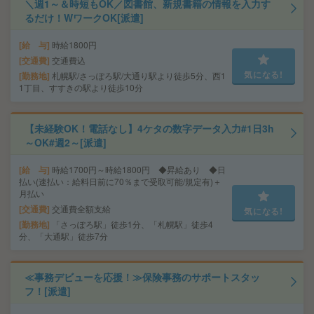
＼週1～＆時短もOK／図書館、新規書籍の情報を入力す
るだけ！WワークOK[派遣]
給 与
時給1800円
交通費
交通費込
気になる!
勤務地
札幌駅/さっぽろ駅/大通り駅より徒歩5分、西1
1丁目、すすきの駅より徒歩10分
【未経験OK！電話なし】4ケタの数字データ入力#1日3h
～OK#週2～[派遣]
給 与
時給1700円～時給1800円 ◆昇給あり ◆日
払い(速払い：給料日前に70％まで受取可能/規定有)＋
月払い
交通費
交通費全額支給
気になる!
勤務地
「さっぽろ駅」徒歩1分、「札幌駅」徒歩4
分、「大通駅」徒歩7分
≪事務デビューを応援！≫保険事務のサポートスタッ
フ！[派遣]