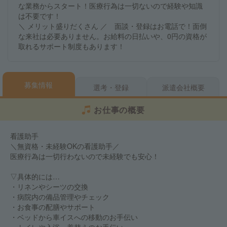
な業務からスタート！医療行為は一切ないので経験や知識
は不要です！
＼ メリット盛りだくさん ／ 面談・登録はお電話で！面倒
な来社は必要ありません。お給料の日払いや、0円の資格が
取れるサポート制度もあります！
募集情報
選考・登録
派遣会社概要
お仕事の概要
看護助手
＼無資格・未経験OKの看護助手／
医療行為は一切行わないので未経験でも安心！
▽具体的には…
・リネンやシーツの交換
・病院内の備品管理やチェック
・お食事の配膳やサポート
・ベッドから車イスへの移動のお手伝い