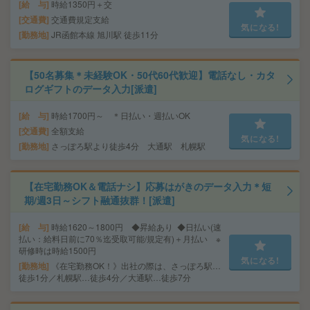
給 与
時給1350円＋交
交通費
交通費規定支給
気になる!
勤務地
JR函館本線 旭川駅 徒歩11分
【50名募集＊未経験OK・50代60代歓迎】電話なし・カタ
ログギフトのデータ入力[派遣]
給 与
時給1700円～ ＊日払い・週払いOK
交通費
全額支給
気になる!
勤務地
さっぽろ駅より徒歩4分 大通駅 札幌駅
【在宅勤務OK＆電話ナシ】応募はがきのデータ入力＊短
期/週3日～シフト融通抜群！[派遣]
給 与
時給1620～1800円 ◆昇給あり ◆日払い(速
払い：給料日前に70％迄受取可能/規定有)＋月払い ※
研修時は時給1500円
気になる!
勤務地
《在宅勤務OK！》出社の際は、さっぽろ駅…
徒歩1分／札幌駅…徒歩4分／大通駅…徒歩7分