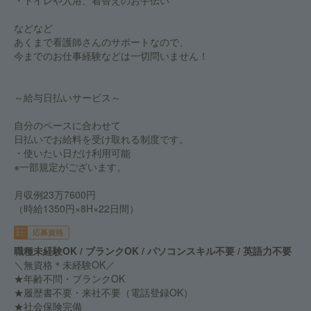
・トイレや入浴、着替えのお手伝い
などなど
あくまで看護師さんのサポートなので、
今までのお仕事経験などは一切問いません！
～給与日払いサービス～
自分のペースに合わせて
日払いでお給料を受け取れる制度です。
・使いたい日だけ利用可能
※一部規定がございます。
月収例23万7600円
（時給1350円×8H×22日間）
応募資格
職種未経験OK / ブランクOK / パソコンスキル不要 / 英語力不要
＼無資格＊未経験OK／
★年齢不問・ブランクOK
★履歴書不要・来社不要（電話登録OK）
★社会保険完備