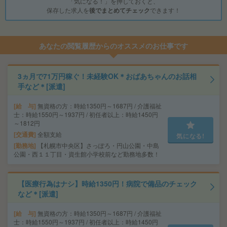
「気になる！」を押しておくと、
保存した求人を
後でまとめてチェック
できます！
あなたの閲覧履歴からのオススメのお仕事です
3ヵ月で71万円稼ぐ！未経験OK＊おばあちゃんのお話相
手など＊[派遣]
給 与
無資格の方：時給1350円～1687円 / 介護福祉
士：時給1550円～1937円 / 初任者以上：時給1450円
～1812円
交通費
全額支給
気になる!
勤務地
【札幌市中央区】さっぽろ・円山公園・中島
公園・西１１丁目・資生館小学校前など勤務地多数！
【医療行為はナシ】時給1350円！病院で備品のチェック
など＊[派遣]
給 与
無資格の方：時給1350円～1687円 / 介護福祉
士：時給1550円～1937円 / 初任者以上：時給1450円