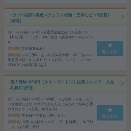
<タイパ抜群>製造スタッフ／梱包・充填など（3交替）
[派遣]
給 与
時給1370円 ※交通費全額支給（規定あり）
【月収例】29.6万円（24日勤務＋残業30h＋深夜37.5
h）
交通費
交通費支給あり
気になる!
勤務地
JR札沼線 あいの里教育大駅 ・JR「あいの
里教育大駅」から車12分 ＊自転車、バイク、マイカー
通勤OK（無料駐車場あり）
最大時給1650円【ルイ・ヴィトン】販売スタッフ 大丸
札幌店[派遣]
給 与
時給1500円～1650円 ※ご経験・スキルによ
り考慮致します スマホでかんたんに前払いで給与が受
け取れます（※上限、条件あり）
交通費
交通費全額支給（規定あり）
気になる!
勤務地
北海道札幌市中央区 JR「札幌駅」、地下鉄
「さっぽろ駅」直結