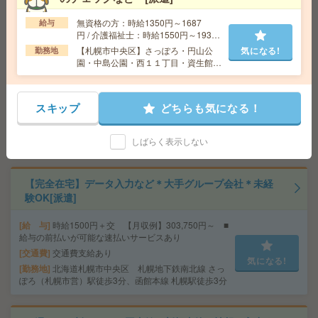
交通費
気になる!
勤務地
札幌市営南北線 さっぽろ駅 徒歩10分/札幌市
無資格の方：時給1350円～1687
給与
営東西線 西11丁目駅 徒歩11分
円 / 介護福祉士：時給1550円～1937
円 / 初任者以上：時給1450円～1812
【札幌市中央区】さっぽろ・円山公
気になる!
勤務地
円
園・中島公園・西１１丁目・資生館小
【旭川市】時給1,350円！大手グループでのオフィスワー
学校前など勤務地多数！
ク！[派遣]
スキップ
どちらも気になる！
給 与
時給1350円＋交
交通費
交通費別途規定支給
気になる!
しばらく表示しない
勤務地
JR函館本線 旭川駅 車7分
【完全在宅】データ入力など＊大手グループ会社＊未経
験OK[派遣]
給 与
時給1500円＋交 【月収例】303,750円～ ■
給与の前払いが可能な速払いサービスあり
交通費
交通費支給あり
気になる!
勤務地
北海道札幌市中央区 札幌地下鉄南北線 さっ
ぽろ（札幌市営）駅徒歩3分、函館本線 札幌駅徒歩3分