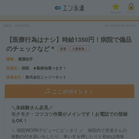
気になる!
ログイン
掲載日
2026/08/05
No.NISNHTRK-2BJH15
【医療行為はナシ】時給1350円！病院で備品
のチェックなど＊
派遣
大量募集！
職種
看護助手
派遣先
病院 ★勤務地選べます！
派遣会社
株式会社ニッソーネット
ここがポイント！
＼未経験さん必見／
モクモク・コツコツ作業がメインです！お電話での登録
もOK！
＼ 病院WORKデビューにピッタリ ／ 病院内で患者さんの
移動の付き添いをしたり、車いすを押したりと初めは簡単