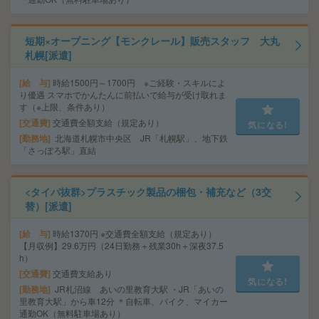
短期×オープニング【モンクレール】販売スタッフ 大丸
札幌[派遣]
給 与
時給1500円～1700円 ※ご経験・スキルによ
り優遇 スマホでかんたんに前払いで給与が受け取れま
す（※上限、条件あり）
交通費
交通費全額支給（規定あり）
気になる!
勤務地
北海道札幌市中央区 JR「札幌駅」、地下鉄
「さっぽろ駅」直結
<タイパ抜群>プラスチック製品の梱包・補充など（3交
替）[派遣]
給 与
時給1370円 ※交通費全額支給（規定あり）
【月収例】29.6万円（24日勤務＋残業30h＋深夜37.5
h）
交通費
交通費支給あり
気になる!
勤務地
JR札沼線 あいの里教育大駅 ・JR「あいの
里教育大駅」から車12分 ＊自転車、バイク、マイカー
通勤OK（無料駐車場あり）