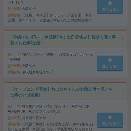
～1812円
交通費
全額支給
気になる!
勤務地
【札幌市中央区】さっぽろ・円山公園・中島
公園・西１１丁目・資生館小学校前など勤務地多数！
【時給1450円～！車通勤OK！土日祝休み】長期で働く事
務のお仕事[派遣]
給 与
時給1450円～1500円 月収例 232,000円～2
40,000円
交通費
全額支給
気になる!
勤務地
環状通東駅徒歩22分
【オープニング募集】おばあちゃんのお散歩付き添いも
仕事の1つ[派遣]
給 与
無資格未経験：時給1300円～ ■週払いOK
■扶養内OK ■日収1万400円以上
交通費
交通費全額支給
気になる!
勤務地
【札幌市東区】元町(北海道)駅・栄町(北海道)
駅・新道東駅・東区役所前駅・環状通東駅など勤務地