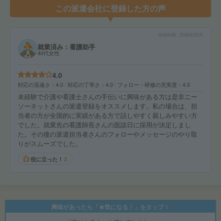
この派遣会社に登録した方の声
投稿時期
2026年03月
就業済み：看護助手
40代女性
4.0
対応の迅速さ
4.0
対応の丁寧さ
4.0
フォロー・研修の充実度
4.0
未経験で介護や看護士さんの手伝いに興味がある方は是非ニー
ソーネットさんの派遣登録をオススメします。私の場合は、担
当者の方が全国的に実績がある方で話しやすく親しみやすい方
でした。就業先の看護師長さんの面談日に採用が決定しまし
た。その後の派遣担当者さんのフォローやメッセージのやり取
りがスムーズでした。
役に立った！
2
興味があったら「★気になる！」をタップ！