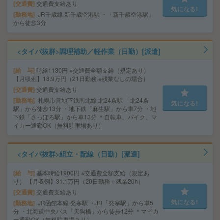
交通費
交通費支給あり
気になる!
勤務地
JR千歳線 新千歳空港駅 ・「新千歳空港駅」
から徒歩3分
<タイパ抜群>調理補助／軽作業（日勤）[派遣]
給 与
時給1130円 ※交通費全額支給（規定あり）
【月収例】18.9万円（21日勤務 ※残業なしの場合）
交通費
交通費支給あり
勤務地
札幌市営地下鉄南北線 北24条駅 「北24条
気になる!
駅」から徒歩13分 ・地下鉄「麻生駅」から車7分 ・地
下鉄「さっぽろ駅」から車13分 ＊自転車、バイク、マ
イカー通勤OK（無料駐車場あり）
<タイパ抜群>組立・配線（日勤）[派遣]
給 与
基本時給1900円 ※交通費全額支給（規定あ
り） 【月収例】31.1万円（20日勤務＋残業20h）
交通費
交通費支給あり
気になる!
勤務地
JR函館本線 発寒駅 ・JR「発寒駅」から車5
分 ・北海道中央バス「天狗橋」から徒歩12分 ＊マイカ
ー通勤OK（無料駐車場あり）