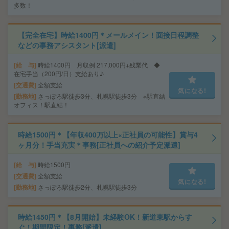
多数！
【完全在宅】時給1400円＊メールメイン！面接日程調整
などの事務アシスタント[派遣]
給 与
時給1400円 月収例 217,000円+残業代 ◆
在宅手当（200円/日）支給あり♪
交通費
全額支給
気になる!
勤務地
さっぽろ駅徒歩3分、札幌駅徒歩3分 ※駅直結
オフィス！駅直結！
時給1500円＊【年収400万以上×正社員の可能性】賞与4
ヶ月分！手当充実＊事務[正社員への紹介予定派遣]
給 与
時給1500円
交通費
全額支給
気になる!
勤務地
さっぽろ駅徒歩2分、札幌駅徒歩3分
時給1450円＊【8月開始】未経験OK！新道東駅からす
ぐ！期間限定！事務[派遣]