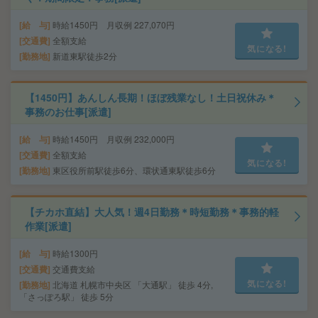
給 与
時給1450円 月収例 227,070円
交通費
全額支給
気になる!
勤務地
新道東駅徒歩2分
【1450円】あんしん長期！ほぼ残業なし！土日祝休み＊
事務のお仕事[派遣]
給 与
時給1450円 月収例 232,000円
交通費
全額支給
気になる!
勤務地
東区役所前駅徒歩6分、環状通東駅徒歩6分
【チカホ直結】大人気！週4日勤務＊時短勤務＊事務的軽
作業[派遣]
給 与
時給1300円
交通費
交通費支給
気になる!
勤務地
北海道 札幌市中央区 「大通駅」 徒歩 4分,
「さっぽろ駅」 徒歩 5分