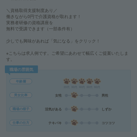
＼資格取得支援制度あり／
働きながら0円で介護資格が取れます！
実務者研修の資格講座を
無料で受講できます（一部条件有）
少しでも興味があれば「気になる」をクリック！
※こちらは求人例です。ご希望にあわせて幅広くご提案いたしま
す。
職場の雰囲気
年齢層
20代
30代
40代
50代
60代
男女比率
女性
男性
職場の様子
活気がある
しずか
仕事の仕方
テキパキ
コツコツ