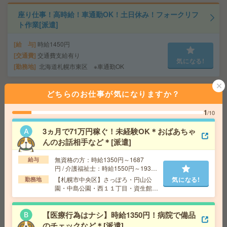
座り仕事！高時給！車通勤OK！土日休み！フォークリフ
ト作業[派遣]
給 与
時給1450円
交通費
交通費支給有り
気になる!
勤務地
北海道札幌市東区 ※車通勤OK
どちらのお仕事が気になりますか？
【10月開始】直接雇用も！未経験でもOK！ゆったり事務
[派遣]
1
/10
給 与
時給1400円
3ヵ月で71万円稼ぐ！未経験OK＊おばあちゃ
交通費
交通費支給
んのお話相手など＊[派遣]
気になる!
勤務地
北海道 札幌市中央区 「さっぽろ駅」 徒歩 2
分,「札幌駅」 徒歩 5分
無資格の方：時給1350円～1687
給与
円 / 介護福祉士：時給1550円～1937
円 / 初任者以上：時給1450円～1812
【札幌市中央区】さっぽろ・円山公
気になる!
勤務地
円
【50代～60代活躍】経験を活かす落着いた職場*補助金支
園・中島公園・西１１丁目・資生館小
援＊事務[派遣]
学校前など勤務地多数！
【医療行為はナシ】時給1350円！病院で備品
給 与
時給1300円＋交
のチェックなど＊[派遣]
交通費支給有