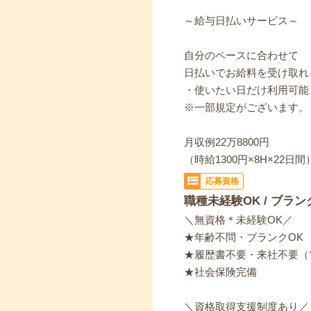
～給与日払いサービス～
自分のペースに合わせて
日払いでお給料を受け取れ
・使いたい日だけ利用可能
※一部規定がございます。
月収例22万8800円
（時給1300円×8H×22日間
応募資格
職種未経験OK / ブラン
＼無資格＊未経験OK／
★年齢不問・ブランクOK
★履歴書不要・来社不要（
★社会保険完備
＼資格取得支援制度あり／