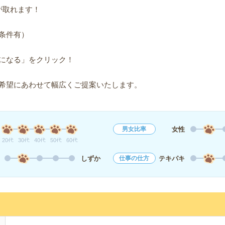
が取れます！
条件有）
になる」をクリック！
希望にあわせて幅広くご提案いたします。
女性
男女比率
20代
30代
40代
50代
60代
しずか
テキパキ
仕事の仕方