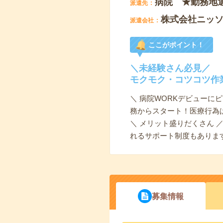
病院 ★勤務地
派遣先
株式会社ニッ
派遣会社
ここがポイント！
＼未経験さん必見／
モクモク・コツコツ作
＼ 病院WORKデビューに
務からスタート！医療行為
＼ メリット盛りだくさん
れるサポート制度もありま
募集情報