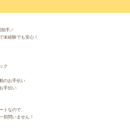
護助手／
で未経験でも安心！
ック
動のお手伝い
お手伝い
ートなので、
一切問いません！