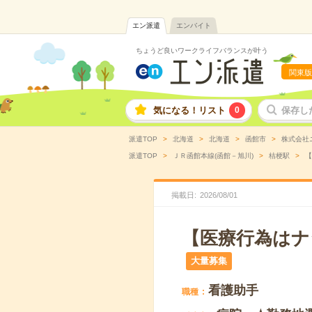
エン派遣
エンバイト
ちょうど良いワークライフバランスが叶う
関東版
気になる！リスト
0
保存し
派遣TOP
北海道
北海道
函館市
株式会社
派遣TOP
ＪＲ函館本線(函館－旭川)
桔梗駅
【
掲載日
2026
/
08
/
01
【医療行為はナ
大量募集
看護助手
職種