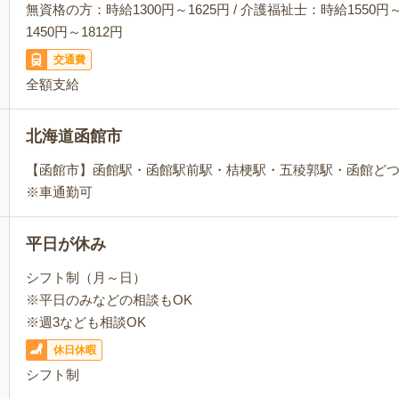
無資格の方：時給1300円～1625円 / 介護福祉士：時給1550円～
1450円～1812円
交通費
全額支給
北海道函館市
【函館市】函館駅・函館駅前駅・桔梗駅・五稜郭駅・函館ど
※車通勤可
平日が休み
シフト制（月～日）
※平日のみなどの相談もOK
※週3なども相談OK
休日休暇
シフト制