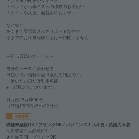
・お食事の配膳やサポート
・ベッドから車イスへの移動のお手伝い
・トイレや入浴、着替えのお手伝い
などなど
あくまで看護師さんのサポートなので、
今までのお仕事経験などは一切問いません！
～給与日払いサービス～
自分のペースに合わせて
日払いでお給料を受け取れる制度です。
・使いたい日だけ利用可能
※一部規定がございます。
月収例22万8800円
（時給1300円×8H×22日間）
応募資格
職種未経験OK / ブランクOK / パソコンスキル不要 / 英語力不要
＼無資格＊未経験OK／
★年齢不問・ブランクOK