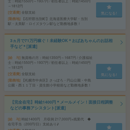
士：時給1550円～1937円 / 初任者以上：時給1450円
～1812円
交通費
全額支給
気になる!
勤務地
【石狩郡当別町】北海道医療大学駅・当別
駅・太美駅・ロイズタウン駅など勤務地多数！
3ヵ月で71万円稼ぐ！未経験OK＊おばあちゃんのお話相
手など＊[派遣]
給 与
無資格の方：時給1350円～1687円 / 介護福祉
士：時給1550円～1937円 / 初任者以上：時給1450円
～1812円
交通費
全額支給
気になる!
勤務地
【札幌市中央区】さっぽろ・円山公園・中島
公園・西１１丁目・資生館小学校前など勤務地多数！
【完全在宅】時給1400円＊メールメイン！面接日程調整
などの事務アシスタント[派遣]
給 与
時給1400円 月収例 217,000円+残業代 ◆
在宅手当（200円/日）支給あり♪