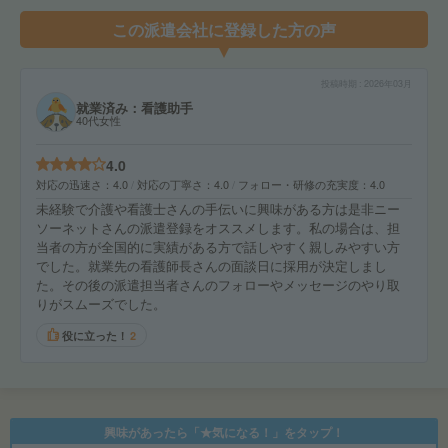
この派遣会社に登録した方の声
投稿時期
2026年03月
就業済み：看護助手
40代女性
4.0
対応の迅速さ
4.0
対応の丁寧さ
4.0
フォロー・研修の充実度
4.0
未経験で介護や看護士さんの手伝いに興味がある方は是非ニー
ソーネットさんの派遣登録をオススメします。私の場合は、担
当者の方が全国的に実績がある方で話しやすく親しみやすい方
でした。就業先の看護師長さんの面談日に採用が決定しまし
た。その後の派遣担当者さんのフォローやメッセージのやり取
りがスムーズでした。
役に立った！
2
興味があったら「★気になる！」をタップ！