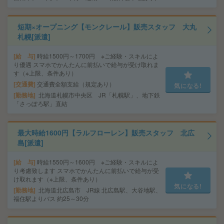
短期×オープニング【モンクレール】販売スタッフ 大丸
札幌[派遣]
給 与
時給1500円～1700円 ※ご経験・スキルによ
り優遇 スマホでかんたんに前払いで給与が受け取れま
す（※上限、条件あり）
交通費
交通費全額支給（規定あり）
気になる!
勤務地
北海道札幌市中央区 JR「札幌駅」、地下鉄
「さっぽろ駅」直結
最大時給1600円【ラルフローレン】販売スタッフ 北広
島[派遣]
給 与
時給1550円～1600円 ※ご経験・スキルによ
り考慮致します スマホでかんたんに前払いで給与が受
け取れます（※上限、条件あり）
気になる!
勤務地
北海道北広島市 JR線 北広島駅、大谷地駅、
福住駅よりバス 約25～30分