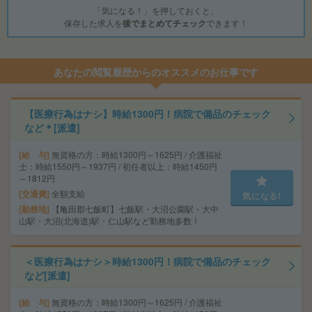
「気になる！」を押しておくと、
保存した求人を
後でまとめてチェック
できます！
あなたの閲覧履歴からのオススメのお仕事です
【医療行為はナシ】時給1300円！病院で備品のチェック
など＊[派遣]
給 与
無資格の方：時給1300円～1625円 / 介護福祉
士：時給1550円～1937円 / 初任者以上：時給1450円
～1812円
交通費
全額支給
気になる!
勤務地
【亀田郡七飯町】七飯駅・大沼公園駅・大中
山駅・大沼(北海道)駅・仁山駅など勤務地多数！
＜医療行為はナシ＞時給1300円！病院で備品のチェック
など[派遣]
給 与
無資格の方：時給1300円～1625円 / 介護福祉