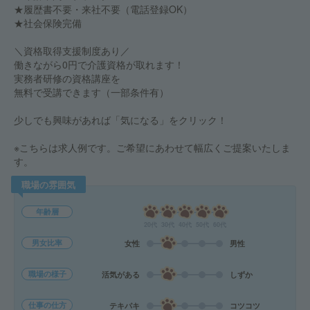
★履歴書不要・来社不要（電話登録OK）
★社会保険完備
＼資格取得支援制度あり／
働きながら0円で介護資格が取れます！
実務者研修の資格講座を
無料で受講できます（一部条件有）
少しでも興味があれば「気になる」をクリック！
※こちらは求人例です。ご希望にあわせて幅広くご提案いたしま
す。
職場の雰囲気
年齢層
20代
30代
40代
50代
60代
男女比率
女性
男性
職場の様子
活気がある
しずか
仕事の仕方
テキパキ
コツコツ