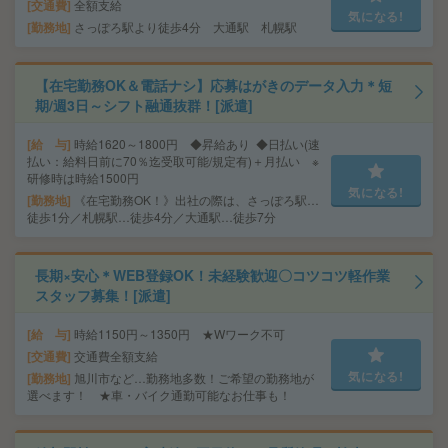
交通費
全額支給
気になる!
勤務地
さっぽろ駅より徒歩4分 大通駅 札幌駅
【在宅勤務OK＆電話ナシ】応募はがきのデータ入力＊短
期/週3日～シフト融通抜群！[派遣]
給 与
時給1620～1800円 ◆昇給あり ◆日払い(速
払い：給料日前に70％迄受取可能/規定有)＋月払い ※
研修時は時給1500円
気になる!
勤務地
《在宅勤務OK！》出社の際は、さっぽろ駅…
徒歩1分／札幌駅…徒歩4分／大通駅…徒歩7分
長期×安心＊WEB登録OK！未経験歓迎〇コツコツ軽作業
スタッフ募集！[派遣]
給 与
時給1150円～1350円 ★Wワーク不可
交通費
交通費全額支給
気になる!
勤務地
旭川市など…勤務地多数！ご希望の勤務地が
選べます！ ★車・バイク通勤可能なお仕事も！