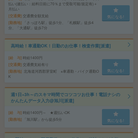
払い(速払い：給料日前に70％まで受取可能/規定有)＋
月払い
交通費
交通費全額支給
気になる!
勤務地
「さっぽろ駅」徒歩1分、「札幌駅」徒歩4
分、「大通駅」徒歩7分
高時給！車通勤OK！日勤のお仕事！検査作業[派遣]
給 与
時給1400円
交通費
交通費支給有り
気になる!
勤務地
北海道河西郡芽室町 ※車通勤・バイク通勤O
K
週1日×3h～のスキマ時間でコツコツお仕事！電話ナシの
かんたんデータ入力@旭川[派遣]
給 与
時給1400円～ ★週払いOK
勤務地
「旭川駅」から徒歩5分
気になる!