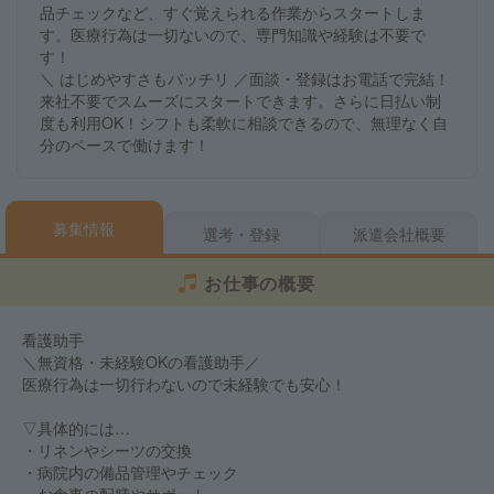
品チェックなど、すぐ覚えられる作業からスタートしま
す。医療行為は一切ないので、専門知識や経験は不要で
す！
＼ はじめやすさもバッチリ ／面談・登録はお電話で完結！
来社不要でスムーズにスタートできます。さらに日払い制
度も利用OK！シフトも柔軟に相談できるので、無理なく自
分のペースで働けます！
募集情報
選考・登録
派遣会社概要
お仕事の概要
看護助手
＼無資格・未経験OKの看護助手／
医療行為は一切行わないので未経験でも安心！
▽具体的には…
・リネンやシーツの交換
・病院内の備品管理やチェック