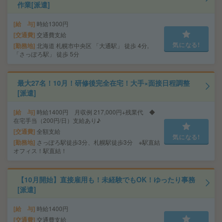
作業[派遣]
給 与
時給1300円
交通費
交通費支給
気になる!
勤務地
北海道 札幌市中央区 「大通駅」 徒歩 4分,
「さっぽろ駅」 徒歩 5分
最大27名！10月！研修後完全在宅！大手×面接日程調整
[派遣]
給 与
時給1400円 月収例 217,000円+残業代 ◆
在宅手当（200円/日）支給あり♪
交通費
全額支給
気になる!
勤務地
さっぽろ駅徒歩3分、札幌駅徒歩3分 ※駅直結
オフィス！駅直結！
【10月開始】直接雇用も！未経験でもOK！ゆったり事務
[派遣]
給 与
時給1400円
交通費
交通費支給