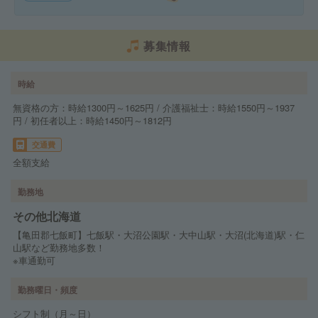
募集情報
時給
無資格の方：時給1300円～1625円 / 介護福祉士：時給1550円～1937
円 / 初任者以上：時給1450円～1812円
交通費
全額支給
勤務地
その他北海道
【亀田郡七飯町】七飯駅・大沼公園駅・大中山駅・大沼(北海道)駅・仁
山駅など勤務地多数！
※車通勤可
勤務曜日・頻度
シフト制（月～日）