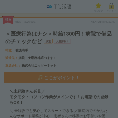
気になる!
ログイン
NEW
掲載日
2026/08/07
No.NISNHTRK-2BJ17
＜医療行為はナシ＞時給1300円！病院で備品
のチェックなど
派遣
大量募集！
職種
看護助手
派遣先
病院 ★勤務地選べます！
派遣会社
株式会社ニッソーネット
ここがポイント！
＼未経験さん必見／
モクモク・コツコツ作業がメインです！お電話での登録
もOK！
＼ 未経験でも安心してスタートできる ／病院内でのかんた
んなサポート業務が中心！患者さんの移動のお手伝いや備