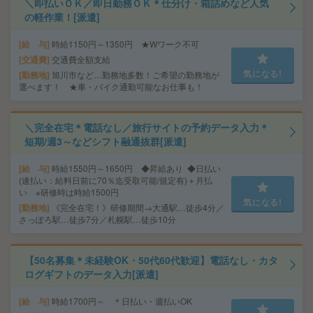
＼即払いＯＫ／即日勤務ＯＫ＊仕分け・箱詰めなど人気
の軽作業！[派遣]
給 与
時給1150円～1350円 ★Wワーク不可
交通費
交通費全額支給
気になる!
勤務地
旭川市など…勤務地多数！ご希望の勤務地が
選べます！ ★車・バイク通勤可能なお仕事も！
＼完全在宅＊電話なし／旅行サイトの予約データ入力＊
短期/週3～などシフト融通抜群[派遣]
給 与
時給1550円～1650円 ◆昇給あり ◆日払い
(速払い：給料日前に70％迄受取可能/規定有)＋月払
い ※研修時は時給1500円
気になる!
勤務地
《完全在宅！》研修期間→大通駅…徒歩4分／
さっぽろ駅…徒歩7分／札幌駅…徒歩10分
【50名募集＊未経験OK・50代60代歓迎】電話なし・カタ
ログギフトのデータ入力[派遣]
給 与
時給1700円～ ＊日払い・週払いOK