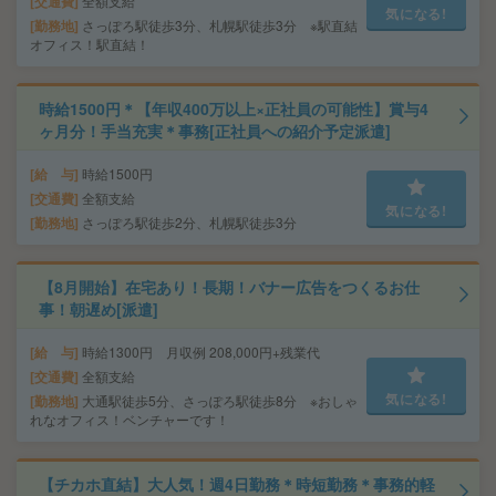
交通費
全額支給
気になる!
勤務地
さっぽろ駅徒歩3分、札幌駅徒歩3分 ※駅直結
オフィス！駅直結！
時給1500円＊【年収400万以上×正社員の可能性】賞与4
ヶ月分！手当充実＊事務[正社員への紹介予定派遣]
給 与
時給1500円
交通費
全額支給
気になる!
勤務地
さっぽろ駅徒歩2分、札幌駅徒歩3分
【8月開始】在宅あり！長期！バナー広告をつくるお仕
事！朝遅め[派遣]
給 与
時給1300円 月収例 208,000円+残業代
交通費
全額支給
気になる!
勤務地
大通駅徒歩5分、さっぽろ駅徒歩8分 ※おしゃ
れなオフィス！ベンチャーです！
【チカホ直結】大人気！週4日勤務＊時短勤務＊事務的軽