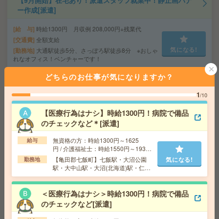
【9月開始】在宅あり！派遣スタッフ就業中！静止画バナ
ー作成[派遣]
給 与
時給1300円 月収例 208,000円+残業代
交通費
全額支給
気になる!
勤務地
大通駅徒歩5分、さっぽろ駅徒歩8分 ※おしゃ
れなオフィス！ベンチャーです！
どちらのお仕事が気になりますか？
【旭川市】時給1,350円！大手グループでのオフィスワー
1
/10
ク！[派遣]
【医療行為はナシ】時給1300円！病院で備品
給 与
時給1350円＋交
のチェックなど＊[派遣]
交通費
交通費別途規定支給
気になる!
勤務地
JR函館本線 旭川駅 車7分
無資格の方：時給1300円～1625
給与
円 / 介護福祉士：時給1550円～1937
円 / 初任者以上：時給1450円～1812
【亀田郡七飯町】七飯駅・大沼公園
気になる!
勤務地
円
【50代～60代活躍】経験を活かす落着いた職場*補助金支
駅・大中山駅・大沼(北海道)駅・仁山
援＊事務[派遣]
駅など勤務地多数！
＜医療行為はナシ＞時給1300円！病院で備品
給 与
時給1300円＋交
のチェックなど[派遣]
交通費
交通費支給有
気になる!
勤務地
札幌市営南北線 さっぽろ駅 徒歩10分/札幌市