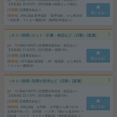
【月収例】25.6万円（20日勤務 ※残業なしの場合）
交通費
交通費支給あり
気になる!
勤務地
JR札沼線 新琴似駅 「新琴似駅」から車20分
＊自転車、マイカー通勤OK（無料駐車場あり）
<タイパ抜群>カット・計量・検品など（日勤）[派遣]
給 与
時給1260円 ※交通費全額支給（規定あり）
【月収例】21.8万円（22日勤務＋残業10h）
交通費
交通費支給あり
気になる!
勤務地
JR千歳線 植苗駅 ・JR「植苗駅」から車9分
＊マイカー通勤OK
<タイパ抜群>充填や洗浄など（日勤）[派遣]
給 与
時給1400円 ※交通費全額支給（規定あり）
【月収例】22.7万円（20日勤務＋残業10h）
交通費
交通費支給あり
気になる!
勤務地
JR札沼線 太平駅 ・太平駅から車で21分 ・
北海道中央バス 石狩線 バス停：7線から徒歩5分 ＊
自転車、バイク、マイカー通勤OK（無料駐車場あり）