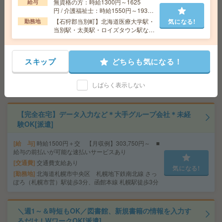
無資格の方：時給1300円～1625
給与
営東西線 西11丁目駅 徒歩11分
円 / 介護福祉士：時給1550円～1937
円 / 初任者以上：時給1450円～1812
【石狩郡当別町】北海道医療大学駅・
気になる!
勤務地
円
当別駅・太美駅・ロイズタウン駅など
≪事務デビューを応援！≫保険事務のサポートスタッ
勤務地多数！
フ！[派遣]
スキップ
どちらも気になる！
給 与
時給1350円＋交
交通費
交通費規定支給
気になる!
しばらく表示しない
勤務地
JR函館本線 旭川駅 徒歩11分
【完全在宅】データ入力など＊大手グループ会社＊未経
験OK[派遣]
給 与
時給1500円＋交 【月収例】303,750円～ ■
給与の前払いが可能な速払いサービスあり
交通費
交通費支給あり
気になる!
勤務地
北海道札幌市中央区 札幌地下鉄南北線 さっ
ぽろ（札幌市営）駅徒歩3分、函館本線 札幌駅徒歩3分
＼週1～＆時短もOK／図書館、新規書籍の情報を入力す
るだけ！WワークOK[派遣]