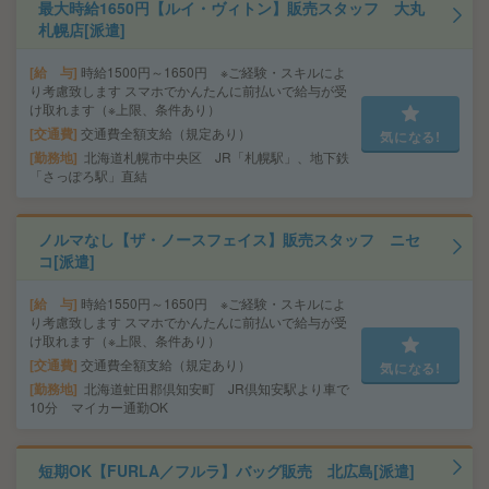
最大時給1650円【ルイ・ヴィトン】販売スタッフ 大丸
札幌店[派遣]
給 与
時給1500円～1650円 ※ご経験・スキルによ
り考慮致します スマホでかんたんに前払いで給与が受
け取れます（※上限、条件あり）
交通費
交通費全額支給（規定あり）
気になる!
勤務地
北海道札幌市中央区 JR「札幌駅」、地下鉄
「さっぽろ駅」直結
ノルマなし【ザ・ノースフェイス】販売スタッフ ニセ
コ[派遣]
給 与
時給1550円～1650円 ※ご経験・スキルによ
り考慮致します スマホでかんたんに前払いで給与が受
け取れます（※上限、条件あり）
交通費
交通費全額支給（規定あり）
気になる!
勤務地
北海道虻田郡倶知安町 JR倶知安駅より車で
10分 マイカー通勤OK
短期OK【FURLA／フルラ】バッグ販売 北広島[派遣]