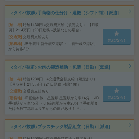
<タイパ抜群>手荷物の仕分け・運搬（シフト制）[派遣]
給 与
時給1430円 ※交通費支給（規定あり） 【月収
例】21.4万円（20日勤務 ※残業なしの場合）
交通費
交通費支給あり
気になる!
勤務地
JR千歳線 新千歳空港駅 ・「新千歳空港駅」
から徒歩3分
<タイパ抜群>お肉の製造補助・包装（日勤）[派遣]
給 与
時給1230円 ※交通費全額支給（規定あり）
【月収例】21.5万円（21日勤務+残業10h）
交通費
交通費支給あり
気になる!
勤務地
JR函館本線 星置駅 星置駅から車14分 ・JR
手稲駅から車15分 ・JR篠路駅から車20分 ＊手稲駅ま
たは石狩市花川エリアからの送迎あり！ ＊、、
<タイパ抜群>プラスチック製品組立（日勤）[派遣]
給 与
時給1600円 ※交通費全額支給（規定あり）