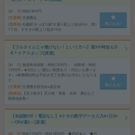
給 与
時給1800円
交通費
交通費込
気になる!
勤務地
札幌駅/さっぽろ駅/大通り駅より徒歩5分、西1
1丁目、すすきの駅より徒歩10分
【フルタイムじゃ働けない！という方へ】週3や時短もO
K＊ケアスタッフ[派遣]
給 与
無資格未経験：時給1300円～ 経験者：時給
1350円～★日払い／週払い制度あり（月払いも選べま
す）※稼働開始時は手続き完了次第のお支払いとなりま
す。
気になる!
交通費
交通費全額支給※規定有
勤務地
【苫小牧市】苫小牧・青葉・糸井・勇払など
勤務地多数！
【未経験OK！電話なし】4ケタの数字データ入力#1日3h
～OK#週2～[派遣]
給 与
時給1700円～時給1800円 ◆昇給あり ◆日