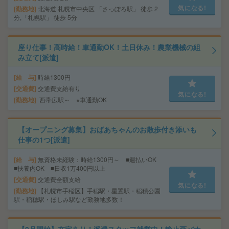
気になる!
勤務地
北海道 札幌市中央区 「さっぽろ駅」 徒歩 2
分,「札幌駅」 徒歩 5分
座り仕事！高時給！車通勤OK！土日休み！農業機械の組
み立て[派遣]
給 与
時給1300円
交通費
交通費支給有り
気になる!
勤務地
西帯広駅～ ※車通勤OK
【オープニング募集】おばあちゃんのお散歩付き添いも
仕事の1つ[派遣]
給 与
無資格未経験：時給1300円～ ■週払いOK
■扶養内OK ■日収1万400円以上
交通費
交通費全額支給
気になる!
勤務地
【札幌市手稲区】手稲駅・星置駅・稲積公園
駅・稲穂駅・ほしみ駅など勤務地多数！