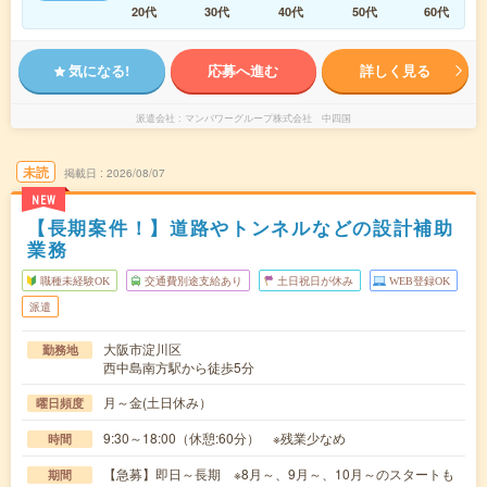
20代
30代
40代
50代
60代
気になる!
応募へ進む
詳しく見る
派遣会社
マンパワーグループ株式会社 中四国
未読
掲載日
2026/08/07
NEW
【長期案件！】道路やトンネルなどの設計補助
業務
職種未経験OK
交通費別途支給あり
土日祝日が休み
WEB登録OK
派遣
大阪市淀川区
勤務地
西中島南方駅から徒歩5分
月～金(土日休み）
曜日頻度
9:30～18:00（休憩:60分） ※残業少なめ
時間
【急募】即日～長期 ※8月～、9月～、10月～のスタートも
期間