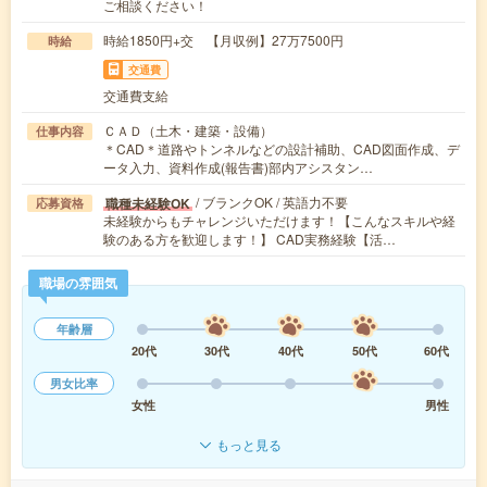
ご相談ください！
時給1850円+交 【月収例】27万7500円
時給
交通費
交通費支給
ＣＡＤ（土木・建築・設備）
仕事内容
＊CAD＊道路やトンネルなどの設計補助、CAD図面作成、デ
ータ入力、資料作成(報告書)部内アシスタン…
/ ブランクOK / 英語力不要
職種未経験OK
応募資格
未経験からもチャレンジいただけます！【こんなスキルや経
験のある方を歓迎します！】 CAD実務経験【活…
職場の雰囲気
年齢層
20代
30代
40代
50代
60代
男女比率
女性
男性
もっと見る