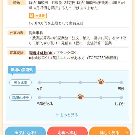
時給1560円 月収例 24万円 時給1560円×実働8h×週5日×4
時給
週 ※月収例を保証するものではありません。
交通費
1ヶ月3万円を上限として実費支給
営業事務
仕事内容
・残高試算表の転記業務・注文、納入、請求に関するやり取
り・納入やり取り・見積もり提出・売値計算・営業…
/ ブランクOK
職種未経験OK
応募資格
■未経験OK！※英語スキルがある方（TOEIC750点程度）
職場の雰囲気
男女比率
女性
男性
職場の様子
活気がある
しずか
もっと見る
気になる!
応募へ進む
詳しく見る