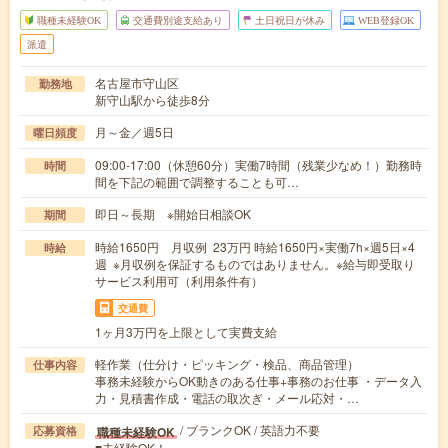
職種未経験OK
交通費別途支給あり
土日祝日が休み
WEB登録OK
派遣
名古屋市守山区
勤務地
新守山駅から徒歩8分
月～金／週5日
曜日頻度
09:00-17:00（休憩60分）実働7時間（残業少なめ！）勤務時
時間
間を下記の範囲で調整することも可…
即日～長期 ※開始日相談OK
期間
時給1650円 月収例 23万円 時給1650円×実働7h×週5日×4
時給
週 ※月収例を保証するものではありません。※給与即受取り
サービス利用可（利用条件有）
交通費
1ヶ月3万円を上限として実費支給
軽作業（仕分け・ピッキング・検品、商品管理）
仕事内容
事務未経験からOK動きのある仕事+事務のお仕事 ・データ入
力・見積書作成・電話の取次ぎ・メール応対・…
/ ブランクOK / 英語力不要
職種未経験OK
応募資格
■未経験OK！