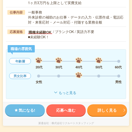
1ヶ月3万円を上限として実費支給
一般事務
仕事内容
外来診察の補助のお仕事・データの入力・伝票作成・電話応
対・来客応対・メール対応・付随する業務全般
/ ブランクOK / 英語力不要
職種未経験OK
応募資格
■未経験OK！
職場の雰囲気
年齢層
20代
30代
40代
50代
60代
男女比率
女性
男性
もっと見る
気になる!
応募へ進む
詳しく見る
派遣会社
株式会社リクルートスタッフィング