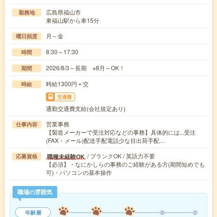
広島県福山市
勤務地
東福山駅から車15分
月～金
曜日頻度
8:30～17:30
時間
2026/8/3～長期 ※8月～OK！
期間
時給1300円＋交
時給
交通費
通勤交通費支給(会社規定あり)
営業事務
仕事内容
【製造メーカーで受注対応などの事務】具体的には...受注
(FAX・メール)配送手配電話少な目出荷手配…
/ ブランクOK / 英語力不要
職種未経験OK
応募資格
【必須】・なにかしらの事務のご経験がある方(期間短めでも
可)・パソコンの基本操作
職場の雰囲気
年齢層