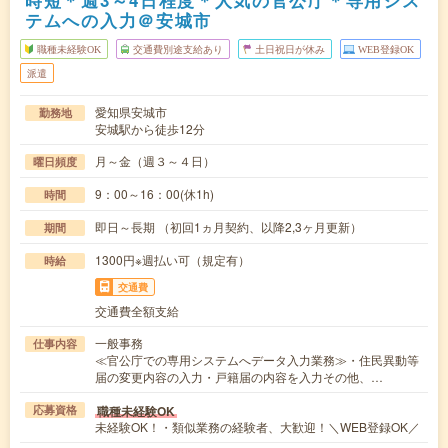
時短＊週3～4日程度＊人気の官公庁＊専用シス
テムへの入力＠安城市
職種未経験OK
交通費別途支給あり
土日祝日が休み
WEB登録OK
派遣
愛知県安城市
勤務地
安城駅から徒歩12分
月～金（週３～４日）
曜日頻度
9：00～16：00(休1h)
時間
即日～長期 （初回1ヵ月契約、以降2,3ヶ月更新）
期間
1300円※週払い可（規定有）
時給
交通費
交通費全額支給
一般事務
仕事内容
≪官公庁での専用システムへデータ入力業務≫・住民異動等
届の変更内容の入力・戸籍届の内容を入力その他、…
職種未経験OK
応募資格
未経験OK！・類似業務の経験者、大歓迎！＼WEB登録OK／