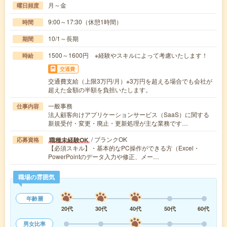
月～金
曜日頻度
9:00～17:30（休憩1時間）
時間
10/1～長期
期間
1500～1600円 ※経験やスキルによって考慮いたします！
時給
交通費
交通費支給（上限3万円/月）※3万円を超える場合でも会社が
超えた金額の半額を負担いたします。
一般事務
仕事内容
法人顧客向けアプリケーションサービス（SaaS）に関する
新規受付・変更・廃止・更新処理が主な業務です…
/ ブランクOK
職種未経験OK
応募資格
【必須スキル】・基本的なPC操作ができる方（Excel・
PowerPointのデータ入力や修正、メー…
職場の雰囲気
年齢層
20代
30代
40代
50代
60代
男女比率