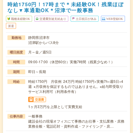
時給1750円！17時まで＊未経験OK！残業ほぼ
なし▼車通勤OK＊沼津で一般事務
職種未経験OK
交通費別途支給あり
土日祝日が休み
WEB登録OK
派遣
静岡県沼津市
勤務地
沼津駅からバス8分
月～金／週5日
曜日頻度
09:00-17:00（休憩60分）実働7時間（残業少なめ！）
時間
即日～長期
期間
時給1750円 月収例 24万円 時給1750円×実働7h×週5日×4
時給
週 ※月収例を保証するものではありません。※給与即受取り
サービス利用可（利用条件有）
交通費
1ヶ月3万円を上限として実費支給
一般事務
仕事内容
建設会社の現場オフィスにて事務のお仕事・支払業務・庶務
業務全般・電話応対・資料作成・ファイリング・庶…