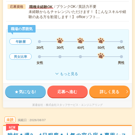
/ ブランクOK / 英語力不要
職種未経験OK
応募資格
未経験からもチャレンジいただけます！【こんなスキルや経
験のある方を歓迎します！】 officeソフト…
職場の雰囲気
年齢層
20代
30代
40代
50代
60代
男女比率
女性
男性
もっと見る
気になる!
応募へ進む
詳しく見る
派遣会社
株式会社スタッフサービス・エンジニアリング
未読
掲載日
2026/08/07
NEW