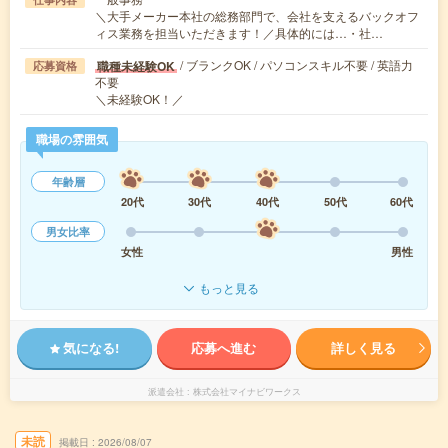
＼大手メーカー本社の総務部門で、会社を支えるバックオフ
ィス業務を担当いただきます！／具体的には…・社…
/ ブランクOK / パソコンスキル不要 / 英語力
職種未経験OK
応募資格
不要
＼未経験OK！／
職場の雰囲気
年齢層
20代
30代
40代
50代
60代
男女比率
女性
男性
もっと見る
気になる!
応募へ進む
詳しく見る
派遣会社
株式会社マイナビワークス
未読
掲載日
2026/08/07