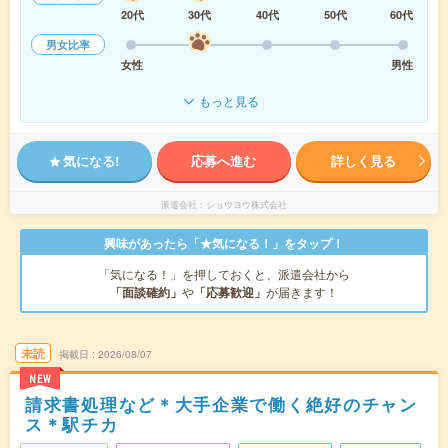
20代
30代
40代
50代
60代
男女比率
女性
男性
もっと見る
気になる!
応募へ進む
詳しく見る
派遣会社
ショウヨウ株式会社
興味があったら「★気になる！」をタップ！
「気になる！」を押しておくと、派遣会社から
「面談確約」
や
「応募歓迎」
が届きます！
未読
掲載日
2026/08/07
NEW
請求書処理など＊大手企業で働く絶好のチャン
ス＊駅チカ