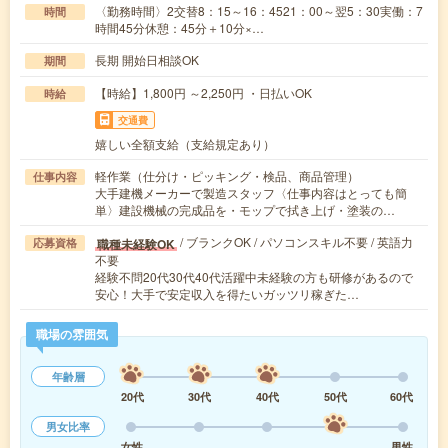
〈勤務時間〉2交替8：15～16：4521：00～翌5：30実働：7
時間
時間45分休憩：45分＋10分×…
長期 開始日相談OK
期間
【時給】1,800円 ～2,250円 ・日払いOK
時給
交通費
嬉しい全額支給（支給規定あり）
軽作業（仕分け・ピッキング・検品、商品管理）
仕事内容
大手建機メーカーで製造スタッフ〈仕事内容はとっても簡
単〉建設機械の完成品を・モップで拭き上げ・塗装の…
/ ブランクOK / パソコンスキル不要 / 英語力
職種未経験OK
応募資格
不要
経験不問20代30代40代活躍中未経験の方も研修があるので
安心！大手で安定収入を得たいガッツリ稼ぎた…
職場の雰囲気
年齢層
20代
30代
40代
50代
60代
男女比率
女性
男性