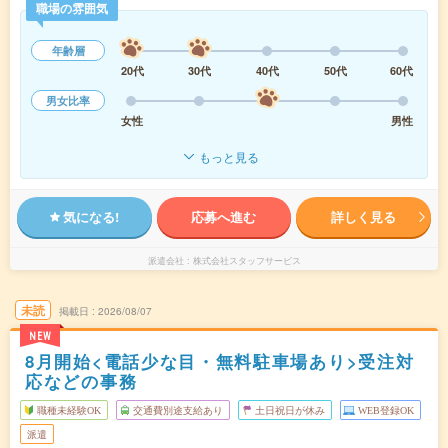
職場の雰囲気
年齢層
20代
30代
40代
50代
60代
男女比率
女性
男性
もっと見る
気になる!
応募へ進む
詳しく見る
派遣会社
株式会社スタッフサービス
未読
掲載日
2026/08/07
NEW
8月開始<電話少な目・無料駐車場あり>受注対
応などの事務
職種未経験OK
交通費別途支給あり
土日祝日が休み
WEB登録OK
派遣