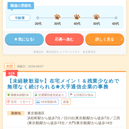
職場の雰囲気
年齢層
20代
30代
40代
50代
60代
気になる!
応募へ進む
詳しく見る
派遣会社
株式会社ヒューマントラスト 名古屋支店
未読
掲載日
2026/08/07
NEW
【未経験歓迎✨】在宅メイン！＆残業少なめで
無理なく続けられる❀大手通信企業の事務
職種未経験OK
交通費別途支給あり
土日祝日が休み
在宅・リモート
WEB登録OK
派遣
東京都港区
勤務地
浜松町駅から徒歩7分／日の出(東京都)駅から徒歩7分／三田
(東京都)駅から徒歩13分／大門(東京都)駅から徒歩14分