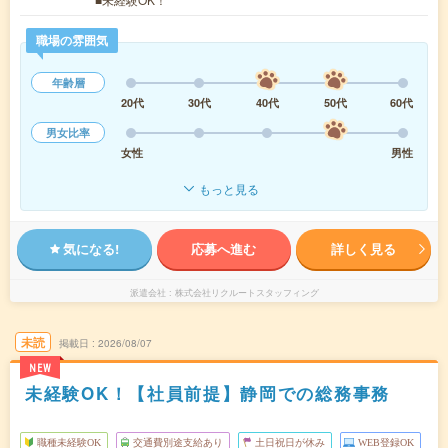
職場の雰囲気
年齢層
20代
30代
40代
50代
60代
男女比率
女性
男性
もっと見る
気になる!
応募へ進む
詳しく見る
派遣会社
株式会社リクルートスタッフィング
未読
掲載日
2026/08/07
NEW
未経験OK！【社員前提】静岡での総務事務
職種未経験OK
交通費別途支給あり
土日祝日が休み
WEB登録OK