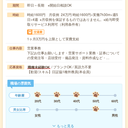
即日～長期 ※開始日相談OK
期間
時給1600円 月収例 24万円 時給1600円×実働7h30m×週5
時給
日×4週 ※月収例を保証するものではありません。※給与即受
取りサービス利用可（利用条件有）
交通費
1ヶ月3万円を上限として実費支給
営業事務
仕事内容
下記お仕事お願いします・営業サポート業務・証券について
の受発注等・店頭受付・備品発注・資料作成など・…
/ ブランクOK / 英語力不要
職種未経験OK
応募資格
【歓迎/スキル】日証協1種外務員(本会員)
職場の雰囲気
年齢層
20代
30代
40代
50代
60代
男女比率
女性
男性
もっと見る