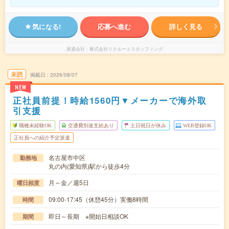
気になる!
応募へ進む
詳しく見る
派遣会社
株式会社リクルートスタッフィング
未読
掲載日
2026/08/07
NEW
正社員前提！時給1560円▼メーカーで海外取
引支援
職種未経験OK
交通費別途支給あり
土日祝日が休み
WEB登録OK
正社員への紹介予定派遣
名古屋市中区
勤務地
丸の内(愛知県)駅から徒歩4分
月～金／週5日
曜日頻度
09:00-17:45（休憩45分）実働8時間
時間
即日～長期 ※開始日相談OK
期間