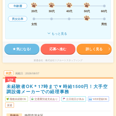
年齢層
20代
30代
40代
50代
60代
男女比率
女性
男性
もっと見る
気になる!
応募へ進む
詳しく見る
派遣会社
株式会社リクルートスタッフィング
未読
掲載日
2026/08/07
NEW
未経験者OK＊17時まで▼時給1500円！大手空
調設備メーカーでの経理事務
職種未経験OK
交通費別途支給あり
土日祝日が休み
WEB登録OK
派遣
静岡市清水区
勤務地