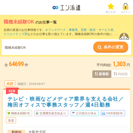
気になる!
ログイン
職種未経験OK
のお仕事一覧
全国の派遣のお仕事情報です。
オフィスワーク・事務系
、
営業・販売・サービス系
、
クリエイティブ系
などのお仕事を取り揃えています。職種未経験OKの条件の他に、
交
通費別途支給あり
、
友だちと一緒の応募OK
、
残業なし
などのこだわり条件も取り揃え
ています。
条件の変更
職種未経験OK
64699
1,303
全
件
平均時給:
円
時給順
新着順
未読
掲載日
2026/08/07
NEW
テレビ・映画などメディア業界を支える会社／
梅田オフィスで事務スタッフ／週4日勤務
職種未経験OK
交通費別途支給あり
土日祝日が休み
WEB登録OK
派遣
大阪市北区
勤務地