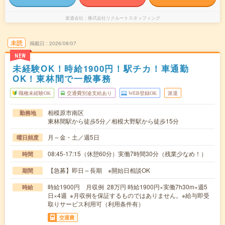
派遣会社
株式会社リクルートスタッフィング
未読
掲載日
2026/08/07
NEW
未経験OK！時給1900円！駅チカ！車通勤
OK！東林間で一般事務
職種未経験OK
交通費別途支給あり
WEB登録OK
派遣
相模原市南区
勤務地
東林間駅から徒歩5分／相模大野駅から徒歩15分
月～金・土／週5日
曜日頻度
08:45-17:15（休憩60分）実働7時間30分（残業少なめ！）
時間
【急募】即日～長期 ※開始日相談OK
期間
時給1900円 月収例 28万円 時給1900円×実働7h30m×週5
時給
日×4週 ※月収例を保証するものではありません。※給与即受
取りサービス利用可（利用条件有）
交通費