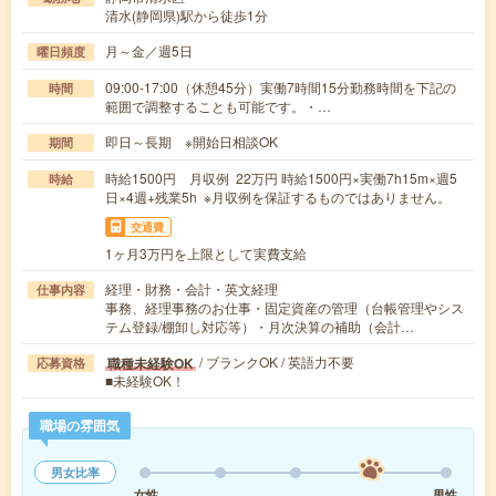
清水(静岡県)駅から徒歩1分
月～金／週5日
曜日頻度
09:00-17:00（休憩45分）実働7時間15分勤務時間を下記の
時間
範囲で調整することも可能です。・…
即日～長期 ※開始日相談OK
期間
時給1500円 月収例 22万円 時給1500円×実働7h15m×週5
時給
日×4週+残業5h ※月収例を保証するものではありません。
交通費
1ヶ月3万円を上限として実費支給
経理・財務・会計・英文経理
仕事内容
事務、経理事務のお仕事・固定資産の管理（台帳管理やシス
テム登録/棚卸し対応等）・月次決算の補助（会計…
/ ブランクOK / 英語力不要
職種未経験OK
応募資格
■未経験OK！
職場の雰囲気
男女比率
女性
男性