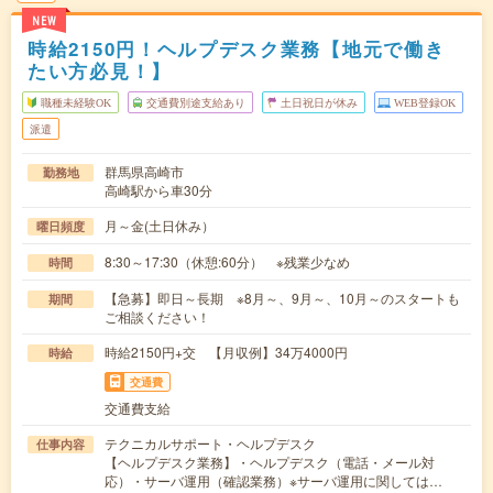
NEW
時給2150円！ヘルプデスク業務【地元で働き
たい方必見！】
職種未経験OK
交通費別途支給あり
土日祝日が休み
WEB登録OK
派遣
群馬県高崎市
勤務地
高崎駅から車30分
月～金(土日休み）
曜日頻度
8:30～17:30（休憩:60分） ※残業少なめ
時間
【急募】即日～長期 ※8月～、9月～、10月～のスタートも
期間
ご相談ください！
時給2150円+交 【月収例】34万4000円
時給
交通費
交通費支給
テクニカルサポート・ヘルプデスク
仕事内容
【ヘルプデスク業務】・ヘルプデスク（電話・メール対
応）・サーバ運用（確認業務）※サーバ運用に関しては…