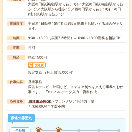
大阪梅田(阪神線)駅から徒歩8分／大阪梅田(阪急線)駅から徒
歩8分／大阪駅から徒歩5分／西梅田駅から徒歩10分／梅田
(地下鉄)駅から徒歩5分
平日週4日勤務 *繁忙期は週5日勤務をお願いする場合があり
曜日頻度
ます。
9:30～18:00（実働7.5時間）※10:00～18:00勤務も相談OK
時間
長期
期間
時給1500円
時給
交通費
規定支給 （月上限15,000円）
営業事務
仕事内容
広告やテレビ・映画など、メディア制作を支える事務のお仕
事です。・Excelへのデータ入力・資料作成・…
/ ブランクOK / 英語力不要
職種未経験OK
応募資格
＊未経験OK＊学歴不問
職場の雰囲気
年齢層