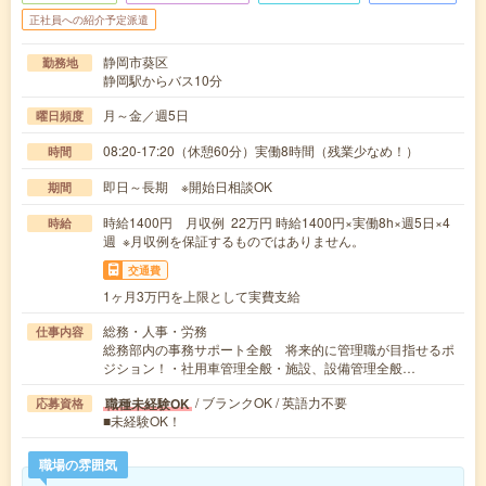
正社員への紹介予定派遣
静岡市葵区
勤務地
静岡駅からバス10分
月～金／週5日
曜日頻度
08:20-17:20（休憩60分）実働8時間（残業少なめ！）
時間
即日～長期 ※開始日相談OK
期間
時給1400円 月収例 22万円 時給1400円×実働8h×週5日×4
時給
週 ※月収例を保証するものではありません。
交通費
1ヶ月3万円を上限として実費支給
総務・人事・労務
仕事内容
総務部内の事務サポート全般 将来的に管理職が目指せるポ
ジション！・社用車管理全般・施設、設備管理全般…
/ ブランクOK / 英語力不要
職種未経験OK
応募資格
■未経験OK！
職場の雰囲気