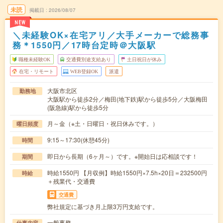
未読
掲載日
2026/08/07
NEW
＼未経験OK×在宅アリ／大手メーカーで総務事
務＊1550円／17時台定時＠大阪駅
職種未経験OK
交通費別途支給あり
土日祝日が休み
在宅・リモート
WEB登録OK
派遣
大阪市北区
勤務地
大阪駅から徒歩2分／梅田(地下鉄)駅から徒歩5分／大阪梅田
(阪急線)駅から徒歩5分
月～金（※土・日曜日・祝日休みです。）
曜日頻度
9:15～17:30(休憩45分)
時間
即日から長期（6ヶ月～）です。※開始日は応相談です！
期間
時給1550円 【月収例】時給1550円×7.5h×20日＝232500円
時給
＋残業代・交通費
交通費
弊社規定に基づき月上限3万円支給です。
一般事務
仕事内容