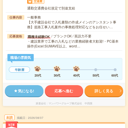
交通費
通勤交通費会社規定で別途支給
一般事務
仕事内容
【大手建設会社で入札書類の作成メインのアシスタント事
務】道路工事入札案件の事務処理対応などをお任せい…
/ ブランクOK / 英語力不要
職種未経験OK
応募資格
・建設業界で工事の入札などの業務経験者大歓迎!・PC基本
操作(Excel:SUMAVE以上、word…
職場の雰囲気
年齢層
20代
30代
40代
50代
60代
気になる!
応募へ進む
詳しく見る
派遣会社
マンパワーグループ株式会社 中四国
未読
掲載日
2026/08/07
NEW