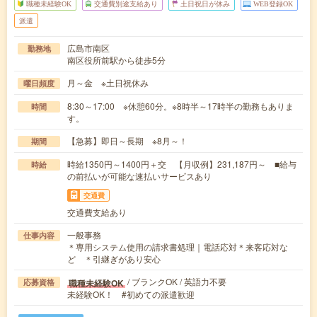
職種未経験OK
交通費別途支給あり
土日祝日が休み
WEB登録OK
派遣
広島市南区
勤務地
南区役所前駅から徒歩5分
月～金 ※土日祝休み
曜日頻度
8:30～17:00 ※休憩60分。※8時半～17時半の勤務もありま
時間
す。
【急募】即日～長期 ※8月～！
期間
時給1350円～1400円＋交 【月収例】231,187円～ ■給与
時給
の前払いが可能な速払いサービスあり
交通費
交通費支給あり
一般事務
仕事内容
＊専用システム使用の請求書処理｜電話応対＊来客応対な
ど ＊引継ぎがあり安心
/ ブランクOK / 英語力不要
職種未経験OK
応募資格
未経験OK！ #初めての派遣歓迎