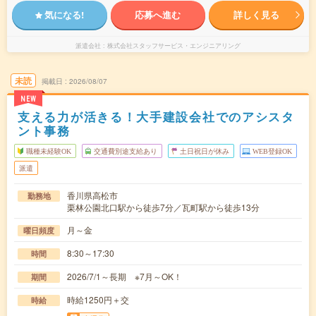
気になる!
応募へ進む
詳しく見る
派遣会社
株式会社スタッフサービス・エンジニアリング
未読
掲載日
2026/08/07
NEW
支える力が活きる！大手建設会社でのアシスタ
ント事務
職種未経験OK
交通費別途支給あり
土日祝日が休み
WEB登録OK
派遣
香川県高松市
勤務地
栗林公園北口駅から徒歩7分／瓦町駅から徒歩13分
月～金
曜日頻度
8:30～17:30
時間
2026/7/1～長期 ※7月～OK！
期間
時給1250円＋交
時給