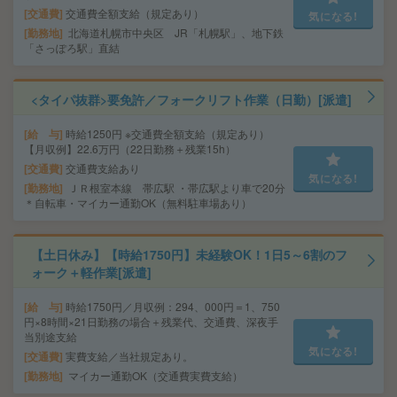
交通費
交通費全額支給（規定あり）
気になる!
勤務地
北海道札幌市中央区 JR「札幌駅」、地下鉄
「さっぽろ駅」直結
<タイパ抜群>要免許／フォークリフト作業（日勤）[派遣]
給 与
時給1250円 ※交通費全額支給（規定あり）
【月収例】22.6万円（22日勤務＋残業15h）
交通費
交通費支給あり
気になる!
勤務地
ＪＲ根室本線 帯広駅 ・帯広駅より車で20分
＊自転車・マイカー通勤OK（無料駐車場あり）
【土日休み】【時給1750円】未経験OK！1日5～6割のフ
ォーク＋軽作業[派遣]
給 与
時給1750円／月収例：294、000円＝1、750
円×8時間×21日勤務の場合＋残業代、交通費、深夜手
当別途支給
気になる!
交通費
実費支給／当社規定あり。
勤務地
マイカー通勤OK（交通費実費支給）