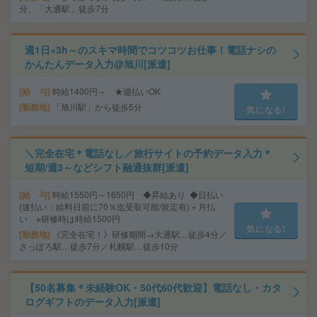
分、「大通駅」徒歩7分
週1日×3h～のスキマ時間でコツコツお仕事！電話ナシの
かんたんデータ入力@旭川[派遣]
給 与
時給1400円～ ★週払いOK
勤務地
「旭川駅」から徒歩5分
気になる!
＼完全在宅＊電話なし／旅行サイトの予約データ入力＊
短期/週3～などシフト融通抜群[派遣]
給 与
時給1550円～1650円 ◆昇給あり ◆日払い
(速払い：給料日前に70％迄受取可能/規定有)＋月払
い ※研修時は時給1500円
気になる!
勤務地
《完全在宅！》研修期間→大通駅…徒歩4分／
さっぽろ駅…徒歩7分／札幌駅…徒歩10分
【50名募集＊未経験OK・50代60代歓迎】電話なし・カタ
ログギフトのデータ入力[派遣]