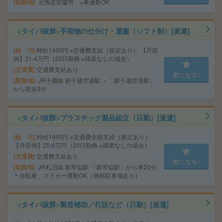
勤務地
北海道室蘭市 ※車通勤OK
<タイパ抜群>手荷物の仕分け・運搬（シフト制）[派遣]
給 与
時給1430円 ※交通費支給（規定あり） 【月収
例】21.4万円（20日勤務 ※残業なしの場合）
交通費
交通費支給あり
気になる!
勤務地
JR千歳線 新千歳空港駅 ・「新千歳空港駅」
から徒歩3分
<タイパ抜群>プラスチック製品組立（日勤）[派遣]
給 与
時給1600円 ※交通費全額支給（規定あり）
【月収例】25.6万円（20日勤務 ※残業なしの場合）
交通費
交通費支給あり
気になる!
勤務地
JR札沼線 新琴似駅 「新琴似駅」から車20分
＊自転車、マイカー通勤OK（無料駐車場あり）
<タイパ抜群>製造補助／打設など（日勤）[派遣]