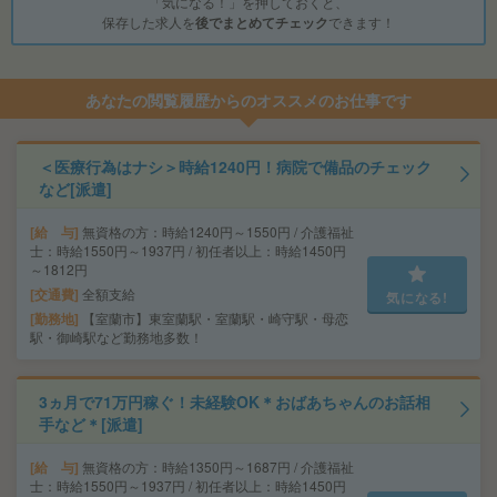
「気になる！」を押しておくと、
保存した求人を
後でまとめてチェック
できます！
あなたの閲覧履歴からのオススメのお仕事です
＜医療行為はナシ＞時給1240円！病院で備品のチェック
など[派遣]
給 与
無資格の方：時給1240円～1550円 / 介護福祉
士：時給1550円～1937円 / 初任者以上：時給1450円
～1812円
交通費
全額支給
気になる!
勤務地
【室蘭市】東室蘭駅・室蘭駅・崎守駅・母恋
駅・御崎駅など勤務地多数！
3ヵ月で71万円稼ぐ！未経験OK＊おばあちゃんのお話相
手など＊[派遣]
給 与
無資格の方：時給1350円～1687円 / 介護福祉
士：時給1550円～1937円 / 初任者以上：時給1450円