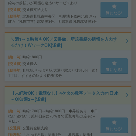
給与の前払いが可能な速払いサービスあり
交通費
交通費支給あり
気になる!
勤務地
北海道札幌市中央区 札幌地下鉄南北線 さっ
ぽろ（札幌市営）駅徒歩3分、函館本線 札幌駅徒歩3分
＼週1～＆時短もOK／図書館、新規書籍の情報を入力す
るだけ！WワークOK[派遣]
給 与
時給1800円
交通費
交通費込
気になる!
勤務地
札幌駅/さっぽろ駅/大通り駅より徒歩5分、西1
1丁目、すすきの駅より徒歩10分
【未経験OK！電話なし】4ケタの数字データ入力#1日3h
～OK#週2～[派遣]
給 与
時給1700円～時給1800円 ◆昇給あり ◆日
払い(速払い：給料日前に70％まで受取可能/規定有)＋
月払い
交通費
交通費全額支給
気になる!
勤務地
「さっぽろ駅」徒歩1分、「札幌駅」徒歩4