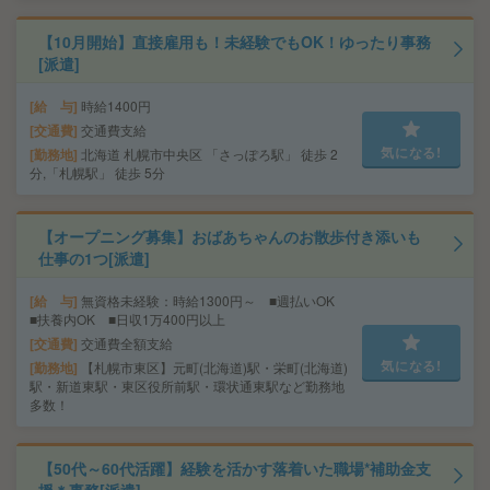
【10月開始】直接雇用も！未経験でもOK！ゆったり事務
[派遣]
給 与
時給1400円
交通費
交通費支給
気になる!
勤務地
北海道 札幌市中央区 「さっぽろ駅」 徒歩 2
分,「札幌駅」 徒歩 5分
【オープニング募集】おばあちゃんのお散歩付き添いも
仕事の1つ[派遣]
給 与
無資格未経験：時給1300円～ ■週払いOK
■扶養内OK ■日収1万400円以上
交通費
交通費全額支給
気になる!
勤務地
【札幌市東区】元町(北海道)駅・栄町(北海道)
駅・新道東駅・東区役所前駅・環状通東駅など勤務地
多数！
【50代～60代活躍】経験を活かす落着いた職場*補助金支