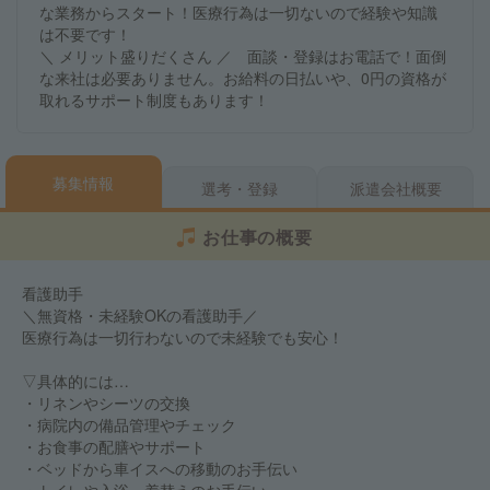
な業務からスタート！医療行為は一切ないので経験や知識
は不要です！
＼ メリット盛りだくさん ／ 面談・登録はお電話で！面倒
な来社は必要ありません。お給料の日払いや、0円の資格が
取れるサポート制度もあります！
募集情報
選考・登録
派遣会社概要
お仕事の概要
看護助手
＼無資格・未経験OKの看護助手／
医療行為は一切行わないので未経験でも安心！
▽具体的には…
・リネンやシーツの交換
・病院内の備品管理やチェック
・お食事の配膳やサポート
・ベッドから車イスへの移動のお手伝い