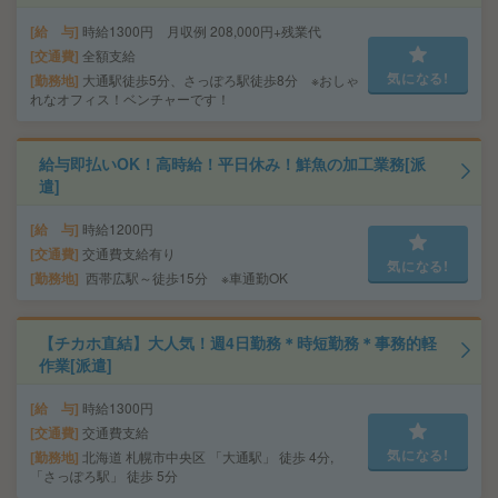
給 与
時給1300円 月収例 208,000円+残業代
交通費
全額支給
気になる!
勤務地
大通駅徒歩5分、さっぽろ駅徒歩8分 ※おしゃ
れなオフィス！ベンチャーです！
給与即払いOK！高時給！平日休み！鮮魚の加工業務[派
遣]
給 与
時給1200円
交通費
交通費支給有り
気になる!
勤務地
西帯広駅～徒歩15分 ※車通勤OK
【チカホ直結】大人気！週4日勤務＊時短勤務＊事務的軽
作業[派遣]
給 与
時給1300円
交通費
交通費支給
気になる!
勤務地
北海道 札幌市中央区 「大通駅」 徒歩 4分,
「さっぽろ駅」 徒歩 5分