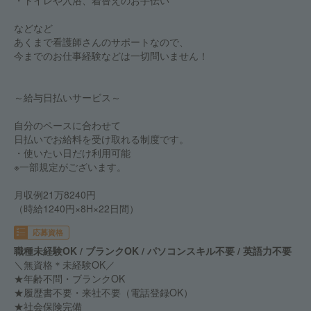
・トイレや入浴、着替えのお手伝い
などなど
あくまで看護師さんのサポートなので、
今までのお仕事経験などは一切問いません！
～給与日払いサービス～
自分のペースに合わせて
日払いでお給料を受け取れる制度です。
・使いたい日だけ利用可能
※一部規定がございます。
月収例21万8240円
（時給1240円×8H×22日間）
応募資格
職種未経験OK / ブランクOK / パソコンスキル不要 / 英語力不要
＼無資格＊未経験OK／
★年齢不問・ブランクOK
★履歴書不要・来社不要（電話登録OK）
★社会保険完備