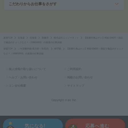
こだわりからお仕事をさがす
派遣TOP
北海道
北海道
室蘭市
株式会社ニッソーネット
【医療行為はナシ】時給1240円！病院
で備品のチェックなど＊（106816915）の派遣の仕事詳細
派遣TOP
ＪＲ室蘭本線(長万部－岩見沢)
崎守駅
【医療行為はナシ】時給1240円！病院で備品のチェック
など＊（106816915）の派遣の仕事詳細
個人情報の取り扱いについて
ご利用規約
ヘルプ・お問い合わせ
掲載のお問い合わせ
エン会社概要
サイトマップ
Copyright © en Inc.
気になる!
応募へ進む