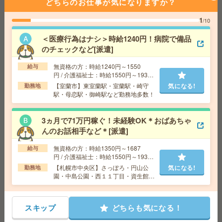
どちらのお仕事が気になりますか？
交通費
交通費全額支給※規定有
勤務地
【苫小牧市】苫小牧・青葉・糸井・勇払など
1
/10
勤務地多数！
＜医療行為はナシ＞時給1240円！病院で備品
のチェックなど[派遣]
【フルタイムじゃ働けない！という方へ】週3や時短もO
K＊ケアスタッフ[派遣]
無資格の方：時給1240円～1550
給与
円 / 介護福祉士：時給1550円～1937
給 与
無資格未経験：時給1300円～ 経験者：時給
円 / 初任者以上：時給1450円～1812
【室蘭市】東室蘭駅・室蘭駅・崎守
気になる!
勤務地
1350円～★日払い／週払い制度あり（月払いも選べま
円
駅・母恋駅・御崎駅など勤務地多数！
す）※稼働開始時は手続き完了次第のお支払いとなりま
す。
気になる!
交通費
交通費全額支給※規定有
3ヵ月で71万円稼ぐ！未経験OK＊おばあちゃ
勤務地
【苫小牧市】苫小牧・青葉・糸井・勇払など
んのお話相手など＊[派遣]
勤務地多数！
無資格の方：時給1350円～1687
給与
円 / 介護福祉士：時給1550円～1937
≪事務デビューを応援！≫保険事務のサポートスタッ
円 / 初任者以上：時給1450円～1812
【札幌市中央区】さっぽろ・円山公
気になる!
勤務地
フ！[派遣]
円
園・中島公園・西１１丁目・資生館小
学校前など勤務地多数！
給 与
時給1350円＋交
交通費
交通費規定支給
スキップ
どちらも気になる！
気になる!
勤務地
JR函館本線 旭川駅 徒歩11分