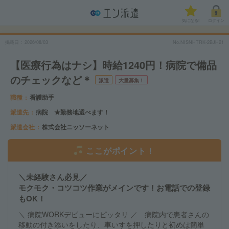
気になる!
ログイン
掲載日
2026/08/03
No.NISNHTRK-2BJH21
【医療行為はナシ】時給1240円！病院で備品
のチェックなど＊
派遣
大量募集！
職種
看護助手
派遣先
病院 ★勤務地選べます！
派遣会社
株式会社ニッソーネット
ここがポイント！
＼未経験さん必見／
モクモク・コツコツ作業がメインです！お電話での登録
もOK！
＼ 病院WORKデビューにピッタリ ／ 病院内で患者さんの
移動の付き添いをしたり、車いすを押したりと初めは簡単