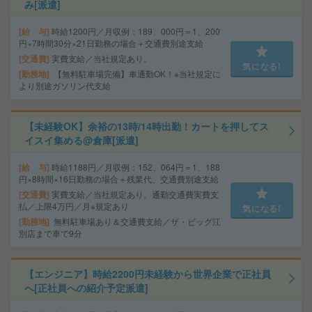
み[派遣]
給 与
時給1200円／月収例：189、000円＝1、200
円×7時間30分×21日勤務の場合＋交通費別途支給
交通費
実費支給／当社規定あり。
気になる!
勤務地
【無料駐車場完備】車通勤OK！※当社規定に
より別途ガソリン代支給
【未経験OK】余裕の13時/14時出勤！カートを押してス
イスイ集める@倉庫[派遣]
給 与
時給1188円／月収例：152、064円＝1、188
円×8時間×16日勤務の場合＋残業代、交通費別途支給
交通費
実費支給／当社規定あり。通勤交通費実費支
払／上限4万円／月※規定あり
気になる!
勤務地
無料駐車場あり＆交通費支給／ザ・ビッグ江
別店まで車で9分
【エンジニア】時給2200円未経験から世界企業で正社員
へ[正社員への紹介予定派遣]