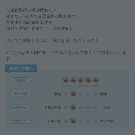
＼資格取得支援制度あり／
働きながら0円で介護資格が取れます！
実務者研修の資格講座を
無料で受講できます（一部条件有）
少しでも興味があれば「気になる」をクリック！
※こちらは求人例です。ご希望にあわせて幅広くご提案いたしま
す。
職場の雰囲気
年齢層
20代
30代
40代
50代
60代
男女比率
女性
男性
職場の様子
活気がある
しずか
仕事の仕方
テキパキ
コツコツ