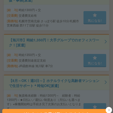
援＊事務[派遣]
給 与
時給1300円＋交
交通費
交通費支給有
気になる!
勤務地
札幌市営南北線 さっぽろ駅 徒歩10分/札幌市
営東西線 西11丁目駅 徒歩11分
【旭川市】時給1,350円！大手グループでのオフィスワー
ク！[派遣]
給 与
時給1350円＋交
交通費
交通費別途規定支給
気になる!
勤務地
JR函館本線 旭川駅 車7分
【8月～OK！週3日～】ホテルライクな高齢者マンション
で生活サポート＊時短OK[派遣]
給 与
無資格未経験：時給1300円～ 経験者：時給
1350円～★日払い／週払い制度あり（月払いも選べま
す）※稼働開始時は手続き完了次第のお支払いとなりま
す。
気になる!