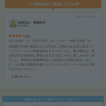
この派遣会社に登録した方の声
投稿時期
2026年03月
就業済み：看護助手
40代女性
4.0
対応の迅速さ
4.0
対応の丁寧さ
4.0
フォロー・研修の充実度
4.0
未経験で介護や看護士さんの手伝いに興味がある方は是非ニー
ソーネットさんの派遣登録をオススメします。私の場合は、担
当者の方が全国的に実績がある方で話しやすく親しみやすい方
でした。就業先の看護師長さんの面談日に採用が決定しまし
た。その後の派遣担当者さんのフォローやメッセージのやり取
りがスムーズでした。
役に立った！
2
興味があったら「★気になる！」をタップ！