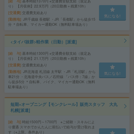
給 与
基本時給1370円 ※交通費全額支給（規定あ
り） 【月収例】22.9万円（20日勤務＋残業10h）
交通費
交通費支給あり
気になる!
勤務地
JR千歳線 長都駅 ・JR「長都駅」から徒歩15
分 ＊自転車、マイカー通勤OK（無料駐車場あり）
<タイパ抜群>軽作業（日勤）[派遣]
給 与
基本時給1300円 ※交通費全額支給（規定あ
り） 【月収例】21.1万円（20日勤務＋残業10h）
交通費
交通費支給あり
勤務地
JR北海道 札沼線 太平駅 ・JR「札沼駅」から
気になる!
車21分 ・北海道中央バス／石狩線 「バス停：7線」か
ら徒歩5分 ＊自転車、バイク、マイカー通勤OK（無料
駐車場あり）
短期×オープニング【モンクレール】販売スタッフ 大丸
札幌[派遣]
給 与
時給1500円～1700円 ※ご経験・スキルによ
り優遇 スマホでかんたんに前払いで給与が受け取れま
す（※上限、条件あり）