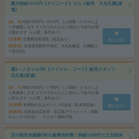
最大時給1610円【クリニーク】コスメ販売 大丸札幌[派
遣]
給 与
時給1500円～1610円 ※ご経験・スキルによ
り考慮致します スマホでかんたんに前払いで給与が受
け取れます（※上限、条件あり）
交通費
交通費全額支給（規定あり）
気になる!
勤務地
北海道札幌市中央区 大丸札幌店 札幌駅よ
り徒歩5分
週3～／ネイルOK【マイケル・コース】販売スタッフ
北広島[派遣]
給 与
時給1600円～1700円 ※ご経験・スキルによ
り考慮致します スマホでかんたんに前払いで給与が受
け取れます（※上限、条件あり）
交通費
車通勤の方はガソリン代支給（駐車場完備）
気になる!
勤務地
北海道北広島市 北広島アウトレット（各駅
からバスで25分） マイカー通勤可能
苫小牧市未経験OKの倉庫内作業！時給1200円で土日祝休