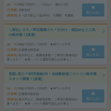
給 与
時給1700円～ ＊日払い・週払いOK
交通費
全額支給
気になる!
勤務地
さっぽろ駅より徒歩4分 大通駅 札幌駅
＼即払いＯＫ／即日勤務ＯＫ＊仕分け・箱詰めなど人気
の軽作業！[派遣]
給 与
時給1150円～1350円 ★Wワーク不可
交通費
交通費全額支給
気になる!
勤務地
旭川市など…勤務地多数！ご希望の勤務地が
選べます！ ★車・バイク通勤可能なお仕事も！
長期×安心＊WEB登録OK！未経験歓迎〇コツコツ軽作業
スタッフ募集！[派遣]
給 与
時給1150円～1350円 ★Wワーク不可
交通費
交通費全額支給
気になる!
勤務地
旭川市など…勤務地多数！ご希望の勤務地が
選べます！ ★車・バイク通勤可能なお仕事も！