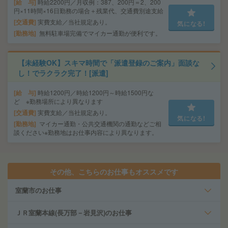
給 与
時給2200円／月収例：387、200円＝2、200
円×11時間×16日勤務の場合＋残業代、交通費別途支給
交通費
実費支給／当社規定あり。
気になる!
勤務地
無料駐車場完備でマイカー通勤が便利です。
【未経験OK】スキマ時間で「派遣登録のご案内」面談な
し！でラクラク完了！[派遣]
給 与
時給1200円／時給1200円～時給1500円な
ど ※勤務場所により異なります
交通費
実費支給／当社規定あり。
気になる!
勤務地
マイカー通勤・公共交通機関の通勤などご相
談ください※勤務地はお仕事内容により異なります。
その他、こちらのお仕事もオススメです
室蘭市のお仕事
ＪＲ室蘭本線(長万部－岩見沢)のお仕事