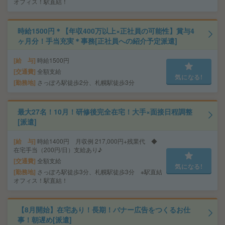
オフィス！駅直結！
時給1500円＊【年収400万以上×正社員の可能性】賞与4
ヶ月分！手当充実＊事務[正社員への紹介予定派遣]
給 与
時給1500円
交通費
全額支給
気になる!
勤務地
さっぽろ駅徒歩2分、札幌駅徒歩3分
最大27名！10月！研修後完全在宅！大手×面接日程調整
[派遣]
給 与
時給1400円 月収例 217,000円+残業代 ◆
在宅手当（200円/日）支給あり♪
交通費
全額支給
気になる!
勤務地
さっぽろ駅徒歩3分、札幌駅徒歩3分 ※駅直結
オフィス！駅直結！
【8月開始】在宅あり！長期！バナー広告をつくるお仕
事！朝遅め[派遣]