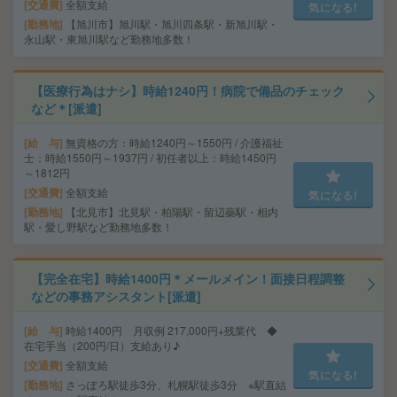
交通費
全額支給
気になる!
勤務地
【旭川市】旭川駅・旭川四条駅・新旭川駅・
永山駅・東旭川駅など勤務地多数！
【医療行為はナシ】時給1240円！病院で備品のチェック
など＊[派遣]
給 与
無資格の方：時給1240円～1550円 / 介護福祉
士：時給1550円～1937円 / 初任者以上：時給1450円
～1812円
交通費
全額支給
気になる!
勤務地
【北見市】北見駅・柏陽駅・留辺蘂駅・相内
駅・愛し野駅など勤務地多数！
【完全在宅】時給1400円＊メールメイン！面接日程調整
などの事務アシスタント[派遣]
給 与
時給1400円 月収例 217,000円+残業代 ◆
在宅手当（200円/日）支給あり♪
交通費
全額支給
気になる!
勤務地
さっぽろ駅徒歩3分、札幌駅徒歩3分 ※駅直結