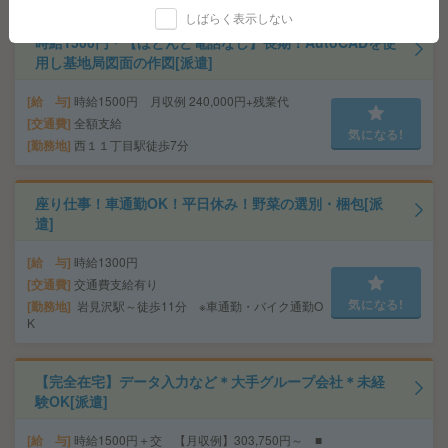
しばらく表示しない
時給1500円＊【ほとんど電話なし】長期！AutoCADを使
用し基地局図面の作図[派遣]
給 与
時給1500円 月収例 240,000円+残業代
交通費
全額支給
気になる!
勤務地
西１１丁目駅徒歩7分
座り仕事！車通勤OK！平日休み！野菜の選別・梱包[派
遣]
給 与
時給1300円
交通費
交通費支給有り
気になる!
勤務地
岩見沢駅～徒歩11分 ※車通勤・バイク通勤O
K
【完全在宅】データ入力など＊大手グループ会社＊未経
験OK[派遣]
給 与
時給1500円＋交 【月収例】303,750円～ ■