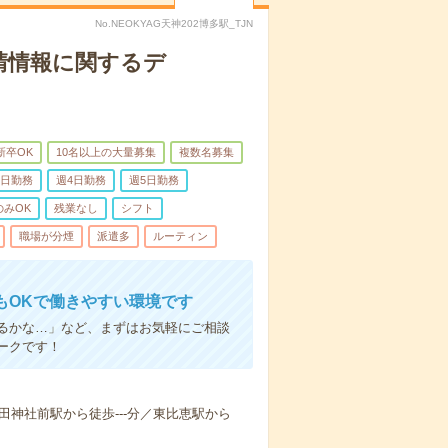
No.NEOKYAG天神202博多駅_TJN
請情報に関するデ
新卒OK
10名以上の大量募集
複数名募集
3日勤務
週4日勤務
週5日勤務
のみOK
残業なし
シフト
職場が分煙
派遣多
ルーティン
もOKで働きやすい環境です
るかな…」など、まずはお気軽にご相談
ークです！
櫛田神社前駅から徒歩---分／東比恵駅から