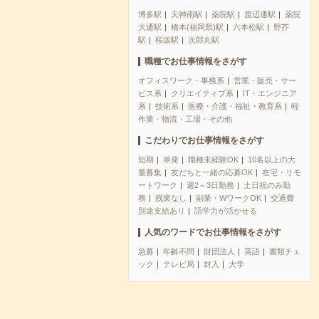
博多駅
天神南駅
薬院駅
渡辺通駅
薬院
大通駅
橋本(福岡県)駅
六本松駅
野芥
駅
桜坂駅
次郎丸駅
職種でお仕事情報をさがす
オフィスワーク・事務系
営業・販売・サー
ビス系
クリエイティブ系
IT・エンジニア
系
技術系
医療・介護・福祉・教育系
軽
作業・物流・工場・その他
こだわりでお仕事情報をさがす
短期
単発
職種未経験OK
10名以上の大
量募集
友だちと一緒の応募OK
在宅・リモ
ートワーク
週2～3日勤務
土日祝のみ勤
務
残業なし
副業・WワークOK
交通費
別途支給あり
語学力が活かせる
人気のワードでお仕事情報をさがす
急募
年齢不問
財団法人
英語
書類チェ
ック
テレビ局
封入
大学