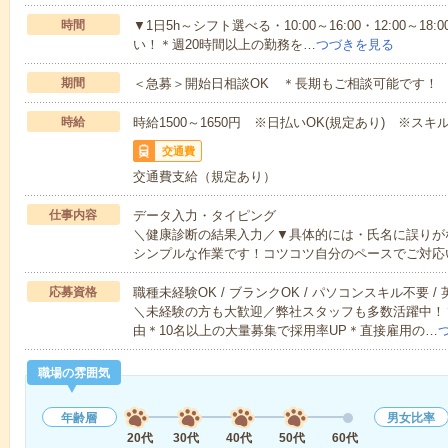
時間
▼1日5h～シフト選べる・10:00～16:00・12:00～
い！＊週20時間以上の勤務を…
つづきを見る
期間
＜急募＞開始日相談OK ＊長期もご相談可能です！
時給
時給1500～1650円 ※日払いOK(規定あり) ※ス
交通費
交通費支給（規定あり）
仕事内容
データ入力・タイピング
＼健康診断の結果入力／▼具体的には・氏名に誤りが
シンプルな作業です！コツコツ自分のペースでご対応
応募資格
職種未経験OK / ブランクOK / パソコンスキル不要 /
＼未経験の方も大歓迎／弊社スタッフも多数活躍中！▼
由＊10名以上の大量募集で採用率UP＊直接雇用の…
職場の雰囲気
年齢層
男女比率
20代
30代
40代
50代
60代