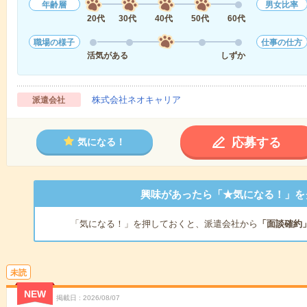
年齢層
男女比率
20代
30代
40代
50代
60代
職場の様子
仕事の仕方
活気がある
しずか
株式会社ネオキャリア
派遣会社
応募する
気になる！
興味があったら「★気になる！」を
「気になる！」を押しておくと、派遣会社から
「面談確約
未読
NEW
掲載日
2026/08/07