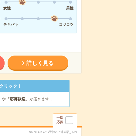
女性
男性
テキパキ
コツコツ
詳しく見る
クリック！
」
や
「応募歓迎」
が届きます！
一括
応募
No.NEOKYAG天神236博多駅_TJN