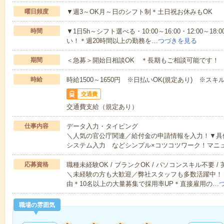
曜日頻度
▼週3～OK月～日のシフト制＊土日祝お休みもOK
時間
▼1日5h～シフト選べる・10:00～16:00・12:00～
い！＊週20時間以上の勤務を…
つづきを見る
期間
＜急募＞開始日相談OK ＊長期もご相談可能です！
時給
時給1500～1650円 ※日払いOK(規定あり) ※ス
交通費
交通費支給（規定あり）
仕事内容
データ入力・タイピング
＼人気の官公庁関連／給付金の申請情報を入力！▼具
システム入力 などシンプル×コツコツワーク！マニ
応募資格
職種未経験OK / ブランクOK / パソコンスキル不要 /
＼未経験の方も大歓迎／弊社スタッフも多数活躍中！▼
由＊10名以上の大量募集で採用率UP＊直接雇用の…
職場の雰囲気