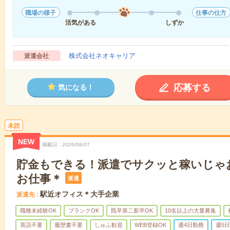
職場の様子
仕事の仕方
活気がある
しずか
株式会社ネオキャリア
派遣会社
応募する
気になる！
未読
NEW
掲載日
2026/08/07
貯金もできる！派遣でサクッと稼いじゃ
お仕事＊
派遣
駅近オフィス＊大手企業
派遣先
職種未経験OK
ブランクOK
既卒第二新卒OK
10名以上の大量募集
英語不要
履歴書不要
しゅふ歓迎
WEB登録OK
週4日勤務
週5