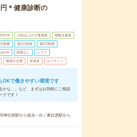
0円＊健康診断の
新卒OK
10名以上の大量募集
複数名募集
3日勤務
週4日勤務
週5日勤務
のみOK
残業なし
シフト
職場が分煙
派遣多
ルーティン
もOKで働きやすい環境です
るかな…」など、まずはお気軽にご相談
ークです！
櫛田神社前駅から徒歩---分／東比恵駅から