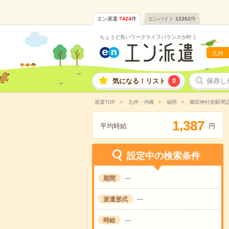
エン派遣
7424
件
エンバイト
12362
件
ちょうど良いワークライフバランスが叶う
九州・
気になる！リスト
0
保存し
派遣TOP
九州・沖縄
福岡
櫛田神社前駅周
,
1
3
8
7
平均時給:
円
設定中の検索条件
期間
---
派遣形式
---
時給
---