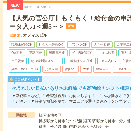
NEW
掲載日
2026/08/08
【人気の官公庁】もくもく！給付金の申
ータ入力＜週3～＞
派遣
オフィスビル
派遣先
職種未経験OK
社会人未経験OK
ブランクOK
大学生歓迎
既卒第二
OA不要
英語不要
履歴書不要
40～50代活躍
しゅふ歓迎
週2～
土日祝休
朝10時以降スタート
16時前までの仕事
5ｈ以内OK
午後
副業・WワークOK
交費支給
駅歩5分
大手
服装自由
日払いOK
ここがポイント！
≪うれしい日払いあり≫未経験でも高時給＊シフト相談
▼勤務曜日など、ご希望は親身にお伺いします！「こんな働き方でき
ください！▼特別な知識不要で、マニュアル通りに進めるシンプルワ
勤務地
福岡市博多区
博多駅から徒歩2分／祇園(福岡県)駅から徒歩---分／
徒歩---分／呉服町(福岡県)駅から徒歩---分