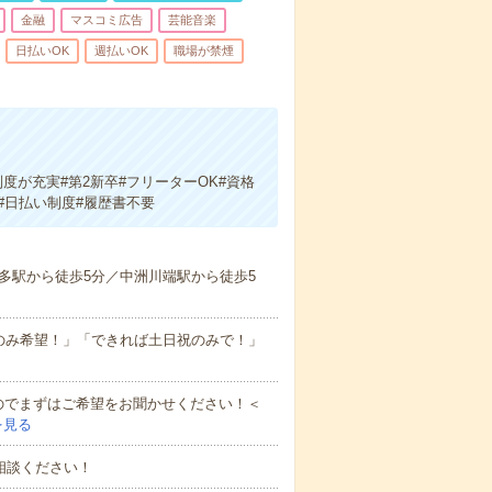
金融
マスコミ広告
芸能音楽
日払いOK
週払いOK
職場が禁煙
度が充実#第2新卒#フリーターOK#資格
#日払い制度#履歴書不要
多駅から徒歩5分／中洲川端駅から徒歩5
のみ希望！」「できれば土日祝のみで！」
のでまずはご希望をお聞かせください！＜
を見る
相談ください！