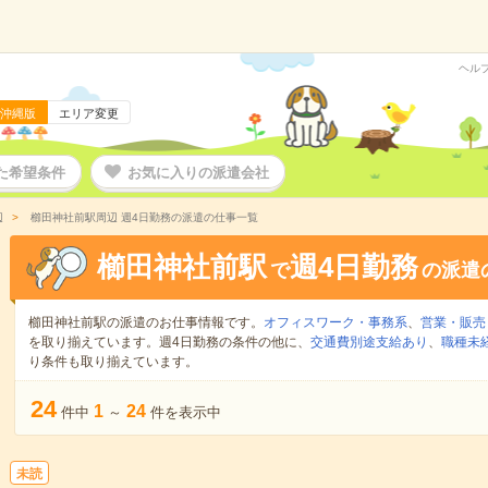
ヘル
沖縄版
エリア変更
た希望条件
お気に入りの派遣会社
辺
櫛田神社前駅周辺 週4日勤務の派遣の仕事一覧
櫛田神社前駅
週4日勤務
で
の派遣
櫛田神社前駅の派遣のお仕事情報です。
オフィスワーク・事務系
、
営業・販売
を取り揃えています。週4日勤務の条件の他に、
交通費別途支給あり
、
職種未
り条件も取り揃えています。
24
1
24
件中
～
件を表示中
未読