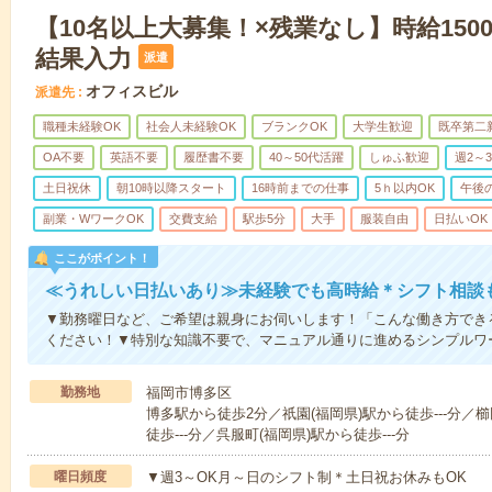
【10名以上大募集！×残業なし】時給150
結果入力
派遣
オフィスビル
派遣先
職種未経験OK
社会人未経験OK
ブランクOK
大学生歓迎
既卒第二
OA不要
英語不要
履歴書不要
40～50代活躍
しゅふ歓迎
週2～
土日祝休
朝10時以降スタート
16時前までの仕事
5ｈ以内OK
午後
副業・WワークOK
交費支給
駅歩5分
大手
服装自由
日払いOK
ここがポイント！
≪うれしい日払いあり≫未経験でも高時給＊シフト相談
▼勤務曜日など、ご希望は親身にお伺いします！「こんな働き方でき
ください！▼特別な知識不要で、マニュアル通りに進めるシンプルワ
勤務地
福岡市博多区
博多駅から徒歩2分／祇園(福岡県)駅から徒歩---分／
徒歩---分／呉服町(福岡県)駅から徒歩---分
曜日頻度
▼週3～OK月～日のシフト制＊土日祝お休みもOK