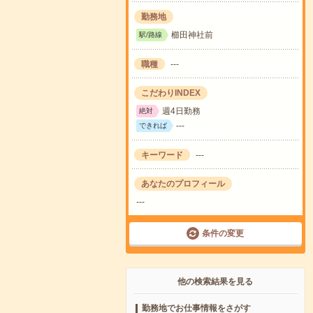
勤務地
櫛田神社前
駅/路線
職種
---
こだわりINDEX
週4日勤務
絶対
---
できれば
キーワード
---
あなたのプロフィール
---
条件の変更
他の検索結果を見る
勤務地でお仕事情報をさがす