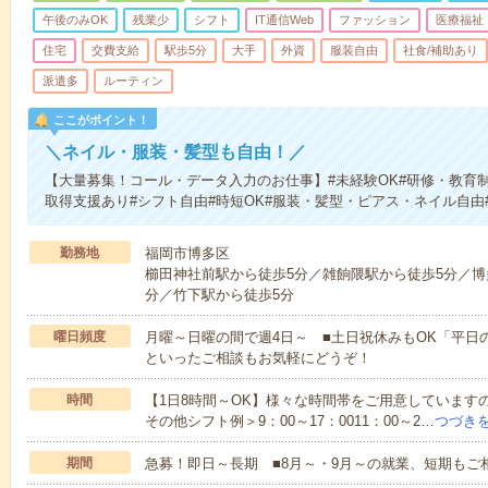
午後のみOK
残業少
シフト
IT通信Web
ファッション
医療福祉
住宅
交費支給
駅歩5分
大手
外資
服装自由
社食/補助あり
派遣多
ルーティン
ここがポイント！
＼ネイル・服装・髪型も自由！／
【大量募集！コール・データ入力のお仕事】#未経験OK#研修・教育制
取得支援あり#シフト自由#時短OK#服装・髪型・ピアス・ネイル自由
勤務地
福岡市博多区
櫛田神社前駅から徒歩5分／雑餉隈駅から徒歩5分／博
分／竹下駅から徒歩5分
曜日頻度
月曜～日曜の間で週4日～ ■土日祝休みもOK「平日
といったご相談もお気軽にどうぞ！
時間
【1日8時間～OK】様々な時間帯をご用意しています
その他シフト例＞9：00～17：0011：00～2…
つづき
期間
急募！即日～長期 ■8月～・9月～の就業、短期もご