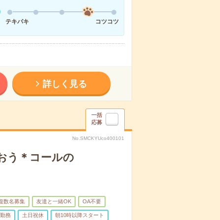
テキパキ
コツコツ
詳しく見る
一括
応募
No.SMCKYUco400101
おう＊コールの
複数名募集
友達と一緒OK
OA不要
日勤務
土日祝休
朝10時以降スタート