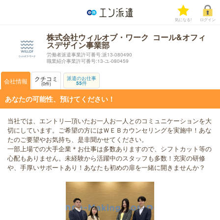
気になる!
ログイン
株式会社ウィルオブ・ワーク コール&オフィ
スデザイン事業部
労働者派遣事業許可番号:派13-080490
職業紹介事業許可番号:13-ユ-080459
クチコミ
派遣のお仕事
会社情報
55
件
0
件
あなたの可能性、預けてください！
当社では、エントリ―頂いたお一人お一人とのコミュニケーションを大
切にしています。ご希望の方にはＷＥＢカウンセリングを実施中！あな
たのご要望やお気持ち、是非聞かせてください。
一部上場での大手企業＊お仕事は多数ありますので、シフトカット等の
心配もありません。未経験から活躍中のスタッフも多数！充実の研修
や、手厚いサポートあり！あなたも初めの扉を一緒に開きませんか？