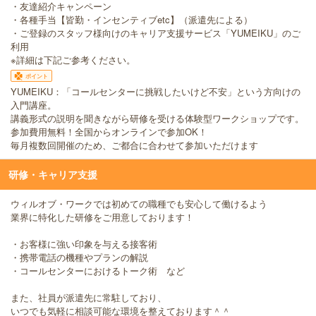
・友達紹介キャンペーン
・各種手当【皆勤・インセンティブetc】（派遣先による）
・ご登録のスタッフ様向けのキャリア支援サービス「YUMEIKU」のご
利用
※詳細は下記ご参考ください。
ポイント
YUMEIKU：「コールセンターに挑戦したいけど不安」という方向けの
入門講座。
講義形式の説明を聞きながら研修を受ける体験型ワークショップです。
参加費用無料！全国からオンラインで参加OK！
毎月複数回開催のため、ご都合に合わせて参加いただけます
研修・キャリア支援
ウィルオブ・ワークでは初めての職種でも安心して働けるよう
業界に特化した研修をご用意しております！
・お客様に強い印象を与える接客術
・携帯電話の機種やプランの解説
・コールセンターにおけるトーク術 など
また、社員が派遣先に常駐しており、
いつでも気軽に相談可能な環境を整えております＾＾