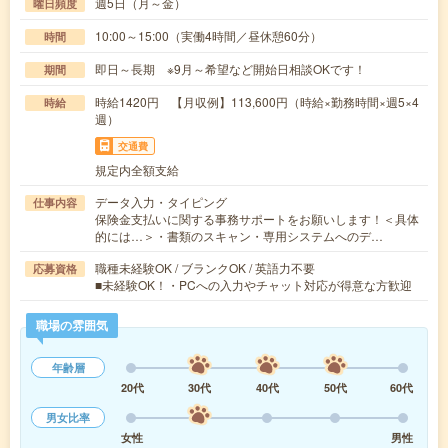
週5日（月～金）
曜日頻度
10:00～15:00（実働4時間／昼休憩60分）
時間
即日～長期 ※9月～希望など開始日相談OKです！
期間
時給1420円 【月収例】113,600円（時給×勤務時間×週5×4
時給
週）
交通費
規定内全額支給
データ入力・タイピング
仕事内容
保険金支払いに関する事務サポートをお願いします！＜具体
的には…＞・書類のスキャン・専用システムへのデ…
職種未経験OK / ブランクOK / 英語力不要
応募資格
■未経験OK！・PCへの入力やチャット対応が得意な方歓迎
職場の雰囲気
年齢層
20代
30代
40代
50代
60代
男女比率
女性
男性