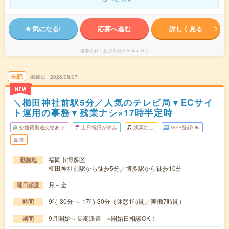
気になる!
応募へ進む
詳しく見る
派遣会社
株式会社ネオキャリア
未読
掲載日
2026/08/07
NEW
＼櫛田神社前駅5分／人気のテレビ局▼ECサイ
ト運用の事務▼残業ナシ×17時半定時
交通費別途支給あり
土日祝日が休み
残業なし
WEB登録OK
派遣
福岡市博多区
勤務地
櫛田神社前駅から徒歩5分／博多駅から徒歩10分
月～金
曜日頻度
9時 30分 ～ 17時 30分（休憩1時間／実働7時間）
時間
9月開始～長期派遣 ※開始日相談OK！
期間