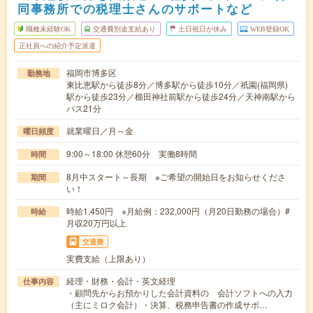
同事務所での税理士さんのサポートなど
職種未経験OK
交通費別途支給あり
土日祝日が休み
WEB登録OK
正社員への紹介予定派遣
福岡市博多区
勤務地
東比恵駅から徒歩8分／博多駅から徒歩10分／祇園(福岡県)
駅から徒歩23分／櫛田神社前駅から徒歩24分／天神南駅から
バス21分
就業曜日／月～金
曜日頻度
9:00～18:00 休憩60分 実働8時間
時間
8月中スタート～長期 ※ご希望の開始日をお知らせくださ
期間
い！
時給1,450円 ※月給例：232,000円（月20日勤務の場合）#
時給
月収20万円以上
交通費
実費支給（上限あり）
経理・財務・会計・英文経理
仕事内容
・顧問先からお預かりした会計資料の 会計ソフトへの入力
（主にミロク会計）・決算、税務申告書の作成サポ…