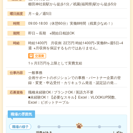
櫛田神社前駅から徒歩1分／祇園(福岡県)駅から徒歩5分
月～金／週5日
曜日頻度
09:00-18:00（休憩60分）実働8時間（残業少なめ！）
時間
即日～長期 ※開始日相談OK
期間
時給1400円 月収例 22万円 時給1400円×実働8h×週5日×4
時給
週 ※月収例を保証するものではありません。
交通費
1ヶ月3万円を上限として実費支給
一般事務
仕事内容
企画サポートのポジションでの事務・パートナー企業の登
録・変更・申込受付・カリキュラム発送・認定証の発…
職種未経験OK / ブランクOK / 英語力不要
応募資格
■未経験OK！【必要なスキル】Excel：VLOOKUP関数、
Excel：ピボットテーブル
職場の雰囲気
職場の様子
活気がある
しずか