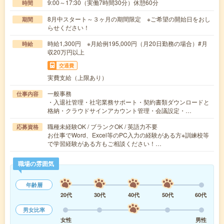
9:00～17:30（実働7時間30分）休憩60分
時間
8月中スタート～３ヶ月の期間限定 ※ご希望の開始日をおし
期間
らせください！
時給1,300円 ※月給例195,000円（月20日勤務の場合）#月
時給
収20万円以上
交通費
実費支給（上限あり）
一般事務
仕事内容
・入退社管理・社宅業務サポート・契約書類ダウンロードと
格納・クラウドサインアカウント管理・会議設定・…
職種未経験OK / ブランクOK / 英語力不要
応募資格
お仕事でWord、Excel等のPC入力の経験がある方※訓練校等
で学習経験がある方もご相談ください！…
職場の雰囲気
年齢層
20代
30代
40代
50代
60代
男女比率
女性
男性