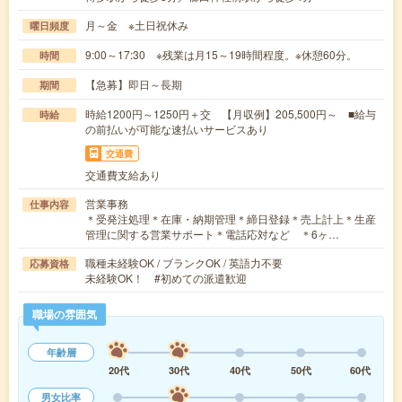
月～金 ※土日祝休み
曜日頻度
9:00～17:30 ※残業は月15～19時間程度。※休憩60分。
時間
【急募】即日～長期
期間
時給1200円～1250円＋交 【月収例】205,500円～ ■給与
時給
の前払いが可能な速払いサービスあり
交通費
交通費支給あり
営業事務
仕事内容
＊受発注処理＊在庫・納期管理＊締日登録＊売上計上＊生産
管理に関する営業サポート＊電話応対など ＊6ヶ…
職種未経験OK / ブランクOK / 英語力不要
応募資格
未経験OK！ #初めての派遣歓迎
職場の雰囲気
年齢層
20代
30代
40代
50代
60代
男女比率