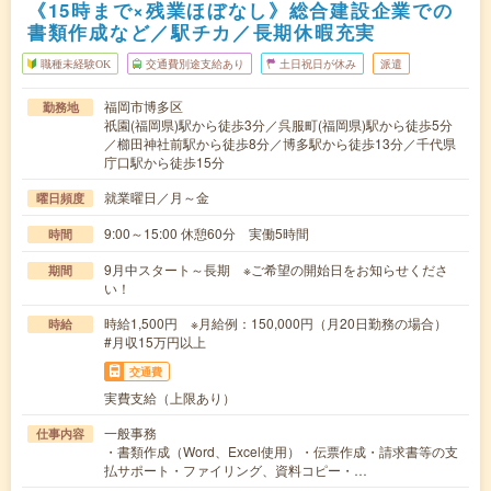
《15時まで×残業ほぼなし》総合建設企業での
書類作成など／駅チカ／長期休暇充実
職種未経験OK
交通費別途支給あり
土日祝日が休み
派遣
福岡市博多区
勤務地
祇園(福岡県)駅から徒歩3分／呉服町(福岡県)駅から徒歩5分
／櫛田神社前駅から徒歩8分／博多駅から徒歩13分／千代県
庁口駅から徒歩15分
就業曜日／月～金
曜日頻度
9:00～15:00 休憩60分 実働5時間
時間
9月中スタート～長期 ※ご希望の開始日をお知らせくださ
期間
い！
時給1,500円 ※月給例：150,000円（月20日勤務の場合）
時給
#月収15万円以上
交通費
実費支給（上限あり）
一般事務
仕事内容
・書類作成（Word、Excel使用）・伝票作成・請求書等の支
払サポート・ファイリング、資料コピー・…