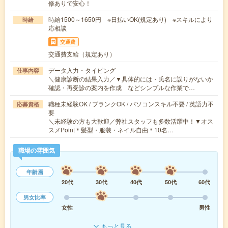
修ありで安心！
時給1500～1650円 ※日払いOK(規定あり) ※スキルにより
時給
応相談
交通費
交通費支給（規定あり）
データ入力・タイピング
仕事内容
＼健康診断の結果入力／▼具体的には・氏名に誤りがないか
確認・再受診の案内を作成 などシンプルな作業で…
職種未経験OK / ブランクOK / パソコンスキル不要 / 英語力不
応募資格
要
＼未経験の方も大歓迎／弊社スタッフも多数活躍中！▼オス
スメPoint＊髪型・服装・ネイル自由＊10名…
職場の雰囲気
年齢層
20代
30代
40代
50代
60代
男女比率
女性
男性
もっと見る