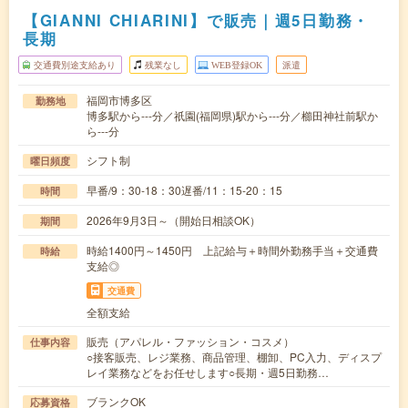
【GIANNI CHIARINI】で販売｜週5日勤務・
長期
交通費別途支給あり
残業なし
WEB登録OK
派遣
福岡市博多区
勤務地
博多駅から---分／祇園(福岡県)駅から---分／櫛田神社前駅か
ら---分
シフト制
曜日頻度
早番/9：30-18：30遅番/11：15-20：15
時間
2026年9月3日～（開始日相談OK）
期間
時給1400円～1450円 上記給与＋時間外勤務手当＋交通費
時給
支給◎
交通費
全額支給
販売（アパレル・ファッション・コスメ）
仕事内容
○接客販売、レジ業務、商品管理、棚卸、PC入力、ディスプ
レイ業務などをお任せします○長期・週5日勤務…
ブランクOK
応募資格