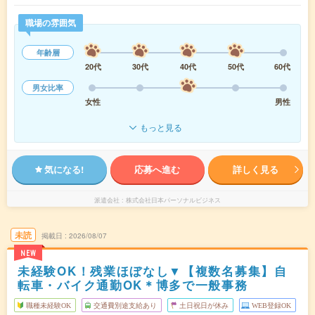
職場の雰囲気
年齢層
20代
30代
40代
50代
60代
男女比率
女性
男性
もっと見る
気になる!
応募へ進む
詳しく見る
派遣会社
株式会社日本パーソナルビジネス
未読
掲載日
2026/08/07
NEW
未経験OK！残業ほぼなし▼【複数名募集】自
転車・バイク通勤OK＊博多で一般事務
職種未経験OK
交通費別途支給あり
土日祝日が休み
WEB登録OK