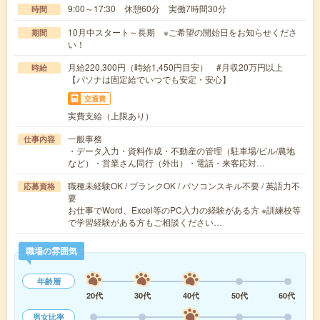
9:00～17:30 休憩60分 実働7時間30分
時間
10月中スタート～長期 ※ご希望の開始日をお知らせくださ
期間
い！
月給220,300円（時給1,450円目安） #月収20万円以上
時給
【パソナは固定給でいつでも安定・安心】
交通費
実費支給（上限あり）
一般事務
仕事内容
・データ入力・資料作成・不動産の管理（駐車場/ビル/農地
など）・営業さん同行（外出）・電話・来客応対…
職種未経験OK / ブランクOK / パソコンスキル不要 / 英語力不
応募資格
要
お仕事でWord、Excel等のPC入力の経験がある方 ※訓練校等
で学習経験がある方もご相談ください…
職場の雰囲気
年齢層
20代
30代
40代
50代
60代
男女比率