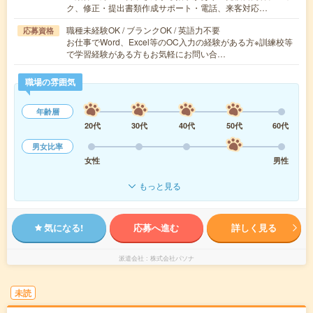
ク、修正・提出書類作成サポート・電話、来客対応…
職種未経験OK / ブランクOK / 英語力不要
応募資格
お仕事でWord、Excel等のOC入力の経験がある方※訓練校等
で学習経験がある方もお気軽にお問い合…
職場の雰囲気
年齢層
20代
30代
40代
50代
60代
男女比率
女性
男性
もっと見る
気になる!
応募へ進む
詳しく見る
派遣会社
株式会社パソナ
未読