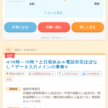
女性
男性
もっと見る
気になる!
応募へ進む
詳しく見る
派遣会社
株式会社パソナ
未読
掲載日
2026/08/07
NEW
≪10時～15時＊土日祝休み≫電話対応ほぼな
し＊データ入力メインの事務✨
職種未経験OK
交通費別途支給あり
土日祝日が休み
WEB登録OK
派遣
福岡市博多区
勤務地
呉服町(福岡県)駅から徒歩2分／中洲川端駅から徒歩3分／西
鉄福岡駅からバス9分／櫛田神社前駅から徒歩11分／博多駅
からバス12分