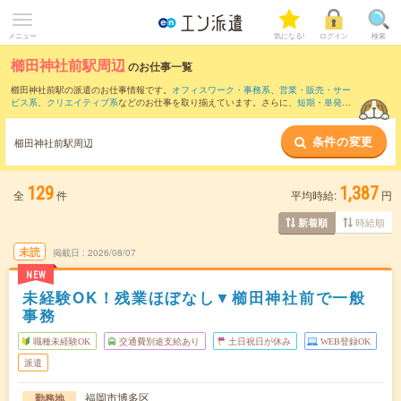
メニュー
気になる!
ログイン
検索
櫛田神社前駅周辺
のお仕事一覧
櫛田神社前駅の派遣のお仕事情報です。
オフィスワーク・事務系
、
営業・販売・サー
ビス系
、
クリエイティブ系
などのお仕事を取り揃えています。さらに、
短期
・
単発
な
どの期間や、
職種未経験OK
などのこだわり条件で絞り込んでいただけます。
条件の変更
また、
博多駅
・
天神駅
・
西鉄福岡駅
・
中洲川端駅
・
天神南駅
など近隣駅のお仕事もご
櫛田神社前駅周辺
確認いただけます。
129
1,387
全
件
平均時給:
円
時給順
新着順
未読
掲載日
2026/08/07
NEW
未経験OK！残業ほぼなし▼櫛田神社前で一般
事務
職種未経験OK
交通費別途支給あり
土日祝日が休み
WEB登録OK
派遣
福岡市博多区
勤務地