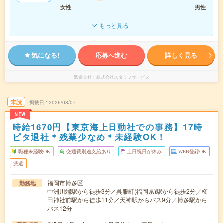
女性
男性
もっと見る
気になる!
応募へ進む
詳しく見る
派遣会社
株式会社スタッフサービス
未読
掲載日
2026/08/07
NEW
時給1670円【東京海上日動社での事務】17時
ピタ退社＊残業少なめ＊未経験OK！
職種未経験OK
交通費別途支給あり
土日祝日が休み
WEB登録OK
派遣
福岡市博多区
勤務地
中洲川端駅から徒歩3分／呉服町(福岡県)駅から徒歩2分／櫛
田神社前駅から徒歩11分／天神駅からバス9分／博多駅から
バス12分