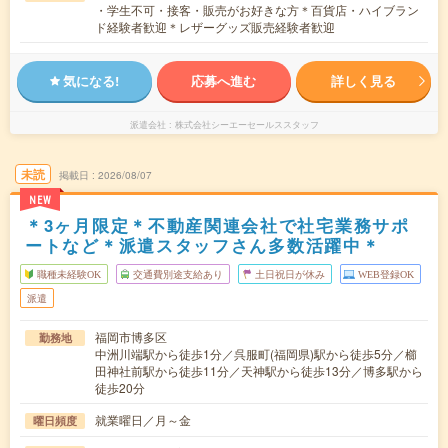
・学生不可・接客・販売がお好きな方＊百貨店・ハイブラン
ド経験者歓迎＊レザーグッズ販売経験者歓迎
気になる!
応募へ進む
詳しく見る
派遣会社
株式会社シーエーセールススタッフ
未読
掲載日
2026/08/07
NEW
＊3ヶ月限定＊不動産関連会社で社宅業務サポ
ートなど＊派遣スタッフさん多数活躍中＊
職種未経験OK
交通費別途支給あり
土日祝日が休み
WEB登録OK
派遣
福岡市博多区
勤務地
中洲川端駅から徒歩1分／呉服町(福岡県)駅から徒歩5分／櫛
田神社前駅から徒歩11分／天神駅から徒歩13分／博多駅から
徒歩20分
就業曜日／月～金
曜日頻度