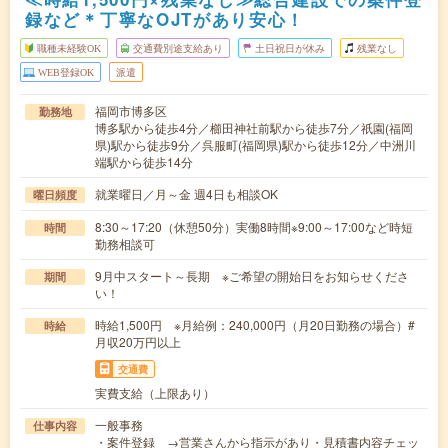
録など＊丁寧なOJTがあり安心！
職種未経験OK
交通費別途支給あり
土日祝日が休み
残業なし
WEB登録OK
派遣
福岡市博多区
勤務地
博多駅から徒歩4分／櫛田神社前駅から徒歩7分／祇園(福岡
県)駅から徒歩9分／呉服町(福岡県)駅から徒歩12分／中洲川
端駅から徒歩14分
就業曜日／月～金 週4日も相談OK
曜日頻度
8:30～17:20（休憩50分）実働8時間※9:00～17:00など時短
時間
勤務相談可
9月中スタート～長期 ※ご希望の開始日をお知らせくださ
期間
い！
時給1,500円 ※月給例：240,000円（月20日勤務の場合）#
時給
月収20万円以上
交通費
実費支給（上限あり）
一般事務
仕事内容
・案件登録 →営業さんから指示があり・見積書内容チェッ