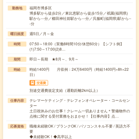
福岡市博多区
勤務地
博多駅から徒歩2分／東比恵駅から徒歩15分／祇園(福岡県)
駅から---分／櫛田神社前駅から---分／呉服町(福岡県)駅から--
-分
週5日／月～金
曜日頻度
07:50～18:00（実働8時間10分/休憩60分）【シフト例】
時間
(1)7:50～17:00(2)8…
即日～長期 ★8月～、9月～
期間
時給1400円 月収例：24万6400円（時給1400円×8h×22
時給
日）
交通費
別途交通費規定支給（通勤距離2km以上）
テレマーケティング・テレフォンオペレーター・コールセン
仕事内容
ター
土日祝休みのお仕事！クレーム一切ありません＊警備物件の
点検に関する受付業務をおまかせ！【仕事内容】点…
職種未経験OK / ブランクOK / パソコンスキル不要 / 英語力不
応募資格
要
◆未経験OK！◆高卒以上