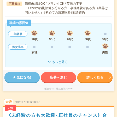
職種未経験OK / ブランクOK / 英語力不要
応募資格
・Excelの四則演算が分かる方・事務経験がある方（業界は
問いません）#初めての派遣歓迎#面談確約
職場の雰囲気
年齢層
20代
30代
40代
50代
60代
男女比率
女性
男性
もっと見る
気になる!
応募へ進む
詳しく見る
派遣会社
株式会社パソナ
未読
掲載日
2026/08/07
NEW
《未経験の方も大歓迎×正社員のチャンス》合