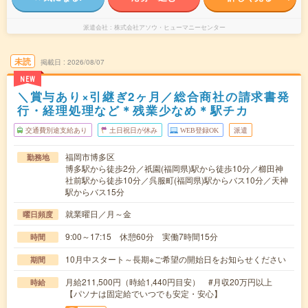
派遣会社
株式会社アソウ・ヒューマニーセンター
未読
掲載日
2026/08/07
NEW
＼賞与あり×引継ぎ2ヶ月／総合商社の請求書発
行・経理処理など＊残業少なめ＊駅チカ
交通費別途支給あり
土日祝日が休み
WEB登録OK
派遣
福岡市博多区
勤務地
博多駅から徒歩2分／祇園(福岡県)駅から徒歩10分／櫛田神
社前駅から徒歩10分／呉服町(福岡県)駅からバス10分／天神
駅からバス15分
就業曜日／月～金
曜日頻度
9:00～17:15 休憩60分 実働7時間15分
時間
10月中スタート～長期※ご希望の開始日をお知らせください
期間
月給211,500円（時給1,440円目安） #月収20万円以上
時給
【パソナは固定給でいつでも安定・安心】