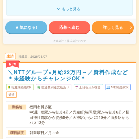
もっと見る
気になる!
応募へ進む
詳しく見る
派遣会社
株式会社パソナ
未読
掲載日
2026/08/07
NEW
＼NTTグループ×月給22万円～／資料作成など
＊未経験からチャレンジOK＊
職種未経験OK
交通費別途支給あり
土日祝日が休み
WEB登録OK
派遣
福岡市博多区
勤務地
中洲川端駅から徒歩4分／呉服町(福岡県)駅から徒歩6分／櫛
田神社前駅から徒歩8分／天神駅からバス10分／博多駅から
バス13分
就業曜日／月～金
曜日頻度