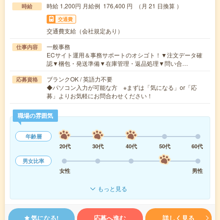
時給 1,200円 月給例 176,400 円 （月 21 日換算 ）
時給
交通費
交通費支給（会社規定あり）
一般事務
仕事内容
ECサイト運用＆事務サポートのオシゴト！▼注文データ確
認▼梱包・発送準備▼在庫管理・返品処理▼問い合…
ブランクOK / 英語力不要
応募資格
◆パソコン入力が可能な方 ※まずは「気になる」or「応
募」よりお気軽にお問合わせください！
職場の雰囲気
年齢層
20代
30代
40代
50代
60代
男女比率
女性
男性
もっと見る
気になる!
応募へ進む
詳しく見る