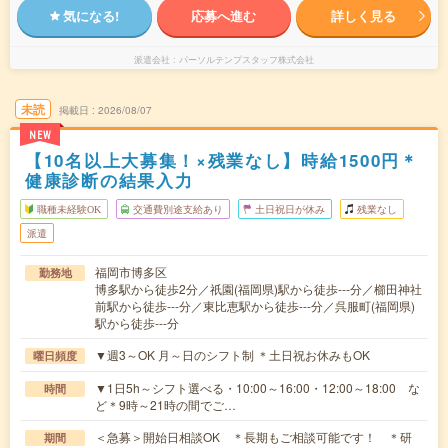
気になる!
応募へ進む
詳しく見る
派遣会社
パーソルテンプスタッフ株式会社
未読
掲載日
2026/08/07
NEW
【10名以上大募集！×残業なし】時給1500円＊
健康診断の結果入力
職種未経験OK
交通費別途支給あり
土日祝日が休み
残業なし
派遣
福岡市博多区
勤務地
博多駅から徒歩2分／祇園(福岡県)駅から徒歩---分／櫛田神社
前駅から徒歩---分／東比恵駅から徒歩---分／呉服町(福岡県)
駅から徒歩---分
▼週3～OK 月～日のシフト制 ＊土日祝お休みもOK
曜日頻度
▼1日5h～シフト選べる・10:00～16:00・12:00～18:00 な
時間
ど＊9時～21時の間でご…
＜急募＞開始日相談OK ＊長期もご相談可能です！ ＊研
期間