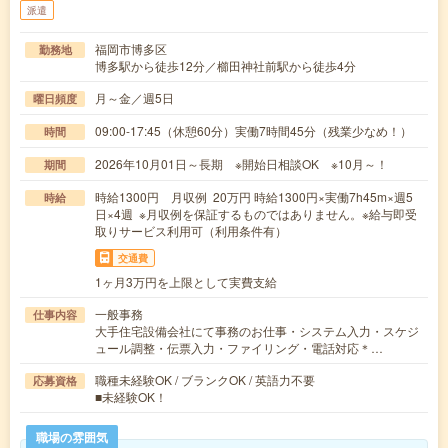
派遣
福岡市博多区
勤務地
博多駅から徒歩12分／櫛田神社前駅から徒歩4分
月～金／週5日
曜日頻度
09:00-17:45（休憩60分）実働7時間45分（残業少なめ！）
時間
2026年10月01日～長期 ※開始日相談OK ※10月～！
期間
時給1300円 月収例 20万円 時給1300円×実働7h45m×週5
時給
日×4週 ※月収例を保証するものではありません。※給与即受
取りサービス利用可（利用条件有）
交通費
1ヶ月3万円を上限として実費支給
一般事務
仕事内容
大手住宅設備会社にて事務のお仕事・システム入力・スケジ
ュール調整・伝票入力・ファイリング・電話対応＊…
職種未経験OK / ブランクOK / 英語力不要
応募資格
■未経験OK！
職場の雰囲気