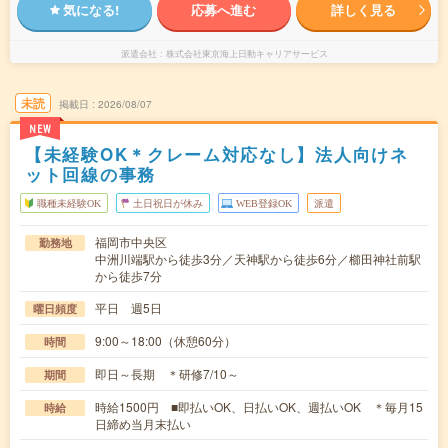
気になる!
応募へ進む
詳しく見る
派遣会社
株式会社東京海上日動キャリアサービス
未読
掲載日
2026/08/07
NEW
【未経験OK＊クレーム対応なし】法人向けネ
ット回線の事務
職種未経験OK
土日祝日が休み
WEB登録OK
派遣
福岡市中央区
勤務地
中洲川端駅から徒歩3分／天神駅から徒歩6分／櫛田神社前駅
から徒歩7分
平日 週5日
曜日頻度
9:00～18:00（休憩60分）
時間
即日～長期 ＊研修7/10～
期間
時給1500円 ■即払いOK、日払いOK、週払いOK ＊毎月15
時給
日締め当月末払い