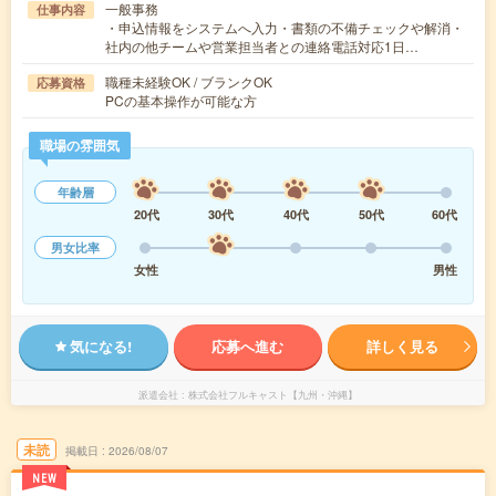
一般事務
仕事内容
・申込情報をシステムへ入力・書類の不備チェックや解消・
社内の他チームや営業担当者との連絡電話対応1日…
職種未経験OK / ブランクOK
応募資格
PCの基本操作が可能な方
職場の雰囲気
年齢層
20代
30代
40代
50代
60代
男女比率
女性
男性
気になる!
応募へ進む
詳しく見る
派遣会社
株式会社フルキャスト【九州・沖縄】
未読
掲載日
2026/08/07
NEW