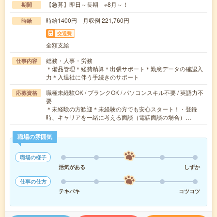
【急募】即日～長期 ※8月～！
期間
時給1400円 月収例 221,760円
時給
交通費
全額支給
総務・人事・労務
仕事内容
＊備品管理＊経費精算＊出張サポート＊勤怠データの確認入
力＊入退社に伴う手続きのサポート
職種未経験OK / ブランクOK / パソコンスキル不要 / 英語力不
応募資格
要
＊未経験の方歓迎＊未経験の方でも安心スタート！・登録
時、キャリアを一緒に考える面談（電話面談の場合）…
職場の雰囲気
職場の様子
活気がある
しずか
仕事の仕方
テキパキ
コツコツ