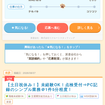
仕事の仕方
テキパキ
コツコツ
気になる!
応募へ進む
詳しく見る
派遣会社
株式会社リクルートスタッフィング
興味があったら「★気になる！」をタップ！
「気になる！」を押しておくと、派遣会社から
「面談確約」
や
「応募歓迎」
が届きます！
未読
掲載日
2026/08/07
NEW
【土日祝休み！】未経験OK！点検受付⇒PC記
録のシンプル業務＠1件5分程度！
職種未経験OK
交通費別途支給あり
土日祝日が休み
WEB登録OK
派遣