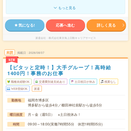
もっと見る
気になる!
応募へ進む
詳しく見る
派遣会社
株式会社東京海上日動キャリアサービス
未読
掲載日
2026/08/07
NEW
【ピタッと定時！】大手グループ！高時給
1400円！事務のお仕事
職種未経験OK
交通費別途支給あり
土日祝日が休み
残業なし
WEB登録OK
派遣
福岡市博多区
勤務地
博多駅から徒歩4分／櫛田神社前駅から徒歩5分
月～金（週5日） ※土日祝休み！
曜日頻度
09:00～18:00(実働7時間55分 休憩1時間05分)
時間