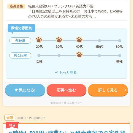
職種未経験OK / ブランクOK / 英語力不要
応募資格
・日商簿記2級以上をお持ちの方・お仕事でWord、Excel等
のPC入力の経験がある方※未経験の方も…
職場の雰囲気
年齢層
20代
30代
40代
50代
60代
男女比率
女性
男性
もっと見る
気になる!
応募へ進む
詳しく見る
派遣会社
株式会社パソナ
未読
掲載日
2026/08/07
NEW
≪時給1,500円×残業なし≫総合建設での案件登