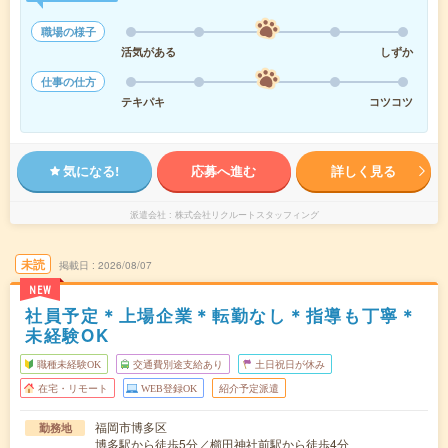
職場の様子
活気がある
しずか
仕事の仕方
テキパキ
コツコツ
気になる!
応募へ進む
詳しく見る
派遣会社
株式会社リクルートスタッフィング
未読
掲載日
2026/08/07
NEW
社員予定＊上場企業＊転勤なし＊指導も丁寧＊
未経験OK
職種未経験OK
交通費別途支給あり
土日祝日が休み
在宅・リモート
WEB登録OK
紹介予定派遣
福岡市博多区
勤務地
博多駅から徒歩5分／櫛田神社前駅から徒歩4分