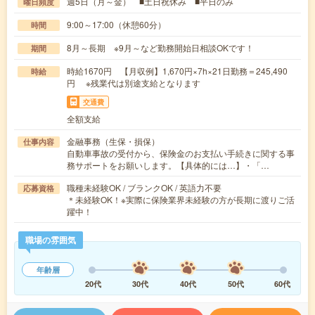
週5日（月～金） ■土日祝休み ■平日のみ
曜日頻度
9:00～17:00（休憩60分）
時間
8月～長期 ※9月～など勤務開始日相談OKです！
期間
時給1670円 【月収例】1,670円×7h×21日勤務＝245,490
時給
円 ※残業代は別途支給となります
交通費
全額支給
金融事務（生保・損保）
仕事内容
自動車事故の受付から、保険金のお支払い手続きに関する事
務サポートをお願いします。【具体的には…】・「…
職種未経験OK / ブランクOK / 英語力不要
応募資格
＊未経験OK！※実際に保険業界未経験の方が長期に渡りご活
躍中！
職場の雰囲気
年齢層
20代
30代
40代
50代
60代