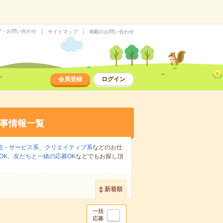
プ・お問い合わせ
サイトマップ
掲載のお問い合わせ
会員登録
ログイン
事情報一覧
売・サービス系
、
クリエイティブ系
などのお仕
OK
、
友だちと一緒の応募OK
などでもお探し頂
新着順
一括
応募