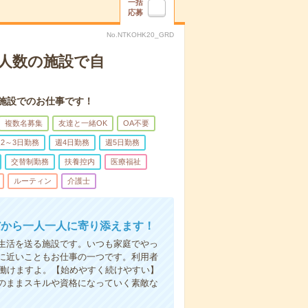
一括
応募
No.NTKOHK20_GRD
人数の施設で自
施設でのお仕事です！
複数名募集
友達と一緒OK
OA不要
2～3日勤務
週4日勤務
週5日勤務
交替制勤務
扶養控内
医療福祉
ルーティン
介護士
だから一人一人に寄り添えます！
生活を送る施設です。いつも家庭でやっ
に近いこともお仕事の一つです。利用者
で働けますよ。【始めやすく続けやすい】
のままスキルや資格になっていく素敵な