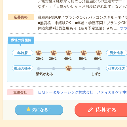
／無資格未経験から始める介護施設での生活サポート
なずく」「天気がいいからお散歩に連れ出す」なども
応募資格
職種未経験OK / ブランクOK / パソコンスキル不要 /
■無資格・未経験OK！■年齢・学歴不問！ブランクOK
保険完備■社員登用あり（紹介予定派遣）★WE…
つづ
職場の雰囲気
年齢層
男女比率
20代
30代
40代
50代
60代
職場の様子
仕事の仕方
活気がある
しずか
日研トータルソーシング株式会社 メディカルケア事
派遣会社
応募する
気になる！