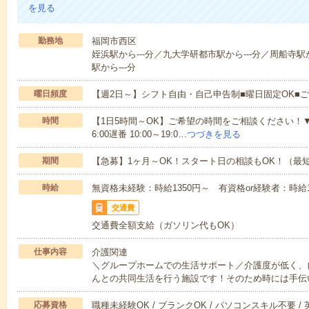
を見る
勤務地
福岡市西区
姪浜駅から---分／九大学研都市駅から---分／周船寺駅か
駅から---分
曜日頻度
【週2日～】シフト自由・自己申告制■曜日固定OK■
時間
【1日5時間～OK】ご希望の時間をご相談ください！▼シフト例
6:00遅番 10:00～19:0…
つづきを見る
期間
【急募】1ヶ月～OK！スタート日の相談もOK！（最
時給
無資格未経験：時給1350円～ 有資格or経験者：時給15
交通費
交通費全額支給（ガソリン代もOK）
仕事内容
介護関連
＼グループホームでの生活サポート／介護度が低く、
んとの共同生活を行う施設です！そのため時には手伝
応募資格
職種未経験OK / ブランクOK / パソコンスキル不要 /