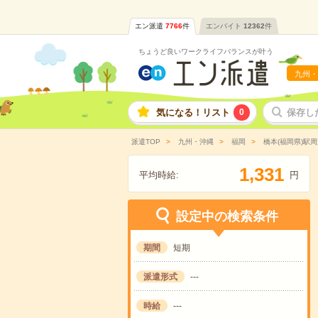
エン派遣
7766
件
エンバイト
12362
件
ちょうど良いワークライフバランスが叶う
九州・
気になる！リスト
0
保存し
派遣TOP
九州・沖縄
福岡
橋本(福岡県)駅周
,
1
3
3
1
平均時給:
円
設定中の検索条件
期間
短期
派遣形式
---
時給
---