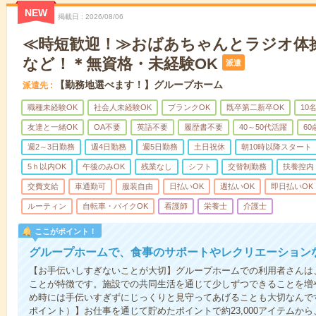
NEW
掲載日
2026/08/06
≪時短歓迎！≫おばあちゃんとラジオ体
など！＊無資格・未経験OK
派遣
【勤務地選べます！】グループホーム
派遣先
職種未経験OK
社会人未経験OK
ブランクOK
既卒第二新卒OK
10
友達と一緒OK
OA不要
英語不要
履歴書不要
40～50代活躍
6
週2～3日勤務
週4日勤務
週5日勤務
土日祝休
朝10時以降スタート
5ｈ以内OK
午後のみOK
残業なし
シフト
交替制勤務
扶養控内
交費支給
車通勤可
服装自由
日払いOK
週払いOK
即日払いOK
ルーティン
自転車・バイクOK
看護師
栄養士
介護士
ここがポイント！
グループホームで、食事のサポートやレクリエーション
【お手伝いしすぎないことが大切】グループホームでの利用者さんは
ことが特徴です。施設での共同生活を通じて少しずつできることを増
め時には手伝いすぎずにじっくりと見守ってあげることも大切なんです！
ポイント）】お仕事を通じて貯めたポイントで約23,000アイテムから