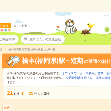
ヘル
沖縄版
エリア変更
た希望条件
お気に入りの派遣会社
辺
橋本(福岡県)駅周辺 短期の派遣の仕事一覧
橋本(福岡県)駅
短期
で
の派遣のお仕
橋本(福岡県)駅の派遣のお仕事情報です。
オフィスワーク・事務系
、
営業・販
事を取り揃えています。短期の条件の他に、
交通費別途支給あり
、
職種未経験
けます。
21
1
21
件中
～
件を表示中
未読