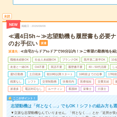
未読
NEW
掲載日
2026/08/06
≪週4日5h～≫志望動機も履歴書も必要
のお手伝い
派遣
≪自宅からドアtoドアで30分以内！≫ご希望の勤務地を紹
派遣先
職種未経験OK
社会人未経験OK
ブランクOK
既卒第二新卒OK
10
友達と一緒OK
OA不要
英語不要
履歴書不要
40～50代活躍
し
週5日勤務
土日祝休
朝10時以降スタート
16時前までの仕事
17時
残業なし
シフト
交替制勤務
扶養控内
医療福祉
交費支給
派遣多
電話対応なし
ルーティン
看護師
栄養士
介護士
ここがポイント！
志望動機は「何となく…」でもOK！シフトの組み方も
▼立派な志望動機なんていりません。「何となく…」とか「近所が良