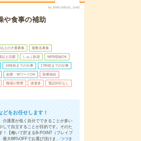
No.BMKOMD40_GHD
操や食事の補助
名以上の大量募集
複数名募集
0歳以上活躍
しゅふ歓迎
WEB登録OK
16時前までの仕事
17時前までの仕事
副業・WワークOK
医療福祉
職場が禁煙
派遣多
電話対応なし
などをお任せします！
、介護度が低く自分でできることが多い
やして自立することが目的です。そのた
【働いて貯まるB-POINT（ブレイブ
、最大88%OFFでお選び頂けま…
つづき