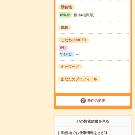
勤務地
橋本(福岡県)
駅/路線
職種
---
こだわりINDEX
---
絶対
---
できれば
キーワード
---
あなたのプロフィール
---
条件の変更
他の検索結果を見る
勤務地でお仕事情報をさがす