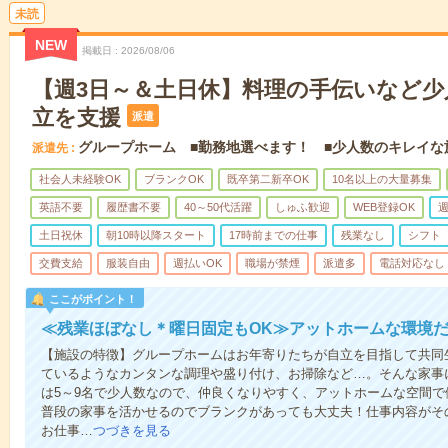
未読
NEW
掲載日
2026/08/06
【週3日～＆土日休】料理の手伝いなど少
立を支援
派遣
グループホーム ■勤務地選べます！ ■少人数のキレイな
派遣先
社会人未経験OK
ブランクOK
既卒第二新卒OK
10名以上の大量募集
英語不要
履歴書不要
40～50代活躍
しゅふ歓迎
WEB登録OK
週
土日祝休
朝10時以降スタート
17時前までの仕事
残業なし
シフト
交費支給
服装自由
週払いOK
職場が禁煙
派遣多
電話対応なし
ここがポイント！
≪残業ほぼなし＊曜日固定もOK≫アットホームな環境
【施設の特徴】グループホームはお年寄りたちが自立を目指して共同
ているようなカンタンな調理や盛り付け、お掃除など…。そんな家事
は5～9名で少人数なので、仲良くなりやすく、アットホームな空間
普段の家事を活かせるのでブランクがあっても大丈夫！仕事内容がそ
お仕事…
つづきを見る