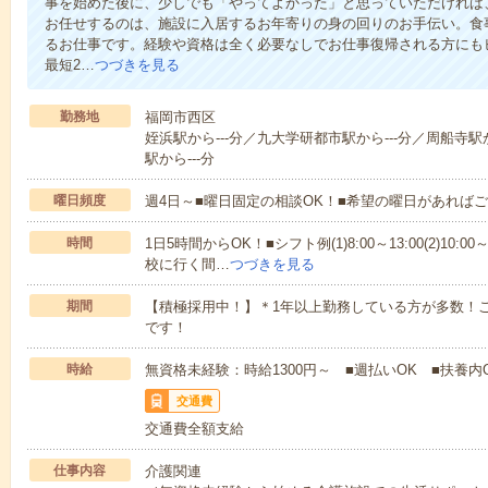
事を始めた後に、少しでも「やってよかった」と思っていただければ
お任せするのは、施設に入居するお年寄りの身の回りのお手伝い。食
るお仕事です。経験や資格は全く必要なしでお仕事復帰される方にも
最短2…
つづきを見る
勤務地
福岡市西区
姪浜駅から---分／九大学研都市駅から---分／周船寺駅か
駅から---分
曜日頻度
週4日～■曜日固定の相談OK！■希望の曜日があれば
時間
1日5時間からOK！■シフト例(1)8:00～13:00(2)10:00～
校に行く間…
つづきを見る
期間
【積極採用中！】＊1年以上勤務している方が多数！ご
です！
時給
無資格未経験：時給1300円～ ■週払いOK ■扶養内
交通費
交通費全額支給
仕事内容
介護関連