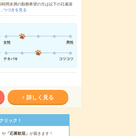
16時間未満の勤務希望の方は以下の日雇派
…
つづきを見る
女性
男性
テキパキ
コツコツ
詳しく見る
クリック！
」
や
「応募歓迎」
が届きます！