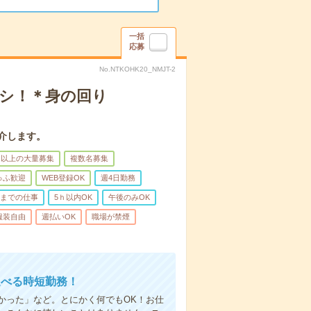
一括
応募
No.NTKOHK20_NMJT-2
ナシ！＊身の回り
介します。
名以上の大量募集
複数名募集
ゅふ歓迎
WEB登録OK
週4日勤務
前までの仕事
5ｈ以内OK
午後のみOK
服装自由
週払いOK
職場が禁煙
選べる時短勤務！
かった」など。とにかく何でもOK！お仕