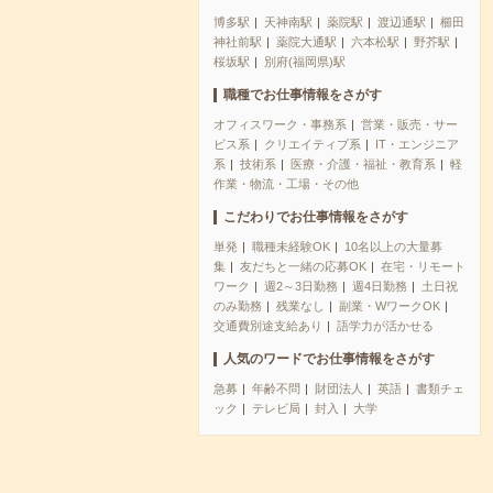
博多駅
天神南駅
薬院駅
渡辺通駅
櫛田
神社前駅
薬院大通駅
六本松駅
野芥駅
桜坂駅
別府(福岡県)駅
職種でお仕事情報をさがす
オフィスワーク・事務系
営業・販売・サー
ビス系
クリエイティブ系
IT・エンジニア
系
技術系
医療・介護・福祉・教育系
軽
作業・物流・工場・その他
こだわりでお仕事情報をさがす
単発
職種未経験OK
10名以上の大量募
集
友だちと一緒の応募OK
在宅・リモート
ワーク
週2～3日勤務
週4日勤務
土日祝
のみ勤務
残業なし
副業・WワークOK
交通費別途支給あり
語学力が活かせる
人気のワードでお仕事情報をさがす
急募
年齢不問
財団法人
英語
書類チェ
ック
テレビ局
封入
大学