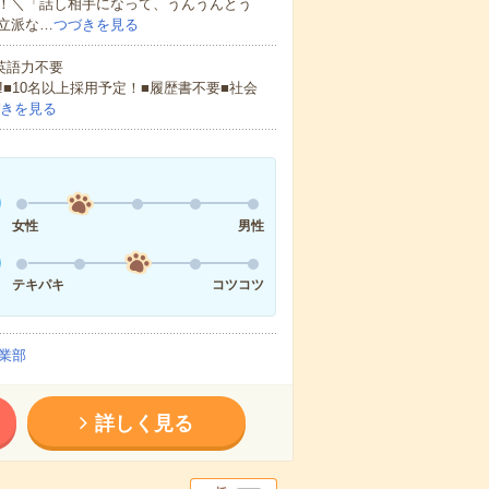
！＼「話し相手になって、うんうんとう
立派な…
つづきを見る
 英語力不要
!■10名以上採用予定！■履歴書不要■社会
きを見る
女性
男性
テキパキ
コツコツ
業部
詳しく見る