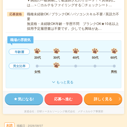
は…＞〇カルテをファイリングする〇チェックシート…
職種未経験OK / ブランクOK / パソコンスキル不要 / 英語力不
応募資格
要
無資格・未経験OK年齢・学歴不問 ブランクOK★10名以上
採用予定履歴書は不要です。少しでも興味があ…
職場の雰囲気
年齢層
20代
30代
40代
50代
60代
男女比率
女性
男性
もっと見る
気になる!
応募へ進む
詳しく見る
派遣会社
日研トータルソーシング株式会社 メディカルケア事業部
未読
掲載日
2026/08/07