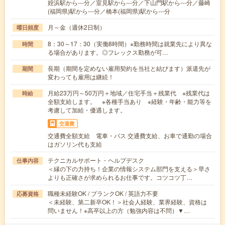
姪浜駅から---分／室見駅から---分／下山門駅から---分／藤崎
(福岡県)駅から---分／橋本(福岡県)駅から---分
月～金（週休2日制）
曜日頻度
8：30～17：30（実働8時間）※勤務時間は就業先により異な
時間
る場合があります。◎フレックス勤務が可…
長期（期間を定めない雇用契約を当社と結びます）派遣先が
期間
変わっても雇用は継続！
月給23万円～50万円＋地域／住宅手当＋残業代 ※残業代は
時給
全額支給します。 ※各種手当あり ※経験・年齢・能力等を
考慮して加給・優遇します。
交通費
交通費全額支給 電車・バス 交通費支給、お車で通勤の場合
はガソリン代も支給
テクニカルサポート・ヘルプデスク
仕事内容
＜縁の下の力持ち！企業の情報システム部門を支える＞早さ
よりも正確さが求められるお仕事です。コツコツ丁…
職種未経験OK / ブランクOK / 英語力不要
応募資格
＜未経験、第二新卒OK！＞社会人経験、業界経験、資格は
問いません！※高卒以上の方（勉強内容は不問）▼…