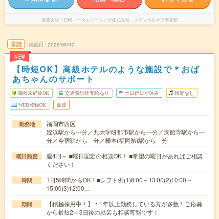
派遣会社
日研トータルソーシング株式会社 メディカルケア事業部
未読
掲載日
2026/08/07
NEW
【時短OK】高級ホテルのような施設で＊おば
あちゃんのサポート
職種未経験OK
交通費別途支給あり
土日祝日が休み
残業なし
WEB登録OK
派遣
福岡市西区
勤務地
姪浜駅から---分／九大学研都市駅から---分／周船寺駅から---
分／今宿駅から---分／橋本(福岡県)駅から---分
週4日～ ■曜日固定の相談OK！ ■希望の曜日があればご相談
曜日頻度
ください！
1日5時間からOK！■シフト例(1)8:00～13:00(2)10:00～
時間
15:00(3)12:00…
【積極採用中！】＊1年以上勤務している方が多数！ご応募
期間
から最短2～3日後の就業も相談可能です！