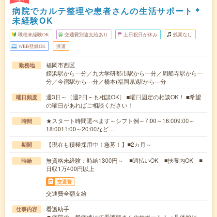
病院でカルテ整理や患者さんの生活サポート＊
未経験OK
職種未経験OK
交通費別途支給あり
土日祝日が休み
残業なし
WEB登録OK
派遣
福岡市西区
勤務地
姪浜駅から---分／九大学研都市駅から---分／周船寺駅から---
分／今宿駅から---分／橋本(福岡県)駅から---分
週3日～（週2日～も相談OK） ■曜日固定の相談OK！ ■希望
曜日頻度
の曜日があればご相談ください！
★スタート時間選べます～シフト例～7:00～16:009:00～
時間
18:0011:00～20:00など…
【現在も積極採用中！急募！】■2カ月～
期間
無資格未経験：時給1300円～ ■週払いOK ■扶養内OK ■
時給
日収1万400円以上
交通費
交通費全額支給
看護助手
仕事内容
▼病院の一般病棟にて看護師さんのサポート！＜具体的に