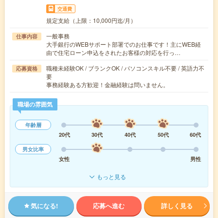
交通費
規定支給（上限：10,000円迄/月）
一般事務
仕事内容
大手銀行のWEBサポート部署でのお仕事です！主にWEB経
由で住宅ローン申込をされたお客様の対応を行っ…
職種未経験OK / ブランクOK / パソコンスキル不要 / 英語力不
応募資格
要
事務経験ある方歓迎！金融経験は問いません。
職場の雰囲気
年齢層
20代
30代
40代
50代
60代
男女比率
女性
男性
もっと見る
気になる!
応募へ進む
詳しく見る