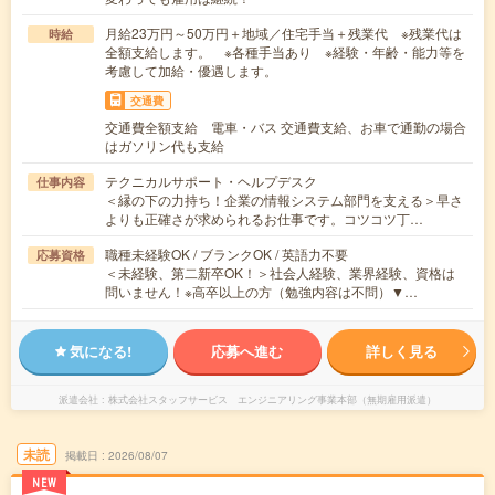
月給23万円～50万円＋地域／住宅手当＋残業代 ※残業代は
時給
全額支給します。 ※各種手当あり ※経験・年齢・能力等を
考慮して加給・優遇します。
交通費
交通費全額支給 電車・バス 交通費支給、お車で通勤の場合
はガソリン代も支給
テクニカルサポート・ヘルプデスク
仕事内容
＜縁の下の力持ち！企業の情報システム部門を支える＞早さ
よりも正確さが求められるお仕事です。コツコツ丁…
職種未経験OK / ブランクOK / 英語力不要
応募資格
＜未経験、第二新卒OK！＞社会人経験、業界経験、資格は
問いません！※高卒以上の方（勉強内容は不問）▼…
気になる!
応募へ進む
詳しく見る
派遣会社
株式会社スタッフサービス エンジニアリング事業本部（無期雇用派遣）
未読
掲載日
2026/08/07
NEW