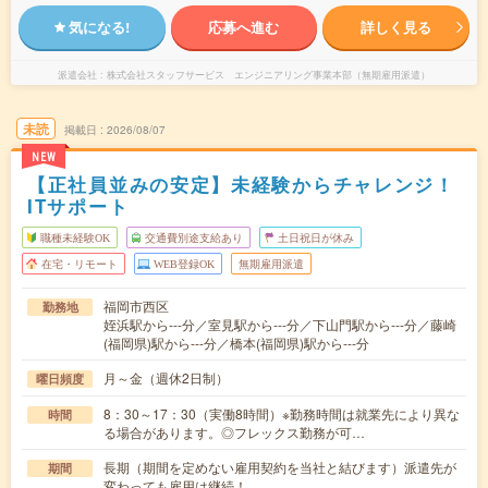
気になる!
応募へ進む
詳しく見る
派遣会社
株式会社スタッフサービス エンジニアリング事業本部（無期雇用派遣）
未読
掲載日
2026/08/07
NEW
【正社員並みの安定】未経験からチャレンジ！
ITサポート
職種未経験OK
交通費別途支給あり
土日祝日が休み
在宅・リモート
WEB登録OK
無期雇用派遣
福岡市西区
勤務地
姪浜駅から---分／室見駅から---分／下山門駅から---分／藤崎
(福岡県)駅から---分／橋本(福岡県)駅から---分
月～金（週休2日制）
曜日頻度
8：30～17：30（実働8時間）※勤務時間は就業先により異な
時間
る場合があります。◎フレックス勤務が可…
長期（期間を定めない雇用契約を当社と結びます）派遣先が
期間
変わっても雇用は継続！