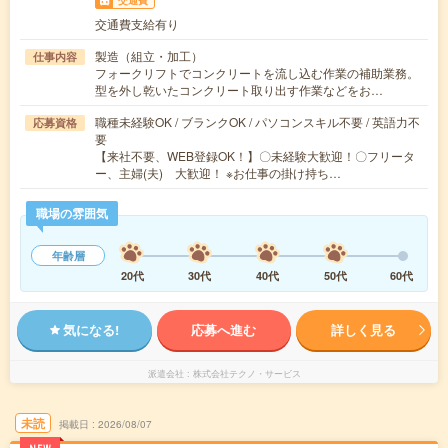
交通費
交通費支給有り
製造（組立・加工）
仕事内容
フォークリフトでコンクリートを流し込む作業の補助業務。
型を外し乾いたコンクリート取り出す作業などをお…
職種未経験OK / ブランクOK / パソコンスキル不要 / 英語力不
応募資格
要
【来社不要、WEB登録OK！】〇未経験大歓迎！〇フリータ
ー、主婦(夫) 大歓迎！ ※お仕事の掛け持ち…
職場の雰囲気
年齢層
20代
30代
40代
50代
60代
気になる!
応募へ進む
詳しく見る
派遣会社
株式会社テクノ・サービス
未読
掲載日
2026/08/07