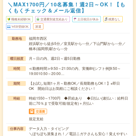
＼MAX1700円／10名募集！週2日～OK！【も
くもくチェック＆メール返信】
職種未経験OK
交通費別途支給あり
土日祝日が休み
残業なし
WEB登録OK
派遣
福岡市西区
勤務地
姪浜駅から徒歩5分／室見駅から---分／下山門駅から---分／
橋本(福岡県)駅から---分
月～日の内、週2日～週5日勤務
曜日頻度
≪勤務時間≫9:50～21:00の内、実働8h[シフト例]9:50～
時間
19:0010:50～20:00…
【お試し短期1ヶ月～勤務OK／長期勤務もOK！】※即日
期間
OK 開始日はお気軽にご相談ください！
時給1550～1700円 ◆昇給あり ◆日払い(速払い：給料日
時給
前に70％まで受取可能/規定有)＋月払い
交通費
規定支給
データ入力・タイピング
仕事内容
＼ぽちぽち派集まれ！／電話ニガテさんも安心！覚えやすい