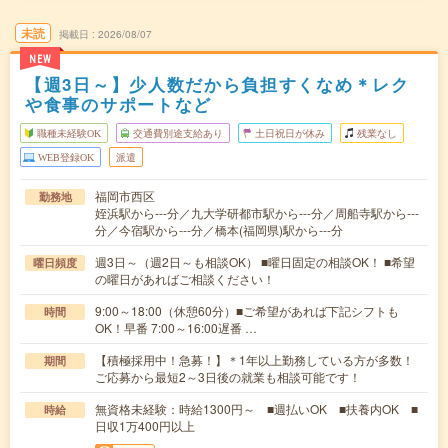
未読
掲載日
2026/08/07
NEW
【週3日～】少人数だから負担すくなめ＊レク
や食事のサポートなど
職種未経験OK
交通費別途支給あり
土日祝日が休み
残業なし
WEB登録OK
派遣
福岡市西区
勤務地
姪浜駅から---分／九大学研都市駅から---分／周船寺駅から---
分／今宿駅から---分／橋本(福岡県)駅から---分
週3日～（週2日～も相談OK） ■曜日固定の相談OK！ ■希望
曜日頻度
の曜日があればご相談ください！
9:00～18:00（休憩60分）■ご希望があれば下記シフトも
時間
OK！早番 7:00～16:00遅番 …
【積極採用中！急募！】＊1年以上勤務している方が多数！
期間
ご応募から最短2～3日後の就業も相談可能です！
無資格未経験：時給1300円～ ■週払いOK ■扶養内OK ■
時給
日収1万400円以上