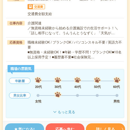
交通費
交通費全額支給
介護関連
仕事内容
／無資格未経験から始める介護施設での生活サポート！＼
「話し相手になって、うんうんとうなずく」「天気が…
職種未経験OK / ブランクOK / パソコンスキル不要 / 英語力不
応募資格
要
■無資格・未経験OK！■年齢・学歴不問！ブランクOK!■10名
以上採用予定！■履歴書不要■社会保険完…
職場の雰囲気
年齢層
20代
30代
40代
50代
60代
男女比率
女性
男性
もっと見る
気になる!
応募へ進む
詳しく見る