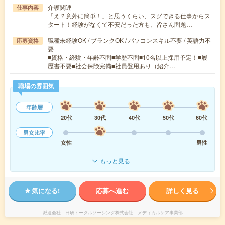
介護関連
仕事内容
「え？意外に簡単！」と思うくらい、スグできる仕事からス
タート！経験がなくて不安だった方も、皆さん問題…
職種未経験OK / ブランクOK / パソコンスキル不要 / 英語力不
応募資格
要
■資格・経験・年齢不問■学歴不問■10名以上採用予定！■履
歴書不要■社会保険完備■社員登用あり（紹介…
職場の雰囲気
年齢層
20代
30代
40代
50代
60代
男女比率
女性
男性
もっと見る
気になる!
応募へ進む
詳しく見る
派遣会社
日研トータルソーシング株式会社 メディカルケア事業部