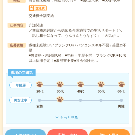
時給
交通費
交通費全額支給
介護関連
仕事内容
／無資格未経験から始める介護施設での生活サポート！＼
「話し相手になって、うんうんとうなずく」「天気が…
職種未経験OK / ブランクOK / パソコンスキル不要 / 英語力不
応募資格
要
■無資格・未経験OK！■年齢・学歴不問！ブランクOK!■10名
以上採用予定！■履歴書不要■社会保険完…
職場の雰囲気
年齢層
20代
30代
40代
50代
60代
男女比率
女性
男性
もっと見る