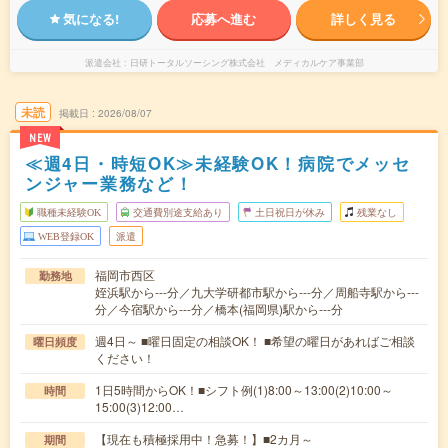
気になる!
応募へ進む
詳しく見る
派遣会社
日研トータルソーシング株式会社 メディカルケア事業部
未読
掲載日
2026/08/07
NEW
≪週4日・時短OK≫未経験OK！病院でメッセ
ンジャー業務など！
職種未経験OK
交通費別途支給あり
土日祝日が休み
残業なし
WEB登録OK
派遣
福岡市西区
勤務地
姪浜駅から---分／九大学研都市駅から---分／周船寺駅から---
分／今宿駅から---分／橋本(福岡県)駅から---分
週4日～ ■曜日固定の相談OK！ ■希望の曜日があればご相談
曜日頻度
ください！
1日5時間からOK！■シフト例(1)8:00～13:00(2)10:00～
時間
15:00(3)12:00…
【現在も積極採用中！急募！】■2カ月～
期間