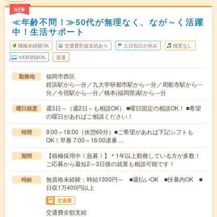
NEW
≪年齢不問！≫50代が無理なく、なが～く活躍
中！生活サポート
職種未経験OK
交通費別途支給あり
土日祝日が休み
残業なし
WEB登録OK
派遣
福岡市西区
勤務地
姪浜駅から---分／九大学研都市駅から---分／周船寺駅から---
分／今宿駅から---分／橋本(福岡県)駅から---分
週3日～（週2日～も相談OK） ■曜日固定の相談OK！ ■希望
曜日頻度
の曜日があればご相談ください！
9:00～18:00（休憩60分）■ご希望があれば下記シフトも
時間
OK！早番 7:00～16:00遅番 …
【積極採用中！急募！】＊1年以上勤務している方が多数！
期間
ご応募から最短2～3日後の就業も相談可能です！
無資格未経験：時給1300円～ ■週払いOK ■扶養内OK ■
時給
日収1万400円以上
交通費
交通費全額支給