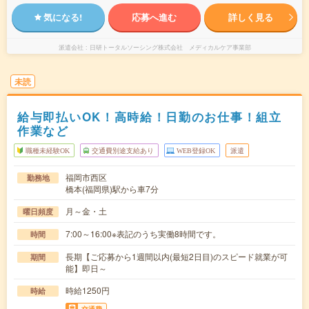
気になる!
応募へ進む
詳しく見る
派遣会社
日研トータルソーシング株式会社 メディカルケア事業部
未読
給与即払いOK！高時給！日勤のお仕事！組立
作業など
職種未経験OK
交通費別途支給あり
WEB登録OK
派遣
福岡市西区
勤務地
橋本(福岡県)駅から車7分
月～金・土
曜日頻度
7:00～16:00※表記のうち実働8時間です。
時間
長期【ご応募から1週間以内(最短2日目)のスピード就業が可
期間
能】即日～
時給1250円
時給