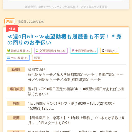
派遣会社
日研トータルソーシング株式会社 メディカルケア事業部
未読
掲載日
2026/08/07
NEW
≪週4日5h～≫志望動機も履歴書も不要！＊身
の回りのお手伝い
職種未経験OK
交通費別途支給あり
土日祝日が休み
残業なし
WEB登録OK
派遣
福岡市西区
勤務地
姪浜駅から---分／九大学研都市駅から---分／周船寺駅から---
分／今宿駅から---分／橋本(福岡県)駅から---分
週4日～OK ■曜日固定の相談OK！ ■希望の曜日があればご相
曜日頻度
談ください！
1日5時間からOK！■シフト例(1)8:00～13:00(2)10:00～
時間
15:00(3)12:00…
【積極採用中！急募！】＊1年以上勤務している方が多数！8
期間
月～、9月スタートもOK！
無資格未経験：時給1300円～ ■週払いOK ■扶養内OK