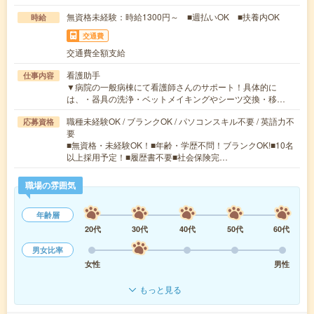
無資格未経験：時給1300円～ ■週払いOK ■扶養内OK
時給
交通費
交通費全額支給
看護助手
仕事内容
▼病院の一般病棟にて看護師さんのサポート！具体的に
は、・器具の洗浄・ベットメイキングやシーツ交換・移…
職種未経験OK / ブランクOK / パソコンスキル不要 / 英語力不
応募資格
要
■無資格・未経験OK！■年齢・学歴不問！ブランクOK!■10名
以上採用予定！■履歴書不要■社会保険完…
職場の雰囲気
年齢層
20代
30代
40代
50代
60代
男女比率
女性
男性
もっと見る