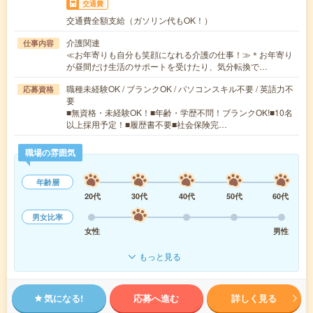
交通費
交通費全額支給（ガソリン代もOK！）
介護関連
仕事内容
≪お年寄りも自分も笑顔になれる介護の仕事！≫＊お年寄り
が昼間だけ生活のサポートを受けたり、気分転換で…
職種未経験OK / ブランクOK / パソコンスキル不要 / 英語力不
応募資格
要
■無資格・未経験OK！■年齢・学歴不問！ブランクOK!■10名
以上採用予定！■履歴書不要■社会保険完…
職場の雰囲気
年齢層
20代
30代
40代
50代
60代
男女比率
女性
男性
もっと見る
気になる!
応募へ進む
詳しく見る