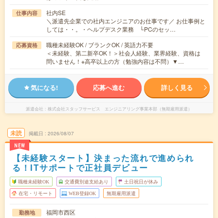
社内SE
仕事内容
＼派遣先企業での社内エンジニアのお仕事です／ お仕事例と
しては・・。・ヘルプデスク業務 └PCのセッ…
職種未経験OK / ブランクOK / 英語力不要
応募資格
＜未経験、第二新卒OK！＞社会人経験、業界経験、資格は
問いません！※高卒以上の方（勉強内容は不問）▼…
気になる!
応募へ進む
詳しく見る
派遣会社
株式会社スタッフサービス エンジニアリング事業本部（無期雇用派遣）
未読
掲載日
2026/08/07
NEW
【未経験スタート】決まった流れで進められ
る！ITサポートで正社員デビュー
職種未経験OK
交通費別途支給あり
土日祝日が休み
在宅・リモート
WEB登録OK
無期雇用派遣
福岡市西区
勤務地