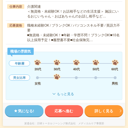
介護関連
仕事内容
＜無資格・未経験OK！お話相手などの生活支援＞ 施設にい
るおじいちゃん・おばあちゃんのお話し相手など…
職種未経験OK / ブランクOK / パソコンスキル不要 / 英語力不
応募資格
要
■無資格・未経験OK！■年齢・学歴不問！ブランクOK!■10名
以上採用予定！■履歴書不要■社会保険完…
職場の雰囲気
年齢層
20代
30代
40代
50代
60代
男女比率
女性
男性
もっと見る
気になる!
応募へ進む
詳しく見る
派遣会社
日研トータルソーシング株式会社 メディカルケア事業部