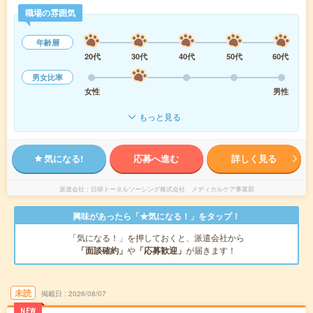
職場の雰囲気
年齢層
20代
30代
40代
50代
60代
男女比率
女性
男性
もっと見る
気になる!
応募へ進む
詳しく見る
派遣会社
日研トータルソーシング株式会社 メディカルケア事業部
興味があったら「★気になる！」をタップ！
「気になる！」を押しておくと、派遣会社から
「面談確約」
や
「応募歓迎」
が届きます！
未読
掲載日
2026/08/07
NEW