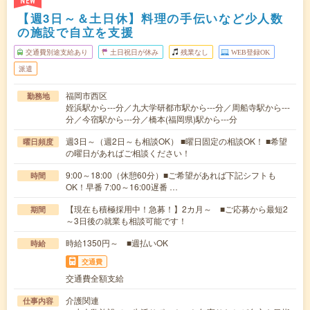
NEW
【週3日～＆土日休】料理の手伝いなど少人数
の施設で自立を支援
交通費別途支給あり
土日祝日が休み
残業なし
WEB登録OK
派遣
福岡市西区
勤務地
姪浜駅から---分／九大学研都市駅から---分／周船寺駅から---
分／今宿駅から---分／橋本(福岡県)駅から---分
週3日～（週2日～も相談OK） ■曜日固定の相談OK！ ■希望
曜日頻度
の曜日があればご相談ください！
9:00～18:00（休憩60分）■ご希望があれば下記シフトも
時間
OK！早番 7:00～16:00遅番 …
【現在も積極採用中！急募！】2カ月～ ■ご応募から最短2
期間
～3日後の就業も相談可能です！
時給1350円～ ■週払いOK
時給
交通費
交通費全額支給
介護関連
仕事内容