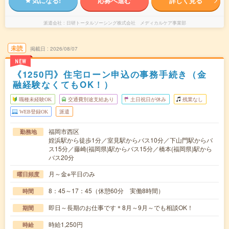
気になる!
応募へ進む
詳しく見る
派遣会社
日研トータルソーシング株式会社 メディカルケア事業部
未読
掲載日
2026/08/07
NEW
《1250円》住宅ローン申込の事務手続き（金
融経験なくてもOK！）
職種未経験OK
交通費別途支給あり
土日祝日が休み
残業なし
WEB登録OK
派遣
福岡市西区
勤務地
姪浜駅から徒歩1分／室見駅からバス10分／下山門駅からバ
ス15分／藤崎(福岡県)駅からバス15分／橋本(福岡県)駅から
バス20分
月～金※平日のみ
曜日頻度
8：45～17：45（休憩60分 実働8時間）
時間
即日～長期のお仕事です＊8月～9月～でも相談OK！
期間
時給1,250円
時給