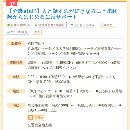
NEW
【介護staff】人と話すのが好きな方に＊未経
験からはじめる生活サポート
職種未経験OK
交通費別途支給あり
土日祝日が休み
残業なし
WEB登録OK
派遣
福岡市西区
勤務地
姪浜駅から---分／九大学研都市駅から---分／周船寺駅から---
分／今宿駅から---分／橋本(福岡県)駅から---分
週3日～（週2日～も相談OK） ■曜日固定の相談OK！ ■希望
曜日頻度
の曜日があればご相談ください！
9:00～18:00（休憩60分）■ご希望があれば下記シフトも
時間
OK！早番 7:00～16:00遅番 …
【8月中のスタートOK！急募！】2カ月～ ■ご応募から最短
期間
2～3日後に就業が可能です！
無資格未経験：時給1300円～ ■週払いOK ■扶養内OK ■
時給
日収1万400円以上
交通費
交通費全額支給