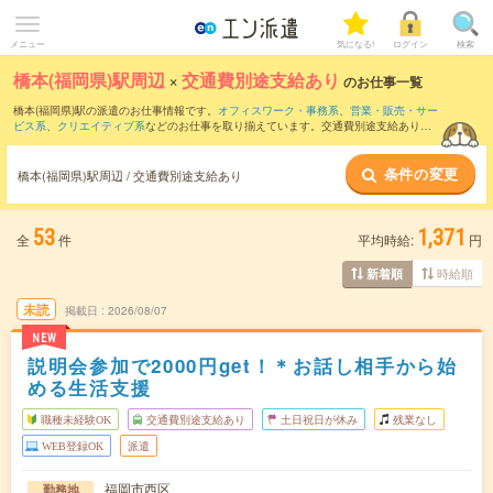
メニュー
気になる!
ログイン
検索
橋本(福岡県)駅周辺
×
交通費別途支給あり
のお仕事一覧
橋本(福岡県)駅の派遣のお仕事情報です。
オフィスワーク・事務系
、
営業・販売・サー
ビス系
、
クリエイティブ系
などのお仕事を取り揃えています。交通費別途支給ありの
条件の他に、
職種未経験OK
、
友だちと一緒の応募OK
、
週4日勤務
などのこだわり条件
も取り揃えています。
条件の変更
橋本(福岡県)駅周辺 / 交通費別途支給あり
53
1,371
全
件
平均時給:
円
時給順
新着順
未読
掲載日
2026/08/07
NEW
説明会参加で2000円get！＊お話し相手から始
める生活支援
職種未経験OK
交通費別途支給あり
土日祝日が休み
残業なし
WEB登録OK
派遣
福岡市西区
勤務地