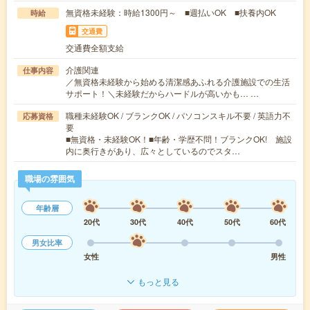
無資格未経験：時給1300円～ ■週払いOK ■扶養内OK
時給
交通費
交通費全額支給
介護関連
仕事内容
／無資格未経験から始める清潔感あふれる介護施設での生活
サポート！＼未経験だからハードルが高いかも… …
職種未経験OK / ブランクOK / パソコンスキル不要 / 英語力不
応募資格
要
■無資格・未経験OK！■年齢・学歴不問！ブランクOK! 施設
内に奥行きがあり、広々としているのでスタ…
職場の雰囲気
年齢層
20代
30代
40代
50代
60代
男女比率
女性
男性
もっと見る