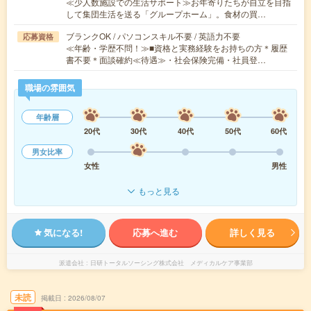
≪少人数施設での生活サポート≫お年寄りたちが自立を目指
して集団生活を送る「グループホーム」。食材の買…
ブランクOK / パソコンスキル不要 / 英語力不要
応募資格
≪年齢・学歴不問！≫■資格と実務経験をお持ちの方＊履歴
書不要＊面談確約≪待遇≫・社会保険完備・社員登…
職場の雰囲気
年齢層
20代
30代
40代
50代
60代
男女比率
女性
男性
もっと見る
気になる!
応募へ進む
詳しく見る
派遣会社
日研トータルソーシング株式会社 メディカルケア事業部
未読
掲載日
2026/08/07