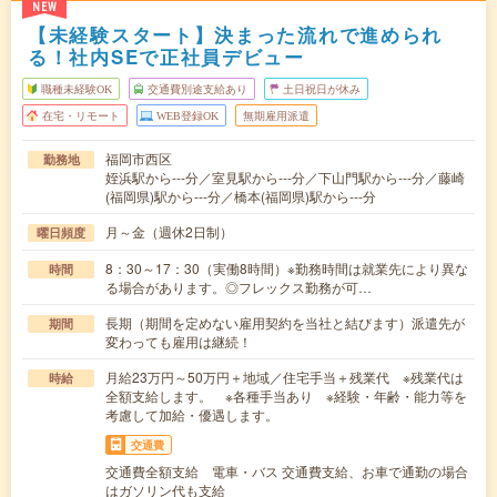
NEW
【未経験スタート】決まった流れで進められ
る！社内SEで正社員デビュー
職種未経験OK
交通費別途支給あり
土日祝日が休み
在宅・リモート
WEB登録OK
無期雇用派遣
福岡市西区
勤務地
姪浜駅から---分／室見駅から---分／下山門駅から---分／藤崎
(福岡県)駅から---分／橋本(福岡県)駅から---分
月～金（週休2日制）
曜日頻度
8：30～17：30（実働8時間）※勤務時間は就業先により異な
時間
る場合があります。◎フレックス勤務が可…
長期（期間を定めない雇用契約を当社と結びます）派遣先が
期間
変わっても雇用は継続！
月給23万円～50万円＋地域／住宅手当＋残業代 ※残業代は
時給
全額支給します。 ※各種手当あり ※経験・年齢・能力等を
考慮して加給・優遇します。
交通費
交通費全額支給 電車・バス 交通費支給、お車で通勤の場合
はガソリン代も支給