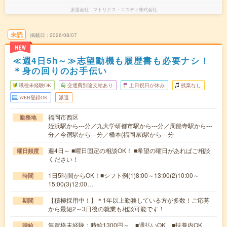
派遣会社
マトリクス・エスディ株式会社
未読
掲載日
2026/08/07
NEW
≪週4日5h～≫志望動機も履歴書も必要ナシ！
＊身の回りのお手伝い
職種未経験OK
交通費別途支給あり
土日祝日が休み
残業なし
WEB登録OK
派遣
福岡市西区
勤務地
姪浜駅から---分／九大学研都市駅から---分／周船寺駅から---
分／今宿駅から---分／橋本(福岡県)駅から---分
週4日～ ■曜日固定の相談OK！ ■希望の曜日があればご相談
曜日頻度
ください！
1日5時間からOK！■シフト例(1)8:00～13:00(2)10:00～
時間
15:00(3)12:00…
【積極採用中！】＊1年以上勤務している方が多数！ご応募
期間
から最短2～3日後の就業も相談可能です！
無資格未経験：時給1300円～ ■週払いOK ■扶養内OK
時給