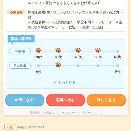
ルーティン事務^^もくもくできるお仕事です(`…
職種未経験OK / ブランクOK / パソコンスキル不要 / 英語力不
応募資格
要
≪歓迎要件≫・未経験歓迎！・学歴不問！・フリーター＆主
婦(夫)＆学生＆Wワーカー歓迎！・経験・知識は…
職場の雰囲気
年齢層
20代
30代
40代
50代
60代
男女比率
女性
男性
もっと見る
気になる!
応募へ進む
詳しく見る
派遣会社
株式会社エスプールヒューマンソリューションズ
未読
掲載日
2026/08/07