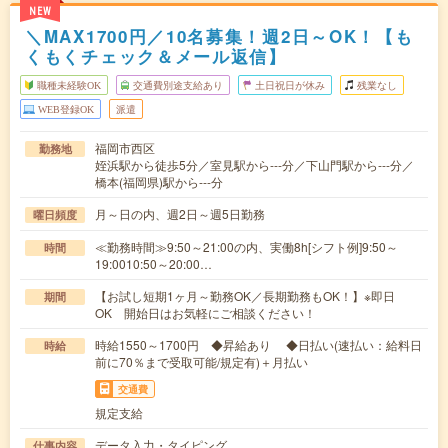
NEW
＼MAX1700円／10名募集！週2日～OK！【も
くもくチェック＆メール返信】
職種未経験OK
交通費別途支給あり
土日祝日が休み
残業なし
WEB登録OK
派遣
福岡市西区
勤務地
姪浜駅から徒歩5分／室見駅から---分／下山門駅から---分／
橋本(福岡県)駅から---分
月～日の内、週2日～週5日勤務
曜日頻度
≪勤務時間≫9:50～21:00の内、実働8h[シフト例]9:50～
時間
19:0010:50～20:00…
【お試し短期1ヶ月～勤務OK／長期勤務もOK！】※即日
期間
OK 開始日はお気軽にご相談ください！
時給1550～1700円 ◆昇給あり ◆日払い(速払い：給料日
時給
前に70％まで受取可能/規定有)＋月払い
交通費
規定支給
データ入力・タイピング
仕事内容