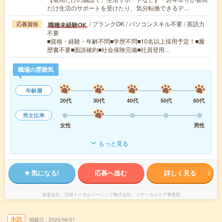
だけ生活のサポートを受けたり、気分転換できるデ…
/ ブランクOK / パソコンスキル不要 / 英語力
職種未経験OK
応募資格
不要
■資格・経験・年齢不問■学歴不問■10名以上採用予定！■履
歴書不要■面談確約■社会保険完備■社員登用…
職場の雰囲気
年齢層
20代
30代
40代
50代
60代
男女比率
女性
男性
もっと見る
気になる!
応募へ進む
詳しく見る
派遣会社
日研トータルソーシング株式会社 メディカルケア事業部
未読
掲載日
2026/08/07