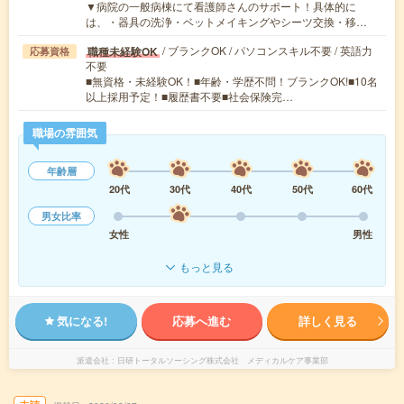
▼病院の一般病棟にて看護師さんのサポート！具体的に
は、・器具の洗浄・ベットメイキングやシーツ交換・移…
/ ブランクOK / パソコンスキル不要 / 英語力
職種未経験OK
応募資格
不要
■無資格・未経験OK！■年齢・学歴不問！ブランクOK!■10名
以上採用予定！■履歴書不要■社会保険完…
職場の雰囲気
年齢層
20代
30代
40代
50代
60代
男女比率
女性
男性
もっと見る
気になる!
応募へ進む
詳しく見る
派遣会社
日研トータルソーシング株式会社 メディカルケア事業部