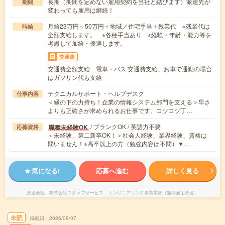
長期（期間を定めない雇用契約を当社と結びます）派遣先が
期間
変わっても雇用は継続！
月給23万円～50万円＋地域／住宅手当＋残業代 ※残業代は
時給
全額支給します。 ※各種手当あり ※経験・年齢・能力等を
考慮して加給・優遇します。
交通費
交通費全額支給 電車・バス 交通費支給、お車で通勤の場合
はガソリン代も支給
テクニカルサポート・ヘルプデスク
仕事内容
＜縁の下の力持ち！企業の情報システム部門を支える＞早さ
よりも正確さが求められるお仕事です。コツコツ丁…
/ ブランクOK / 英語力不要
職種未経験OK
応募資格
＜未経験、第二新卒OK！＞社会人経験、業界経験、資格は
問いません！※高卒以上の方（勉強内容は不問）▼…
気になる!
応募へ進む
詳しく見る
派遣会社
株式会社スタッフサービス エンジニアリング事業本部（無期雇用派遣）
未読
掲載日
2026/08/07