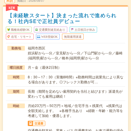
未読
掲載日
2026/08/07
NEW
【未経験スタート】決まった流れで進められ
る！社内SEで正社員デビュー
職種未経験OK
交通費別途支給あり
土日祝日が休み
在宅・リモート
WEB登録OK
無期雇用派遣
福岡市西区
勤務地
姪浜駅から---分／室見駅から---分／下山門駅から---分／藤崎
(福岡県)駅から---分／橋本(福岡県)駅から---分
月～金（週休2日制）
曜日頻度
8：30～17：30（実働8時間）※勤務時間は就業先により異な
時間
る場合があります。◎フレックス勤務が可…
長期（期間を定めない雇用契約を当社と結びます）派遣先が
期間
変わっても雇用は継続！
月給23万円～50万円＋地域／住宅手当＋残業代 ※残業代は
時給
全額支給します。 ※各種手当あり ※経験・年齢・能力等を
考慮して加給・優遇します。
交通費
交通費全額支給 電車・バス 交通費支給、お車で通勤の場合