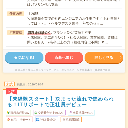
はガソリン代も支給
社内SE
仕事内容
＼派遣先企業での社内エンジニアのお仕事です／ お仕事例と
しては・・。・ヘルプデスク業務 └PCのセッ…
/ ブランクOK / 英語力不要
職種未経験OK
応募資格
＜未経験、第二新卒OK！＞社会人経験、業界経験、資格は
問いません！※高卒以上の方（勉強内容は不問）▼…
気になる!
応募へ進む
詳しく見る
派遣会社
株式会社スタッフサービス エンジニアリング事業本部（無期雇用派遣）
未読
掲載日
2026/08/07
NEW
【未経験スタート】決まった流れで進められ
る！ITサポートで正社員デビュー
職種未経験OK
交通費別途支給あり
土日祝日が休み
在宅・リモート
WEB登録OK
無期雇用派遣