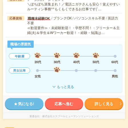
＼ぽちぽち派集まれ！／電話ニガテさんも安心！覚えやすい
ルーティン事務^^もくもくできるお仕事です(`…
/ ブランクOK / パソコンスキル不要 / 英語力
職種未経験OK
応募資格
不要
≪歓迎要件≫・未経験歓迎！・学歴不問！・フリーター＆主
婦(夫)＆学生＆Wワーカー歓迎！・経験・知識は…
職場の雰囲気
年齢層
20代
30代
40代
50代
60代
男女比率
女性
男性
もっと見る
気になる!
応募へ進む
詳しく見る
派遣会社
株式会社エスプールヒューマンソリューションズ