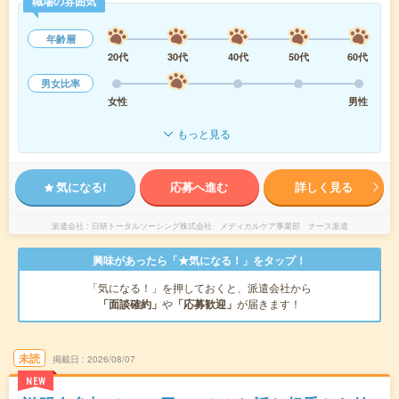
職場の雰囲気
年齢層
20代
30代
40代
50代
60代
男女比率
女性
男性
もっと見る
気になる!
応募へ進む
詳しく見る
派遣会社
日研トータルソーシング株式会社 メディカルケア事業部 ナース派遣
興味があったら「★気になる！」をタップ！
「気になる！」を押しておくと、派遣会社から
「面談確約」
や
「応募歓迎」
が届きます！
未読
掲載日
2026/08/07
NEW