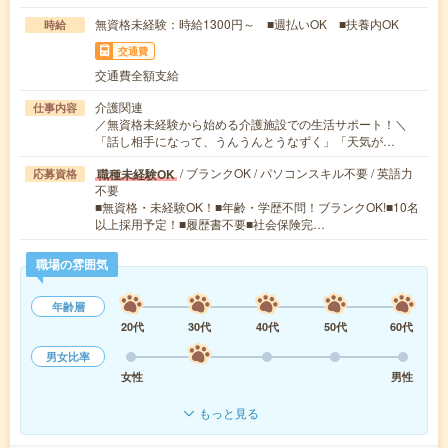
無資格未経験：時給1300円～ ■週払いOK ■扶養内OK
時給
交通費
交通費全額支給
介護関連
仕事内容
／無資格未経験から始める介護施設での生活サポート！＼
「話し相手になって、うんうんとうなずく」「天気が…
/ ブランクOK / パソコンスキル不要 / 英語力
職種未経験OK
応募資格
不要
■無資格・未経験OK！■年齢・学歴不問！ブランクOK!■10名
以上採用予定！■履歴書不要■社会保険完…
職場の雰囲気
年齢層
20代
30代
40代
50代
60代
男女比率
女性
男性
もっと見る