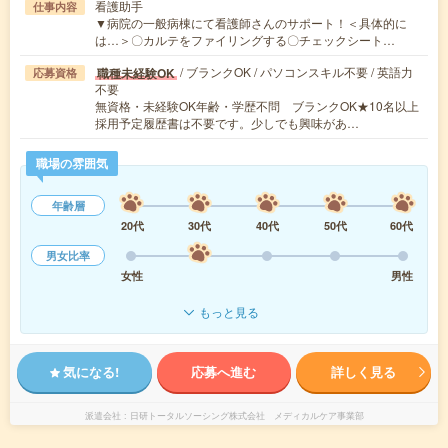
看護助手
仕事内容
▼病院の一般病棟にて看護師さんのサポート！＜具体的に
は…＞〇カルテをファイリングする〇チェックシート…
/ ブランクOK / パソコンスキル不要 / 英語力
職種未経験OK
応募資格
不要
無資格・未経験OK年齢・学歴不問 ブランクOK★10名以上
採用予定履歴書は不要です。少しでも興味があ…
職場の雰囲気
年齢層
20代
30代
40代
50代
60代
男女比率
女性
男性
もっと見る
気になる!
応募へ進む
詳しく見る
派遣会社
日研トータルソーシング株式会社 メディカルケア事業部