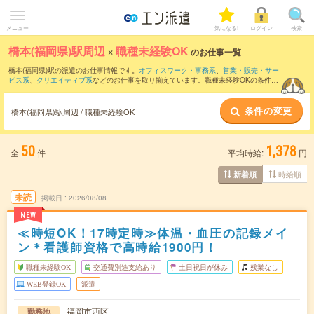
メニュー
気になる!
ログイン
検索
橋本(福岡県)駅周辺
×
職種未経験OK
のお仕事一覧
橋本(福岡県)駅の派遣のお仕事情報です。
オフィスワーク・事務系
、
営業・販売・サー
ビス系
、
クリエイティブ系
などのお仕事を取り揃えています。職種未経験OKの条件の
他に、
交通費別途支給あり
、
友だちと一緒の応募OK
、
週4日勤務
などのこだわり条件
も取り揃えています。
条件の変更
橋本(福岡県)駅周辺 / 職種未経験OK
50
1,378
全
件
平均時給:
円
時給順
新着順
未読
掲載日
2026/08/08
NEW
≪時短OK！17時定時≫体温・血圧の記録メイ
ン＊看護師資格で高時給1900円！
職種未経験OK
交通費別途支給あり
土日祝日が休み
残業なし
WEB登録OK
派遣
福岡市西区
勤務地