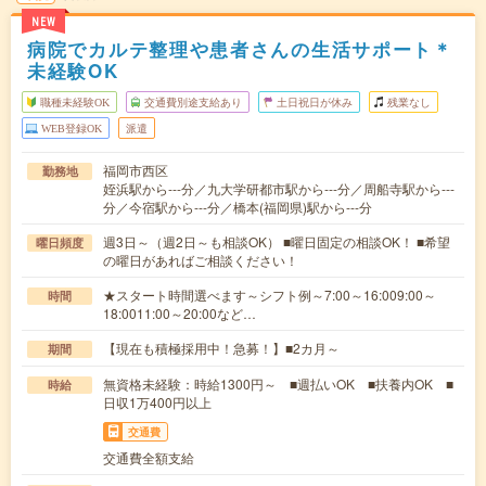
NEW
病院でカルテ整理や患者さんの生活サポート＊
未経験OK
職種未経験OK
交通費別途支給あり
土日祝日が休み
残業なし
WEB登録OK
派遣
福岡市西区
勤務地
姪浜駅から---分／九大学研都市駅から---分／周船寺駅から---
分／今宿駅から---分／橋本(福岡県)駅から---分
週3日～（週2日～も相談OK） ■曜日固定の相談OK！ ■希望
曜日頻度
の曜日があればご相談ください！
★スタート時間選べます～シフト例～7:00～16:009:00～
時間
18:0011:00～20:00など…
【現在も積極採用中！急募！】■2カ月～
期間
無資格未経験：時給1300円～ ■週払いOK ■扶養内OK ■
時給
日収1万400円以上
交通費
交通費全額支給