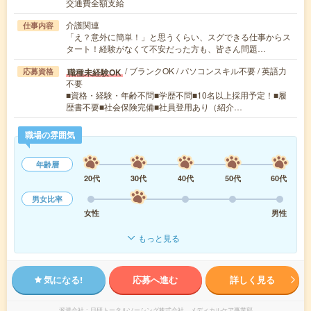
交通費全額支給
介護関連
仕事内容
「え？意外に簡単！」と思うくらい、スグできる仕事からス
タート！経験がなくて不安だった方も、皆さん問題…
/ ブランクOK / パソコンスキル不要 / 英語力
職種未経験OK
応募資格
不要
■資格・経験・年齢不問■学歴不問■10名以上採用予定！■履
歴書不要■社会保険完備■社員登用あり（紹介…
職場の雰囲気
年齢層
20代
30代
40代
50代
60代
男女比率
女性
男性
もっと見る
気になる!
応募へ進む
詳しく見る
派遣会社
日研トータルソーシング株式会社 メディカルケア事業部