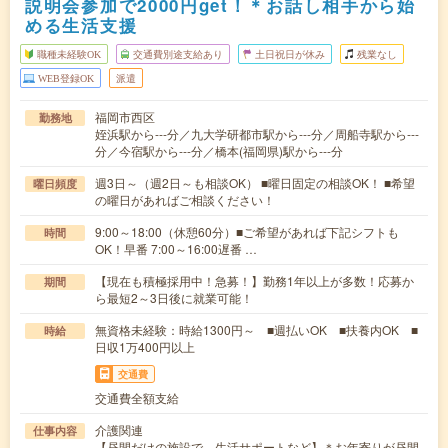
説明会参加で2000円get！＊お話し相手から始
める生活支援
職種未経験OK
交通費別途支給あり
土日祝日が休み
残業なし
WEB登録OK
派遣
福岡市西区
勤務地
姪浜駅から---分／九大学研都市駅から---分／周船寺駅から---
分／今宿駅から---分／橋本(福岡県)駅から---分
週3日～（週2日～も相談OK） ■曜日固定の相談OK！ ■希望
曜日頻度
の曜日があればご相談ください！
9:00～18:00（休憩60分）■ご希望があれば下記シフトも
時間
OK！早番 7:00～16:00遅番 …
【現在も積極採用中！急募！】勤務1年以上が多数！応募か
期間
ら最短2～3日後に就業可能！
無資格未経験：時給1300円～ ■週払いOK ■扶養内OK ■
時給
日収1万400円以上
交通費
交通費全額支給
介護関連
仕事内容
【昼間だけの施設で、生活サポートなど】＊お年寄りが昼間