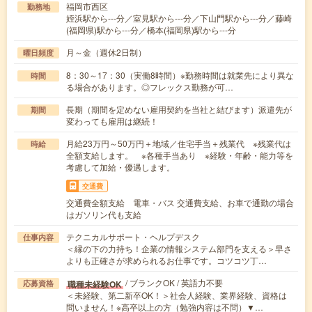
福岡市西区
勤務地
姪浜駅から---分／室見駅から---分／下山門駅から---分／藤崎
(福岡県)駅から---分／橋本(福岡県)駅から---分
月～金（週休2日制）
曜日頻度
8：30～17：30（実働8時間）※勤務時間は就業先により異な
時間
る場合があります。◎フレックス勤務が可…
長期（期間を定めない雇用契約を当社と結びます）派遣先が
期間
変わっても雇用は継続！
月給23万円～50万円＋地域／住宅手当＋残業代 ※残業代は
時給
全額支給します。 ※各種手当あり ※経験・年齢・能力等を
考慮して加給・優遇します。
交通費
交通費全額支給 電車・バス 交通費支給、お車で通勤の場合
はガソリン代も支給
テクニカルサポート・ヘルプデスク
仕事内容
＜縁の下の力持ち！企業の情報システム部門を支える＞早さ
よりも正確さが求められるお仕事です。コツコツ丁…
/ ブランクOK / 英語力不要
職種未経験OK
応募資格
＜未経験、第二新卒OK！＞社会人経験、業界経験、資格は
問いません！※高卒以上の方（勉強内容は不問）▼…