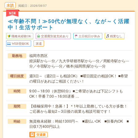
未読
掲載日
2026/08/07
NEW
≪年齢不問！≫50代が無理なく、なが～く活躍
中！生活サポート
職種未経験OK
交通費別途支給あり
土日祝日が休み
残業なし
WEB登録OK
派遣
福岡市西区
勤務地
姪浜駅から---分／九大学研都市駅から---分／周船寺駅から---
分／今宿駅から---分／橋本(福岡県)駅から---分
週3日～（週2日～も相談OK） ■曜日固定の相談OK！ ■希望
曜日頻度
の曜日があればご相談ください！
9:00～18:00（休憩60分）■ご希望があれば下記シフトも
時間
OK！早番 7:00～16:00遅番 …
【積極採用中！急募！】＊1年以上勤務している方が多数！
期間
ご応募から最短2～3日後の就業も相談可能です！
無資格未経験：時給1300円～ ■週払いOK ■扶養内OK ■
時給
日収1万400円以上
交通費