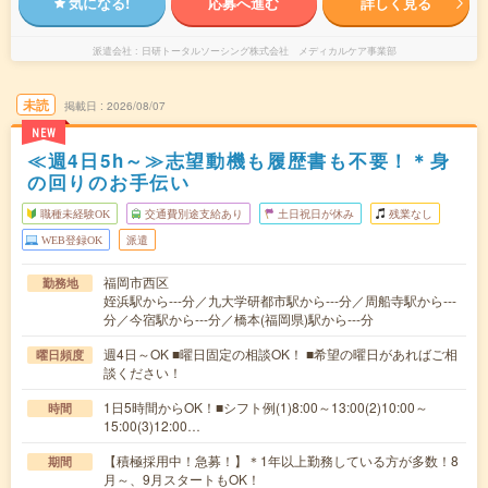
気になる!
応募へ進む
詳しく見る
派遣会社
日研トータルソーシング株式会社 メディカルケア事業部
未読
掲載日
2026/08/07
NEW
≪週4日5h～≫志望動機も履歴書も不要！＊身
の回りのお手伝い
職種未経験OK
交通費別途支給あり
土日祝日が休み
残業なし
WEB登録OK
派遣
福岡市西区
勤務地
姪浜駅から---分／九大学研都市駅から---分／周船寺駅から---
分／今宿駅から---分／橋本(福岡県)駅から---分
週4日～OK ■曜日固定の相談OK！ ■希望の曜日があればご相
曜日頻度
談ください！
1日5時間からOK！■シフト例(1)8:00～13:00(2)10:00～
時間
15:00(3)12:00…
【積極採用中！急募！】＊1年以上勤務している方が多数！8
期間
月～、9月スタートもOK！