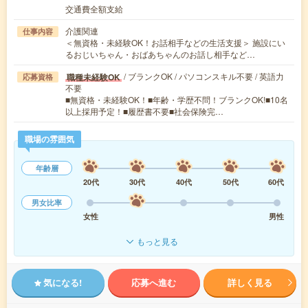
交通費全額支給
介護関連
仕事内容
＜無資格・未経験OK！お話相手などの生活支援＞ 施設にい
るおじいちゃん・おばあちゃんのお話し相手など…
/ ブランクOK / パソコンスキル不要 / 英語力
職種未経験OK
応募資格
不要
■無資格・未経験OK！■年齢・学歴不問！ブランクOK!■10名
以上採用予定！■履歴書不要■社会保険完…
職場の雰囲気
年齢層
20代
30代
40代
50代
60代
男女比率
女性
男性
もっと見る
気になる!
応募へ進む
詳しく見る