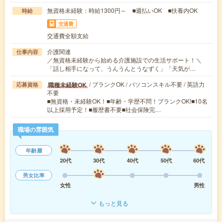
無資格未経験：時給1300円～ ■週払いOK ■扶養内OK
時給
交通費
交通費全額支給
介護関連
仕事内容
／無資格未経験から始める介護施設での生活サポート！＼
「話し相手になって、うんうんとうなずく」「天気が…
/ ブランクOK / パソコンスキル不要 / 英語力
職種未経験OK
応募資格
不要
■無資格・未経験OK！■年齢・学歴不問！ブランクOK!■10名
以上採用予定！■履歴書不要■社会保険完…
職場の雰囲気
年齢層
20代
30代
40代
50代
60代
男女比率
女性
男性
もっと見る