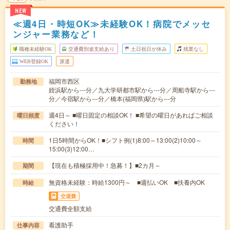
NEW
≪週4日・時短OK≫未経験OK！病院でメッセ
ンジャー業務など！
職種未経験OK
交通費別途支給あり
土日祝日が休み
残業なし
WEB登録OK
派遣
福岡市西区
勤務地
姪浜駅から---分／九大学研都市駅から---分／周船寺駅から---
分／今宿駅から---分／橋本(福岡県)駅から---分
週4日～ ■曜日固定の相談OK！ ■希望の曜日があればご相談
曜日頻度
ください！
1日5時間からOK！■シフト例(1)8:00～13:00(2)10:00～
時間
15:00(3)12:00…
【現在も積極採用中！急募！】■2カ月～
期間
無資格未経験：時給1300円～ ■週払いOK ■扶養内OK
時給
交通費
交通費全額支給
看護助手
仕事内容