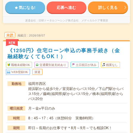
気になる!
応募へ進む
詳しく見る
派遣会社
日研トータルソーシング株式会社 メディカルケア事業部
未読
掲載日
2026/08/07
NEW
《1250円》住宅ローン申込の事務手続き（金
融経験なくてもOK！）
職種未経験OK
交通費別途支給あり
土日祝日が休み
残業なし
WEB登録OK
派遣
福岡市西区
勤務地
姪浜駅から徒歩1分／室見駅からバス10分／下山門駅からバ
ス15分／藤崎(福岡県)駅からバス15分／橋本(福岡県)駅から
バス20分
月～金※平日のみ
曜日頻度
8：45～17：45（休憩60分 実働8時間）
時間
即日～長期のお仕事です＊8月～9月～でも相談OK！
期間