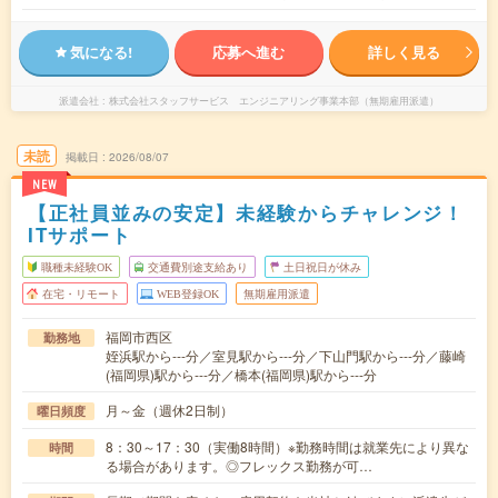
気になる!
応募へ進む
詳しく見る
派遣会社
株式会社スタッフサービス エンジニアリング事業本部（無期雇用派遣）
未読
掲載日
2026/08/07
NEW
【正社員並みの安定】未経験からチャレンジ！
ITサポート
職種未経験OK
交通費別途支給あり
土日祝日が休み
在宅・リモート
WEB登録OK
無期雇用派遣
福岡市西区
勤務地
姪浜駅から---分／室見駅から---分／下山門駅から---分／藤崎
(福岡県)駅から---分／橋本(福岡県)駅から---分
月～金（週休2日制）
曜日頻度
8：30～17：30（実働8時間）※勤務時間は就業先により異な
時間
る場合があります。◎フレックス勤務が可…