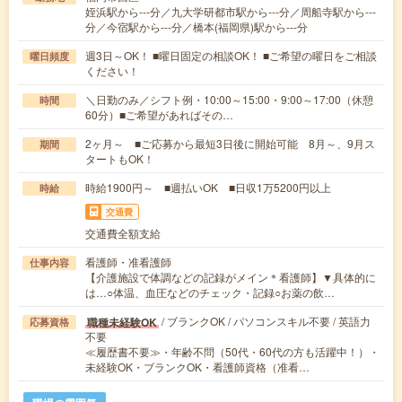
姪浜駅から---分／九大学研都市駅から---分／周船寺駅から---
分／今宿駅から---分／橋本(福岡県)駅から---分
週3日～OK！ ■曜日固定の相談OK！ ■ご希望の曜日をご相談
曜日頻度
ください！
＼日勤のみ／シフト例・10:00～15:00・9:00～17:00（休憩
時間
60分）■ご希望があればその…
2ヶ月～ ■ご応募から最短3日後に開始可能 8月～、9月ス
期間
タートもOK！
時給1900円～ ■週払いOK ■日収1万5200円以上
時給
交通費
交通費全額支給
看護師・准看護師
仕事内容
【介護施設で体調などの記録がメイン＊看護師】▼具体的に
は…○体温、血圧などのチェック・記録○お薬の飲…
/ ブランクOK / パソコンスキル不要 / 英語力
職種未経験OK
応募資格
不要
≪履歴書不要≫・年齢不問（50代・60代の方も活躍中！）・
未経験OK・ブランクOK・看護師資格（准看…