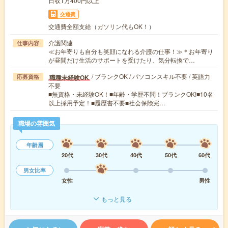
日収1万400円以上
交通費
交通費全額支給（ガソリン代もOK！）
介護関連
仕事内容
≪お年寄りも自分も笑顔になれる介護の仕事！≫＊お年寄り
が昼間だけ生活のサポートを受けたり、気分転換で…
/ ブランクOK / パソコンスキル不要 / 英語力
職種未経験OK
応募資格
不要
■無資格・未経験OK！■年齢・学歴不問！ブランクOK!■10名
以上採用予定！■履歴書不要■社会保険完…
職場の雰囲気
年齢層
20代
30代
40代
50代
60代
男女比率
女性
男性
もっと見る