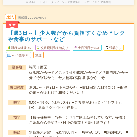
派遣会社
日研トータルソーシング株式会社 メディカルケア事業部
未読
掲載日
2026/08/07
NEW
【週3日～】少人数だから負担すくなめ＊レク
や食事のサポートなど
職種未経験OK
交通費別途支給あり
土日祝日が休み
残業なし
WEB登録OK
派遣
福岡市西区
勤務地
姪浜駅から---分／九大学研都市駅から---分／周船寺駅から---
分／今宿駅から---分／橋本(福岡県)駅から---分
週3日～（週2日～も相談OK） ■曜日固定の相談OK！ ■希望
曜日頻度
の曜日があればご相談ください！
9:00～18:00（休憩60分）■ご希望があれば下記シフトも
時間
OK！早番 7:00～16:00遅番 …
【積極採用中！急募！】＊1年以上勤務している方が多数！
期間
ご応募から最短2～3日後の就業も相談可能です！
無資格未経験：時給1300円～ ■週払いOK ■扶養内OK ■
時給