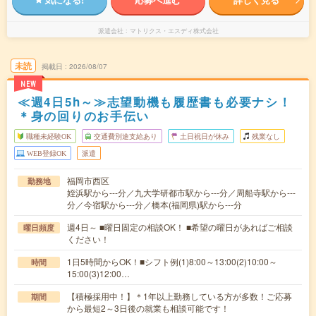
派遣会社
マトリクス・エスディ株式会社
未読
掲載日
2026/08/07
NEW
≪週4日5h～≫志望動機も履歴書も必要ナシ！
＊身の回りのお手伝い
職種未経験OK
交通費別途支給あり
土日祝日が休み
残業なし
WEB登録OK
派遣
福岡市西区
勤務地
姪浜駅から---分／九大学研都市駅から---分／周船寺駅から---
分／今宿駅から---分／橋本(福岡県)駅から---分
週4日～ ■曜日固定の相談OK！ ■希望の曜日があればご相談
曜日頻度
ください！
1日5時間からOK！■シフト例(1)8:00～13:00(2)10:00～
時間
15:00(3)12:00…
【積極採用中！】＊1年以上勤務している方が多数！ご応募
期間
から最短2～3日後の就業も相談可能です！