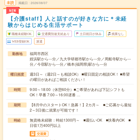
未読
掲載日
2026/08/07
NEW
【介護staff】人と話すのが好きな方に＊未経
験からはじめる生活サポート
職種未経験OK
交通費別途支給あり
土日祝日が休み
残業なし
WEB登録OK
派遣
福岡市西区
勤務地
姪浜駅から---分／九大学研都市駅から---分／周船寺駅から---
分／今宿駅から---分／橋本(福岡県)駅から---分
週3日～（週2日～も相談OK） ■曜日固定の相談OK！ ■希望
曜日頻度
の曜日があればご相談ください！
9:00～18:00（休憩60分）■ご希望があれば下記シフトも
時間
OK！早番 7:00～16:00遅番 …
【8月中のスタートOK！急募！】2カ月～ ■ご応募から最短
期間
2～3日後に就業が可能です！
無資格未経験：時給1300円～ ■週払いOK ■扶養内OK ■
時給
日収1万400円以上
交通費