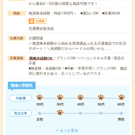
から最短2～3日後の就業も相談可能です！
無資格未経験：時給1300円～ ■週払いOK ■扶養内OK
時給
交通費
交通費全額支給
介護関連
仕事内容
／無資格未経験から始める清潔感あふれる介護施設での生活
サポート！＼未経験だからハードルが高いかも… …
/ ブランクOK / パソコンスキル不要 / 英語力
職種未経験OK
応募資格
不要
■無資格・未経験OK！■年齢・学歴不問！ブランクOK! 施設
内に奥行きがあり、広々としているのでスタ…
職場の雰囲気
年齢層
20代
30代
40代
50代
60代
男女比率
女性
男性
もっと見る