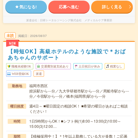
気になる!
応募へ進む
詳しく見る
派遣会社
日研トータルソーシング株式会社 メディカルケア事業部
未読
掲載日
2026/08/07
NEW
【時短OK】高級ホテルのような施設で＊おば
あちゃんのサポート
職種未経験OK
交通費別途支給あり
土日祝日が休み
残業なし
WEB登録OK
派遣
福岡市西区
勤務地
姪浜駅から---分／九大学研都市駅から---分／周船寺駅から---
分／今宿駅から---分／橋本(福岡県)駅から---分
週4日～ ■曜日固定の相談OK！ ■希望の曜日があればご相談
曜日頻度
ください！
1日5時間からOK！■シフト例(1)8:00～13:00(2)10:00～
時間
15:00(3)12:00…
【積極採用中！】＊1年以上勤務している方が多数！ご応募
期間