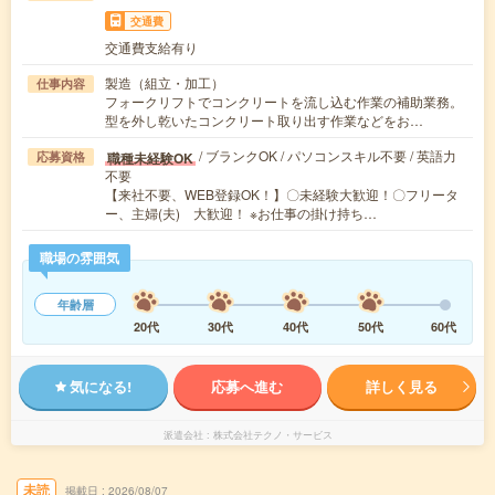
交通費
交通費支給有り
製造（組立・加工）
仕事内容
フォークリフトでコンクリートを流し込む作業の補助業務。
型を外し乾いたコンクリート取り出す作業などをお…
/ ブランクOK / パソコンスキル不要 / 英語力
職種未経験OK
応募資格
不要
【来社不要、WEB登録OK！】〇未経験大歓迎！〇フリータ
ー、主婦(夫) 大歓迎！ ※お仕事の掛け持ち…
職場の雰囲気
年齢層
20代
30代
40代
50代
60代
気になる!
応募へ進む
詳しく見る
派遣会社
株式会社テクノ・サービス
未読
掲載日
2026/08/07