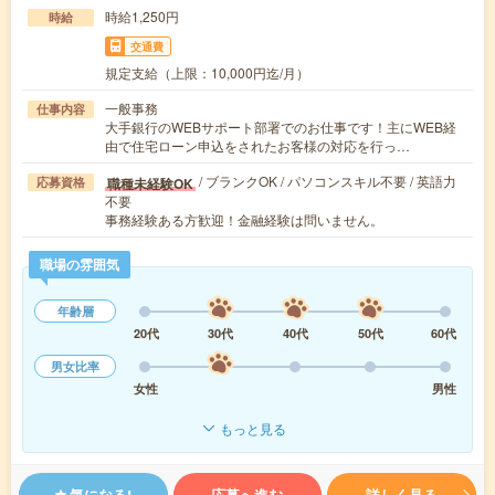
時給1,250円
時給
交通費
規定支給（上限：10,000円迄/月）
一般事務
仕事内容
大手銀行のWEBサポート部署でのお仕事です！主にWEB経
由で住宅ローン申込をされたお客様の対応を行っ…
/ ブランクOK / パソコンスキル不要 / 英語力
職種未経験OK
応募資格
不要
事務経験ある方歓迎！金融経験は問いません。
職場の雰囲気
年齢層
20代
30代
40代
50代
60代
男女比率
女性
男性
もっと見る
気になる!
応募へ進む
詳しく見る