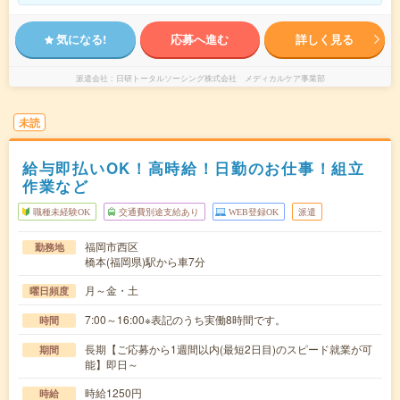
気になる!
応募へ進む
詳しく見る
派遣会社
日研トータルソーシング株式会社 メディカルケア事業部
未読
給与即払いOK！高時給！日勤のお仕事！組立
作業など
職種未経験OK
交通費別途支給あり
WEB登録OK
派遣
福岡市西区
勤務地
橋本(福岡県)駅から車7分
月～金・土
曜日頻度
7:00～16:00※表記のうち実働8時間です。
時間
長期【ご応募から1週間以内(最短2日目)のスピード就業が可
期間
能】即日～
時給1250円
時給