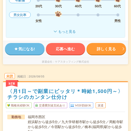
年齢層
20代
30代
40代
50代
60代
男女比率
女性
男性
もっと見る
気になる!
応募へ進む
詳しく見る
派遣会社
ケアスタッフィング株式会社
未読
掲載日
2026/08/05
NEW
〈月1日～で副業にピッタリ＊時給1,500円～〉
チラシのカンタン仕分け
職種未経験OK
交通費別途支給あり
WEB登録OK
派遣
福岡市西区
勤務地
姪浜駅から徒歩5分／九大学研都市駅から徒歩5分／周船寺駅
から徒歩5分／今宿駅から徒歩5分／橋本(福岡県)駅から徒歩