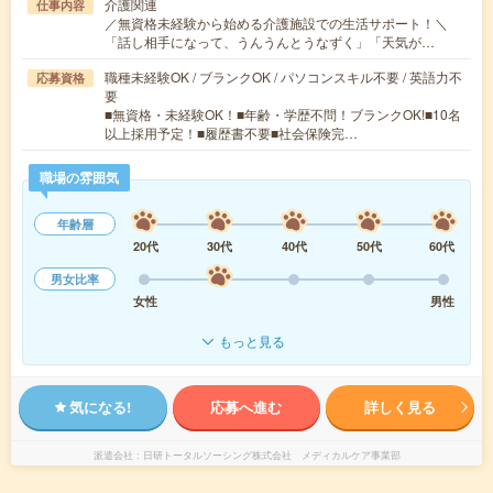
介護関連
仕事内容
／無資格未経験から始める介護施設での生活サポート！＼
「話し相手になって、うんうんとうなずく」「天気が…
職種未経験OK / ブランクOK / パソコンスキル不要 / 英語力不
応募資格
要
■無資格・未経験OK！■年齢・学歴不問！ブランクOK!■10名
以上採用予定！■履歴書不要■社会保険完…
職場の雰囲気
年齢層
20代
30代
40代
50代
60代
男女比率
女性
男性
もっと見る
気になる!
応募へ進む
詳しく見る
派遣会社
日研トータルソーシング株式会社 メディカルケア事業部