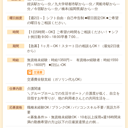
姪浜駅から---分／九大学研都市駅から---分／周船寺駅から---
分／今宿駅から---分／橋本(福岡県)駅から---分
【週2日～】シフト自由・自己申告制 ■曜日固定OK ■ご希望
曜日頻度
の曜日をご相談ください。
【1日5時間～OK】ご希望の時間をご相談ください！▼シフ
時間
ト例日勤 9:00～18:00早番 7:00…
【急募】1ヶ月～OK！スタート日の相談もOK！（最短2日後
期間
から）
無資格未経験：時給1350円～ 有資格or経験者：時給1550
時給
円～1600円 ■日払いOK
交通費
交通費全額支給（ガソリン代もOK）
介護関連
仕事内容
＼グループホームでの生活サポート／介護度が低く、自立を
目指すお年寄りが、他の利用者さんとの共同生活を…
職種未経験OK / ブランクOK / パソコンスキル不要 / 英語力不
応募資格
要
≪募集条件≫・無資格未経験OK・10名以上採用※週16時間未
満の勤務希望の方は以下の日雇派遣禁止の例…