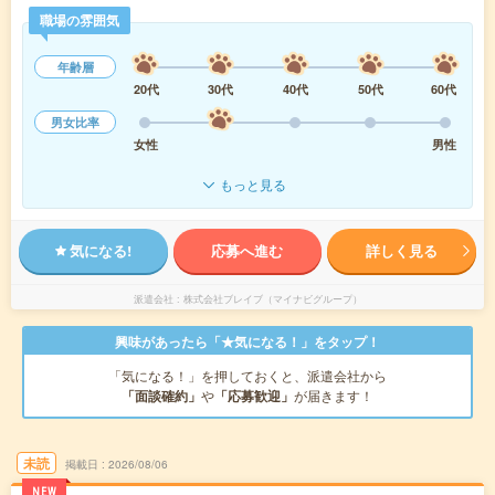
職場の雰囲気
年齢層
20代
30代
40代
50代
60代
男女比率
女性
男性
もっと見る
気になる!
応募へ進む
詳しく見る
派遣会社
株式会社ブレイブ（マイナビグループ）
興味があったら「★気になる！」をタップ！
「気になる！」を押しておくと、派遣会社から
「面談確約」
や
「応募歓迎」
が届きます！
未読
掲載日
2026/08/06
NEW