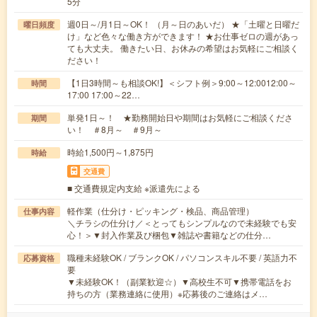
5分
週0日～/月1日～OK！ （月～日のあいだ） ★「土曜と日曜だ
曜日頻度
け」など色々な働き方ができます！ ★お仕事ゼロの週があっ
ても大丈夫。 働きたい日、お休みの希望はお気軽にご相談く
ださい！
【1日3時間～も相談OK!】＜シフト例＞9:00～12:0012:00～
時間
17:00 17:00～22…
単発1日～！ ★勤務開始日や期間はお気軽にご相談くださ
期間
い！ ＃8月～ ＃9月～
時給1,500円～1,875円
時給
交通費
■ 交通費規定内支給 ※派遣先による
軽作業（仕分け・ピッキング・検品、商品管理）
仕事内容
＼チラシの仕分け／＜とってもシンプルなので未経験でも安
心！＞▼封入作業及び梱包▼雑誌や書籍などの仕分…
職種未経験OK / ブランクOK / パソコンスキル不要 / 英語力不
応募資格
要
▼未経験OK！（副業歓迎☆）▼高校生不可▼携帯電話をお
持ちの方（業務連絡に使用）※応募後のご連絡はメ…