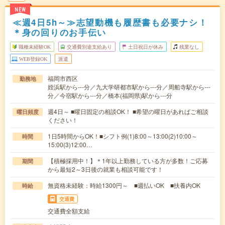
NEW
≪週4日5h～≫志望動機も履歴書も必要ナシ！
＊身の回りのお手伝い
職種未経験OK
交通費別途支給あり
土日祝日が休み
残業なし
WEB登録OK
派遣
福岡市西区
勤務地
姪浜駅から---分／九大学研都市駅から---分／周船寺駅から---
分／今宿駅から---分／橋本(福岡県)駅から---分
週4日～ ■曜日固定の相談OK！ ■希望の曜日があればご相談
曜日頻度
ください！
1日5時間からOK！■シフト例(1)8:00～13:00(2)10:00～
時間
15:00(3)12:00…
【積極採用中！】＊1年以上勤務している方が多数！ご応募
期間
から最短2～3日後の就業も相談可能です！
無資格未経験：時給1300円～ ■週払いOK ■扶養内OK
時給
交通費
交通費全額支給