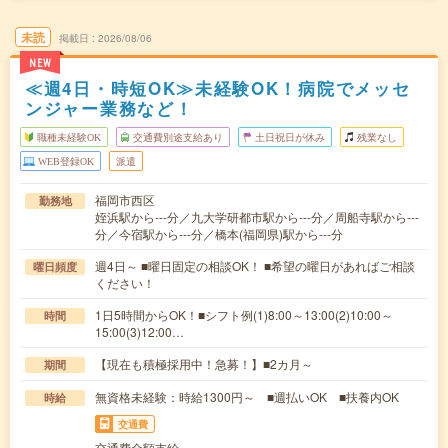
未読
掲載日
2026/08/06
NEW
≪週4日・時短OK≫未経験OK！病院でメッセ
ンジャー業務など！
職種未経験OK
交通費別途支給あり
土日祝日が休み
残業なし
WEB登録OK
派遣
福岡市西区
勤務地
姪浜駅から---分／九大学研都市駅から---分／周船寺駅から---
分／今宿駅から---分／橋本(福岡県)駅から---分
週4日～ ■曜日固定の相談OK！ ■希望の曜日があればご相談
曜日頻度
ください！
1日5時間からOK！■シフト例(1)8:00～13:00(2)10:00～
時間
15:00(3)12:00…
【現在も積極採用中！急募！】■2カ月～
期間
無資格未経験：時給1300円～ ■週払いOK ■扶養内OK
時給
交通費
交通費全額支給