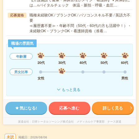
は…○バイタルチェック 体温・脈拍・呼吸・血圧…
職種未経験OK / ブランクOK / パソコンスキル不要 / 英語力不
応募資格
要
≪履歴書不要≫・年齢不問（50代・60代の方も活躍中！）・
未経験OK・ブランクOK・看護師資格（准看…
職場の雰囲気
年齢層
20代
30代
40代
50代
60代
男女比率
女性
男性
もっと見る
気になる!
応募へ進む
詳しく見る
派遣会社
日研トータルソーシング株式会社 メディカルケア事業部 ナース派遣
未読
掲載日
2026/08/06