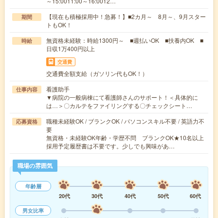
～15:0011:00～16:0012…
【現在も積極採用中！急募！】■2カ月～ 8月～、9月スター
期間
トもOK！
無資格未経験：時給1300円～ ■週払いOK ■扶養内OK ■
時給
日収1万400円以上
交通費
交通費全額支給（ガソリン代もOK！）
看護助手
仕事内容
▼病院の一般病棟にて看護師さんのサポート！＜具体的に
は…＞〇カルテをファイリングする〇チェックシート…
職種未経験OK / ブランクOK / パソコンスキル不要 / 英語力不
応募資格
要
無資格・未経験OK年齢・学歴不問 ブランクOK★10名以上
採用予定履歴書は不要です。少しでも興味があ…
職場の雰囲気
年齢層
20代
30代
40代
50代
60代
男女比率