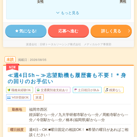
女性
男性
もっと見る
気になる!
応募へ進む
詳しく見る
派遣会社
日研トータルソーシング株式会社 メディカルケア事業部
未読
掲載日
2026/08/05
NEW
≪週4日5h～≫志望動機も履歴書も不要！＊身
の回りのお手伝い
職種未経験OK
交通費別途支給あり
土日祝日が休み
残業なし
WEB登録OK
派遣
福岡市西区
勤務地
姪浜駅から---分／九大学研都市駅から---分／周船寺駅から---
分／今宿駅から---分／橋本(福岡県)駅から---分
週4日～OK ■曜日固定の相談OK！ ■希望の曜日があればご相
曜日頻度
談ください！