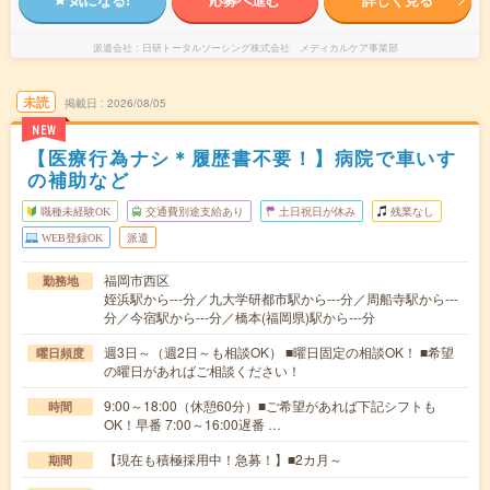
派遣会社
日研トータルソーシング株式会社 メディカルケア事業部
未読
掲載日
2026/08/05
NEW
【医療行為ナシ＊履歴書不要！】病院で車いす
の補助など
職種未経験OK
交通費別途支給あり
土日祝日が休み
残業なし
WEB登録OK
派遣
福岡市西区
勤務地
姪浜駅から---分／九大学研都市駅から---分／周船寺駅から---
分／今宿駅から---分／橋本(福岡県)駅から---分
週3日～（週2日～も相談OK） ■曜日固定の相談OK！ ■希望
曜日頻度
の曜日があればご相談ください！
9:00～18:00（休憩60分）■ご希望があれば下記シフトも
時間
OK！早番 7:00～16:00遅番 …
【現在も積極採用中！急募！】■2カ月～
期間