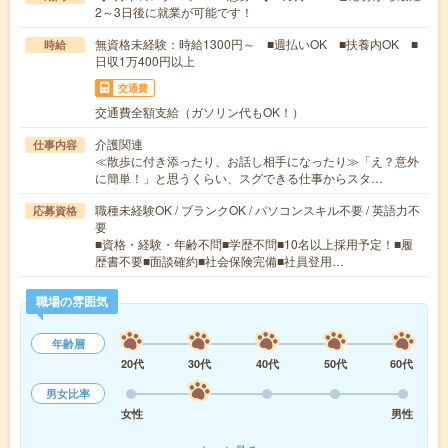
2～3日後に就業が可能です！
無資格未経験：時給1300円～ ■週払いOK ■扶養内OK ■
時給
日収1万400円以上
交通費
交通費全額支給（ガソリン代もOK！）
介護関連
仕事内容
≪散歩に付き添ったり、お話し相手になったり≫「え？意外
に簡単！」と思うくらい、スグできる仕事からスタ…
職種未経験OK / ブランクOK / パソコンスキル不要 / 英語力不
応募資格
要
■資格・経験・年齢不問■学歴不問■10名以上採用予定！■履
歴書不要■面談確約■社会保険完備■社員登用…
職場の雰囲気
年齢層
20代
30代
40代
50代
60代
男女比率
女性
男性