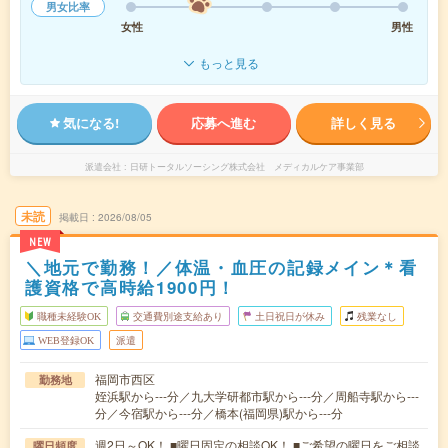
男女比率
女性
男性
もっと見る
気になる!
応募へ進む
詳しく見る
派遣会社
日研トータルソーシング株式会社 メディカルケア事業部
未読
掲載日
2026/08/05
NEW
＼地元で勤務！／体温・血圧の記録メイン＊看
護資格で高時給1900円！
職種未経験OK
交通費別途支給あり
土日祝日が休み
残業なし
WEB登録OK
派遣
福岡市西区
勤務地
姪浜駅から---分／九大学研都市駅から---分／周船寺駅から---
分／今宿駅から---分／橋本(福岡県)駅から---分
週2日～OK！ ■曜日固定の相談OK！ ■ご希望の曜日をご相談
曜日頻度