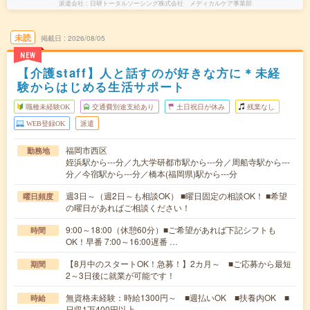
派遣会社
日研トータルソーシング株式会社 メディカルケア事業部
未読
掲載日
2026/08/05
NEW
【介護staff】人と話すのが好きな方に＊未経
験からはじめる生活サポート
職種未経験OK
交通費別途支給あり
土日祝日が休み
残業なし
WEB登録OK
派遣
福岡市西区
勤務地
姪浜駅から---分／九大学研都市駅から---分／周船寺駅から---
分／今宿駅から---分／橋本(福岡県)駅から---分
週3日～（週2日～も相談OK） ■曜日固定の相談OK！ ■希望
曜日頻度
の曜日があればご相談ください！
9:00～18:00（休憩60分）■ご希望があれば下記シフトも
時間
OK！早番 7:00～16:00遅番 …
【8月中のスタートOK！急募！】2カ月～ ■ご応募から最短
期間
2～3日後に就業が可能です！
無資格未経験：時給1300円～ ■週払いOK ■扶養内OK ■
時給
日収1万400円以上