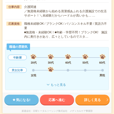
介護関連
仕事内容
／無資格未経験から始める清潔感あふれる介護施設での生活
サポート！＼未経験だからハードルが高いかも… …
職種未経験OK / ブランクOK / パソコンスキル不要 / 英語力不
応募資格
要
■無資格・未経験OK！■年齢・学歴不問！ブランクOK! 施設
内に奥行きがあり、広々としているのでスタ…
職場の雰囲気
年齢層
20代
30代
40代
50代
60代
男女比率
女性
男性
もっと見る
気になる!
応募へ進む
詳しく見る
派遣会社
日研トータルソーシング株式会社 メディカルケア事業部