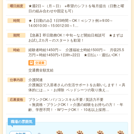
★週2日～（月～日） ※希望のシフトを毎月提出（日数と曜
曜日頻度
日の組み合わせや固定も可）
★【日勤のみ】1日5時間～OK！≪シフト例≫9:00～
時間
14:0010:00～15:0012:00～1…
【急募】即日勤務OK！中旬～など開始日相談可 ★まずは
期間
お試し2カ月～のスタートも歓迎！
経験者時給1450円～ 介護福祉士時給1500円～ 月収25.5
時給
万円＝時給1450円×1日8h×22日 ★日払い・週払いOK！
交通費
交通費全額支給
介護関連
仕事内容
介護施設で入居者さんの生活サポートをお願いします！＜具
体的には…＞・お掃除 ベッドシーツの取り換え…
ブランクOK / パソコンスキル不要 / 英語力不要
応募資格
＜無資格・ブランクOK！＞介護の経験をお持ちの方！・年
齢、学歴不問！・WワークOK！・10名以上採用…
職場の雰囲気