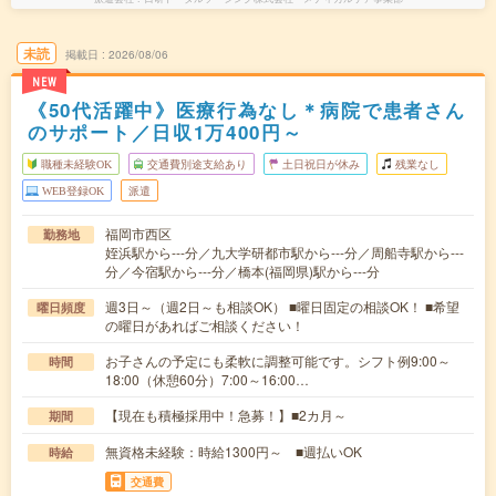
未読
掲載日
2026/08/06
NEW
《50代活躍中》医療行為なし＊病院で患者さん
のサポート／日収1万400円～
職種未経験OK
交通費別途支給あり
土日祝日が休み
残業なし
WEB登録OK
派遣
福岡市西区
勤務地
姪浜駅から---分／九大学研都市駅から---分／周船寺駅から---
分／今宿駅から---分／橋本(福岡県)駅から---分
週3日～（週2日～も相談OK） ■曜日固定の相談OK！ ■希望
曜日頻度
の曜日があればご相談ください！
お子さんの予定にも柔軟に調整可能です。シフト例9:00～
時間
18:00（休憩60分）7:00～16:00…
【現在も積極採用中！急募！】■2カ月～
期間
無資格未経験：時給1300円～ ■週払いOK
時給
交通費