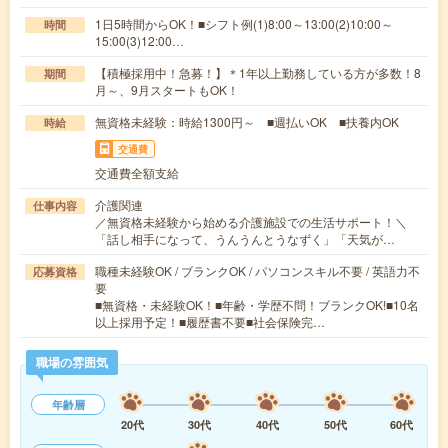
1日5時間からOK！■シフト例(1)8:00～13:00(2)10:00～
時間
15:00(3)12:00…
【積極採用中！急募！】＊1年以上勤務している方が多数！8
期間
月～、9月スタートもOK！
無資格未経験：時給1300円～ ■週払いOK ■扶養内OK
時給
交通費
交通費全額支給
介護関連
仕事内容
／無資格未経験から始める介護施設での生活サポート！＼
「話し相手になって、うんうんとうなずく」「天気が…
職種未経験OK / ブランクOK / パソコンスキル不要 / 英語力不
応募資格
要
■無資格・未経験OK！■年齢・学歴不問！ブランクOK!■10名
以上採用予定！■履歴書不要■社会保険完…
職場の雰囲気
年齢層
20代
30代
40代
50代
60代