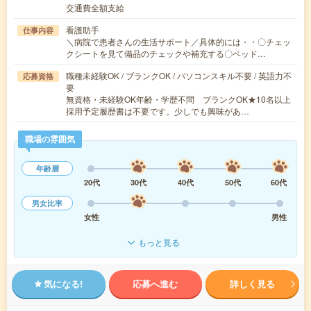
交通費全額支給
看護助手
仕事内容
＼病院で患者さんの生活サポート／具体的には・・〇チェッ
クシートを見て備品のチェックや補充する〇ベッド…
職種未経験OK / ブランクOK / パソコンスキル不要 / 英語力不
応募資格
要
無資格・未経験OK年齢・学歴不問 ブランクOK★10名以上
採用予定履歴書は不要です。少しでも興味があ…
職場の雰囲気
年齢層
20代
30代
40代
50代
60代
男女比率
女性
男性
もっと見る
気になる!
応募へ進む
詳しく見る