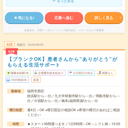
もっと見る
気になる!
応募へ進む
詳しく見る
派遣会社
日研トータルソーシング株式会社 メディカルケア事業部
未読
掲載日
2026/08/05
NEW
【ブランクOK】患者さんから”ありがとう”が
もらえる生活サポート
職種未経験OK
交通費別途支給あり
土日祝日が休み
残業なし
WEB登録OK
派遣
福岡市西区
勤務地
姪浜駅から---分／九大学研都市駅から---分／周船寺駅から---
分／今宿駅から---分／橋本(福岡県)駅から---分
週4日～OK ※曜日固定の相談OK ※希望の曜日があればご相談
曜日頻度
ください
★スタート時間選べます／1日5時間～OK～シフト例～10:00
時間