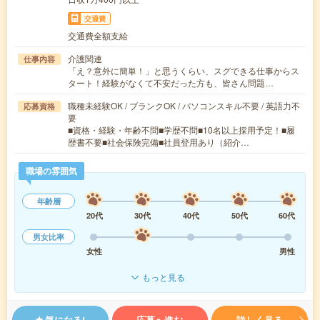
交通費
交通費全額支給
介護関連
仕事内容
「え？意外に簡単！」と思うくらい、スグできる仕事からス
タート！経験がなくて不安だった方も、皆さん問題…
職種未経験OK / ブランクOK / パソコンスキル不要 / 英語力不
応募資格
要
■資格・経験・年齢不問■学歴不問■10名以上採用予定！■履
歴書不要■社会保険完備■社員登用あり（紹介…
職場の雰囲気
年齢層
20代
30代
40代
50代
60代
男女比率
女性
男性
もっと見る
気になる!
応募へ進む
詳しく見る