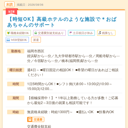
未読
掲載日
2026/08/06
NEW
【時短OK】高級ホテルのような施設で＊おば
あちゃんのサポート
職種未経験OK
交通費別途支給あり
土日祝日が休み
残業なし
WEB登録OK
派遣
福岡市西区
勤務地
姪浜駅から---分／九大学研都市駅から---分／周船寺駅から---
分／今宿駅から---分／橋本(福岡県)駅から---分
週4日～ ■曜日固定の相談OK！ ■希望の曜日があればご相談
曜日頻度
ください！
1日5時間からOK！■シフト例(1)8:00～13:00(2)10:00～
時間
15:00(3)12:00…
【積極採用中！】＊1年以上勤務している方が多数！ご応募
期間
から最短2～3日後の就業も相談可能です！
無資格未経験：時給1300円～ ■週払いOK ■扶養内OK
時給
交通費
交通費全額支給