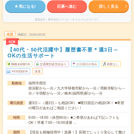
気になる!
応募へ進む
詳しく見る
派遣会社
株式会社バイトレ（キャムコムグループ）
未読
掲載日
2026/08/05
NEW
【40代・50代活躍中】履歴書不要＊週3日～
OKの生活サポート
職種未経験OK
交通費別途支給あり
土日祝日が休み
残業なし
WEB登録OK
派遣
福岡市西区
勤務地
姪浜駅から---分／九大学研都市駅から---分／周船寺駅から---
分／今宿駅から---分／橋本(福岡県)駅から---分
週3日～（週2日～も相談OK） ■曜日固定の相談OK！ ■希望
曜日頻度
の曜日があればご相談ください！
9:00～18:00（休憩60分）■ご希望があれば下記シフトも
時間
OK！早番 7:00～16:00遅番 …
【現在も積極採用中！急募！】長期でじっくり安心して働け
期間