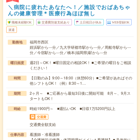
＼病院に疲れたあなたへ！／施設でおばあちゃ
んの健康管理＊医療行為ほぼ無し
職種未経験OK
交通費別途支給あり
土日祝日が休み
WEB登録OK
派遣
福岡市西区
勤務地
姪浜駅から---分／九大学研都市駅から---分／周船寺駅から---
分／今宿駅から---分／橋本(福岡県)駅から---分
週2日～OK！ ■曜日固定の相談OK！ ■ご希望の曜日をご相談
曜日頻度
ください！
【日勤のみ】9:00～18:00（休憩60分）■ご希望があればその
時間
他シフトもOK！（例）8:30～1…
2ヶ月～ ■ご応募から最短3日後に開始可能 8月～、9月ス
期間
タートもOK！
時給1900円～ ■週払いOK ■日収1万5200円以上
時給
交通費
交通費全額支給
看護師・准看護師
仕事内容
【介護施設で健康・体調管理がメイン＊看護師】▼具体的に