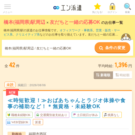
メニュー
気になる!
ログイン
検索
橋本(福岡県)駅周辺
×
友だちと一緒の応募OK
のお仕事一覧
橋本(福岡県)駅の派遣のお仕事情報です。
オフィスワーク・事務系
、
営業・販売・サー
ビス系
、
クリエイティブ系
などのお仕事を取り揃えています。友だちと一緒の応募OK
の条件の他に、
交通費別途支給あり
、
職種未経験OK
、
週4日勤務
などのこだわり条件
も取り揃えています。
条件の変更
橋本(福岡県)駅周辺 / 友だちと一緒の応募OK
42
1,396
全
件
平均時給:
円
時給順
新着順
未読
掲載日
2026/08/06
NEW
≪時短歓迎！≫おばあちゃんとラジオ体操や食
事の補助など！＊無資格・未経験OK
職種未経験OK
交通費別途支給あり
土日祝日が休み
残業なし
WEB登録OK
派遣
福岡市西区
勤務地