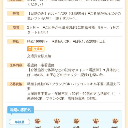
ください！
【日勤のみ】9:00～17:00（休憩60分）■ご希望があればその
時間
他シフトもOK！（例）8:30～1…
2ヶ月～ ■ご応募から最短3日後に開始可能 8月～、9月ス
期間
タートもOK！
時給1900円～ ■週払いOK ■日収1万5200円以上
時給
交通費
交通費全額支給
看護師・准看護師
仕事内容
【介護施設で体調などの記録がメイン＊看護師】▼具体的に
は…○体温、血圧などのチェック・記録○お薬の飲…
職種未経験OK / ブランクOK / パソコンスキル不要 / 英語力不
応募資格
要
≪履歴書不要≫・年齢不問（50代・60代の方も活躍中！）・
未経験OK・ブランクOK・看護師資格（准看…
職場の雰囲気
年齢層
20代
30代
40代
50代
60代