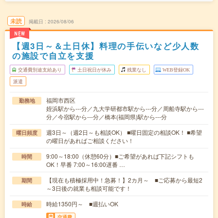
未読
掲載日
2026/08/06
NEW
【週3日～＆土日休】料理の手伝いなど少人数
の施設で自立を支援
交通費別途支給あり
土日祝日が休み
残業なし
WEB登録OK
派遣
福岡市西区
勤務地
姪浜駅から---分／九大学研都市駅から---分／周船寺駅から---
分／今宿駅から---分／橋本(福岡県)駅から---分
週3日～（週2日～も相談OK） ■曜日固定の相談OK！ ■希望
曜日頻度
の曜日があればご相談ください！
9:00～18:00（休憩60分）■ご希望があれば下記シフトも
時間
OK！早番 7:00～16:00遅番 …
【現在も積極採用中！急募！】2カ月～ ■ご応募から最短2
期間
～3日後の就業も相談可能です！
時給1350円～ ■週払いOK
時給
交通費