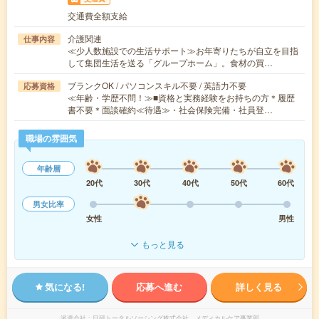
交通費全額支給
介護関連
仕事内容
≪少人数施設での生活サポート≫お年寄りたちが自立を目指
して集団生活を送る「グループホーム」。食材の買…
ブランクOK / パソコンスキル不要 / 英語力不要
応募資格
≪年齢・学歴不問！≫■資格と実務経験をお持ちの方＊履歴
書不要＊面談確約≪待遇≫・社会保険完備・社員登…
職場の雰囲気
年齢層
20代
30代
40代
50代
60代
男女比率
女性
男性
もっと見る
気になる!
応募へ進む
詳しく見る
派遣会社
日研トータルソーシング株式会社 メディカルケア事業部