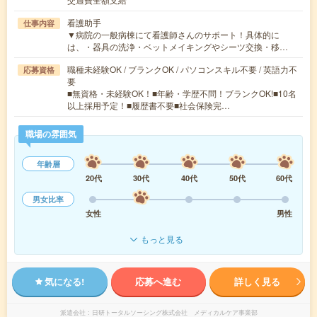
看護助手
仕事内容
▼病院の一般病棟にて看護師さんのサポート！具体的に
は、・器具の洗浄・ベットメイキングやシーツ交換・移…
職種未経験OK / ブランクOK / パソコンスキル不要 / 英語力不
応募資格
要
■無資格・未経験OK！■年齢・学歴不問！ブランクOK!■10名
以上採用予定！■履歴書不要■社会保険完…
職場の雰囲気
年齢層
20代
30代
40代
50代
60代
男女比率
女性
男性
もっと見る
気になる!
応募へ進む
詳しく見る
派遣会社
日研トータルソーシング株式会社 メディカルケア事業部