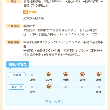
無資格未経験：時給1300円～ ■週払いOK ■扶養内OK ■
時給
日収1万400円以上
交通費
交通費全額支給
看護助手
仕事内容
▼病院の一般病棟にて看護師さんのサポート！具体的に
は、・車いす搬送の補助・ベットメイキングやシーツ交…
職種未経験OK / ブランクOK / パソコンスキル不要 / 英語力不
応募資格
要
■無資格・未経験OK！■年齢・学歴不問！ブランクOK!■10名
以上採用予定！■履歴書不要■社会保険完…
職場の雰囲気
年齢層
20代
30代
40代
50代
60代
男女比率
女性
男性
もっと見る