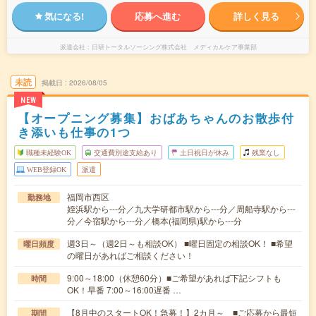
気になる!
応募へ進む
詳しく見る
派遣会社
日研トータルソーシング株式会社 メディカルケア事業部
未読
掲載日
2026/08/05
NEW
【オープニング募集】おばあちゃんのお散歩付
き添いも仕事の1つ
職種未経験OK
交通費別途支給あり
土日祝日が休み
残業なし
WEB登録OK
派遣
福岡市西区
勤務地
姪浜駅から---分／九大学研都市駅から---分／周船寺駅から---
分／今宿駅から---分／橋本(福岡県)駅から---分
週3日～（週2日～も相談OK） ■曜日固定の相談OK！ ■希望
曜日頻度
の曜日があればご相談ください！
9:00～18:00（休憩60分）■ご希望があれば下記シフトも
時間
OK！早番 7:00～16:00遅番 …
【8月中のスタートOK！急募！】2カ月～ ■ご応募から最短
期間