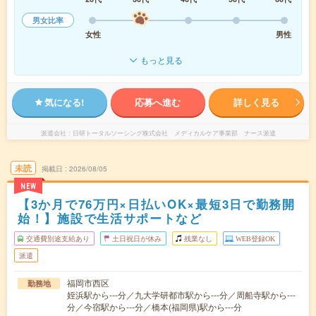
男女比率
女性
男性
もっと見る
気になる!
応募へ進む
詳しく見る
派遣会社
日研トータルソーシング株式会社 メディカルケア事業部 ナース派遣
未読
掲載日
2026/08/05
NEW
【3か月で76万円×日払いOK×最短3日で勤務開
始！】施設で生活サポートなど
交通費別途支給あり
土日祝日が休み
残業なし
WEB登録OK
派遣
福岡市西区
勤務地
姪浜駅から---分／九大学研都市駅から---分／周船寺駅から---
分／今宿駅から---分／橋本(福岡県)駅から---分