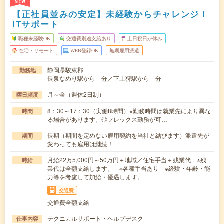
NEW
【正社員並みの安定】未経験からチャレンジ！
ITサポート
職種未経験OK
交通費別途支給あり
土日祝日が休み
在宅・リモート
WEB登録OK
無期雇用派遣
静岡県駿東郡
勤務地
長泉なめり駅から---分／下土狩駅から---分
月～金（週休2日制）
曜日頻度
8：30～17：30（実働8時間）※勤務時間は就業先により異な
時間
る場合があります。◎フレックス勤務が可…
長期（期間を定めない雇用契約を当社と結びます）派遣先が
期間
変わっても雇用は継続！
月給22万5,000円～50万円＋地域／住宅手当＋残業代 ※残
時給
業代は全額支給します。 ※各種手当あり ※経験・年齢・能
力等を考慮して加給・優遇します。
交通費
交通費全額支給
テクニカルサポート・ヘルプデスク
仕事内容