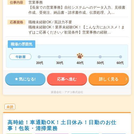
営業事務
仕事内容
【長泉での営業事務】自社システムへのデータ入力、見積書
作成、受発注、納品書・請求書作成、伝票処理、入…
職種未経験OK / 英語力不要
応募資格
職種未経験OK！業界未経験OK！【こんな方におススメ！ま
ずはご応募ください／歓迎条件】営業事務の経験…
職場の雰囲気
年齢層
20代
30代
40代
50代
60代
気になる!
応募へ進む
詳しく見る
派遣会社
アデコ株式会社
未読
高時給！車通勤OK！土日休み！日勤のお仕
事！包装・清掃業務