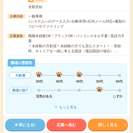
全額支給
一般事務
仕事内容
○システムへのデータ入力○台帳管理○社内メール対応○書類の
コピーやファイリング
職種未経験OK / ブランクOK / パソコンスキル不要 / 英語力不
応募資格
要
＊未経験の方歓迎＊未経験の方でも安心スタート！・登録
時、キャリアを一緒に考える面談（電話面談の場合）…
職場の雰囲気
年齢層
20代
30代
40代
50代
60代
職場の様子
活気がある
しずか
もっと見る
気になる!
応募へ進む
詳しく見る