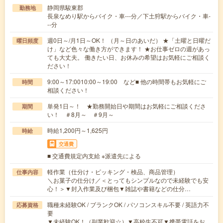
静岡県駿東郡
勤務地
長泉なめり駅からバイク・車---分／下土狩駅からバイク・車-
--分
週0日～/月1日～OK！ （月～日のあいだ） ★「土曜と日曜だ
曜日頻度
け」など色々な働き方ができます！ ★お仕事ゼロの週があっ
ても大丈夫。 働きたい日、お休みの希望はお気軽にご相談く
ださい！
9:00～17:0010:00～19:00 など■ 他の時間帯もお気軽にご
時間
相談ください！
単発1日～！ ★勤務開始日や期間はお気軽にご相談くださ
期間
い！ ＃8月～ ＃9月～
時給1,200円～1,625円
時給
交通費
■ 交通費規定内支給 ※派遣先による
軽作業（仕分け・ピッキング・検品、商品管理）
仕事内容
＼お菓子の仕分け／＜とってもシンプルなので未経験でも安
心！＞▼封入作業及び梱包▼雑誌や書籍などの仕分…
職種未経験OK / ブランクOK / パソコンスキル不要 / 英語力不
応募資格
要
▼未経験OK！（副業歓迎☆）▼高校生不可▼携帯電話をお