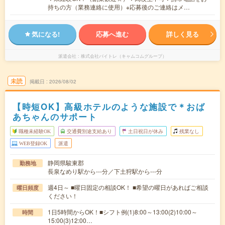
持ちの方（業務連絡に使用）※応募後のご連絡はメ…
気になる!
応募へ進む
詳しく見る
派遣会社
株式会社バイトレ（キャムコムグループ）
未読
掲載日
2026/08/02
【時短OK】高級ホテルのような施設で＊おば
あちゃんのサポート
職種未経験OK
交通費別途支給あり
土日祝日が休み
残業なし
WEB登録OK
派遣
静岡県駿東郡
勤務地
長泉なめり駅から---分／下土狩駅から---分
週4日～ ■曜日固定の相談OK！ ■希望の曜日があればご相談
曜日頻度
ください！
1日5時間からOK！■シフト例(1)8:00～13:00(2)10:00～
時間
15:00(3)12:00…