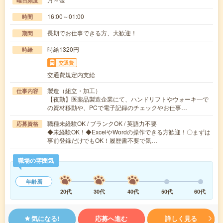
曜日頻度
16:00～01:00
時間
長期でお仕事できる方、大歓迎！
期間
時給1320円
時給
交通費
交通費規定内支給
製造（組立・加工）
仕事内容
【夜勤】医薬品製造企業にて、ハンドリフトやウォーキ―で
の資材移動や、PCで電子記録のチェックやお仕事…
職種未経験OK / ブランクOK / 英語力不要
応募資格
◆未経験OK！◆ExcelやWordの操作できる方歓迎！〇まずは
事前登録だけでもOK！履歴書不要で気…
職場の雰囲気
年齢層
20代
30代
40代
50代
60代
気になる!
応募へ進む
詳しく見る