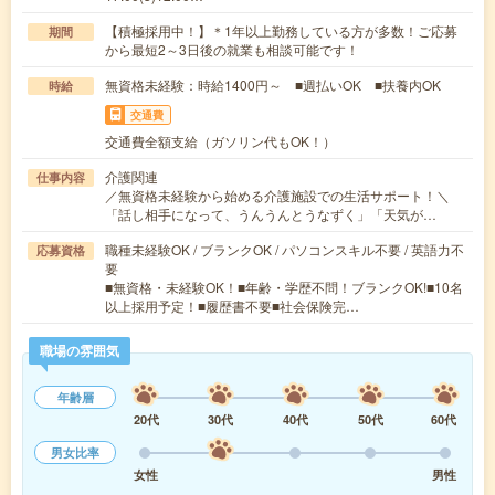
【積極採用中！】＊1年以上勤務している方が多数！ご応募
期間
から最短2～3日後の就業も相談可能です！
無資格未経験：時給1400円～ ■週払いOK ■扶養内OK
時給
交通費
交通費全額支給（ガソリン代もOK！）
介護関連
仕事内容
／無資格未経験から始める介護施設での生活サポート！＼
「話し相手になって、うんうんとうなずく」「天気が…
職種未経験OK / ブランクOK / パソコンスキル不要 / 英語力不
応募資格
要
■無資格・未経験OK！■年齢・学歴不問！ブランクOK!■10名
以上採用予定！■履歴書不要■社会保険完…
職場の雰囲気
年齢層
20代
30代
40代
50代
60代
男女比率
女性
男性