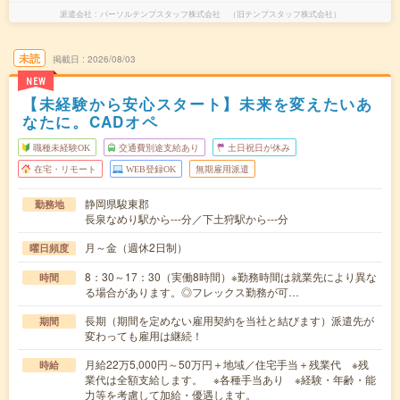
派遣会社
パーソルテンプスタッフ株式会社 （旧テンプスタッフ株式会社）
未読
掲載日
2026/08/03
NEW
【未経験から安心スタート】未来を変えたいあ
なたに。CADオペ
職種未経験OK
交通費別途支給あり
土日祝日が休み
在宅・リモート
WEB登録OK
無期雇用派遣
静岡県駿東郡
勤務地
長泉なめり駅から---分／下土狩駅から---分
月～金（週休2日制）
曜日頻度
8：30～17：30（実働8時間）※勤務時間は就業先により異な
時間
る場合があります。◎フレックス勤務が可…
長期（期間を定めない雇用契約を当社と結びます）派遣先が
期間
変わっても雇用は継続！
月給22万5,000円～50万円＋地域／住宅手当＋残業代 ※残
時給
業代は全額支給します。 ※各種手当あり ※経験・年齢・能
力等を考慮して加給・優遇します。