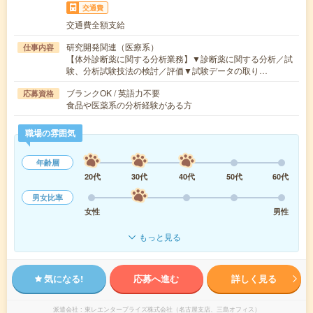
交通費
交通費全額支給
研究開発関連（医療系）
仕事内容
【体外診断薬に関する分析業務】▼診断薬に関する分析／試
験、分析試験技法の検討／評価▼試験データの取り…
ブランクOK / 英語力不要
応募資格
食品や医薬系の分析経験がある方
職場の雰囲気
年齢層
20代
30代
40代
50代
60代
男女比率
女性
男性
もっと見る
気になる!
応募へ進む
詳しく見る
派遣会社
東レエンタープライズ株式会社（名古屋支店、三島オフィス）