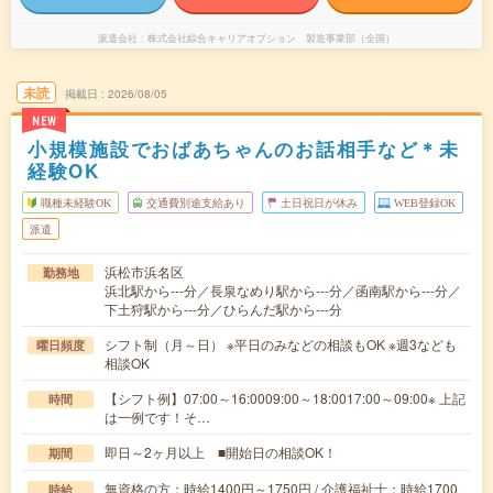
派遣会社
株式会社綜合キャリアオプション 製造事業部（全国）
未読
掲載日
2026/08/05
NEW
小規模施設でおばあちゃんのお話相手など＊未
経験OK
職種未経験OK
交通費別途支給あり
土日祝日が休み
WEB登録OK
派遣
浜松市浜名区
勤務地
浜北駅から---分／長泉なめり駅から---分／函南駅から---分／
下土狩駅から---分／ひらんだ駅から---分
シフト制（月～日） ※平日のみなどの相談もOK ※週3なども
曜日頻度
相談OK
【シフト例】07:00～16:0009:00～18:0017:00～09:00※ 上記
時間
は一例です！そ…
即日～2ヶ月以上 ■開始日の相談OK！
期間
無資格の方：時給1400円～1750円 / 介護福祉士：時給1700
時給