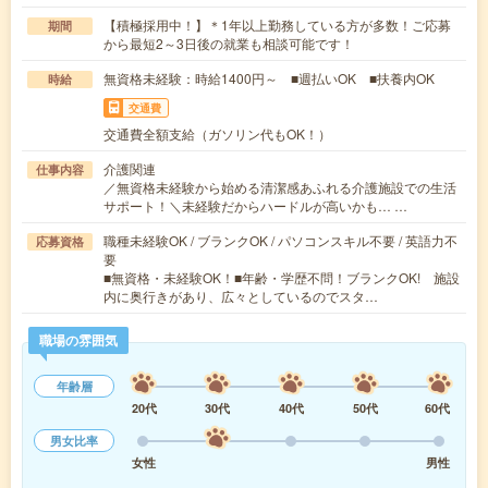
【積極採用中！】＊1年以上勤務している方が多数！ご応募
期間
から最短2～3日後の就業も相談可能です！
無資格未経験：時給1400円～ ■週払いOK ■扶養内OK
時給
交通費
交通費全額支給（ガソリン代もOK！）
介護関連
仕事内容
／無資格未経験から始める清潔感あふれる介護施設での生活
サポート！＼未経験だからハードルが高いかも… …
職種未経験OK / ブランクOK / パソコンスキル不要 / 英語力不
応募資格
要
■無資格・未経験OK！■年齢・学歴不問！ブランクOK! 施設
内に奥行きがあり、広々としているのでスタ…
職場の雰囲気
年齢層
20代
30代
40代
50代
60代
男女比率
女性
男性