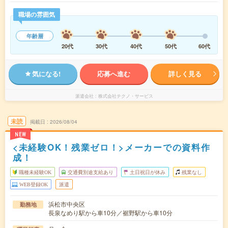
職場の雰囲気
年齢層
20代
30代
40代
50代
60代
気になる!
応募へ進む
詳しく見る
派遣会社
株式会社テクノ・サービス
未読
掲載日
2026/08/04
NEW
<未経験OK！残業ゼロ！>メーカーでの資料作
成！
職種未経験OK
交通費別途支給あり
土日祝日が休み
残業なし
WEB登録OK
派遣
浜松市中央区
勤務地
長泉なめり駅から車10分／裾野駅から車10分