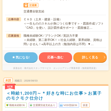
交通費
交通費全額支給
ＣＡＤ（土木・建築・設備）
仕事内容
＜一生もののスキルが身につく仕事です＞・図面作成ソフト
「CAD」を使い、設計図作成サポート・図面修正…
職種未経験OK / ブランクOK / 英語力不要
応募資格
＜未経験、第二新卒OK！＞社会人経験、業界経験、資格は
問いません！※高卒以上の方（勉強内容は不問）▼…
気になる!
応募へ進む
詳しく見る
派遣会社
株式会社スタッフサービス エンジニアリング事業本部（無期雇用派遣）
未読
掲載日
2026/08/03
NEW
＜時給1,200円～＊好きな時にお仕事＞お菓子
のモクモク仕分け
職種未経験OK
交通費別途支給あり
WEB登録OK
派遣