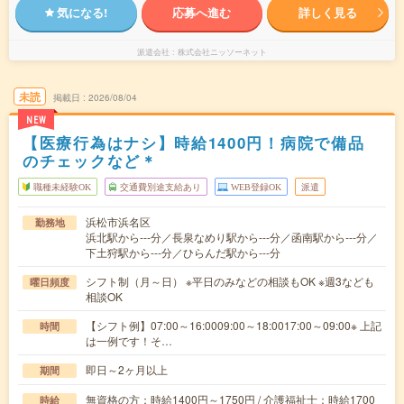
気になる!
応募へ進む
詳しく見る
派遣会社
株式会社ニッソーネット
未読
掲載日
2026/08/04
NEW
【医療行為はナシ】時給1400円！病院で備品
のチェックなど＊
職種未経験OK
交通費別途支給あり
WEB登録OK
派遣
浜松市浜名区
勤務地
浜北駅から---分／長泉なめり駅から---分／函南駅から---分／
下土狩駅から---分／ひらんだ駅から---分
シフト制（月～日） ※平日のみなどの相談もOK ※週3なども
曜日頻度
相談OK
【シフト例】07:00～16:0009:00～18:0017:00～09:00※ 上記
時間
は一例です！そ…
即日～2ヶ月以上
期間
無資格の方：時給1400円～1750円 / 介護福祉士：時給1700
時給