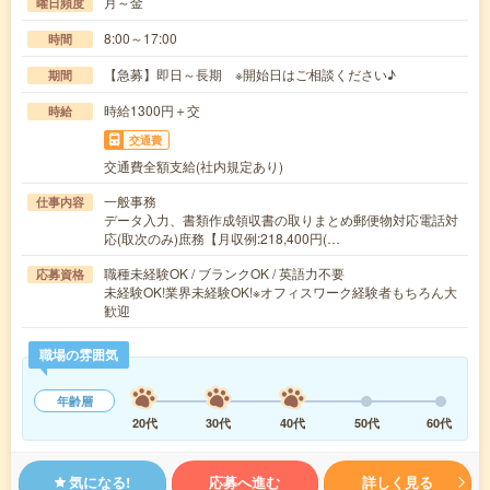
月～金
曜日頻度
8:00～17:00
時間
【急募】即日～長期 ※開始日はご相談ください♪
期間
時給1300円＋交
時給
交通費
交通費全額支給(社内規定あり)
一般事務
仕事内容
データ入力、書類作成領収書の取りまとめ郵便物対応電話対
応(取次のみ)庶務【月収例:218,400円(…
職種未経験OK / ブランクOK / 英語力不要
応募資格
未経験OK!業界未経験OK!※オフィスワーク経験者もちろん大
歓迎
職場の雰囲気
年齢層
20代
30代
40代
50代
60代
気になる!
応募へ進む
詳しく見る