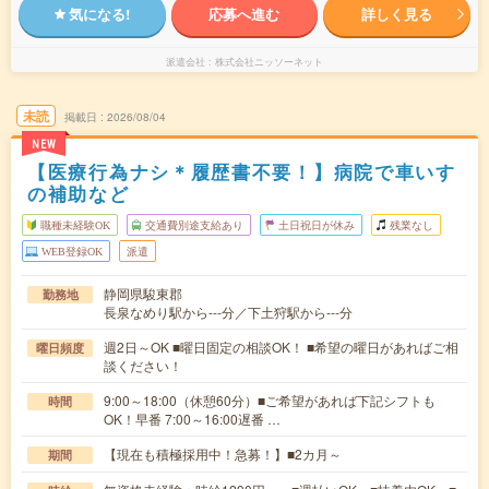
気になる!
応募へ進む
詳しく見る
派遣会社
株式会社ニッソーネット
未読
掲載日
2026/08/04
NEW
【医療行為ナシ＊履歴書不要！】病院で車いす
の補助など
職種未経験OK
交通費別途支給あり
土日祝日が休み
残業なし
WEB登録OK
派遣
静岡県駿東郡
勤務地
長泉なめり駅から---分／下土狩駅から---分
週2日～OK ■曜日固定の相談OK！ ■希望の曜日があればご相
曜日頻度
談ください！
9:00～18:00（休憩60分）■ご希望があれば下記シフトも
時間
OK！早番 7:00～16:00遅番 …
【現在も積極採用中！急募！】■2カ月～
期間