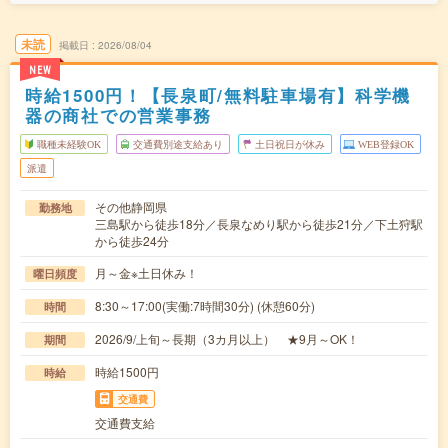
未読
掲載日
2026/08/04
NEW
時給1500円！【長泉町/無料駐車場有】科学機
器の商社での営業事務
職種未経験OK
交通費別途支給あり
土日祝日が休み
WEB登録OK
派遣
その他静岡県
勤務地
三島駅から徒歩18分／長泉なめり駅から徒歩21分／下土狩駅
から徒歩24分
月～金※土日休み！
曜日頻度
8:30～17:00(実働:7時間30分) (休憩60分)
時間
2026/9/上旬～長期（3カ月以上） ★9月～OK！
期間
時給1500円
時給
交通費
交通費支給