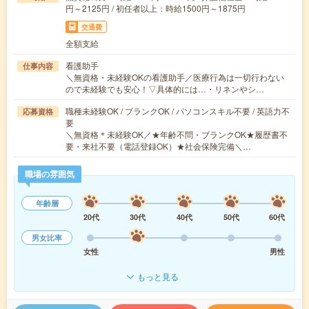
円～2125円 / 初任者以上：時給1500円～1875円
交通費
全額支給
看護助手
仕事内容
＼無資格・未経験OKの看護助手／医療行為は一切行わない
ので未経験でも安心！▽具体的には…・リネンやシ…
職種未経験OK / ブランクOK / パソコンスキル不要 / 英語力不
応募資格
要
＼無資格＊未経験OK／★年齢不問・ブランクOK★履歴書不
要・来社不要（電話登録OK）★社会保険完備＼…
職場の雰囲気
年齢層
20代
30代
40代
50代
60代
男女比率
女性
男性
もっと見る