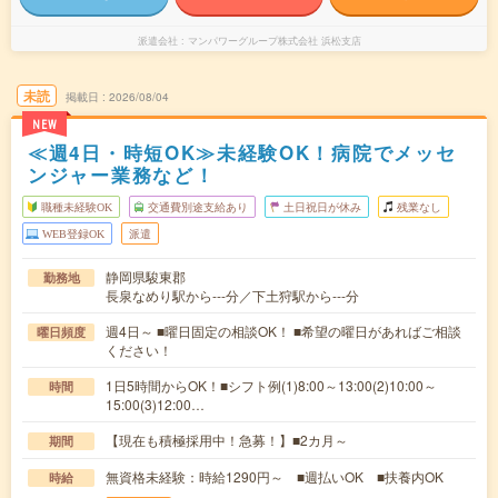
派遣会社
マンパワーグループ株式会社 浜松支店
未読
掲載日
2026/08/04
NEW
≪週4日・時短OK≫未経験OK！病院でメッセ
ンジャー業務など！
職種未経験OK
交通費別途支給あり
土日祝日が休み
残業なし
WEB登録OK
派遣
静岡県駿東郡
勤務地
長泉なめり駅から---分／下土狩駅から---分
週4日～ ■曜日固定の相談OK！ ■希望の曜日があればご相談
曜日頻度
ください！
1日5時間からOK！■シフト例(1)8:00～13:00(2)10:00～
時間
15:00(3)12:00…
【現在も積極採用中！急募！】■2カ月～
期間
無資格未経験：時給1290円～ ■週払いOK ■扶養内OK
時給