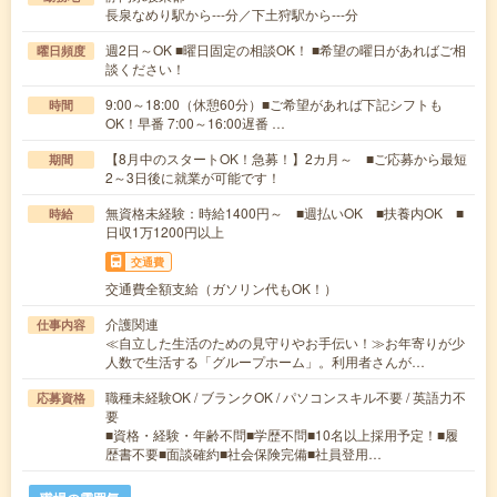
長泉なめり駅から---分／下土狩駅から---分
週2日～OK ■曜日固定の相談OK！ ■希望の曜日があればご相
曜日頻度
談ください！
9:00～18:00（休憩60分）■ご希望があれば下記シフトも
時間
OK！早番 7:00～16:00遅番 …
【8月中のスタートOK！急募！】2カ月～ ■ご応募から最短
期間
2～3日後に就業が可能です！
無資格未経験：時給1400円～ ■週払いOK ■扶養内OK ■
時給
日収1万1200円以上
交通費
交通費全額支給（ガソリン代もOK！）
介護関連
仕事内容
≪自立した生活のための見守りやお手伝い！≫お年寄りが少
人数で生活する「グループホーム」。利用者さんが…
職種未経験OK / ブランクOK / パソコンスキル不要 / 英語力不
応募資格
要
■資格・経験・年齢不問■学歴不問■10名以上採用予定！■履
歴書不要■面談確約■社会保険完備■社員登用…