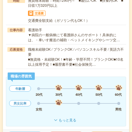
無資格未経験：時給1290円～ ■週払いOK ■扶養内OK ■
時給
日収1万320円以上
交通費
交通費全額支給（ガソリン代もOK！）
看護助手
仕事内容
▼病院の一般病棟にて看護師さんのサポート！具体的に
は、・車いす搬送の補助・ベットメイキングやシーツ交…
職種未経験OK / ブランクOK / パソコンスキル不要 / 英語力不
応募資格
要
■無資格・未経験OK！■年齢・学歴不問！ブランクOK!■10名
以上採用予定！■履歴書不要■社会保険完…
職場の雰囲気
年齢層
20代
30代
40代
50代
60代
男女比率
女性
男性
もっと見る