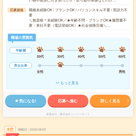
職種未経験OK / ブランクOK / パソコンスキル不要 / 英語力不
応募資格
要
＼無資格＊未経験OK／★年齢不問・ブランクOK★履歴書不
要・来社不要（電話登録OK）★社会保険完備＼…
職場の雰囲気
年齢層
20代
30代
40代
50代
60代
男女比率
女性
男性
もっと見る
気になる!
応募へ進む
詳しく見る
派遣会社
株式会社ニッソーネット
未読
掲載日
2026/08/05