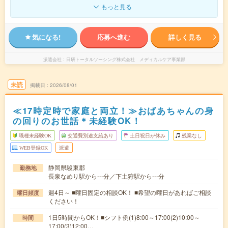
もっと見る
気になる!
応募へ進む
詳しく見る
派遣会社
日研トータルソーシング株式会社 メディカルケア事業部
未読
掲載日
2026/08/01
≪17時定時で家庭と両立！≫おばあちゃんの身
の回りのお世話＊未経験OK！
職種未経験OK
交通費別途支給あり
土日祝日が休み
残業なし
WEB登録OK
派遣
静岡県駿東郡
勤務地
長泉なめり駅から---分／下土狩駅から---分
週4日～ ■曜日固定の相談OK！ ■希望の曜日があればご相談
曜日頻度
ください！
1日5時間からOK！■シフト例(1)8:00～17:00(2)10:00～
時間
17:00(3)12:00…