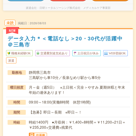
派遣会社
日研トータルソーシング株式会社 メディカルケア事業部
未読
掲載日
2026/08/03
NEW
データ入力＊＜電話なし＞20・30代が活躍中
＠三島市
職種未経験OK
交通費別途支給あり
土日祝日が休み
WEB登録OK
派遣
静岡県三島市
勤務地
三島駅から車10分／長泉なめり駅から車5分
月～金（週5日） ※土日祝＜完全＞やすみ 夏期休暇と年末
曜日頻度
年始の連休あります！
09:00～18:00(実働8時間 休憩1時間)
時間
【急募】即日～長期 ※即日～！
期間
時給1400円 ●月収例：￥1,400×8時間＝￥11,200×21日＝
時給
￥235,200+交通費+残業代
交通費