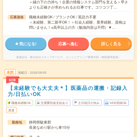
＜縁の下の力持ち！企業の情報システム部門を支える＞早さ
よりも正確さが求められるお仕事です。コツコツ丁…
職種未経験OK / ブランクOK / 英語力不要
応募資格
＜未経験、第二新卒OK！＞社会人経験、業界経験、資格は
問いません！※高卒以上の方（勉強内容は不問）▼…
気になる!
応募へ進む
詳しく見る
派遣会社
株式会社スタッフサービス エンジニアリング事業本部（無期雇用派遣）
未読
掲載日
2026/08/05
NEW
【未経験でも大丈夫＊】医薬品の運搬・記録入
力/日払いOK
職種未経験OK
交通費別途支給あり
土日祝日が休み
WEB登録OK
派遣
静岡県駿東郡
勤務地
長泉なめり駅から車10分
月～金