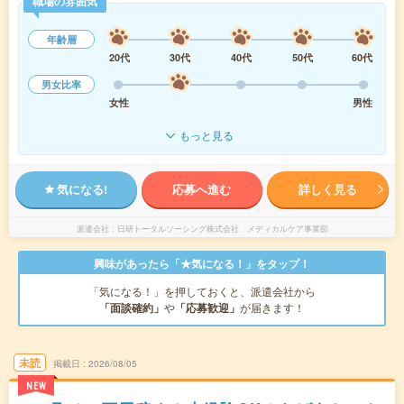
職場の雰囲気
年齢層
20代
30代
40代
50代
60代
男女比率
女性
男性
もっと見る
気になる!
応募へ進む
詳しく見る
派遣会社
日研トータルソーシング株式会社 メディカルケア事業部
興味があったら「★気になる！」をタップ！
「気になる！」を押しておくと、派遣会社から
「面談確約」
や
「応募歓迎」
が届きます！
未読
掲載日
2026/08/05
NEW