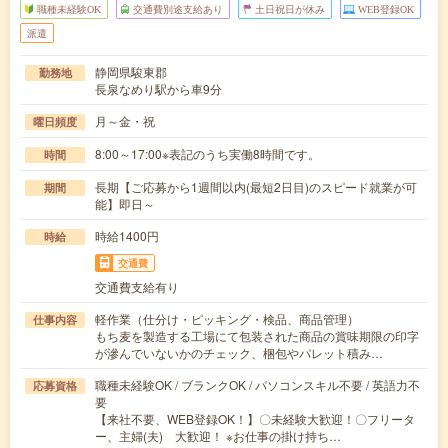
職種未経験OK
交通費別途支給あり
土日祝日が休み
WEB登録OK
派遣
静岡県駿東郡
勤務地
長泉なめり駅から車9分
月～金・祝
曜日頻度
8:00～17:00※表記のうち実働8時間です。
時間
長期【ご応募から1週間以内(最短2日目)のスピード就業が可
期間
能】即日～
時給1400円
時給
交通費
交通費支給有り
軽作業（仕分け・ピッキング・検品、商品管理）
仕事内容
もち麦を製造する工場にて包装された商品の賞味期限の印字
が滲んでいないかのチェック、梱包やパレット積み…
職種未経験OK / ブランクOK / パソコンスキル不要 / 英語力不
応募資格
要
【来社不要、WEB登録OK！】〇未経験大歓迎！〇フリータ
ー、主婦(夫) 大歓迎！ ※お仕事の掛け持ち…