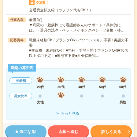
交通費
交通費全額支給（ガソリン代もOK！）
看護助手
仕事内容
▼病院の一般病棟にて看護師さんのサポート！具体的に
は、・器具の洗浄・ベットメイキングやシーツ交換・移…
職種未経験OK / ブランクOK / パソコンスキル不要 / 英語力不
応募資格
要
■無資格・未経験OK！■年齢・学歴不問！ブランクOK!■10名
以上採用予定！■履歴書不要■社会保険完…
職場の雰囲気
年齢層
20代
30代
40代
50代
60代
男女比率
女性
男性
もっと見る
気になる!
応募へ進む
詳しく見る