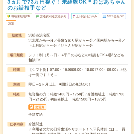
3ヵ月で73万円稼ぐ！未経験OK＊おばあちゃん
のお話相手など
職種未経験OK
交通費別途支給あり
土日祝日が休み
WEB登録OK
派遣
浜松市浜名区
勤務地
浜北駅から---分／長泉なめり駅から---分／函南駅から---分／
下土狩駅から---分／ひらんだ駅から---分
シフト制（月～日） ※平日のみなどの相談もOK ※週3なども
曜日頻度
相談OK
【シフト例】07:00～16:0009:00～18:0017:00～09:00※ 上記
時間
は一例です！そ…
即日～2ヶ月以上 ■開始日の相談OK！
期間
無資格の方：時給1400円～1750円 / 介護福祉士：時給1700
時給
円～2125円 / 初任者以上：時給1500円～1875円
交通費
全額支給
介護関連
仕事内容
／利用者の方の日常生活をサポート！＼▽具体的には…・買
い物や散歩に付き添ったり・折り紙や体操などのレ…