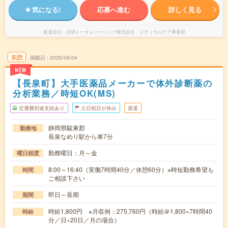
気になる!
応募へ進む
詳しく見る
派遣会社
日研トータルソーシング株式会社 メディカルケア事業部
未読
掲載日
2026/08/04
NEW
【長泉町】大手医薬品メーカーで体外診断薬の
分析業務／時短OK(MS)
交通費別途支給あり
土日祝日が休み
派遣
静岡県駿東郡
勤務地
長泉なめり駅から車7分
勤務曜日：月～金
曜日頻度
8:00～16:40（実働7時間40分／休憩60分）※時短勤務希望も
時間
ご相談下さい
即日～長期
期間
時給1,800円 ※月収例：275,760円（時給＠1,800×7時間40
時給
分／日×20日／月の場合）