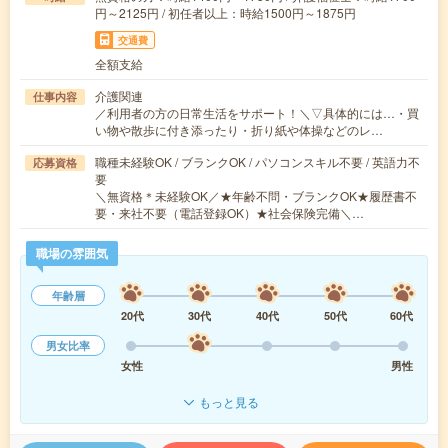
円～2125円 / 初任者以上：時給1500円～1875円
交通費
全額支給
介護関連
仕事内容
／利用者の方の日常生活をサポート！＼▽具体的には…・買
い物や散歩に付き添ったり・折り紙や体操などのレ…
職種未経験OK / ブランクOK / パソコンスキル不要 / 英語力不
応募資格
要
＼無資格＊未経験OK／★年齢不問・ブランクOK★履歴書不
要・来社不要（電話登録OK）★社会保険完備＼…
職場の雰囲気
年齢層
20代
30代
40代
50代
60代
男女比率
女性
男性
もっと見る