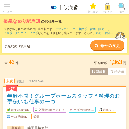
メニュー
気になる!
ログイン
検索
長泉なめり駅周辺
のお仕事一覧
長泉なめり駅の派遣のお仕事情報です。
オフィスワーク・事務系
、
営業・販売・サー
ビス系
、
クリエイティブ系
などのお仕事を取り揃えています。さらに、
短期
・
単発
な
どの期間や、
職種未経験OK
などのこだわり条件で絞り込んでいただけます。
条件の変更
また、
沼津駅
・
片浜駅
・
大岡(静岡県)駅
・
原(静岡県)駅
・
三島駅
など近隣駅のお仕事も
長泉なめり駅周辺
ご確認いただけます。
43
1,363
全
件
平均時給:
円
時給順
新着順
未読
掲載日
2026/08/06
NEW
年齢不問！グループホームスタッフ＊料理のお
手伝いも仕事の一つ
職種未経験OK
交通費別途支給あり
土日祝日が休み
残業なし
WEB登録OK
派遣
静岡県駿東郡
勤務地