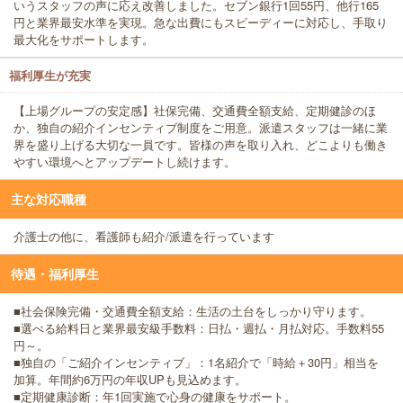
いうスタッフの声に応え改善しました。セブン銀行1回55円、他行165
円と業界最安水準を実現。急な出費にもスピーディーに対応し、手取り
最大化をサポートします。
福利厚生が充実
【上場グループの安定感】社保完備、交通費全額支給、定期健診のほ
か、独自の紹介インセンティブ制度をご用意。派遣スタッフは一緒に業
界を盛り上げる大切な一員です。皆様の声を取り入れ、どこよりも働き
やすい環境へとアップデートし続けます。
主な対応職種
介護士の他に、看護師も紹介/派遣を行っています
待遇・福利厚生
■社会保険完備・交通費全額支給：生活の土台をしっかり守ります。
■選べる給料日と業界最安級手数料：日払・週払・月払対応。手数料55
円～。
■独自の「ご紹介インセンティブ」：1名紹介で「時給＋30円」相当を
加算。年間約6万円の年収UPも見込めます。
■定期健康診断：年1回実施で心身の健康をサポート。