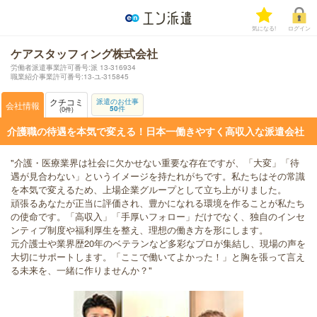
気になる!
ログイン
ケアスタッフィング株式会社
労働者派遣事業許可番号:派 13-316934
職業紹介事業許可番号:13‐ユ‐315845
クチコミ
派遣のお仕事
会社情報
50
件
0
件
介護職の待遇を本気で変える！日本一働きやすく高収入な派遣会社
"介護・医療業界は社会に欠かせない重要な存在ですが、「大変」「待
遇が見合わない」というイメージを持たれがちです。私たちはその常識
を本気で変えるため、上場企業グループとして立ち上がりました。
頑張るあなたが正当に評価され、豊かになれる環境を作ることが私たち
の使命です。「高収入」「手厚いフォロー」だけでなく、独自のインセ
ンティブ制度や福利厚生を整え、理想の働き方を形にします。
元介護士や業界歴20年のベテランなど多彩なプロが集結し、現場の声を
大切にサポートします。「ここで働いてよかった！」と胸を張って言え
る未来を、一緒に作りませんか？"