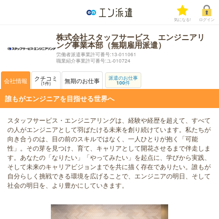
気になる!
ログイン
株式会社スタッフサービス エンジニアリ
ング事業本部（無期雇用派遣）
労働者派遣事業許可番号:13-011061
職業紹介事業許可番号:ユ-010724
クチコミ
派遣のお仕事
会社情報
無期のお仕事
100
件
1
件
誰もがエンジニアを目指せる世界へ
スタッフサービス・エンジニアリングは、経験や経歴を超えて、すべて
の人がエンジニアとして羽ばたける未来を創り続けています。私たちが
向き合うのは、目の前のスキルではなく、一人ひとりが抱く「可能
性」。その芽を見つけ、育て、キャリアとして開花させるまで伴走しま
す。あなたの「なりたい」「やってみたい」を起点に、学びから実践、
そして未来のキャリアビジョンまでを共に描く存在でありたい。誰もが
自分らしく挑戦できる環境を広げることで、エンジニアの明日、そして
社会の明日を、より豊かにしていきます。