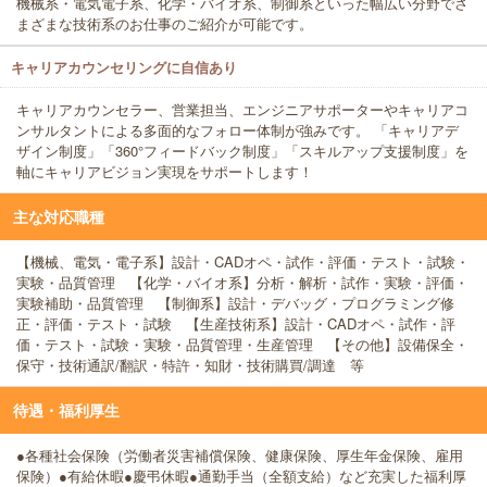
機械系・電気電子系、化学・バイオ系、制御系といった幅広い分野でさ
まざまな技術系のお仕事のご紹介が可能です。
キャリアカウンセリングに自信あり
キャリアカウンセラー、営業担当、エンジニアサポーターやキャリアコ
ンサルタントによる多面的なフォロー体制が強みです。 「キャリアデ
ザイン制度」「360°フィードバック制度」「スキルアップ支援制度」を
軸にキャリアビジョン実現をサポートします！
主な対応職種
【機械、電気・電子系】設計・CADオペ・試作・評価・テスト・試験・
実験・品質管理 【化学・バイオ系】分析・解析・試作・実験・評価・
実験補助・品質管理 【制御系】設計・デバッグ・プログラミング修
正・評価・テスト・試験 【生産技術系】設計・CADオペ・試作・評
価・テスト・試験・実験・品質管理・生産管理 【その他】設備保全・
保守・技術通訳/翻訳・特許・知財・技術購買/調達 等
待遇・福利厚生
●各種社会保険（労働者災害補償保険、健康保険、厚生年金保険、雇用
保険）●有給休暇●慶弔休暇●通勤手当（全額支給）など充実した福利厚