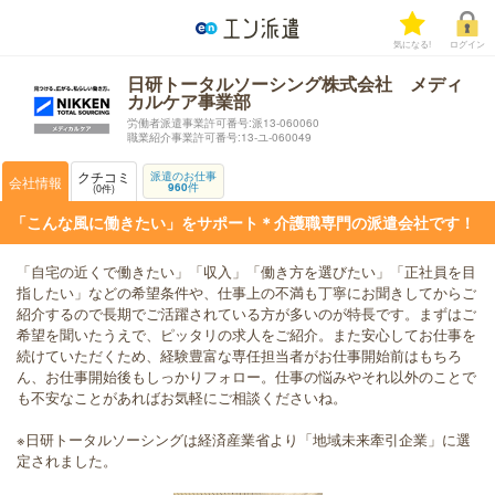
気になる!
ログイン
日研トータルソーシング株式会社 メディ
カルケア事業部
労働者派遣事業許可番号:派13-060060
職業紹介事業許可番号:13-ユ-060049
クチコミ
派遣のお仕事
会社情報
960
件
0
件
「こんな風に働きたい」をサポート＊介護職専門の派遣会社です！
「自宅の近くで働きたい」「収入」「働き方を選びたい」「正社員を目
指したい」などの希望条件や、仕事上の不満も丁寧にお聞きしてからご
紹介するので長期でご活躍されている方が多いのが特長です。まずはご
希望を聞いたうえで、ピッタリの求人をご紹介。また安心してお仕事を
続けていただくため、経験豊富な専任担当者がお仕事開始前はもちろ
ん、お仕事開始後もしっかりフォロー。仕事の悩みやそれ以外のことで
も不安なことがあればお気軽にご相談くださいね。
※日研トータルソーシングは経済産業省より「地域未来牽引企業」に選
定されました。