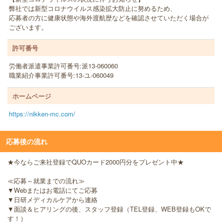
弊社では新型コロナウイルス感染拡大防止に努めるため、
応募者の方に健康状態や海外渡航歴などを確認させていただく場合が
ございます。
許可番号
労働者派遣事業許可番号:派13-060060
職業紹介事業許可番号:13-ユ-060049
ホームページ
https://nikken-mc.com/
応募後の流れ
★今ならご来社登録でQUOカード2000円分をプレゼント中★
≪応募～就業までの流れ≫
▼Webまたはお電話にてご応募
▼日研メディカルケアから連絡
▼面談＆ヒアリングの後、スタッフ登録（TEL登録、WEB登録もOKで
す！）