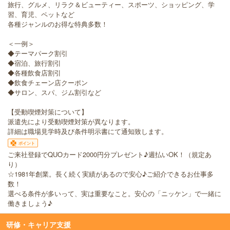
旅行、グルメ、リラク＆ビューティー、スポーツ、ショッピング、学
習、育児、ペットなど
各種ジャンルのお得な特典多数！
＜一例＞
◆テーマパーク割引
◆宿泊、旅行割引
◆各種飲食店割引
◆飲食チェーン店クーポン
◆サロン、スパ、ジム割引など
【受動喫煙対策について】
派遣先により受動喫煙対策が異なります。
詳細は職場見学時及び条件明示書にて通知致します。
ポイント
ご来社登録でQUOカード2000円分プレゼント♪週払いOK！（規定あ
り）
☆1981年創業。長く続く実績があるので安心♪ご紹介できるお仕事多
数！
選べる条件が多いって、実は重要なこと。安心の「ニッケン」で一緒に
働きましょう♪
研修・キャリア支援