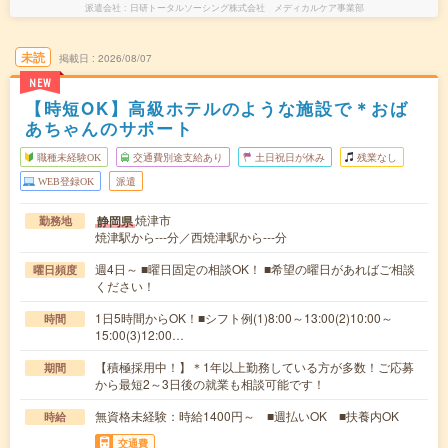
派遣会社
日研トータルソーシング株式会社 メディカルケア事業部
未読
掲載日
2026/08/07
NEW
【時短OK】高級ホテルのような施設で＊おば
あちゃんのサポート
職種未経験OK
交通費別途支給あり
土日祝日が休み
残業なし
WEB登録OK
派遣
焼津市
静岡県
勤務地
焼津駅から---分／西焼津駅から---分
週4日～ ■曜日固定の相談OK！ ■希望の曜日があればご相談
曜日頻度
ください！
1日5時間からOK！■シフト例(1)8:00～13:00(2)10:00～
時間
15:00(3)12:00…
【積極採用中！】＊1年以上勤務している方が多数！ご応募
期間
から最短2～3日後の就業も相談可能です！
無資格未経験：時給1400円～ ■週払いOK ■扶養内OK
時給
交通費