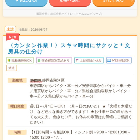
派遣会社
株式会社バイトレ（キャムコムグループ）
未読
掲載日
2026/08/07
NEW
〈カンタン作業！〉スキマ時間にサクッと＊文
房具の仕分け
職種未経験OK
交通費別途支給あり
土日祝日が休み
WEB登録OK
派遣
静岡市駿河区
静岡県
勤務地
東静岡駅からバイク・車---分／安倍川駅からバイク・車---分
／用宗駅からバイク・車---分／県総合運動場駅からバイク・
車---分／久能山駅からバイク・車---分
週0日～/月1日～OK！ （月～日のあいだ） ★「火曜と木曜だ
曜日頻度
け」など色々な働き方ができます！ ★お仕事ゼロの週があっ
ても大丈夫。 働きたい日、お休みの希望はお気軽にご相談く
ださい！
【1日3時間～も相談OK!】＜シフト例＞9:00～12:0010:00～
時間
15:00 12:00～17…