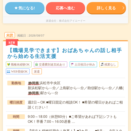
気になる!
応募へ進む
詳しく見る
派遣会社
株式会社アイエーイー
未読
掲載日
2026/08/07
NEW
【職場見学できます】おばあちゃんの話し相手
から始める生活支援
職種未経験OK
交通費別途支給あり
土日祝日が休み
残業なし
WEB登録OK
派遣
浜松市中央区
静岡県
勤務地
新浜松駅から---分／上島駅から---分／助信駅から---分／八幡(
)駅から---分
静岡県
週2日～OK ■曜日固定の相談OK！ ■希望の曜日があればご相
曜日頻度
談ください！
9:00～18:00（休憩60分）■ご希望があれば下記シフトも
時間
OK！早番 7:00～16:00遅番 …
【現在も積極採用中！急募！】■2カ月～ ■8月～、9月スタ
期間