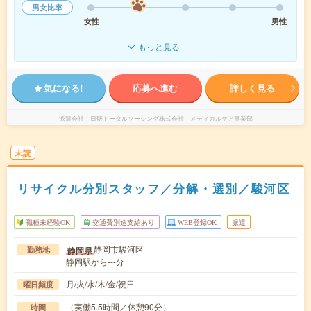
男女比率
女性
男性
もっと見る
気になる!
応募へ進む
詳しく見る
派遣会社
日研トータルソーシング株式会社 メディカルケア事業部
未読
リサイクル分別スタッフ／分解・選別／駿河区
職種未経験OK
交通費別途支給あり
WEB登録OK
派遣
静岡市駿河区
静岡県
勤務地
静岡駅から---分
月/火/水/木/金/祝日
曜日頻度
（実働5.5時間／休憩90分）
時間