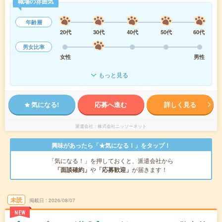
職場の雰囲気
年齢層
20代
30代
40代
50代
60代
男女比率
女性
男性
もっと見る
気になる!
応募へ進む
詳しく見る
派遣会社
株式会社ニッソーネット
興味があったら「★気になる！」をタップ！
「気になる！」を押しておくと、派遣会社から
「面談確約」
や
「応募歓迎」
が届きます！
未読
掲載日
2026/08/07
NEW