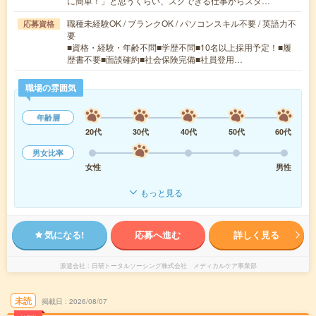
に簡単！」と思うくらい、スグできる仕事からスタ…
職種未経験OK / ブランクOK / パソコンスキル不要 / 英語力不
応募資格
要
■資格・経験・年齢不問■学歴不問■10名以上採用予定！■履
歴書不要■面談確約■社会保険完備■社員登用…
職場の雰囲気
年齢層
20代
30代
40代
50代
60代
男女比率
女性
男性
もっと見る
気になる!
応募へ進む
詳しく見る
派遣会社
日研トータルソーシング株式会社 メディカルケア事業部
未読
掲載日
2026/08/07