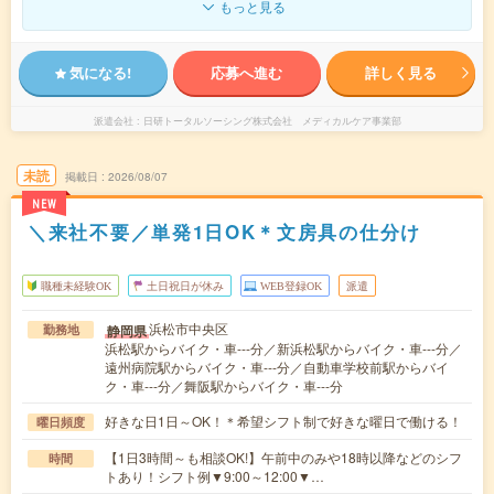
もっと見る
気になる!
応募へ進む
詳しく見る
派遣会社
日研トータルソーシング株式会社 メディカルケア事業部
未読
掲載日
2026/08/07
NEW
＼来社不要／単発1日OK＊文房具の仕分け
職種未経験OK
土日祝日が休み
WEB登録OK
派遣
浜松市中央区
静岡県
勤務地
浜松駅からバイク・車---分／新浜松駅からバイク・車---分／
遠州病院駅からバイク・車---分／自動車学校前駅からバイ
ク・車---分／舞阪駅からバイク・車---分
好きな日1日～OK！＊希望シフト制で好きな曜日で働ける！
曜日頻度
【1日3時間～も相談OK!】午前中のみや18時以降などのシフ
時間
トあり！シフト例▼9:00～12:00▼…