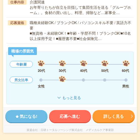
介護関連
仕事内容
お年寄りたちが自立を目指して集団生活を送る「グループホ
ーム」。食材の買い出し、料理、掃除など…家事全…
職種未経験OK / ブランクOK / パソコンスキル不要 / 英語力不
応募資格
要
■無資格・未経験OK！■年齢・学歴不問！ブランクOK!■10名
以上採用予定！■履歴書不要■社会保険完…
職場の雰囲気
年齢層
20代
30代
40代
50代
60代
男女比率
女性
男性
もっと見る
気になる!
応募へ進む
詳しく見る
派遣会社
日研トータルソーシング株式会社 メディカルケア事業部