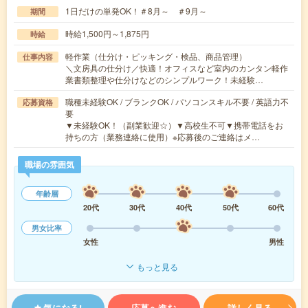
1日だけの単発OK！＃8月～ ＃9月～
期間
時給1,500円～1,875円
時給
軽作業（仕分け・ピッキング・検品、商品管理）
仕事内容
＼文房具の仕分け／快適！オフィスなど室内のカンタン軽作
業書類整理や仕分けなどのシンプルワーク！未経験…
職種未経験OK / ブランクOK / パソコンスキル不要 / 英語力不
応募資格
要
▼未経験OK！（副業歓迎☆）▼高校生不可▼携帯電話をお
持ちの方（業務連絡に使用）※応募後のご連絡はメ…
職場の雰囲気
年齢層
20代
30代
40代
50代
60代
男女比率
女性
男性
もっと見る
気になる!
応募へ進む
詳しく見る