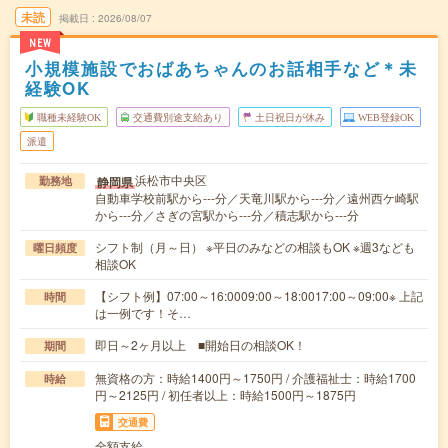
未読
掲載日
2026/08/07
NEW
小規模施設でおばあちゃんのお話相手など＊未
経験OK
職種未経験OK
交通費別途支給あり
土日祝日が休み
WEB登録OK
派遣
浜松市中央区
静岡県
勤務地
自動車学校前駅から---分／天竜川駅から---分／遠州西ケ崎駅
から---分／さぎの宮駅から---分／積志駅から---分
シフト制（月～日） ※平日のみなどの相談もOK ※週3なども
曜日頻度
相談OK
【シフト例】07:00～16:0009:00～18:0017:00～09:00※ 上記
時間
は一例です！そ…
即日～2ヶ月以上 ■開始日の相談OK！
期間
無資格の方：時給1400円～1750円 / 介護福祉士：時給1700
時給
円～2125円 / 初任者以上：時給1500円～1875円
交通費
全額支給