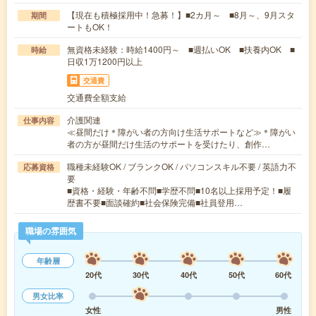
【現在も積極採用中！急募！】■2カ月～ ■8月～、9月スタ
期間
ートもOK！
無資格未経験：時給1400円～ ■週払いOK ■扶養内OK ■
時給
日収1万1200円以上
交通費
交通費全額支給
介護関連
仕事内容
≪昼間だけ＊障がい者の方向け生活サポートなど≫＊障がい
者の方が昼間だけ生活のサポートを受けたり、創作…
職種未経験OK / ブランクOK / パソコンスキル不要 / 英語力不
応募資格
要
■資格・経験・年齢不問■学歴不問■10名以上採用予定！■履
歴書不要■面談確約■社会保険完備■社員登用…
職場の雰囲気
年齢層
20代
30代
40代
50代
60代
男女比率
女性
男性