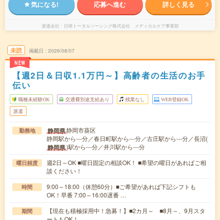
気になる!
応募へ進む
詳しく見る
派遣会社
日研トータルソーシング株式会社 メディカルケア事業部
未読
掲載日
2026/08/07
NEW
【週2日＆日収1.1万円～】高齢者の生活のお手
伝い
職種未経験OK
交通費別途支給あり
残業なし
WEB登録OK
派遣
静岡市葵区
静岡県
勤務地
静岡駅から---分／春日町駅から---分／古庄駅から---分／長沼(
)駅から---分／井川駅から---分
静岡県
週2日～OK ■曜日固定の相談OK！ ■希望の曜日があればご相
曜日頻度
談ください！
9:00～18:00（休憩60分）■ご希望があれば下記シフトも
時間
OK！早番 7:00～16:00遅番 …
【現在も積極採用中！急募！】■2カ月～ ■8月～、9月スタ
期間
ートもOK！