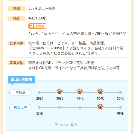
3カ月以上～長期
期間
時給1300円
時給
交通費
435円／1日あたり ※1日の交通費上限＝79円×所定労働時間
軽作業（仕分け・ピッキング・検品、商品管理）
仕事内容
【仕事No：007935g】＊資源リサイクル会社での分別作業
スタッフ募集＊社会に必要とされる“資源リ…
職種未経験OK / ブランクOK / 英語力不要
応募資格
未経験OK電動ドライバーなど工具使用経験があると尚可
職場の雰囲気
年齢層
20代
30代
40代
50代
60代
男女比率
女性
男性
もっと見る