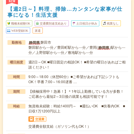
NEW
【週2日～】料理、掃除…カンタンな家事が仕
事になる！生活支援
職種未経験OK
交通費別途支給あり
土日祝日が休み
残業なし
WEB登録OK
派遣
磐田市
静岡県
勤務地
磐田駅から---分／豊田町駅から---分／豊岡(
)駅から---
静岡県
分／上野部駅から---分／敷地駅から---分
週2日～OK ■曜日固定の相談OK！ ■希望の曜日があればご相
曜日頻度
談ください！
9:00～18:00（休憩60分）■ご希望があれば下記シフトも
時間
OK！早番 7:00～16:00遅番 …
【積極採用中！急募！】＊1年以上勤務している方が多数！
期間
ご応募から最短2～3日後の就業も相談可能です！
無資格未経験：時給1400円～ ■週払いOK ■扶養内OK ■
時給
日収1万1200円以上
交通費
交通費全額支給（ガソリン代もOK！）