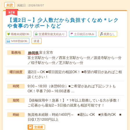
未読
掲載日
2026/08/07
NEW
【週2日～】少人数だから負担すくなめ＊レク
や食事のサポートなど
職種未経験OK
交通費別途支給あり
土日祝日が休み
残業なし
WEB登録OK
派遣
富士宮市
静岡県
勤務地
富士宮駅から---分／西富士宮駅から---分／源道寺駅から---分
／稲子駅から---分／芝川駅から---分
週2日～OK ■曜日固定の相談OK！ ■希望の曜日があればご相
曜日頻度
談ください！
9:00～18:00（休憩60分）■ご希望があれば下記シフトも
時間
OK！早番 7:00～16:00遅番 …
【積極採用中！急募！】＊1年以上勤務している方が多数！
期間
ご応募から最短2～3日後の就業も相談可能です！
無資格未経験：時給1400円～ ■週払いOK ■扶養内OK ■
時給
日収1万1200円以上
交通費