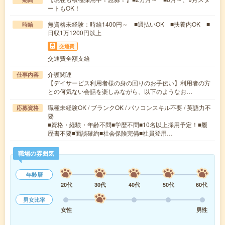
ートもOK！
無資格未経験：時給1400円～ ■週払いOK ■扶養内OK ■
時給
日収1万1200円以上
交通費
交通費全額支給
介護関連
仕事内容
【デイサービス利用者様の身の回りのお手伝い】利用者の方
との何気ない会話を楽しみながら、以下のようなお…
職種未経験OK / ブランクOK / パソコンスキル不要 / 英語力不
応募資格
要
■資格・経験・年齢不問■学歴不問■10名以上採用予定！■履
歴書不要■面談確約■社会保険完備■社員登用…
職場の雰囲気
年齢層
20代
30代
40代
50代
60代
男女比率
女性
男性