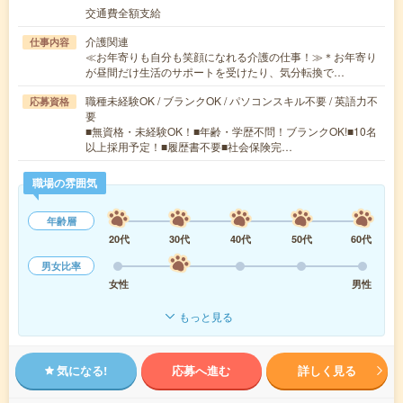
交通費全額支給
介護関連
仕事内容
≪お年寄りも自分も笑顔になれる介護の仕事！≫＊お年寄り
が昼間だけ生活のサポートを受けたり、気分転換で…
職種未経験OK / ブランクOK / パソコンスキル不要 / 英語力不
応募資格
要
■無資格・未経験OK！■年齢・学歴不問！ブランクOK!■10名
以上採用予定！■履歴書不要■社会保険完…
職場の雰囲気
年齢層
20代
30代
40代
50代
60代
男女比率
女性
男性
もっと見る
気になる!
応募へ進む
詳しく見る