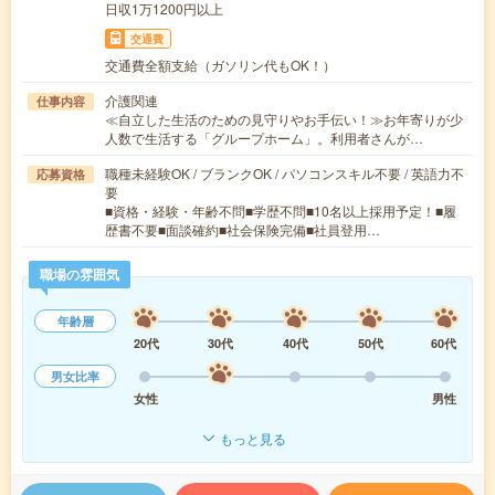
日収1万1200円以上
交通費
交通費全額支給（ガソリン代もOK！）
介護関連
仕事内容
≪自立した生活のための見守りやお手伝い！≫お年寄りが少
人数で生活する「グループホーム」。利用者さんが…
職種未経験OK / ブランクOK / パソコンスキル不要 / 英語力不
応募資格
要
■資格・経験・年齢不問■学歴不問■10名以上採用予定！■履
歴書不要■面談確約■社会保険完備■社員登用…
職場の雰囲気
年齢層
20代
30代
40代
50代
60代
男女比率
女性
男性
もっと見る