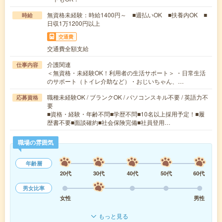
無資格未経験：時給1400円～ ■週払いOK ■扶養内OK ■
時給
日収1万1200円以上
交通費
交通費全額支給
介護関連
仕事内容
＜無資格・未経験OK！利用者の生活サポート＞ ・日常生活
のサポート（トイレ介助など）・おじいちゃん、…
職種未経験OK / ブランクOK / パソコンスキル不要 / 英語力不
応募資格
要
■資格・経験・年齢不問■学歴不問■10名以上採用予定！■履
歴書不要■面談確約■社会保険完備■社員登用…
職場の雰囲気
年齢層
20代
30代
40代
50代
60代
男女比率
女性
男性
もっと見る