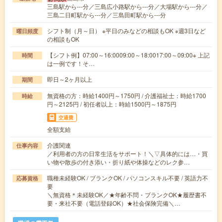
三島駅から---分／三島広小路駅から---分／大場駅から---分／
三島二日町駅から---分／三島田町駅から---分
シフト制（月～日） ※平日のみなどの相談もOK ※週3日など
曜日頻度
の相談もOK
【シフト例】07:00～16:0009:00～18:0017:00～09:00※ 上記
時間
は一例です！そ…
即日～2ヶ月以上
期間
無資格の方：時給1400円～1750円 / 介護福祉士：時給1700
時給
円～2125円 / 初任者以上：時給1500円～1875円
交通費
全額支給
介護関連
仕事内容
／利用者の方の日常生活をサポート！＼▽具体的には…・買
い物や散歩の付き添い・折り紙や体操などのレク参…
職種未経験OK / ブランクOK / パソコンスキル不要 / 英語力不
応募資格
要
＼無資格＊未経験OK／★年齢不問・ブランクOK★履歴書不
要・来社不要（電話登録OK）★社会保険完備＼…