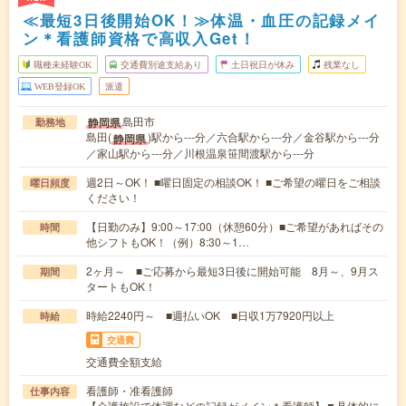
≪最短3日後開始OK！≫体温・血圧の記録メイ
ン＊看護師資格で高収入Get！
職種未経験OK
交通費別途支給あり
土日祝日が休み
残業なし
WEB登録OK
派遣
島田市
静岡県
勤務地
島田(
)駅から---分／六合駅から---分／金谷駅から---分
静岡県
／家山駅から---分／川根温泉笹間渡駅から---分
週2日～OK！ ■曜日固定の相談OK！ ■ご希望の曜日をご相談
曜日頻度
ください！
【日勤のみ】9:00～17:00（休憩60分）■ご希望があればその
時間
他シフトもOK！（例）8:30～1…
2ヶ月～ ■ご応募から最短3日後に開始可能 8月～、9月ス
期間
タートもOK！
時給2240円～ ■週払いOK ■日収1万7920円以上
時給
交通費
交通費全額支給
看護師・准看護師
仕事内容
【介護施設で体調などの記録がメイン＊看護師】▼具体的に