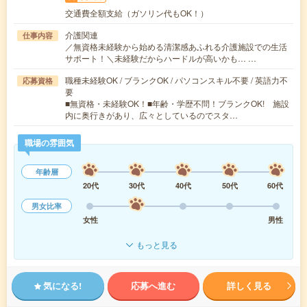
交通費全額支給（ガソリン代もOK！）
介護関連
仕事内容
／無資格未経験から始める清潔感あふれる介護施設での生活
サポート！＼未経験だからハードルが高いかも… …
職種未経験OK / ブランクOK / パソコンスキル不要 / 英語力不
応募資格
要
■無資格・未経験OK！■年齢・学歴不問！ブランクOK! 施設
内に奥行きがあり、広々としているのでスタ…
職場の雰囲気
年齢層
20代
30代
40代
50代
60代
男女比率
女性
男性
もっと見る
気になる!
応募へ進む
詳しく見る