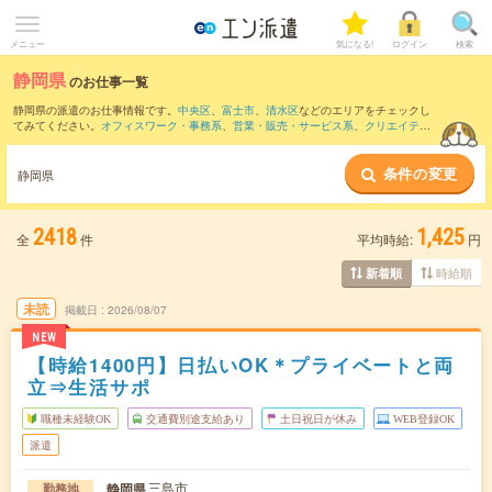
メニュー
気になる!
ログイン
検索
静岡県
のお仕事一覧
静岡県の派遣のお仕事情報です。
中央区
、
富士市
、
清水区
などのエリアをチェックし
てみてください。
オフィスワーク・事務系
、
営業・販売・サービス系
、
クリエイティ
ブ系
などのお仕事を取り揃えています。さらに、
短期
・
単発
などの期間や、
職種未経
験OK
などのこだわり条件で絞り込んでいただけます。
条件の変更
静岡県
また、
愛知県
など隣接エリアのお仕事もご確認いただけます。
2418
1,425
全
件
平均時給:
円
時給順
新着順
未読
掲載日
2026/08/07
NEW
【時給1400円】日払いOK＊プライベートと両
立⇒生活サポ
職種未経験OK
交通費別途支給あり
土日祝日が休み
WEB登録OK
派遣
三島市
静岡県
勤務地