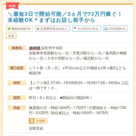
NEW
＼最短3日で開始可能／3ヵ月で73万円稼ぐ！
未経験OK＊まずはお話し相手から
職種未経験OK
交通費別途支給あり
土日祝日が休み
WEB登録OK
派遣
浜松市中央区
静岡県
勤務地
自動車学校前駅から---分／天竜川駅から---分／遠州西ケ崎駅
から---分／さぎの宮駅から---分／積志駅から---分
シフト制（月～日） ※平日のみなどの相談もOK ※週3なども
曜日頻度
相談OK
【シフト例】07:00～16:0009:00～18:0017:00～09:00※ 上記
時間
は一例です！そ…
即日～2ヶ月以上 ■開始日の相談OK！
期間
無資格の方：時給1400円～1750円 / 介護福祉士：時給1700
時給
円～2125円 / 初任者以上：時給1500円～1875円
交通費
全額支給