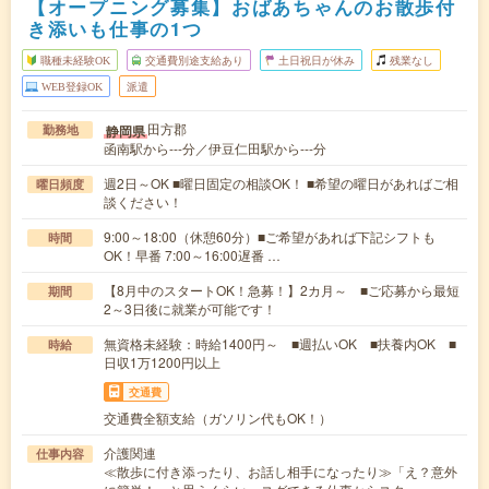
【オープニング募集】おばあちゃんのお散歩付
き添いも仕事の1つ
職種未経験OK
交通費別途支給あり
土日祝日が休み
残業なし
WEB登録OK
派遣
田方郡
静岡県
勤務地
函南駅から---分／伊豆仁田駅から---分
週2日～OK ■曜日固定の相談OK！ ■希望の曜日があればご相
曜日頻度
談ください！
9:00～18:00（休憩60分）■ご希望があれば下記シフトも
時間
OK！早番 7:00～16:00遅番 …
【8月中のスタートOK！急募！】2カ月～ ■ご応募から最短
期間
2～3日後に就業が可能です！
無資格未経験：時給1400円～ ■週払いOK ■扶養内OK ■
時給
日収1万1200円以上
交通費
交通費全額支給（ガソリン代もOK！）
介護関連
仕事内容
≪散歩に付き添ったり、お話し相手になったり≫「え？意外