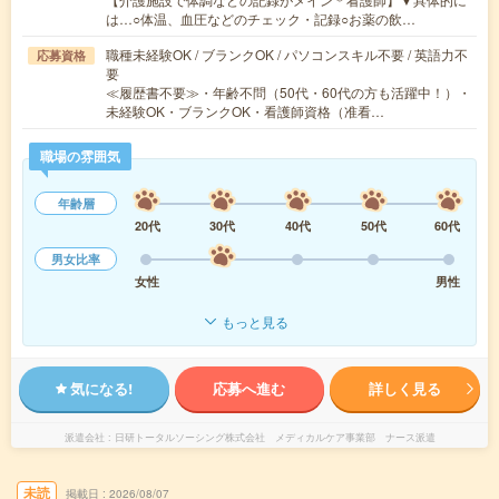
は…○体温、血圧などのチェック・記録○お薬の飲…
職種未経験OK / ブランクOK / パソコンスキル不要 / 英語力不
応募資格
要
≪履歴書不要≫・年齢不問（50代・60代の方も活躍中！）・
未経験OK・ブランクOK・看護師資格（准看…
職場の雰囲気
年齢層
20代
30代
40代
50代
60代
男女比率
女性
男性
もっと見る
気になる!
応募へ進む
詳しく見る
派遣会社
日研トータルソーシング株式会社 メディカルケア事業部 ナース派遣
未読
掲載日
2026/08/07