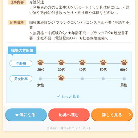
介護関連
仕事内容
／利用者の方の日常生活をサポート！＼▽具体的には…・買
い物や散歩に付き添ったり・折り紙や体操などのレ…
職種未経験OK / ブランクOK / パソコンスキル不要 / 英語力不
応募資格
要
＼無資格＊未経験OK／★年齢不問・ブランクOK★履歴書不
要・来社不要（電話登録OK）★社会保険完備＼…
職場の雰囲気
年齢層
20代
30代
40代
50代
60代
男女比率
女性
男性
もっと見る
気になる!
応募へ進む
詳しく見る
派遣会社
株式会社ニッソーネット