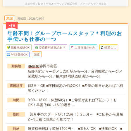
派遣会社
日研トータルソーシング株式会社 メディカルケア事業部
未読
掲載日
2026/08/07
NEW
年齢不問！グループホームスタッフ＊料理のお
手伝いも仕事の一つ
職種未経験OK
交通費別途支給あり
土日祝日が休み
残業なし
WEB登録OK
派遣
静岡市葵区
静岡県
勤務地
新静岡駅から---分／日吉町駅から---分／音羽町駅から---分／
閑蔵駅から---分／柚木(静岡鉄道線)駅から---分
週2日～OK ■曜日固定の相談OK！ ■希望の曜日があればご相
曜日頻度
談ください！
9:00～18:00（休憩60分）■ご希望があれば下記シフトも
時間
OK！早番 7:00～16:00遅番 …
【8月中のスタートOK！急募！】2カ月～ ■ご応募から最短
期間
2～3日後に就業が可能です！
無資格未経験：時給1400円～ ■週払いOK ■扶養内OK ■
時給