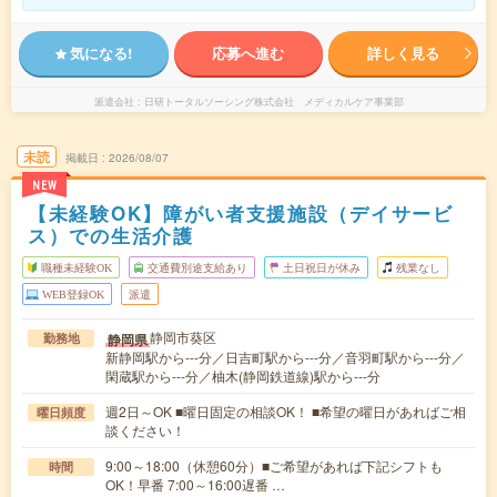
気になる!
応募へ進む
詳しく見る
派遣会社
日研トータルソーシング株式会社 メディカルケア事業部
未読
掲載日
2026/08/07
NEW
【未経験OK】障がい者支援施設（デイサービ
ス）での生活介護
職種未経験OK
交通費別途支給あり
土日祝日が休み
残業なし
WEB登録OK
派遣
静岡市葵区
静岡県
勤務地
新静岡駅から---分／日吉町駅から---分／音羽町駅から---分／
閑蔵駅から---分／柚木(静岡鉄道線)駅から---分
週2日～OK ■曜日固定の相談OK！ ■希望の曜日があればご相
曜日頻度
談ください！
9:00～18:00（休憩60分）■ご希望があれば下記シフトも
時間
OK！早番 7:00～16:00遅番 …