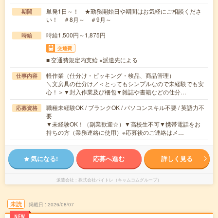
単発1日～！ ★勤務開始日や期間はお気軽にご相談くださ
期間
い！ ＃8月～ ＃9月～
時給1,500円～1,875円
時給
交通費
■ 交通費規定内支給 ※派遣先による
軽作業（仕分け・ピッキング・検品、商品管理）
仕事内容
＼文房具の仕分け／＜とってもシンプルなので未経験でも安
心！＞▼封入作業及び梱包▼雑誌や書籍などの仕分…
職種未経験OK / ブランクOK / パソコンスキル不要 / 英語力不
応募資格
要
▼未経験OK！（副業歓迎☆）▼高校生不可▼携帯電話をお
持ちの方（業務連絡に使用）※応募後のご連絡はメ…
気になる!
応募へ進む
詳しく見る
派遣会社
株式会社バイトレ（キャムコムグループ）
未読
掲載日
2026/08/07
NEW