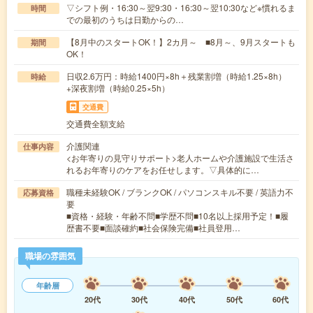
▽シフト例・16:30～翌9:30・16:30～翌10:30など※慣れるま
時間
での最初のうちは日勤からの…
【8月中のスタートOK！】2カ月～ ■8月～、9月スタートも
期間
OK！
日収2.6万円：時給1400円×8h＋残業割増（時給1.25×8h）
時給
+深夜割増（時給0.25×5h）
交通費
交通費全額支給
介護関連
仕事内容
<お年寄りの見守りサポート>老人ホームや介護施設で生活さ
れるお年寄りのケアをお任せします。▽具体的に…
職種未経験OK / ブランクOK / パソコンスキル不要 / 英語力不
応募資格
要
■資格・経験・年齢不問■学歴不問■10名以上採用予定！■履
歴書不要■面談確約■社会保険完備■社員登用…
職場の雰囲気
年齢層
20代
30代
40代
50代
60代