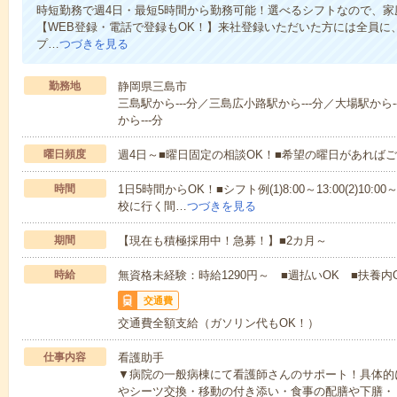
時短勤務で週4日・最短5時間から勤務可能！選べるシフトなので、
【WEB登録・電話で登録もOK！】来社登録いただいた方には全員に、
プ…
つづきを見る
勤務地
静岡県三島市
三島駅から---分／三島広小路駅から---分／大場駅から
から---分
曜日頻度
週4日～■曜日固定の相談OK！■希望の曜日があれば
時間
1日5時間からOK！■シフト例(1)8:00～13:00(2)10:00～
校に行く間…
つづきを見る
期間
【現在も積極採用中！急募！】■2カ月～
時給
無資格未経験：時給1290円～ ■週払いOK ■扶養内
交通費
交通費全額支給（ガソリン代もOK！）
仕事内容
看護助手
▼病院の一般病棟にて看護師さんのサポート！具体的
やシーツ交換・移動の付き添い・食事の配膳や下膳・