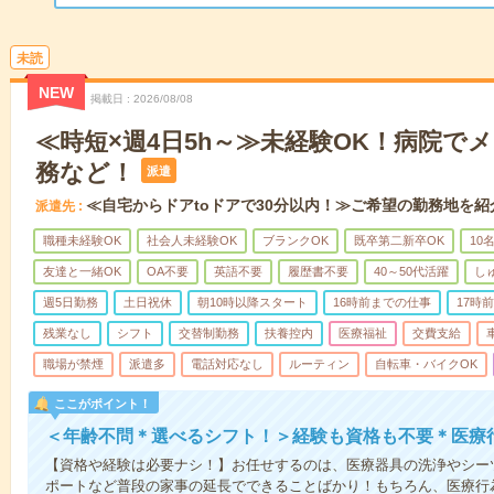
未読
NEW
掲載日
2026/08/08
≪時短×週4日5h～≫未経験OK！病院で
務など！
派遣
≪自宅からドアtoドアで30分以内！≫ご希望の勤務地を紹
派遣先
職種未経験OK
社会人未経験OK
ブランクOK
既卒第二新卒OK
10
友達と一緒OK
OA不要
英語不要
履歴書不要
40～50代活躍
し
週5日勤務
土日祝休
朝10時以降スタート
16時前までの仕事
17時
残業なし
シフト
交替制勤務
扶養控内
医療福祉
交費支給
職場が禁煙
派遣多
電話対応なし
ルーティン
自転車・バイクOK
ここがポイント！
＜年齢不問＊選べるシフト！＞経験も資格も不要＊医療
【資格や経験は必要ナシ！】お任せするのは、医療器具の洗浄やシー
ポートなど普段の家事の延長でできることばかり！もちろん、医療行