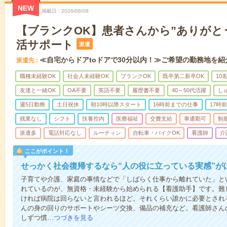
NEW
掲載日
2026/08/08
【ブランクOK】患者さんから”ありがと
活サポート
派遣
≪自宅からドアtoドアで30分以内！≫ご希望の勤務地を紹
派遣先
職種未経験OK
社会人未経験OK
ブランクOK
既卒第二新卒OK
10
友達と一緒OK
OA不要
英語不要
履歴書不要
40～50代活躍
し
週5日勤務
土日祝休
朝10時以降スタート
16時前までの仕事
17時
残業なし
シフト
扶養控内
医療福祉
交費支給
車通勤可
制
派遣多
電話対応なし
ルーティン
自転車・バイクOK
看護師
介
ここがポイント！
せっかく社会復帰するなら“人の役に立っている実感”が
子育てや介護、家庭の事情などで「しばらく仕事から離れていた」と
れているのが、無資格・未経験から始められる【看護助手】です。難
ければ病院は回らないと言われるほど。それくらい誰かに必要とされ
んの身の回りのサポートやシーツ交換、備品の補充など。看護師さん
しずつ慣…
つづきを見る