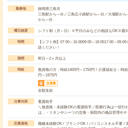
勤務地
静岡県三島市
三島駅から---分／三島広小路駅から---分／大場駅から
から---分
曜日頻度
シフト制（月～日）※平日のみなどの相談もOK※週3
時間
【シフト例】07:00～16:0009:00～18:0017:00
談ください！
期間
即日～2ヶ月以上
時給
無資格の方：時給1400円～1750円 / 介護福祉士：時給1
円～1875円
交通費
全額支給
仕事内容
看護助手
＼無資格・未経験OKの看護助手／医療行為は一切行
は…・リネンやシーツの交換・病院内の備品管理やチ
応募資格
職種未経験OK / ブランクOK / パソコンスキル不要 /