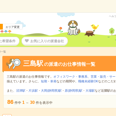
ヘル
エリア変更
た希望条件
お気に入りの派遣会社
事一覧
三島駅
の派遣のお仕事情報一覧
三島駅の派遣のお仕事情報です。
オフィスワーク・事務系
、
営業・販売・サー
揃えています。さらに、
短期
・
単発
などの期間や、
職種未経験OK
などのこだ
また、
沼津駅
・
片浜駅
・
大岡(静岡県)駅
・
原(静岡県)駅
・
大場駅
など近隣駅の
86
1
30
件中
～
件を表示中