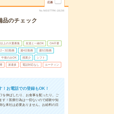
応募
No.NISSTTRK-1BJ36
で備品のチェック
名以上の大量募集
友達と一緒OK
OA不要
2～3日勤務
週4日勤務
週5日勤務
午後のみOK
残業少
シフト
煙
派遣多
電話対応なし
ルーティン
す！お電話での登録もOK！
シワを伸ばしたり、お食事を配ったり。ご
ます！医療行為は一切ないので経験や知
倒な来社は必要ありません。お給料の日