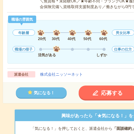
＼無資格＊未経験OK／★年齢不問・ブランクOK★履
会保険完備＼資格取得支援制度あり／働きながら0円
職場の雰囲気
年齢層
男女比率
20代
30代
40代
50代
60代
職場の様子
仕事の仕方
活気がある
しずか
株式会社ニッソーネット
派遣会社
応募する
気になる！
興味があったら「★気になる！」を
「気になる！」を押しておくと、派遣会社から
「面談確約