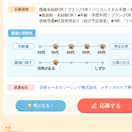
応募資格
職種未経験OK / ブランクOK / パソコンスキル不要 /
■無資格・未経験OK！■年齢・学歴不問！ブランクOK
保険完備■社員登用あり（紹介予定派遣）★WE…
つづ
職場の雰囲気
年齢層
男女比率
20代
30代
40代
50代
60代
職場の様子
仕事の仕方
活気がある
しずか
日研トータルソーシング株式会社 メディカルケア事
派遣会社
応募する
気になる！
未読