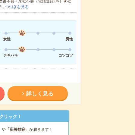
歴書不要・来社不要（電話登録OK）★社
で…
つづきを見る
女性
男性
テキパキ
コツコツ
詳しく見る
クリック！
」
や
「応募歓迎」
が届きます！