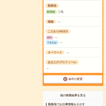
勤務地
三島
駅/路線
職種
---
こだわりINDEX
---
絶対
---
できれば
キーワード
---
あなたのプロフィール
---
条件の変更
他の検索結果を見る
勤務地でお仕事情報をさがす