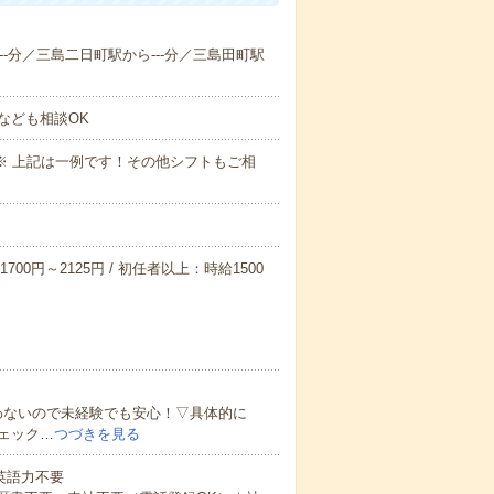
---分／三島二日町駅から---分／三島田町駅
なども相談OK
～09:00※ 上記は一例です！その他シフトもご相
700円～2125円 / 初任者以上：時給1500
わないので未経験でも安心！▽具体的に
ェック…
つづきを見る
 英語力不要