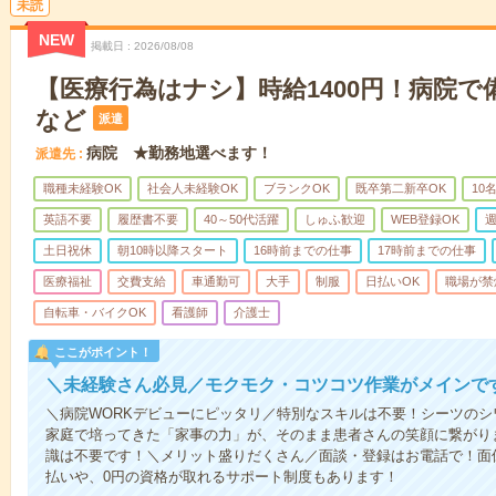
未読
NEW
掲載日
2026/08/08
【医療行為はナシ】時給1400円！病院
など
派遣
病院 ★勤務地選べます！
派遣先
職種未経験OK
社会人未経験OK
ブランクOK
既卒第二新卒OK
10
英語不要
履歴書不要
40～50代活躍
しゅふ歓迎
WEB登録OK
週
土日祝休
朝10時以降スタート
16時前までの仕事
17時前までの仕事
医療福祉
交費支給
車通勤可
大手
制服
日払いOK
職場が禁
自転車・バイクOK
看護師
介護士
ここがポイント！
＼未経験さん必見／モクモク・コツコツ作業がメインで
＼病院WORKデビューにピッタリ／特別なスキルは不要！シーツの
家庭で培ってきた「家事の力」が、そのまま患者さんの笑顔に繋がり
識は不要です！＼メリット盛りだくさん／面談・登録はお電話で！面
払いや、0円の資格が取れるサポート制度もあります！