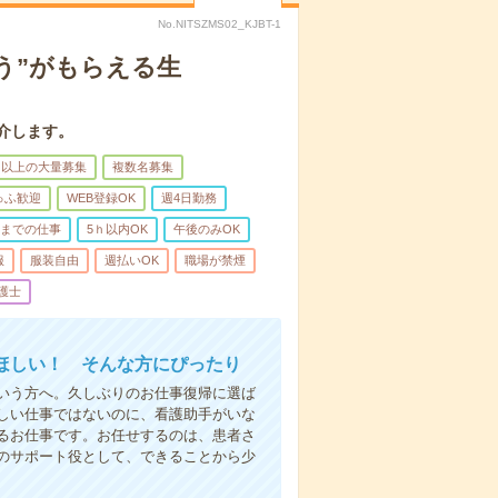
No.NITSZMS02_KJBT-1
う”がもらえる生
介します。
名以上の大量募集
複数名募集
ゅふ歓迎
WEB登録OK
週4日勤務
前までの仕事
5ｈ以内OK
午後のみOK
服
服装自由
週払いOK
職場が禁煙
護士
ほしい！ そんな方にぴったり
いう方へ。久しぶりのお仕事復帰に選ば
しい仕事ではないのに、看護助手がいな
るお仕事です。お任せするのは、患者さ
のサポート役として、できることから少