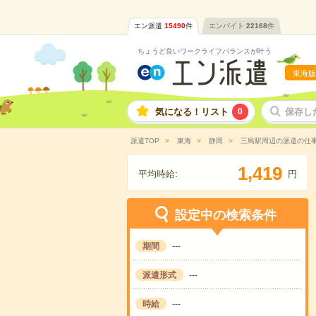
エン派遣
15490
件
エンバイト
22168
件
ちょうど良いワークライフバランスが叶う
東海版
気になる！リスト
0
保存し
派遣TOP
東海
静岡
三島駅周辺の派遣の仕
,
1
4
1
9
平均時給:
円
設定中の検索条件
期間
---
派遣形式
---
時給
---