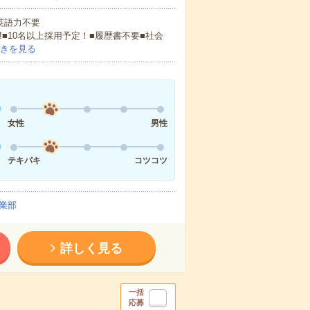
 英語力不要
!■10名以上採用予定！■履歴書不要■社会
きを見る
女性
男性
テキパキ
コツコツ
業部
詳しく見る
一括
応募