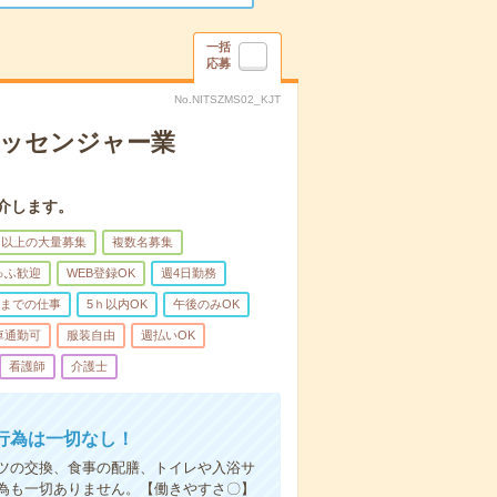
一括
応募
No.NITSZMS02_KJT
メッセンジャー業
介します。
名以上の大量募集
複数名募集
ゅふ歓迎
WEB登録OK
週4日勤務
前までの仕事
5ｈ以内OK
午後のみOK
車通勤可
服装自由
週払いOK
看護師
介護士
行為は一切なし！
ツの交換、食事の配膳、トイレや入浴サ
為も一切ありません。【働きやすさ〇】