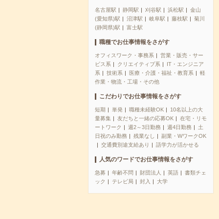
名古屋駅
静岡駅
刈谷駅
浜松駅
金山
(愛知県)駅
沼津駅
岐阜駅
藤枝駅
菊川
(静岡県)駅
富士駅
職種でお仕事情報をさがす
オフィスワーク・事務系
営業・販売・サー
ビス系
クリエイティブ系
IT・エンジニア
系
技術系
医療・介護・福祉・教育系
軽
作業・物流・工場・その他
こだわりでお仕事情報をさがす
短期
単発
職種未経験OK
10名以上の大
量募集
友だちと一緒の応募OK
在宅・リモ
ートワーク
週2～3日勤務
週4日勤務
土
日祝のみ勤務
残業なし
副業・WワークOK
交通費別途支給あり
語学力が活かせる
人気のワードでお仕事情報をさがす
急募
年齢不問
財団法人
英語
書類チェ
ック
テレビ局
封入
大学