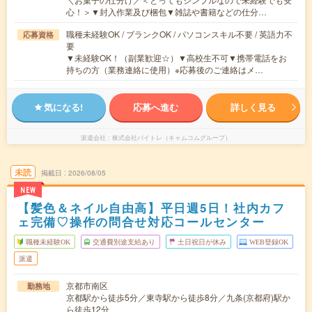
心！＞▼封入作業及び梱包▼雑誌や書籍などの仕分…
職種未経験OK / ブランクOK / パソコンスキル不要 / 英語力不
応募資格
要
▼未経験OK！（副業歓迎☆）▼高校生不可▼携帯電話をお
持ちの方（業務連絡に使用）※応募後のご連絡はメ…
気になる!
応募へ進む
詳しく見る
派遣会社
株式会社バイトレ（キャムコムグループ）
未読
掲載日
2026/08/05
NEW
【髪色＆ネイル自由高】平日週5日！社内カフ
ェ完備♡操作の問合せ対応コールセンター
職種未経験OK
交通費別途支給あり
土日祝日が休み
WEB登録OK
派遣
京都市南区
勤務地
京都駅から徒歩5分／東寺駅から徒歩8分／九条(京都府)駅か
ら徒歩12分