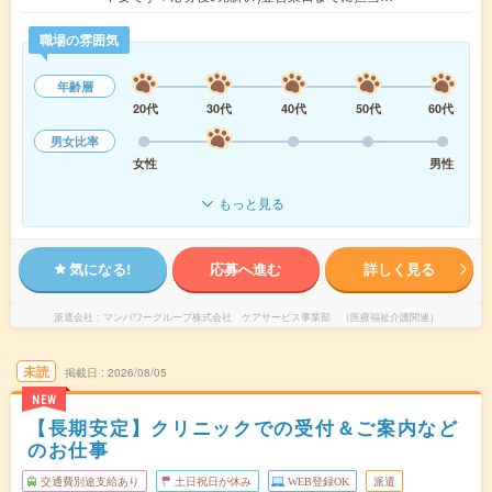
職場の雰囲気
年齢層
20代
30代
40代
50代
60代
男女比率
女性
男性
もっと見る
気になる!
応募へ進む
詳しく見る
派遣会社
マンパワーグループ株式会社 ケアサービス事業部 （医療福祉介護関連）
未読
掲載日
2026/08/05
NEW
【長期安定】クリニックでの受付＆ご案内など
のお仕事
交通費別途支給あり
土日祝日が休み
WEB登録OK
派遣