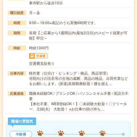
東寺駅から徒歩10分
月～金
曜日頻度
9:00～16:00※表記のうち実働6時間です。
時間
長期【ご応募から1週間以内(最短2日目)のスピード就業が可
期間
能】即日～
時給1300円
時給
交通費
交通費支給有り
軽作業（仕分け・ピッキング・検品、商品管理）
仕事内容
寺院向けの法衣等の生地の裁断、商品の検品、出荷作業など
をお願いします。(派遣)長期勤務歓迎！腰を据え…
職種未経験OK / ブランクOK / パソコンスキル不要 / 英語力不
応募資格
要
【来社不要、WEB登録OK！】〇未経験大歓迎！〇フリータ
ー、主婦(夫) 大歓迎！ ※お仕事の掛け持ち…
職場の雰囲気
年齢層