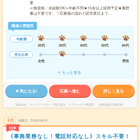
要
≪無資格・未経験OK≫年齢不問★10名以上採用予定★履歴
書は不要です。▽応募後の流れ1)翌営業日まで…
職場の雰囲気
年齢層
20代
30代
40代
50代
60代
男女比率
女性
男性
もっと見る
気になる!
応募へ進む
詳しく見る
派遣会社
マンパワーグループ株式会社 ケアサービス事業部 （医療福祉介護関連）
未読
掲載日
2026/08/05
NEW
《事務業務なし！電話対応なし》スキル不要！