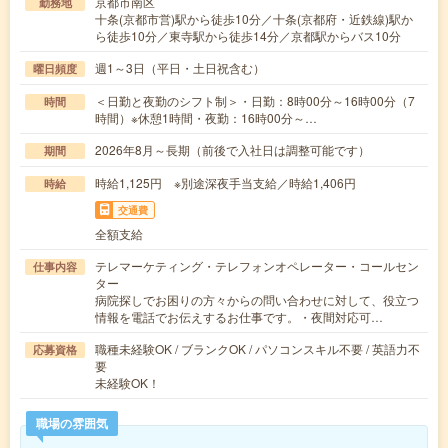
京都市南区
勤務地
十条(京都市営)駅から徒歩10分／十条(京都府・近鉄線)駅か
ら徒歩10分／東寺駅から徒歩14分／京都駅からバス10分
週1～3日（平日・土日祝含む）
曜日頻度
＜日勤と夜勤のシフト制＞・日勤：8時00分～16時00分（7
時間
時間）※休憩1時間・夜勤：16時00分～…
2026年8月～長期（前後で入社日は調整可能です）
期間
時給1,125円 ※別途深夜手当支給／時給1,406円
時給
交通費
全額支給
テレマーケティング・テレフォンオペレーター・コールセン
仕事内容
ター
病院探しでお困りの方々からの問い合わせに対して、役立つ
情報を電話でお伝えするお仕事です。・夜間対応可…
職種未経験OK / ブランクOK / パソコンスキル不要 / 英語力不
応募資格
要
未経験OK！
職場の雰囲気