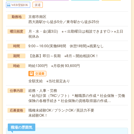
WEB登録OK
派遣
京都市南区
勤務地
西大路駅から徒歩5分／東寺駅から徒歩25分
月・水・金(週3日) ※＜出勤曜日は相談できます◎＞※土日
曜日頻度
祝休み
9:00～16:00(実働6時間 休憩1時間)※残業なし
時間
【急募】即日～長期 ※8月～開始相談OK！
期間
時給1300円 ※月収例 93,600円
時給
交通費
全額支給 ※当社規定あり
総務・人事・労務
仕事内容
＊給与計算（TKCソフト）＊離職票の作成＊社会保険・労働
保険の各種手続き＊社会保険の資格取得届の作成…
職種未経験OK / ブランクOK / 英語力不要
応募資格
未経験OK！
職場の雰囲気