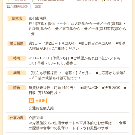
WEB登録OK
派遣
京都市南区
勤務地
桂川(京都府)駅から---分／西大路駅から---分／十条(京都府・
近鉄線)駅から---分／東寺駅から---分／十条(京都市営)駅から-
--分
週3日～（週2日～も相談OK） ■曜日固定の相談OK！ ■希望
曜日頻度
の曜日があればご相談ください！
9:00～18:00（休憩60分）■ご希望があれば下記シフトも
時間
OK！早番 7:00～16:00遅番 …
【現在も積極採用中！急募！】2カ月～ ■ご応募から最短2
期間
～3日後の就業も相談可能です！
無資格未経験：時給1450円～ ■週払いOK ■扶養内OK ■
時給
日収1万1600円以上
交通費
交通費全額支給
介護関連
仕事内容
≪介護施設での生活サポート≫▽具体的なお仕事は…・食事
の配膳や食事中の見守り・トイレやお風呂のサポー…