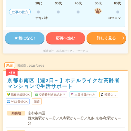
20代
30代
40代
50代
60代
仕事の仕方
テキパキ
コツコツ
気になる!
応募へ進む
詳しく見る
派遣会社
株式会社テクノ・サービス
未読
掲載日
2026/08/05
NEW
京都市南区【週2日～】ホテルライクな高齢者
マンションで生活サポート
職種未経験OK
交通費別途支給あり
土日祝日が休み
残業なし
WEB登録OK
派遣
京都市南区
勤務地
西大路駅から---分／東寺駅から---分／九条(京都府)駅から---
分