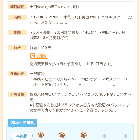
土日含めた週5日のシフト制！
曜日頻度
＊12:00 ～ 21:00 （休憩 60 分 実働 8:00）＊12時スタートだ
時間
から、通勤ラッシュ…
▼8月～長期 ※試用期間有り（14日間）▼初回1～2ヶ月、
期間
以降2～3ヶ月更新/予定
時給1,450 円
時給
交通費
交通費実費支払（当社規定有り 上限4万円まで）
一般事務
仕事内容
・事務デビューできちゃう♩・朝がラク！12時スタート✩・
サポート体制バッチリ♩￣￣∨￣￣￣￣￣￣￣￣…
職種未経験OK / ブランクOK / パソコンスキル不要 / 英語力不
応募資格
要
●未経験さん歓迎♪ブランクがある方も大歓迎♪●パソコンで
の文字入力が可能な方であれば、全員にチャンス…
職場の雰囲気
年齢層