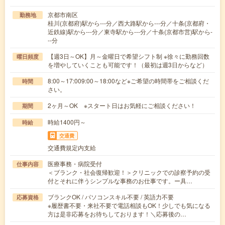
京都市南区
勤務地
桂川(京都府)駅から---分／西大路駅から---分／十条(京都府・
近鉄線)駅から---分／東寺駅から---分／十条(京都市営)駅から-
--分
【週3日～OK】月～金曜日で希望シフト制 ※徐々に勤務回数
曜日頻度
を増やしていくことも可能です！（最初は週3日からなど）
8:00～17:009:00～18:00など※ご希望の時間帯をご相談くだ
時間
さい。
2ヶ月～OK ※スタート日はお気軽にご相談ください！
期間
時給1400円～
時給
交通費
交通費規定内支給
医療事務・病院受付
仕事内容
＜ブランク・社会復帰歓迎！＞クリニックでの診察予約の受
付とそれに伴うシンプルな事務のお仕事です。ー具…
ブランクOK / パソコンスキル不要 / 英語力不要
応募資格
※履歴書不要・来社不要で電話相談もOK！少しでも気になる
方は是非応募をお待ちしております！＼応募後の…