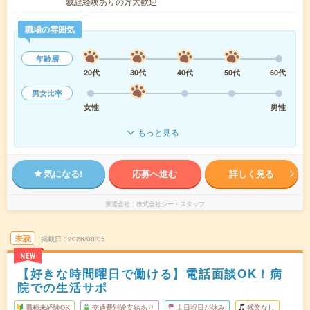
裁縫経験ありの方大歓迎
職場の雰囲気
年齢層
20代
30代
40代
50代
60代
男女比率
女性
男性
もっと見る
気になる!
応募へ進む
詳しく見る
派遣会社
株式会社シー・スタッフ
未読
掲載日
2026/08/05
NEW
【好きな時間曜日で働ける】電話面談OK！病
院での生活サポ
職種未経験OK
交通費別途支給あり
土日祝日が休み
残業なし