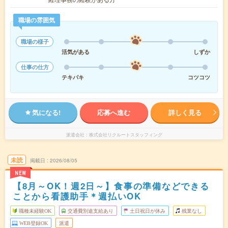
職場の雰囲気
職場の様子
活気がある
しずか
仕事の仕方
テキパキ
コツコツ
気になる!
応募へ進む
詳しく見る
派遣会社
株式会社リクルートスタッフィング
未読
掲載日
2026/08/05
NEW
【8月～OK！週2日～】食事の準備などできる
ことから看護助手＊週払いOK
職種未経験OK
交通費別途支給あり
土日祝日が休み
残業なし
WEB登録OK
派遣