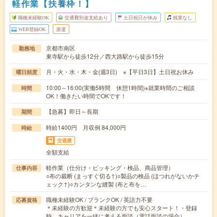
軽作業【扶養枠！】
職種未経験OK
交通費別途支給あり
土日祝日が休み
残業なし
WEB登録OK
派遣
京都市南区
勤務地
東寺駅から徒歩12分／西大路駅から徒歩15分
月・火・水・木・金(週3日) ※【平日3日】土日祝お休み
曜日頻度
10:00～16:00(実働5時間 休憩1時間)※就業時間のご相談
時間
OK！働きたい時間でOKです！
【急募】即日～長期
期間
時給1400円 月収例 84,000円
時給
交通費
全額支給
軽作業（仕分け・ピッキング・検品、商品管理）
仕事内容
○布の裁断 (まっすぐ切る↑)○製品の検品 (ほつれがないかチ
ェック↑)○カンタンな縫製 (布と布を…
職種未経験OK / ブランクOK / 英語力不要
応募資格
＊未経験の方歓迎＊未経験の方でも安心スタート！・登録
時、キャリアを一緒に考える面談（電話面談の場合）…