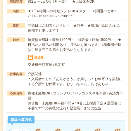
週2日～5日OK（月～金） ★土日休みOK
曜日頻度
★1日4時間～の時短シフトOK★スタート時間選べます！
時間
7:00～16:009:00～17:0011:…
開始日はご相談ください！ ★急募 ★職場が気に入れば、
期間
長期でも働けます！
無資格未経験：時給1400円～ 経験者：時給1500円～ ★
時給
日払い／週払い制度あり（月払いも選べます）※稼働開始時
は手続き完了次第のお支払いとなります。
交通費
交通費全額支給※規定有
介護関連
仕事内容
＊入居者の方の「ありがとう」が嬉しい＊お年寄りを笑顔に
する介護のお仕事です。おじいちゃん、おばあちゃ…
職種未経験OK / ブランクOK / パソコンスキル不要 / 英語力不
応募資格
要
無資格・未経験OK年齢不問★10名以上採用予定★履歴書は
不要です▽応募後の流れ1)翌営業日までに担当…
職場の雰囲気