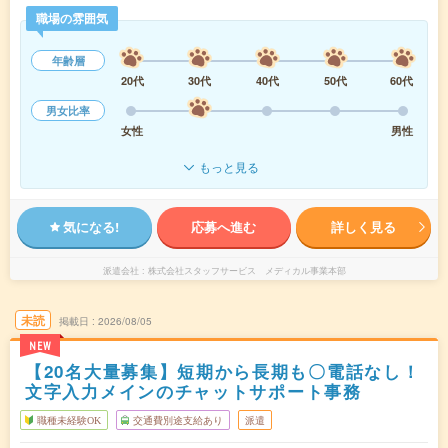
職場の雰囲気
年齢層
20代
30代
40代
50代
60代
男女比率
女性
男性
もっと見る
気になる!
応募へ進む
詳しく見る
派遣会社
株式会社スタッフサービス メディカル事業本部
未読
掲載日
2026/08/05
NEW
【20名大量募集】短期から長期も〇電話なし！
文字入力メインのチャットサポート事務
職種未経験OK
交通費別途支給あり
派遣