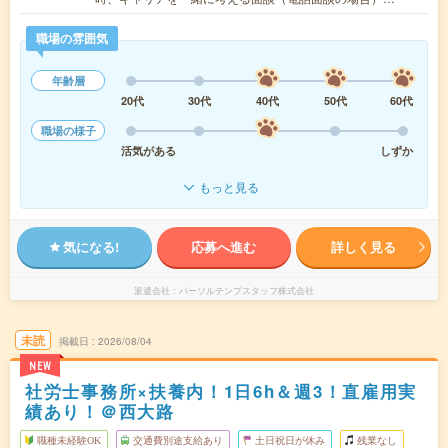
職場の雰囲気
年齢層
20代
30代
40代
50代
60代
職場の様子
活気がある
しずか
もっと見る
気になる!
応募へ進む
詳しく見る
派遣会社
パーソルテンプスタッフ株式会社
未読
掲載日
2026/08/04
NEW
社労士事務所×扶養内！1日6h＆週3！直雇用実
績あり！＠西大路
職種未経験OK
交通費別途支給あり
土日祝日が休み
残業なし