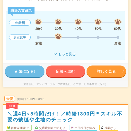
職場の雰囲気
年齢層
20代
30代
40代
50代
60代
男女比率
女性
男性
もっと見る
気になる!
応募へ進む
詳しく見る
派遣会社
マンパワーグループ株式会社 ケアサービス事業部（保育）
未読
掲載日
2026/08/05
NEW
＼週4日×5時間だけ！／時給1300円＊スキル不
要の裁縫や生地のチェック
職種未経験OK
交通費別途支給あり
土日祝日が休み
残業なし