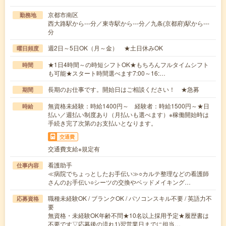
京都市南区
勤務地
西大路駅から---分／東寺駅から---分／九条(京都府)駅から---
分
週2日～5日OK（月～金） ★土日休みOK
曜日頻度
★1日4時間～の時短シフトOK★もちろんフルタイムシフト
時間
も可能★スタート時間選べます7:00～16:…
長期のお仕事です。開始日はご相談ください！ ★急募
期間
無資格未経験：時給1400円～ 経験者：時給1500円～★日
時給
払い／週払い制度あり（月払いも選べます）※稼働開始時は
手続き完了次第のお支払いとなります。
交通費
交通費支給※規定有
看護助手
仕事内容
≪病院でちょっとしたお手伝い≫○カルテ整理などの看護師
さんのお手伝い○シーツの交換やベッドメイキング…
職種未経験OK / ブランクOK / パソコンスキル不要 / 英語力不
応募資格
要
無資格・未経験OK年齢不問★10名以上採用予定★履歴書は
不要です▽応募後の流れ1)翌営業日までに担当…