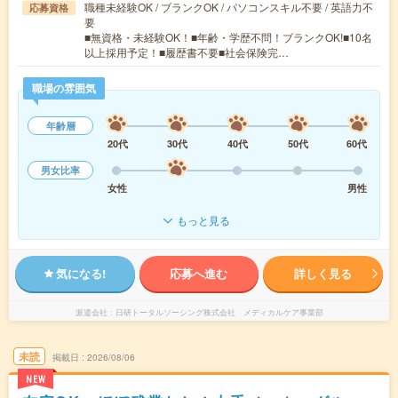
職種未経験OK / ブランクOK / パソコンスキル不要 / 英語力不
応募資格
要
■無資格・未経験OK！■年齢・学歴不問！ブランクOK!■10名
以上採用予定！■履歴書不要■社会保険完…
職場の雰囲気
年齢層
20代
30代
40代
50代
60代
男女比率
女性
男性
もっと見る
気になる!
応募へ進む
詳しく見る
派遣会社
日研トータルソーシング株式会社 メディカルケア事業部
未読
掲載日
2026/08/06
NEW