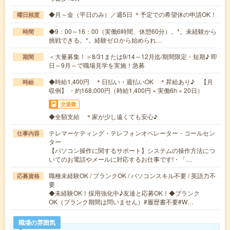
◆月～金（平日のみ）／週5日 ＊予定での希望休の申請OK！
曜日頻度
◆9：00～16：00（実働6時間、休憩60分）。*。未経験から
時間
挑戦できる。*。経験ゼロから始められ…
＜大量募集！＞8/31または9/14～12月迄/期間限定・短期♪ 即
期間
日～9月～で職場見学を実施！急募
◆時給1,400円 ＊日払い・週払いOK ＊昇給あり♪ 【月
時給
収例】 ・約168,000円（時給1,400円 × 実働6h × 20日）
交通費
◆全額支給 ＊家が少し遠くても安心♪
テレマーケティング・テレフォンオペレーター・コールセン
仕事内容
ター
【パソコン操作に関するサポート】システムの操作方法につ
いてのお電話やメールに対応するお仕事です!・「…
職種未経験OK / ブランクOK / パソコンスキル不要 / 英語力不
応募資格
要
◆未経験OK！採用強化中♪友達と応募OK！◆ブランク
OK（ブランク期間は問いません）#履歴書不要#W…
職場の雰囲気