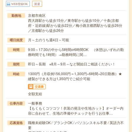
WEB登録OK
派遣
京都市南区
勤務地
西大路駅から徒歩15分／東寺駅から徒歩10分／十条(京都
府・近鉄線)駅から徒歩22分／梅小路京都西駅から徒歩26分
／京都駅から徒歩26分
月～土のうち週4日～可能
曜日頻度
9:00～17:30の中から5時間or6時間OK （休憩はいずれの勤
時間
務時間でも1時間）→勤務時間に関…
即日～長期 ※8月～9月～など開始日ご相談ください！
期間
1300円（月収例156,000円＝1,300円×6時間×20日勤務）★
時給
縫製ができる方は1,350円でご紹介可能
交通費
全額支給
一般事務
仕事内容
【もくもくコツコツ！衣装の発注や生地カット】オーダー内
容に合わせて、生地の準備やチェックを行うお仕事…
職種未経験OK / ブランクOK / パソコンスキル不要 / 英語力不
応募資格
要