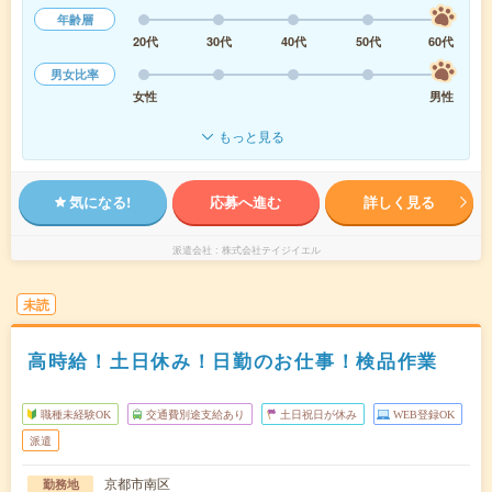
年齢層
20代
30代
40代
50代
60代
男女比率
女性
男性
もっと見る
気になる!
応募へ進む
詳しく見る
派遣会社
株式会社テイジイエル
未読
高時給！土日休み！日勤のお仕事！検品作業
職種未経験OK
交通費別途支給あり
土日祝日が休み
WEB登録OK
派遣
京都市南区
勤務地