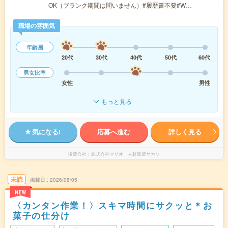
OK（ブランク期間は問いません）#履歴書不要#W…
職場の雰囲気
年齢層
20代
30代
40代
50代
60代
男女比率
女性
男性
もっと見る
気になる!
応募へ進む
詳しく見る
派遣会社
株式会社セリオ 人材派遣サカソ
未読
掲載日
2026/08/05
NEW
〈カンタン作業！〉スキマ時間にサクッと＊お
菓子の仕分け