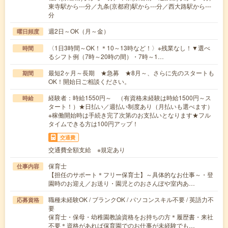
東寺駅から---分／九条(京都府)駅から---分／西大路駅から---
分
週2日～OK（月～金）
曜日頻度
〈1日3時間～OK！＊10～13時など！〉※残業なし！▼選べ
時間
るシフト例（7時～20時の間）・7時～1…
最短2ヶ月～長期 ★急募 ★8月～、さらに先のスタートも
期間
OK！開始日ご相談ください。
経験者：時給1550円～ （有資格未経験は時給1500円～ス
時給
タート！）★日払い／週払い制度あり（月払いも選べます）
※稼働開始時は手続き完了次第のお支払いとなります★フル
タイムできる方は100円アップ！
交通費
交通費全額支給 ※規定あり
保育士
仕事内容
【担任のサポート＊フリー保育士】～具体的なお仕事～・登
園時のお迎え／お送り・園児とのおさんぽや室内あ…
職種未経験OK / ブランクOK / パソコンスキル不要 / 英語力不
応募資格
要
保育士・保母・幼稚園教諭資格をお持ちの方＊履歴書・来社
不要＊資格があれば保育園でのお仕事が未経験でも…