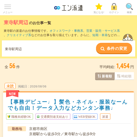
メニュー
気になる!
ログイン
検索
東寺駅周辺
のお仕事一覧
東寺駅の派遣のお仕事情報です。
オフィスワーク・事務系
、
営業・販売・サービス系
、
クリエイティブ系
などのお仕事を取り揃えています。さらに、
短期
・
単発
などの期
間や、
職種未経験OK
などのこだわり条件で絞り込んでいただけます。
条件の変更
また、
烏丸駅
・
京都駅
・
四条(京都市営)駅
・
京都河原町駅
・
西大路駅
など近隣駅のお仕
東寺駅周辺
事もご確認いただけます。
56
1,454
全
件
平均時給:
円
時給順
新着順
未読
掲載日
2026/08/06
NEW
【事務デビュー♩】髪色・ネイル・服装なーん
でも自由！データ入力などカンタン事務♩
職種未経験OK
交通費別途支給あり
WEB登録OK
派遣
京都市南区
勤務地
京都駅から徒歩3分／東寺駅から徒歩9分