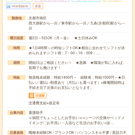
WEB登録OK
派遣
京都市南区
勤務地
西大路駅から---分／東寺駅から---分／九条(京都府)駅から---
分
週2日～5日OK（月～金） ★土日休みOK
曜日頻度
★1日4時間～の時短シフトOK★都合に合わせてシフトが決
時間
められますシフト例：7：00～16：009：…
開始日はご相談ください！ ★急募 ★職場が気に入れば、
期間
長期でも働けます！
無資格未経験：時給1400円～ 経験者：時給1500円～★日
時給
払い／週払い制度あり（月払いも選べます）※稼働開始時は
手続き完了次第のお支払いとなります。
交通費
交通費支給※規定有
看護助手
仕事内容
≪病院でちょっとしたお手伝い≫○シーツの交換やベッドメ
イキング〇お手洗い・入浴など生活のお手伝い○診…
職種未経験OK / ブランクOK / パソコンスキル不要 / 英語力不
応募資格