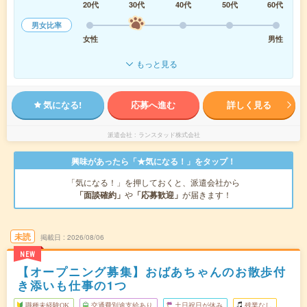
20代
30代
40代
50代
60代
男女比率
女性
男性
もっと見る
気になる!
応募へ進む
詳しく見る
派遣会社
ランスタッド株式会社
興味があったら「★気になる！」をタップ！
「気になる！」を押しておくと、派遣会社から
「面談確約」
や
「応募歓迎」
が届きます！
未読
掲載日
2026/08/06
NEW
【オープニング募集】おばあちゃんのお散歩付
き添いも仕事の1つ
職種未経験OK
交通費別途支給あり
土日祝日が休み
残業なし