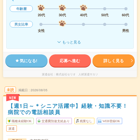
年齢層
20代
30代
40代
50代
60代
男女比率
女性
男性
もっと見る
気になる!
応募へ進む
詳しく見る
派遣会社
株式会社セリオ 人材派遣サカソ
未読
掲載日
2026/08/05
NEW
【週1日～＊シニア活躍中】経験・知識不要！
病院での電話相談員
職種未経験OK
交通費別途支給あり
残業なし
WEB登録OK
派遣