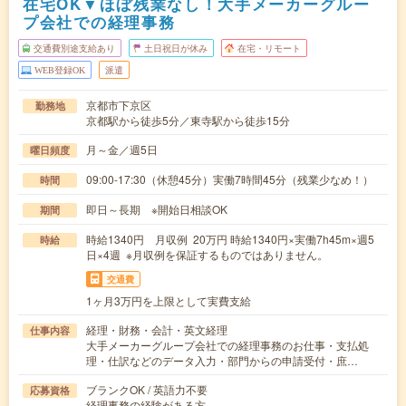
在宅OK▼ほぼ残業なし！大手メーカーグルー
プ会社での経理事務
交通費別途支給あり
土日祝日が休み
在宅・リモート
WEB登録OK
派遣
京都市下京区
勤務地
京都駅から徒歩5分／東寺駅から徒歩15分
月～金／週5日
曜日頻度
09:00-17:30（休憩45分）実働7時間45分（残業少なめ！）
時間
即日～長期 ※開始日相談OK
期間
時給1340円 月収例 20万円 時給1340円×実働7h45m×週5
時給
日×4週 ※月収例を保証するものではありません。
交通費
1ヶ月3万円を上限として実費支給
経理・財務・会計・英文経理
仕事内容
大手メーカーグループ会社での経理事務のお仕事・支払処
理・仕訳などのデータ入力・部門からの申請受付・庶…
ブランクOK / 英語力不要
応募資格
経理事務の経験がある方