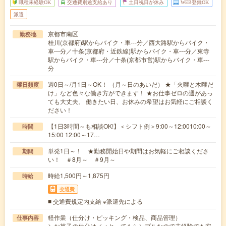
職種未経験OK
交通費別途支給あり
土日祝日が休み
WEB登録OK
派遣
京都市南区
勤務地
桂川(京都府)駅からバイク・車---分／西大路駅からバイク・
車---分／十条(京都府・近鉄線)駅からバイク・車---分／東寺
駅からバイク・車---分／十条(京都市営)駅からバイク・車---
分
週0日～/月1日～OK！ （月～日のあいだ） ★「火曜と木曜だ
曜日頻度
け」など色々な働き方ができます！ ★お仕事ゼロの週があっ
ても大丈夫。 働きたい日、お休みの希望はお気軽にご相談く
ださい！
【1日3時間～も相談OK!】＜シフト例＞9:00～12:0010:00～
時間
15:00 12:00～17…
単発1日～！ ★勤務開始日や期間はお気軽にご相談くださ
期間
い！ ＃8月～ ＃9月～
時給1,500円～1,875円
時給
交通費
■ 交通費規定内支給 ※派遣先による
軽作業（仕分け・ピッキング・検品、商品管理）
仕事内容
＼お菓子の仕分け／＜とってもシンプルなので未経験でも安