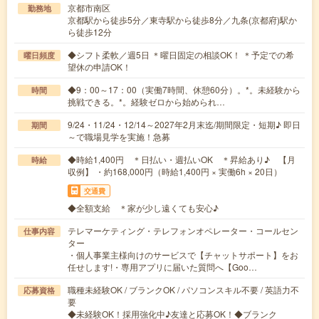
京都市南区
勤務地
京都駅から徒歩5分／東寺駅から徒歩8分／九条(京都府)駅か
ら徒歩12分
◆シフト柔軟／週5日 ＊曜日固定の相談OK！ ＊予定での希
曜日頻度
望休の申請OK！
◆9：00～17：00（実働7時間、休憩60分）。*。未経験から
時間
挑戦できる。*。経験ゼロから始められ…
9/24・11/24・12/14～2027年2月末迄/期間限定・短期♪ 即日
期間
～で職場見学を実施！急募
◆時給1,400円 ＊日払い・週払いOK ＊昇給あり♪ 【月
時給
収例】 ・約168,000円（時給1,400円 × 実働6h × 20日）
交通費
◆全額支給 ＊家が少し遠くても安心♪
テレマーケティング・テレフォンオペレーター・コールセン
仕事内容
ター
・個人事業主様向けのサービスで【チャットサポート】をお
任せします!・専用アプリに届いた質問へ【Goo…
職種未経験OK / ブランクOK / パソコンスキル不要 / 英語力不
応募資格
要
◆未経験OK！採用強化中♪友達と応募OK！◆ブランク