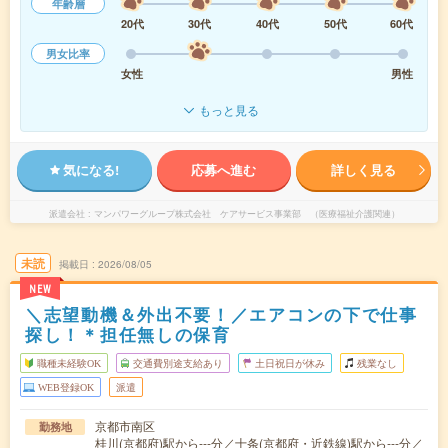
年齢層
20代
30代
40代
50代
60代
男女比率
女性
男性
もっと見る
気になる!
応募へ進む
詳しく見る
派遣会社
マンパワーグループ株式会社 ケアサービス事業部 （医療福祉介護関連）
未読
掲載日
2026/08/05
NEW
＼志望動機＆外出不要！／エアコンの下で仕事
探し！＊担任無しの保育
職種未経験OK
交通費別途支給あり
土日祝日が休み
残業なし
WEB登録OK
派遣
京都市南区
勤務地
桂川(京都府)駅から---分／十条(京都府・近鉄線)駅から---分／