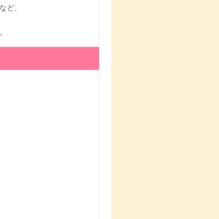
など、
。