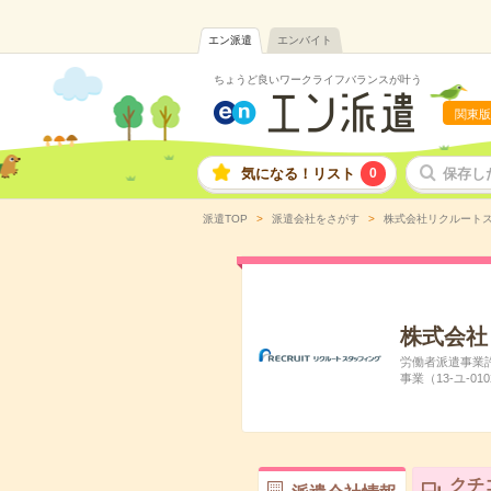
エン派遣
エンバイト
ちょうど良いワークライフバランスが叶う
関東版
気になる！リスト
0
保存し
派遣TOP
派遣会社をさがす
株式会社リクルート
株式会社
労働者派遣事業許可
事業（13-ユ-010
クチ