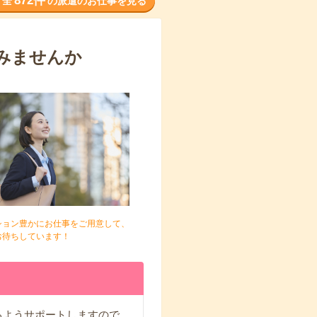
872件
全
の派遣のお仕事を見る
みませんか
ション豊かにお仕事をご用意して、
お待ちしています！
るようサポートしますので、