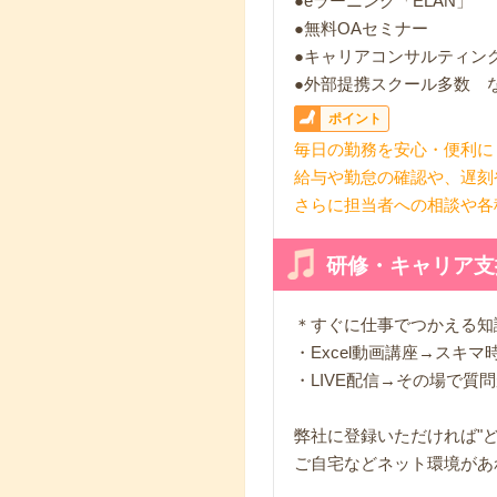
●eラーニング「ELAN」
●無料OAセミナー
●キャリアコンサルティン
●外部提携スクール多数 
ポイント
毎日の勤務を安心・便利に
給与や勤怠の確認や、遅刻
さらに担当者への相談や各
研修・キャリア支
＊すぐに仕事でつかえる知
・Excel動画講座→スキ
・LIVE配信→その場で質
弊社に登録いただければ"ど
ご自宅などネット環境があ