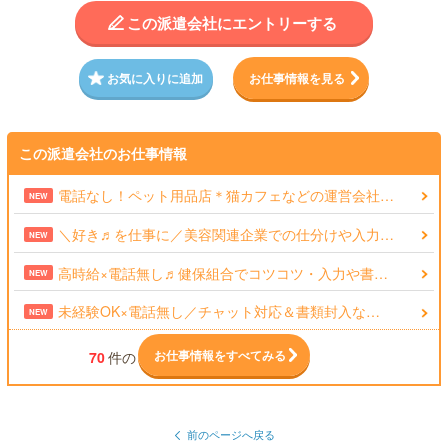
この派遣会社にエントリーする
お気に入りに追加
お仕事情報を見る
この派遣会社のお仕事情報
電話なし！ペット用品店＊猫カフェなどの運営会社…
NEW
＼好き♬を仕事に／美容関連企業での仕分けや入力…
NEW
高時給×電話無し♬健保組合でコツコツ・入力や書…
NEW
未経験OK×電話無し／チャット対応＆書類封入な…
NEW
お仕事情報をすべてみる
70
件の
前のページへ戻る