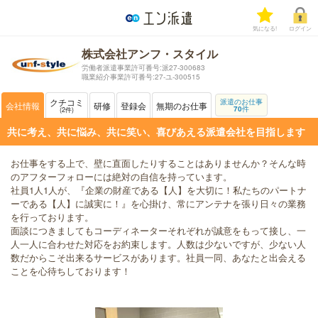
気になる!
ログイン
株式会社アンフ・スタイル
労働者派遣事業許可番号:派27-300683
職業紹介事業許可番号:27-ユ-300515
クチコミ
派遣のお仕事
会社情報
研修
登録会
無期のお仕事
70
件
2
件
共に考え、共に悩み、共に笑い、喜びあえる派遣会社を目指します
お仕事をする上で、壁に直面したりすることはありませんか？そんな時
のアフターフォローには絶対の自信を持っています。
社員1人1人が、『企業の財産である【人】を大切に！私たちのパートナ
ーである【人】に誠実に！』を心掛け、常にアンテナを張り日々の業務
を行っております。
面談につきましてもコーディネーターそれぞれが誠意をもって接し、一
人一人に合わせた対応をお約束します。人数は少ないですが、少ない人
数だからこそ出来るサービスがあります。社員一同、あなたと出会える
ことを心待ちしております！