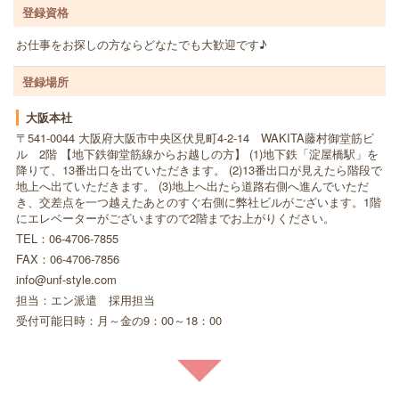
登録資格
お仕事をお探しの方ならどなたでも大歓迎です♪
登録場所
大阪本社
〒541-0044 大阪府大阪市中央区伏見町4-2-14 WAKITA藤村御堂筋ビ
ル 2階 【地下鉄御堂筋線からお越しの方】 (1)地下鉄「淀屋橋駅」を
降りて、13番出口を出ていただきます。 (2)13番出口が見えたら階段で
地上へ出ていただきます。 (3)地上へ出たら道路右側へ進んでいただ
き、交差点を一つ越えたあとのすぐ右側に弊社ビルがございます。1階
にエレベーターがございますので2階までお上がりください。
TEL：06-4706-7855
FAX：06-4706-7856
info@unf-style.com
担当：エン派遣 採用担当
受付可能日時：月～金の9：00～18：00