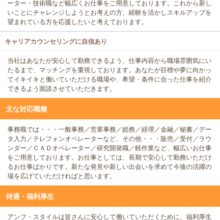
ーター・技術職など幅広くお仕事をご用意しております。これから新し
いことにチャレンジしようとお考えの方、経験を活かしスキルアップを
望まれている方を応援したいと考えております。
キャリアカウンセリングに自信あり
当社はあなたが安心して勤務できるよう、仕事内容から職場雰囲気にい
たるまで、マッチングを重視しております。あなたが目標や夢に向かっ
てイキイキと働いていただける職場や、希望・条件に合った仕事を紹介
できるよう面談させていただきます。
主な対応職種
事務職では・・・一般事務／営業事務／総務／経理／金融／秘書／デー
タ入力／テレフォンオペレーターなど、その他・・・販売／受付／ラウ
ンダー／ＣＡＤオペレーター／研究開発職／軽作業など、幅広いお仕事
をご用意しております。お仕事としては、長期で安心して勤務いただけ
るお仕事ばかりです。新たな発見や新しい出会いを求めて今後の活躍の
場を広げていただければと思います。
待遇・福利厚生
アンフ・スタイルは皆さんに安心して働いていただくために、福利厚生