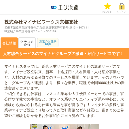
気になる!
ログイン
株式会社マイナビワークス京都支社
労働者派遣事業許可番号:労働者派遣事業許可番号:派13－307111
職業紹介事業許可番号:13－ユ－308164
クチコミ
派遣のお仕事
会社情報
20
件
0
件
人材総合サービスのマイナビグループの派遣・紹介サービスです！
マイナビスタッフは、総合人材サービスのマイナビの派遣サービスで
す。マイナビ設立以来、新卒、中途採用・人材派遣・人材紹介事業な
ど、人材のあらゆる分野でのサービスを展開しています。そのノウハウ
と、グループ内の連携により、様々な業界、職種で全国9000社以上の派
遣実績がございます。
ご紹介できるお仕事は、マスコミ業界や大手優良メーカーでの事務、官
公庁や学校での事務など、オフィス系やクリエイティブ系を中心に、未
経験から始められるお仕事も豊富な事が特徴です！マイナビの多様な事
業やマイナビ設立より培ってきた取引実績などを背景に、皆さまのご希
望やご経験を活かせるお仕事紹介に日々努めています。