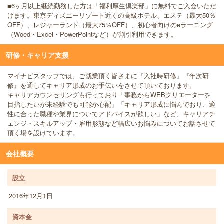
■6ヶ月以上継続勤務した方は「福利厚生倶楽部」に無料でご入会いただ
けます。東京ディズニーリゾート近くの高級ホテル、エステ（最大50％
OFF）、レジャーランド（最大75％OFF）、初心者向けのeラーニング
（Woed・Excel・PowerPointなど）が割引利用できます。
研修・キャリア支援
マイナビスタッフでは、ご就業頂く皆さまに『入社時研修』『年次研
修』を通してキャリア形成のお手伝いをさせて頂いております。
キャリアカウンセリングも行っており「事務からWEBクリエーターを
目指したいが未経験でも可能か心配」「キャリア形成に悩んでおり、適
性に合った職種や業界についてアドバイスが欲しい」など、キャリアチ
ェンジ・スキルアップ・雇用形態など幅広いお悩みについてお話させて
頂く場を設けています。
会社概要
設立
2016年12月1日
資本金