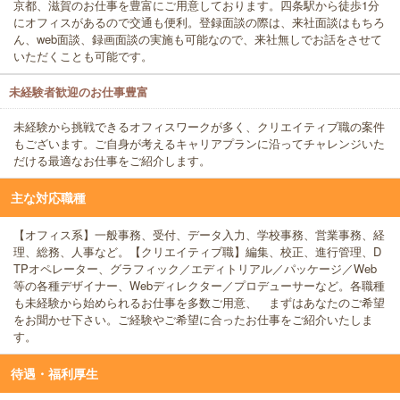
京都、滋賀のお仕事を豊富にご用意しております。四条駅から徒歩1分
にオフィスがあるので交通も便利。登録面談の際は、来社面談はもちろ
ん、web面談、録画面談の実施も可能なので、来社無しでお話をさせて
いただくことも可能です。
未経験者歓迎のお仕事豊富
未経験から挑戦できるオフィスワークが多く、クリエイティブ職の案件
もございます。ご自身が考えるキャリアプランに沿ってチャレンジいた
だける最適なお仕事をご紹介します。
主な対応職種
【オフィス系】一般事務、受付、データ入力、学校事務、営業事務、経
理、総務、人事など。【クリエイティブ職】編集、校正、進行管理、D
TPオペレーター、グラフィック／エディトリアル／パッケージ／Web
等の各種デザイナー、Webディレクター／プロデューサーなど。各職種
も未経験から始められるお仕事を多数ご用意、 まずはあなたのご希望
をお聞かせ下さい。ご経験やご希望に合ったお仕事をご紹介いたしま
す。
待遇・福利厚生