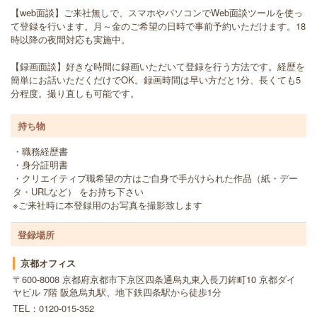
【web面談】ご来社無しで、スマホやパソコンでWeb面談ツールを使っ
て登録を行います。月～金のご希望の日時で事前予約いただけます。18
時以降の夜間対応も実施中。
【録画面談】好きな時間に録画いただいて登録を行う方法です。経歴を
簡単にお話いただくだけでOK。録画時間は早い方だと1分、長くても5
分程度。撮り直しも可能です。
持ち物
・職務経歴書
・身分証明書
・クリエイティブ職希望の方はご自身で手がけられた作品（紙・デー
タ・URLなど） をお持ち下さい
※ご来社時に本登録用のお写真を撮影致します
登録場所
京都オフィス
〒600-8008 京都府京都市下京区四条通烏丸東入長刀鉾町10 京都ダイ
ヤビル 7階 阪急烏丸駅、地下鉄四条駅から徒歩1分
TEL：0120-015-352