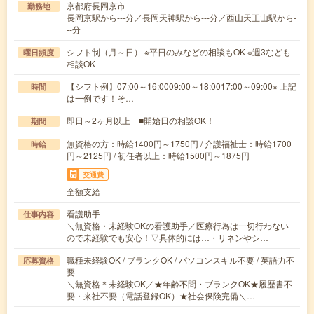
京都府長岡京市
勤務地
長岡京駅から---分／長岡天神駅から---分／西山天王山駅から-
--分
シフト制（月～日） ※平日のみなどの相談もOK ※週3なども
曜日頻度
相談OK
【シフト例】07:00～16:0009:00～18:0017:00～09:00※ 上記
時間
は一例です！そ…
即日～2ヶ月以上 ■開始日の相談OK！
期間
無資格の方：時給1400円～1750円 / 介護福祉士：時給1700
時給
円～2125円 / 初任者以上：時給1500円～1875円
交通費
全額支給
看護助手
仕事内容
＼無資格・未経験OKの看護助手／医療行為は一切行わない
ので未経験でも安心！▽具体的には…・リネンやシ…
職種未経験OK / ブランクOK / パソコンスキル不要 / 英語力不
応募資格
要
＼無資格＊未経験OK／★年齢不問・ブランクOK★履歴書不
要・来社不要（電話登録OK）★社会保険完備＼…