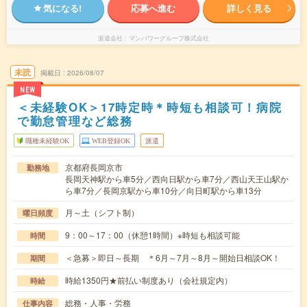
気になる!
応募へ進む
詳しく見る
派遣会社
マンパワーグループ株式会社
未読
掲載日
2026/08/07
NEW
＜未経験OK＞17時定時＊時短も相談可！病院
で勤怠管理など総務
職種未経験OK
WEB登録OK
派遣
京都府長岡京市
勤務地
長岡天神駅から車5分／西向日駅から車7分／西山天王山駅か
ら車7分／長岡京駅から車10分／向日町駅から車13分
月～土（シフト制）
曜日頻度
9：00～17：00（休憩1時間）※時短も相談可能
時間
＜急募＞即日～長期 ＊6月～7月～8月～開始日相談OK！
期間
時給1350円★前払い制度あり（会社規定内）
時給
総務・人事・労務
仕事内容