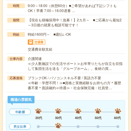
9:00～18:00（休憩60分）■ご希望があれば下記シフトも
時間
OK！早番 7:00～16:00遅番 …
【現在も積極採用中！急募！】2カ月～ ■ご応募から最短2
期間
～3日後の就業も相談可能です！
時給1600円～ ■週払いOK
時給
交通費
交通費全額支給
介護関連
仕事内容
≪少人数施設での生活サポート≫お年寄りたちが自立を目指
して集団生活を送る「グループホーム」。食材の買…
ブランクOK / パソコンスキル不要 / 英語力不要
応募資格
≪年齢・学歴不問！≫■資格と実務経験をお持ちの方＊履歴
書不要＊面談確約≪待遇≫・社会保険完備・社員登…
職場の雰囲気
年齢層
20代
30代
40代
50代
60代
男女比率