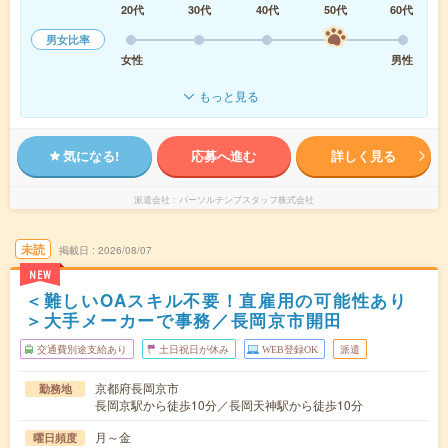
20代
30代
40代
50代
60代
男女比率
女性
男性
もっと見る
気になる!
応募へ進む
詳しく見る
派遣会社
パーソルテンプスタッフ株式会社
未読
掲載日
2026/08/07
NEW
＜難しいOAスキル不要！直雇用の可能性あり
＞大手メーカーで事務／長岡京市開田
交通費別途支給あり
土日祝日が休み
WEB登録OK
派遣
京都府長岡京市
勤務地
長岡京駅から徒歩10分／長岡天神駅から徒歩10分
月～金
曜日頻度