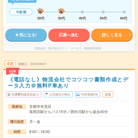
年齢層
20代
30代
40代
50代
60代
気になる!
応募へ進む
詳しく見る
派遣会社
株式会社テクノ・サービス（無期雇用派遣）
未読
掲載日
2026/08/07
NEW
《電話なし》物流会社でコツコツ書類作成とデ
ータ入力＠無料P車あり
交通費別途支給あり
土日祝日が休み
WEB登録OK
派遣
京都市伏見区
勤務地
長岡京駅からバス15分／西向日駅から徒歩40分
月～金
曜日頻度
9:00～18:00
時間