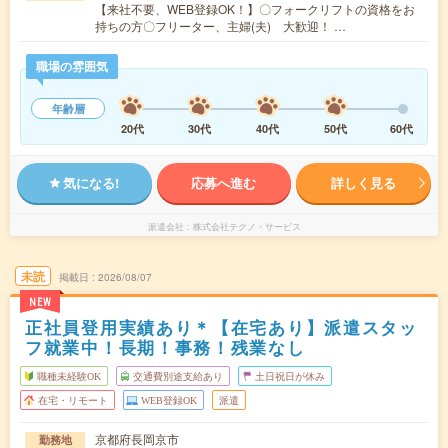
【来社不要、WEB登録OK！】〇フォークリフトの資格をお
持ちの方〇フリーター、主婦(夫) 大歓迎！ …
職場の雰囲気
年齢層
20代
30代
40代
50代
60代
気になる!
応募へ進む
詳しく見る
派遣会社
株式会社テクノ・サービス
未読
掲載日
2026/08/07
NEW
正社員登用実績あり＊【在宅あり】派遣スタッ
フ就業中！長期！事務！残業なし
職種未経験OK
交通費別途支給あり
土日祝日が休み
在宅・リモート
WEB登録OK
派遣
京都府長岡京市
勤務地