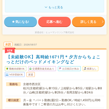
もっと見る
気になる!
応募へ進む
詳しく見る
派遣会社
ヒューマンリソシア株式会社
未読
掲載日
2026/08/07
NEW
【未経験OK】高時給1671円＊夕方からちょこ
っとだけのベッドメイキングなど
職種未経験OK
交通費別途支給あり
土日祝日が休み
残業なし
WEB登録OK
派遣
京都市西京区
勤務地
桂川(京都府)駅から車13分／上桂駅から車5分／桂駅から車8
分／山崎(京都府)駅から車26分／長岡京駅から車24分
月～金 ＊パート勤務(週2日～勤務OK／時給1,450円)も同時
曜日頻度
募集中です！ご希望の方はお申し付けください。