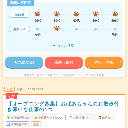
職場の雰囲気
年齢層
20代
30代
40代
50代
60代
男女比率
女性
男性
もっと見る
気になる!
応募へ進む
詳しく見る
派遣会社
日研トータルソーシング株式会社 メディカルケア事業部
未読
掲載日
2026/08/07
NEW
【オープニング募集】おばあちゃんのお散歩付
き添いも仕事の1つ
職種未経験OK
交通費別途支給あり
土日祝日が休み
残業なし
WEB登録OK
派遣