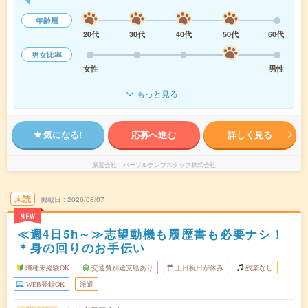
年齢層
20代
30代
40代
50代
60代
男女比率
女性
男性
もっと見る
気になる!
応募へ進む
詳しく見る
派遣会社
パーソルテンプスタッフ株式会社
未読
掲載日
2026/08/07
NEW
≪週4日5h～≫志望動機も履歴書も必要ナシ！
＊身の回りのお手伝い
職種未経験OK
交通費別途支給あり
土日祝日が休み
残業なし
WEB登録OK
派遣