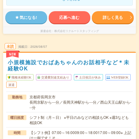
気になる!
応募へ進む
詳しく見る
派遣会社
株式会社リクルートスタッフィング
未読
掲載日
2026/08/07
NEW
小規模施設でおばあちゃんのお話相手など＊未
経験OK
職種未経験OK
交通費別途支給あり
土日祝日が休み
WEB登録OK
派遣
京都府長岡京市
勤務地
長岡京駅から---分／長岡天神駅から---分／西山天王山駅から-
--分
シフト制（月～日） ※平日のみなどの相談もOK ※週3なども
曜日頻度
相談OK
【シフト例】07:00～16:0009:00～18:0017:00～09:00※ 上記
時間
は一例です！そ…