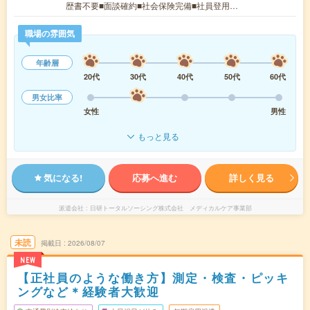
歴書不要■面談確約■社会保険完備■社員登用…
職場の雰囲気
年齢層
20代
30代
40代
50代
60代
男女比率
女性
男性
もっと見る
気になる!
応募へ進む
詳しく見る
派遣会社
日研トータルソーシング株式会社 メディカルケア事業部
未読
掲載日
2026/08/07
NEW
【正社員のような働き方】測定・検査・ピッキ
ングなど＊経験者大歓迎