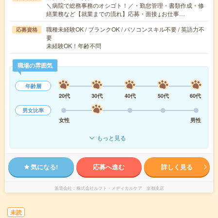
＼病院で総務事務のオシゴト！／・勤怠管理・書類作成・修
繕業務など【就業までの流れ】応募・面接↓お仕事…
職種未経験OK / ブランクOK / パソコンスキル不要 / 英語力不
応募資格
要
未経験OK！年齢不問
職場の雰囲気
年齢層
20代
30代
40代
50代
60代
男女比率
女性
男性
もっと見る
気になる!
応募へ進む
詳しく見る
派遣会社
株式会社ルフト・メディカルケア 京都支店
未読