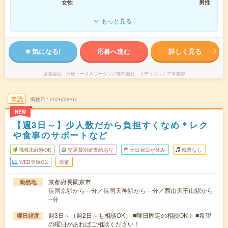
女性
男性
もっと見る
気になる!
応募へ進む
詳しく見る
派遣会社
日研トータルソーシング株式会社 メディカルケア事業部
未読
掲載日
2026/08/07
NEW
【週3日～】少人数だから負担すくなめ＊レク
や食事のサポートなど
職種未経験OK
交通費別途支給あり
土日祝日が休み
残業なし
WEB登録OK
派遣
京都府長岡京市
勤務地
長岡京駅から---分／長岡天神駅から---分／西山天王山駅から-
--分
週3日～（週2日～も相談OK） ■曜日固定の相談OK！ ■希望
曜日頻度
の曜日があればご相談ください！