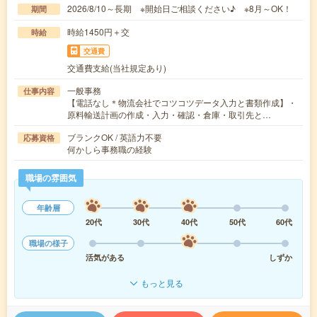
2026/8/10～長期 ※開始日ご相談ください♪ ※8月～OK！
期間
時給1450円＋交
時給
交通費
交通費支給(当社規定あり)
一般事務
仕事内容
【電話なし＊物流会社でコツコツデータ入力と書類作成】・
原料輸送計画の作成・入力・確認・倉庫・取引先と…
ブランクOK / 英語力不要
応募資格
何かしら事務職の経験
職場の雰囲気
年齢層
20代
30代
40代
50代
60代
職場の様子
活気がある
しずか
もっと見る