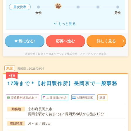
男女比率
女性
男性
もっと見る
気になる!
応募へ進む
詳しく見る
派遣会社
日研トータルソーシング株式会社 メディカルケア事業部
未読
掲載日
2026/08/07
NEW
17時まで＊【村田製作所】長岡京で一般事務
交通費別途支給あり
土日祝日が休み
WEB登録OK
派遣
京都府長岡京市
勤務地
長岡京駅から徒歩1分／長岡天神駅から徒歩12分
月～金／週5日
曜日頻度