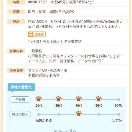
08:30-17:00（休憩45分）実働7時間45分
時間
即日～長期 ※開始日相談OK
期間
時給1500円 月収例 24万円 時給1500円×実働7h45m×週5
時給
日×4週+残業10h ※月収例を保証するものではありません。
交通費
1ヶ月3万円を上限として実費支給
一般事務
仕事内容
村田製作所にて開発アシスタントのお仕事をお願いします・
データ入力、集計・発注業務・データ作成(PDF…
ブランクOK / 英語力不要
応募資格
事務の経験がある方
職場の雰囲気
年齢層
20代
30代
40代
50代
60代
職場の様子
活気がある
しずか
もっと見る