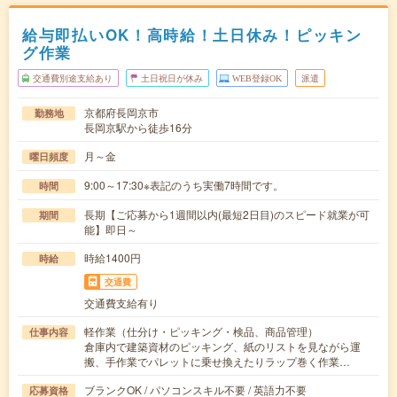
給与即払いOK！高時給！土日休み！ピッキン
グ作業
交通費別途支給あり
土日祝日が休み
WEB登録OK
派遣
京都府長岡京市
勤務地
長岡京駅から徒歩16分
月～金
曜日頻度
9:00～17:30※表記のうち実働7時間です。
時間
長期【ご応募から1週間以内(最短2日目)のスピード就業が可
期間
能】即日～
時給1400円
時給
交通費
交通費支給有り
軽作業（仕分け・ピッキング・検品、商品管理）
仕事内容
倉庫内で建築資材のピッキング、紙のリストを見ながら運
搬、手作業でパレットに乗せ換えたりラップ巻く作業…
ブランクOK / パソコンスキル不要 / 英語力不要
応募資格