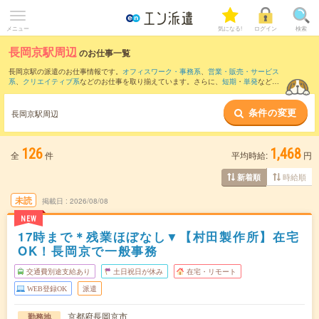
メニュー
気になる!
ログイン
検索
長岡京駅周辺
のお仕事一覧
長岡京駅の派遣のお仕事情報です。
オフィスワーク・事務系
、
営業・販売・サービス
系
、
クリエイティブ系
などのお仕事を取り揃えています。さらに、
短期
・
単発
などの
期間や、
職種未経験OK
などのこだわり条件で絞り込んでいただけます。
条件の変更
また、
烏丸駅
・
京都駅
・
四条(京都市営)駅
・
高槻市駅
・
京都河原町駅
など近隣駅のお仕
長岡京駅周辺
事もご確認いただけます。
126
1,468
全
件
平均時給:
円
時給順
新着順
未読
掲載日
2026/08/08
NEW
17時まで＊残業ほぼなし▼【村田製作所】在宅
OK！長岡京で一般事務
交通費別途支給あり
土日祝日が休み
在宅・リモート
WEB登録OK
派遣
京都府長岡京市
勤務地