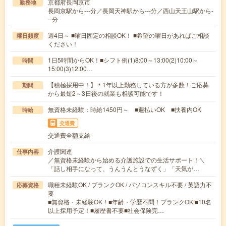
京都府長岡京市
勤務地
長岡京駅から---分／長岡天神駅から---分／西山天王山駅から-
--分
週4日～ ■曜日固定の相談OK！ ■希望の曜日があればご相談
曜日頻度
ください！
1日5時間からOK！■シフト例(1)8:00～13:00(2)10:00～
時間
15:00(3)12:00…
【積極採用中！】＊1年以上勤務している方が多数！ご応募
期間
から最短2～3日後の就業も相談可能です！
無資格未経験：時給1450円～ ■週払いOK ■扶養内OK
時給
交通費
交通費全額支給
介護関連
仕事内容
／無資格未経験から始める介護施設での生活サポート！＼
「話し相手になって、うんうんとうなずく」「天気が…
職種未経験OK / ブランクOK / パソコンスキル不要 / 英語力不
応募資格
要
■無資格・未経験OK！■年齢・学歴不問！ブランクOK!■10名
以上採用予定！■履歴書不要■社会保険完…