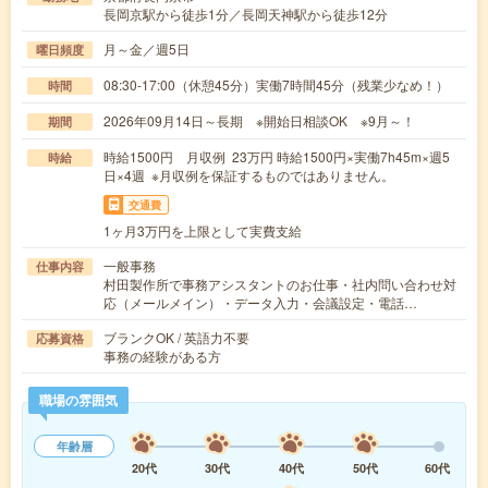
長岡京駅から徒歩1分／長岡天神駅から徒歩12分
月～金／週5日
曜日頻度
08:30-17:00（休憩45分）実働7時間45分（残業少なめ！）
時間
2026年09月14日～長期 ※開始日相談OK ※9月～！
期間
時給1500円 月収例 23万円 時給1500円×実働7h45m×週5
時給
日×4週 ※月収例を保証するものではありません。
交通費
1ヶ月3万円を上限として実費支給
一般事務
仕事内容
村田製作所で事務アシスタントのお仕事・社内問い合わせ対
応（メールメイン）・データ入力・会議設定・電話…
ブランクOK / 英語力不要
応募資格
事務の経験がある方
職場の雰囲気
年齢層
20代
30代
40代
50代
60代