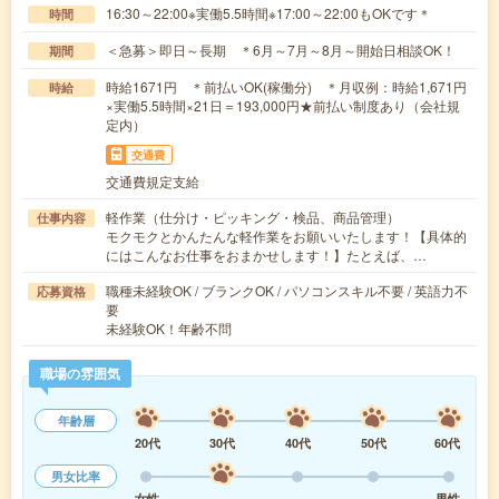
16:30～22:00※実働5.5時間※17:00～22:00もOKです＊
時間
＜急募＞即日～長期 ＊6月～7月～8月～開始日相談OK！
期間
時給1671円 ＊前払いOK(稼働分) ＊月収例：時給1,671円
時給
×実働5.5時間×21日＝193,000円★前払い制度あり（会社規
定内）
交通費
交通費規定支給
軽作業（仕分け・ピッキング・検品、商品管理）
仕事内容
モクモクとかんたんな軽作業をお願いいたします！【具体的
にはこんなお仕事をおまかせします！】たとえば、…
職種未経験OK / ブランクOK / パソコンスキル不要 / 英語力不
応募資格
要
未経験OK！年齢不問
職場の雰囲気
年齢層
20代
30代
40代
50代
60代
男女比率
女性
男性