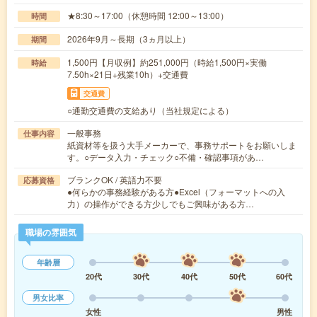
★8:30～17:00（休憩時間 12:00～13:00）
時間
2026年9月～長期（3ヵ月以上）
期間
1,500円【月収例】約251,000円（時給1,500円×実働
時給
7.50h×21日+残業10h）+交通費
交通費
○通勤交通費の支給あり（当社規定による）
一般事務
仕事内容
紙資材等を扱う大手メーカーで、事務サポートをお願いしま
す。○データ入力・チェック○不備・確認事項があ…
ブランクOK / 英語力不要
応募資格
●何らかの事務経験がある方●Excel（フォーマットへの入
力）の操作ができる方少しでもご興味がある方…
職場の雰囲気
年齢層
20代
30代
40代
50代
60代
男女比率
女性
男性