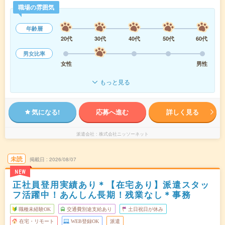
職場の雰囲気
年齢層
20代
30代
40代
50代
60代
男女比率
女性
男性
もっと見る
気になる!
応募へ進む
詳しく見る
派遣会社
株式会社ニッソーネット
未読
掲載日
2026/08/07
NEW
正社員登用実績あり＊【在宅あり】派遣スタッ
フ活躍中！あんしん長期！残業なし＊事務
職種未経験OK
交通費別途支給あり
土日祝日が休み
在宅・リモート
WEB登録OK
派遣