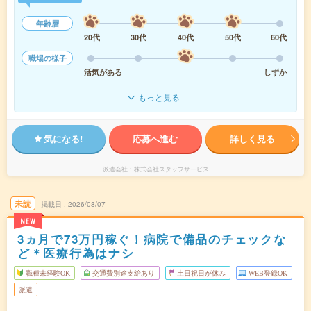
年齢層
20代
30代
40代
50代
60代
職場の様子
活気がある
しずか
もっと見る
気になる!
応募へ進む
詳しく見る
派遣会社
株式会社スタッフサービス
未読
掲載日
2026/08/07
NEW
3ヵ月で73万円稼ぐ！病院で備品のチェックな
ど＊医療行為はナシ
職種未経験OK
交通費別途支給あり
土日祝日が休み
WEB登録OK
派遣