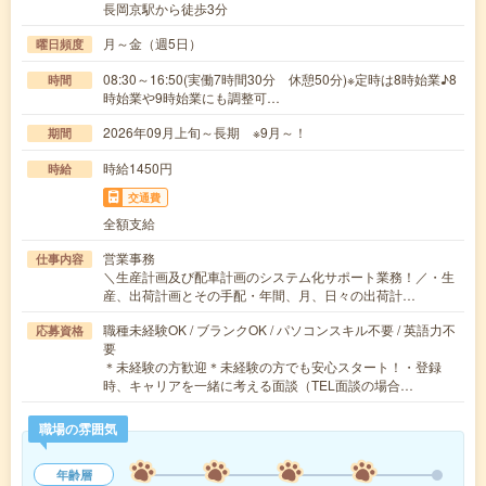
長岡京駅から徒歩3分
月～金（週5日）
曜日頻度
08:30～16:50(実働7時間30分 休憩50分)※定時は8時始業♪8
時間
時始業や9時始業にも調整可…
2026年09月上旬～長期 ※9月～！
期間
時給1450円
時給
交通費
全額支給
営業事務
仕事内容
＼生産計画及び配車計画のシステム化サポート業務！／・生
産、出荷計画とその手配・年間、月、日々の出荷計…
職種未経験OK / ブランクOK / パソコンスキル不要 / 英語力不
応募資格
要
＊未経験の方歓迎＊未経験の方でも安心スタート！・登録
時、キャリアを一緒に考える面談（TEL面談の場合…
職場の雰囲気
年齢層