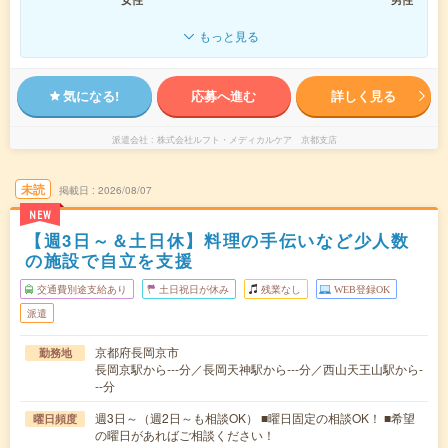
もっと見る
気になる!
応募へ進む
詳しく見る
派遣会社
株式会社ルフト・メディカルケア 京都支店
未読
掲載日
2026/08/07
NEW
【週3日～＆土日休】料理の手伝いなど少人数
の施設で自立を支援
交通費別途支給あり
土日祝日が休み
残業なし
WEB登録OK
派遣
京都府長岡京市
勤務地
長岡京駅から---分／長岡天神駅から---分／西山天王山駅から-
--分
週3日～（週2日～も相談OK） ■曜日固定の相談OK！ ■希望
曜日頻度
の曜日があればご相談ください！