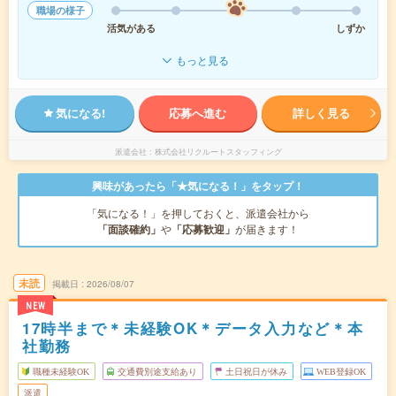
職場の様子
活気がある
しずか
もっと見る
気になる!
応募へ進む
詳しく見る
派遣会社
株式会社リクルートスタッフィング
興味があったら「★気になる！」をタップ！
「気になる！」を押しておくと、派遣会社から
「面談確約」
や
「応募歓迎」
が届きます！
未読
掲載日
2026/08/07
NEW
17時半まで＊未経験OK＊データ入力など＊本
社勤務
職種未経験OK
交通費別途支給あり
土日祝日が休み
WEB登録OK
派遣