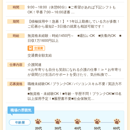
9:00～18:00（休憩60分）■ご希望があれば下記シフトも
時間
OK！早番 7:00～16:00遅番 …
【積極採用中！急募！】＊1年以上勤務している方が多数！
期間
ご応募から最短2～3日後の就業も相談可能です！
無資格未経験：時給1450円～ ■週払いOK ■扶養内OK ■
時給
日収1万1600円以上
交通費
交通費全額支給
介護関連
仕事内容
≪お年寄りも自分も笑顔になれる介護の仕事！≫＊お年寄り
が昼間だけ生活のサポートを受けたり、気分転換で…
職種未経験OK / ブランクOK / パソコンスキル不要 / 英語力不
応募資格
要
■無資格・未経験OK！■年齢・学歴不問！ブランクOK!■10名
以上採用予定！■履歴書不要■社会保険完…
職場の雰囲気
年齢層
20代
30代
40代
50代
60代