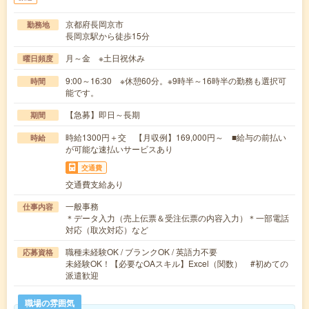
京都府長岡京市
勤務地
長岡京駅から徒歩15分
月～金 ※土日祝休み
曜日頻度
9:00～16:30 ※休憩60分。※9時半～16時半の勤務も選択可
時間
能です。
【急募】即日～長期
期間
時給1300円＋交 【月収例】169,000円～ ■給与の前払い
時給
が可能な速払いサービスあり
交通費
交通費支給あり
一般事務
仕事内容
＊データ入力（売上伝票＆受注伝票の内容入力）＊一部電話
対応（取次対応）など
職種未経験OK / ブランクOK / 英語力不要
応募資格
未経験OK！【必要なOAスキル】Excel（関数） #初めての
派遣歓迎
職場の雰囲気