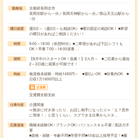
京都府長岡京市
勤務地
長岡京駅から---分／長岡天神駅から---分／西山天王山駅から-
--分
週3日～（週2日～も相談OK） ■曜日固定の相談OK！ ■希望
曜日頻度
の曜日があればご相談ください！
9:00～18:00（休憩60分）■ご希望があれば下記シフトも
時間
OK！早番 7:00～16:00遅番 …
【8月中のスタートOK！急募！】2カ月～ ■ご応募から最短
期間
2～3日後に就業が可能です！
無資格未経験：時給1450円～ ■週払いOK ■扶養内OK ■
時給
日収1万1600円以上
交通費
交通費全額支給
介護関連
仕事内容
≪散歩に付き添ったり、お話し相手になったり≫「え？意外
に簡単！」と思うくらい、スグできる仕事からスタ…
職種未経験OK / ブランクOK / パソコンスキル不要 / 英語力不
応募資格
要
■資格・経験・年齢不問■学歴不問■10名以上採用予定！■履