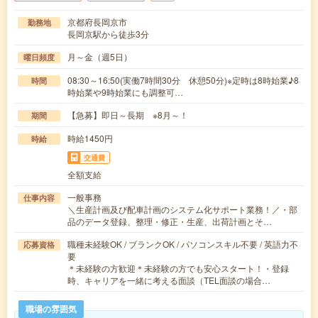
京都府長岡京市
勤務地
長岡京駅から徒歩3分
月～金（週5日）
曜日頻度
08:30～16:50(実働7時間30分 休憩50分)※定時は8時始業♪8
時間
時始業や9時始業にも調整可…
【急募】即日～長期 ※8月～！
期間
時給1450円
時給
交通費
全額支給
一般事務
仕事内容
＼生産計画及び配車計画のシステム化サポート業務！／・部
品のデータ登録、整理・修正・生産、出荷計画とそ…
職種未経験OK / ブランクOK / パソコンスキル不要 / 英語力不
応募資格
要
＊未経験の方歓迎＊未経験の方でも安心スタート！・登録
時、キャリアを一緒に考える面談（TEL面談の場合…
職場の雰囲気