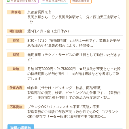
交通費別途支給あり
土日祝日が休み
無期雇用派遣
京都府長岡京市
勤務地
長岡京駅から---分／長岡天神駅から---分／西山天王山駅から-
--分
週5日／月～金（土日休み）
曜日頻度
8:30～17:30（実働8時間）※上記は一例です。業務上必要が
時間
ある場合や配属先の都合により、時間帯…
無期雇用（テクノ・サービスの正社員として勤務いただきま
期間
す）
月給19万3000円～24万3000円 ★配属先が変更となった際
時給
の待機期間も給与が発生！ ※給与は経験などを考慮して決
定します
軽作業（仕分け・ピッキング・検品、商品管理）
仕事内容
製造部品の測定、検査、ピッキングのお仕事です。【業務内
容】・圧縮測定機を使用しての製品の強度測定・製…
ブランクOK / パソコンスキル不要 / 英語力不要
応募資格
製造業務のご経験〇年数不問（数か月でもOK）〇ブランク
OK〇現在フリーター歓迎〇履歴書不要で応募OK…
職場の雰囲気