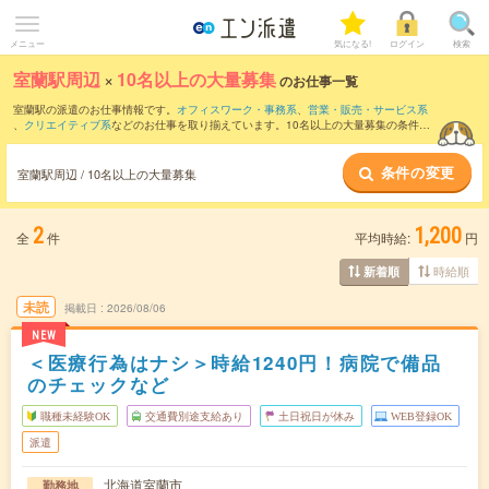
メニュー
気になる!
ログイン
検索
室蘭駅周辺
×
10名以上の大量募集
のお仕事一覧
室蘭駅の派遣のお仕事情報です。
オフィスワーク・事務系
、
営業・販売・サービス系
、
クリエイティブ系
などのお仕事を取り揃えています。10名以上の大量募集の条件の
他に、
交通費別途支給あり
、
職種未経験OK
、
友だちと一緒の応募OK
などのこだわり
条件も取り揃えています。
条件の変更
室蘭駅周辺 / 10名以上の大量募集
2
1,200
全
件
平均時給:
円
時給順
新着順
未読
掲載日
2026/08/06
NEW
＜医療行為はナシ＞時給1240円！病院で備品
のチェックなど
職種未経験OK
交通費別途支給あり
土日祝日が休み
WEB登録OK
派遣
北海道室蘭市
勤務地