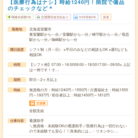
【医療行為はナシ】時給1240円！病院で備品
のチェックなど＊
職種未経験OK
交通費別途支給あり
WEB登録OK
派遣
北海道室蘭市
勤務地
東室蘭駅から---分／室蘭駅から---分／崎守駅から---分／母恋
駅から---分／御崎駅から---分
シフト制（月～日） ※平日のみなどの相談もOK ※週3なども
曜日頻度
相談OK
【シフト例】07:00～16:0009:00～18:0017:00～09:00※ 上記
時間
は一例です！そ…
即日～2ヶ月以上
期間
無資格の方：時給1240円～1550円 / 介護福祉士：時給1550
時給
円～1937円 / 初任者以上：時給1450円～1812円
交通費
全額支給
看護助手
仕事内容
＼無資格・未経験OKの看護助手／医療行為は一切行わない
ので未経験でも安心！▽具体的には…・リネンやシ…