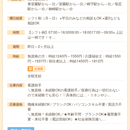
東室蘭駅から---分／室蘭駅から---分／崎守駅から---分／母恋
駅から---分／御崎駅から---分
シフト制（月～日） ※平日のみなどの相談もOK ※週3なども
曜日頻度
相談OK
【シフト例】07:00～16:0009:00～18:0017:00～09:00※ 上記
時間
は一例です！そ…
即日～2ヶ月以上
期間
無資格の方：時給1240円～1550円 / 介護福祉士：時給1550
時給
円～1937円 / 初任者以上：時給1450円～1812円
交通費
全額支給
看護助手
仕事内容
＼無資格・未経験OKの看護助手／医療行為は一切行わない
ので未経験でも安心！▽具体的には…・リネンやシ…
職種未経験OK / ブランクOK / パソコンスキル不要 / 英語力不
応募資格
要
＼無資格＊未経験OK／★年齢不問・ブランクOK★履歴書不
要・来社不要（電話登録OK）★社会保険完備＼…