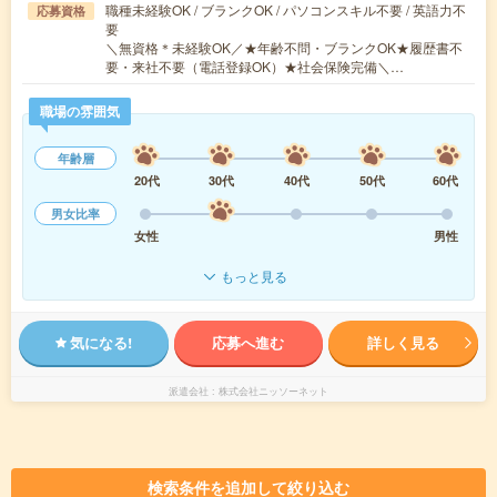
職種未経験OK / ブランクOK / パソコンスキル不要 / 英語力不
応募資格
要
＼無資格＊未経験OK／★年齢不問・ブランクOK★履歴書不
要・来社不要（電話登録OK）★社会保険完備＼…
職場の雰囲気
年齢層
20代
30代
40代
50代
60代
男女比率
女性
男性
もっと見る
気になる!
応募へ進む
詳しく見る
派遣会社
株式会社ニッソーネット
検索条件を追加して絞り込む