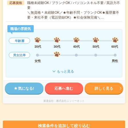
職種未経験OK / ブランクOK / パソコンスキル不要 / 英語力不
応募資格
要
＼無資格＊未経験OK／★年齢不問・ブランクOK★履歴書不
要・来社不要（電話登録OK）★社会保険完備＼…
職場の雰囲気
年齢層
20代
30代
40代
50代
60代
男女比率
女性
男性
もっと見る
気になる!
応募へ進む
詳しく見る
派遣会社
株式会社ニッソーネット
検索条件を追加して絞り込む