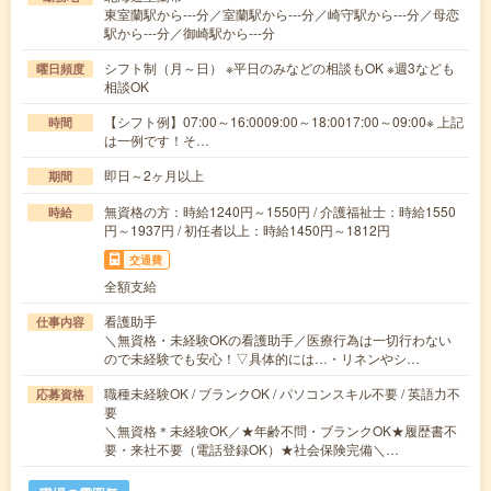
東室蘭駅から---分／室蘭駅から---分／崎守駅から---分／母恋
駅から---分／御崎駅から---分
シフト制（月～日） ※平日のみなどの相談もOK ※週3なども
曜日頻度
相談OK
【シフト例】07:00～16:0009:00～18:0017:00～09:00※ 上記
時間
は一例です！そ…
即日～2ヶ月以上
期間
無資格の方：時給1240円～1550円 / 介護福祉士：時給1550
時給
円～1937円 / 初任者以上：時給1450円～1812円
交通費
全額支給
看護助手
仕事内容
＼無資格・未経験OKの看護助手／医療行為は一切行わない
ので未経験でも安心！▽具体的には…・リネンやシ…
職種未経験OK / ブランクOK / パソコンスキル不要 / 英語力不
応募資格
要
＼無資格＊未経験OK／★年齢不問・ブランクOK★履歴書不
要・来社不要（電話登録OK）★社会保険完備＼…