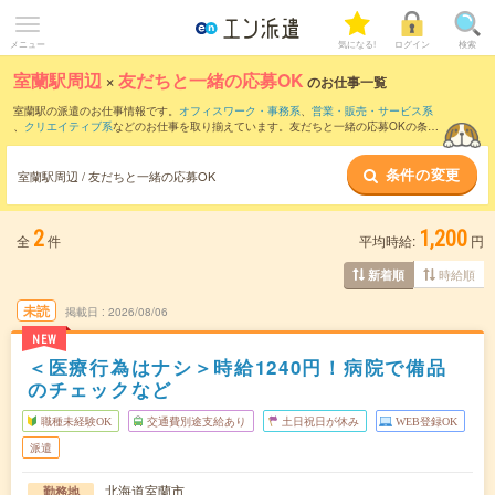
メニュー
気になる!
ログイン
検索
室蘭駅周辺
×
友だちと一緒の応募OK
のお仕事一覧
室蘭駅の派遣のお仕事情報です。
オフィスワーク・事務系
、
営業・販売・サービス系
、
クリエイティブ系
などのお仕事を取り揃えています。友だちと一緒の応募OKの条件
の他に、
交通費別途支給あり
、
職種未経験OK
、
週4日勤務
などのこだわり条件も取り
揃えています。
条件の変更
室蘭駅周辺 / 友だちと一緒の応募OK
2
1,200
全
件
平均時給:
円
時給順
新着順
未読
掲載日
2026/08/06
NEW
＜医療行為はナシ＞時給1240円！病院で備品
のチェックなど
職種未経験OK
交通費別途支給あり
土日祝日が休み
WEB登録OK
派遣
北海道室蘭市
勤務地