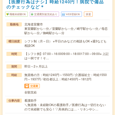
【医療行為はナシ】時給1240円！病院で備品
のチェックなど＊
職種未経験OK
交通費別途支給あり
WEB登録OK
派遣
北海道室蘭市
勤務地
東室蘭駅から---分／室蘭駅から---分／崎守駅から---分／母恋
駅から---分／御崎駅から---分
シフト制（月～日） ※平日のみなどの相談もOK ※週3なども
曜日頻度
相談OK
【シフト例】07:00～16:0009:00～18:0017:00～09:00※ 上記
時間
は一例です！そ…
即日～2ヶ月以上
期間
無資格の方：時給1240円～1550円 / 介護福祉士：時給1550
時給
円～1937円 / 初任者以上：時給1450円～1812円
交通費
全額支給
看護助手
仕事内容
＼無資格・未経験OKの看護助手／医療行為は一切行わない
ので未経験でも安心！▽具体的には…・リネンやシ…