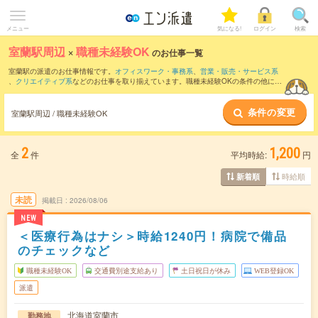
メニュー
気になる!
ログイン
検索
室蘭駅周辺
×
職種未経験OK
のお仕事一覧
室蘭駅の派遣のお仕事情報です。
オフィスワーク・事務系
、
営業・販売・サービス系
、
クリエイティブ系
などのお仕事を取り揃えています。職種未経験OKの条件の他に、
交通費別途支給あり
、
友だちと一緒の応募OK
、
週4日勤務
などのこだわり条件も取り
揃えています。
条件の変更
室蘭駅周辺 / 職種未経験OK
2
1,200
全
件
平均時給:
円
時給順
新着順
未読
掲載日
2026/08/06
NEW
＜医療行為はナシ＞時給1240円！病院で備品
のチェックなど
職種未経験OK
交通費別途支給あり
土日祝日が休み
WEB登録OK
派遣
北海道室蘭市
勤務地