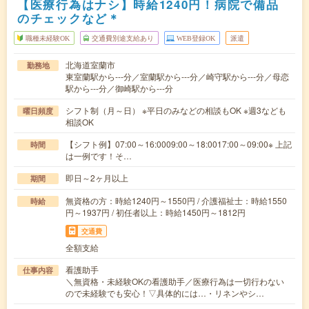
【医療行為はナシ】時給1240円！病院で備品
のチェックなど＊
職種未経験OK
交通費別途支給あり
WEB登録OK
派遣
北海道室蘭市
勤務地
東室蘭駅から---分／室蘭駅から---分／崎守駅から---分／母恋
駅から---分／御崎駅から---分
シフト制（月～日） ※平日のみなどの相談もOK ※週3なども
曜日頻度
相談OK
【シフト例】07:00～16:0009:00～18:0017:00～09:00※ 上記
時間
は一例です！そ…
即日～2ヶ月以上
期間
無資格の方：時給1240円～1550円 / 介護福祉士：時給1550
時給
円～1937円 / 初任者以上：時給1450円～1812円
交通費
全額支給
看護助手
仕事内容
＼無資格・未経験OKの看護助手／医療行為は一切行わない
ので未経験でも安心！▽具体的には…・リネンやシ…