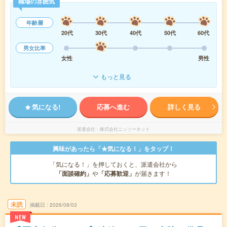
職場の雰囲気
年齢層
20代
30代
40代
50代
60代
男女比率
女性
男性
もっと見る
気になる!
応募へ進む
詳しく見る
派遣会社
株式会社ニッソーネット
興味があったら「★気になる！」をタップ！
「気になる！」を押しておくと、派遣会社から
「面談確約」
や
「応募歓迎」
が届きます！
未読
掲載日
2026/08/03
NEW