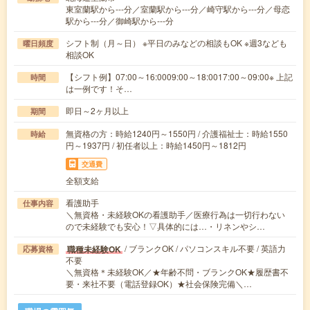
東室蘭駅から---分／室蘭駅から---分／崎守駅から---分／母恋
駅から---分／御崎駅から---分
シフト制（月～日） ※平日のみなどの相談もOK ※週3なども
曜日頻度
相談OK
【シフト例】07:00～16:0009:00～18:0017:00～09:00※ 上記
時間
は一例です！そ…
即日～2ヶ月以上
期間
無資格の方：時給1240円～1550円 / 介護福祉士：時給1550
時給
円～1937円 / 初任者以上：時給1450円～1812円
交通費
全額支給
看護助手
仕事内容
＼無資格・未経験OKの看護助手／医療行為は一切行わない
ので未経験でも安心！▽具体的には…・リネンやシ…
/ ブランクOK / パソコンスキル不要 / 英語力
職種未経験OK
応募資格
不要
＼無資格＊未経験OK／★年齢不問・ブランクOK★履歴書不
要・来社不要（電話登録OK）★社会保険完備＼…