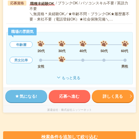
/ ブランクOK / パソコンスキル不要 / 英語力
職種未経験OK
応募資格
不要
＼無資格＊未経験OK／★年齢不問・ブランクOK★履歴書不
要・来社不要（電話登録OK）★社会保険完備＼…
職場の雰囲気
年齢層
20代
30代
40代
50代
60代
男女比率
女性
男性
もっと見る
気になる!
応募へ進む
詳しく見る
派遣会社
株式会社ニッソーネット
検索条件を追加して絞り込む