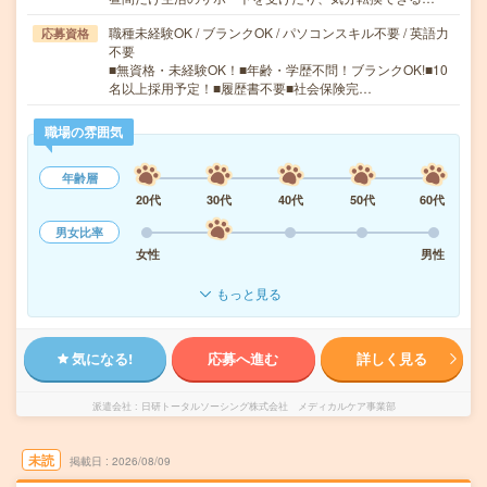
職種未経験OK / ブランクOK / パソコンスキル不要 / 英語力
応募資格
不要
■無資格・未経験OK！■年齢・学歴不問！ブランクOK!■10
名以上採用予定！■履歴書不要■社会保険完…
職場の雰囲気
年齢層
20代
30代
40代
50代
60代
男女比率
女性
男性
もっと見る
気になる!
応募へ進む
詳しく見る
派遣会社
日研トータルソーシング株式会社 メディカルケア事業部
未読
掲載日
2026/08/09