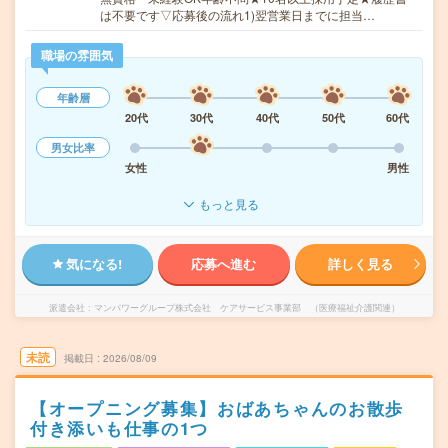
は不要です▽応募後の流れ1)翌営業日までに担当…
職場の雰囲気
年齢層
20代
30代
40代
50代
60代
男女比率
女性
男性
もっと見る
気になる!
応募へ進む
詳しく見る
派遣会社
マンパワーグループ株式会社 ケアサービス事業部 （医療福祉介護関連）
未読
掲載日
2026/08/09
【オープニング募集】おばあちゃんのお散歩
付き添いも仕事の1つ