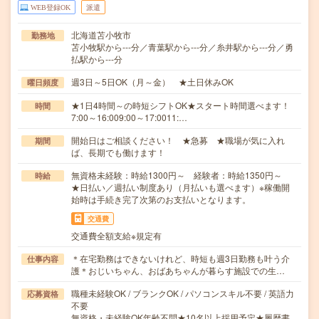
WEB登録OK
派遣
北海道苫小牧市
勤務地
苫小牧駅から---分／青葉駅から---分／糸井駅から---分／勇
払駅から---分
週3日～5日OK（月～金） ★土日休みOK
曜日頻度
★1日4時間～の時短シフトOK★スタート時間選べます！
時間
7:00～16:009:00～17:0011:…
開始日はご相談ください！ ★急募 ★職場が気に入れ
期間
ば、長期でも働けます！
無資格未経験：時給1300円～ 経験者：時給1350円～
時給
★日払い／週払い制度あり（月払いも選べます）※稼働開
始時は手続き完了次第のお支払いとなります。
交通費
交通費全額支給※規定有
＊在宅勤務はできないけれど、時短も週3日勤務も叶う介
仕事内容
護＊おじいちゃん、おばあちゃんが暮らす施設での生…
職種未経験OK / ブランクOK / パソコンスキル不要 / 英語力
応募資格
不要
無資格・未経験OK年齢不問★10名以上採用予定★履歴書