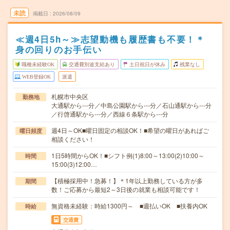
未読
掲載日
2026/08/09
≪週4日5h～≫志望動機も履歴書も不要！＊
身の回りのお手伝い
職種未経験OK
交通費別途支給あり
土日祝日が休み
残業なし
WEB登録OK
派遣
札幌市中央区
勤務地
大通駅から---分／中島公園駅から---分／石山通駅から---分
／行啓通駅から---分／西線６条駅から---分
週4日～OK■曜日固定の相談OK！■希望の曜日があればご
曜日頻度
相談ください！
1日5時間からOK！■シフト例(1)8:00～13:00(2)10:00～
時間
15:00(3)12:00…
【積極採用中！急募！】＊1年以上勤務している方が多
期間
数！ご応募から最短2～3日後の就業も相談可能です！
無資格未経験：時給1300円～ ■週払いOK ■扶養内OK
時給
交通費