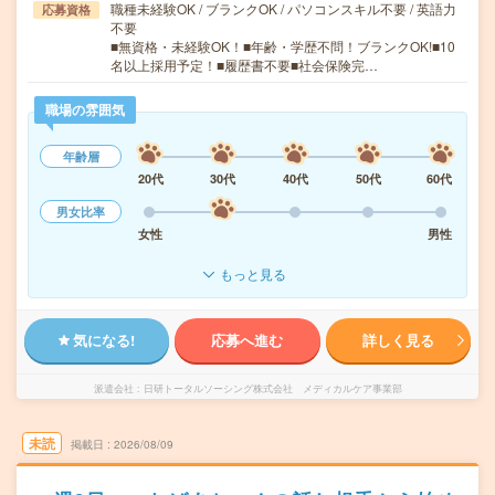
職種未経験OK / ブランクOK / パソコンスキル不要 / 英語力
応募資格
不要
■無資格・未経験OK！■年齢・学歴不問！ブランクOK!■10
名以上採用予定！■履歴書不要■社会保険完…
職場の雰囲気
年齢層
20代
30代
40代
50代
60代
男女比率
女性
男性
もっと見る
気になる!
応募へ進む
詳しく見る
派遣会社
日研トータルソーシング株式会社 メディカルケア事業部
未読
掲載日
2026/08/09