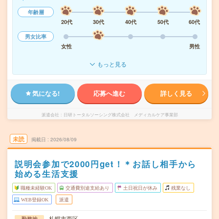
年齢層
20代
30代
40代
50代
60代
男女比率
女性
男性
もっと見る
気になる!
応募へ進む
詳しく見る
派遣会社
日研トータルソーシング株式会社 メディカルケア事業部
未読
掲載日
2026/08/09
説明会参加で2000円get！＊お話し相手から
始める生活支援
職種未経験OK
交通費別途支給あり
土日祝日が休み
残業なし
WEB登録OK
派遣
札幌市西区
勤務地