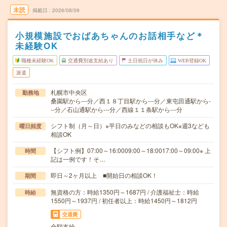
未読
掲載日
2026/08/09
小規模施設でおばあちゃんのお話相手など＊
未経験OK
職種未経験OK
交通費別途支給あり
土日祝日が休み
WEB登録OK
派遣
札幌市中央区
勤務地
桑園駅から---分／西１８丁目駅から---分／東屯田通駅から-
--分／石山通駅から---分／西線１１条駅から---分
シフト制（月～日）※平日のみなどの相談もOK※週3なども
曜日頻度
相談OK
【シフト例】07:00～16:0009:00～18:0017:00～09:00※ 上
時間
記は一例です！そ…
即日～2ヶ月以上 ■開始日の相談OK！
期間
無資格の方：時給1350円～1687円 / 介護福祉士：時給
時給
1550円～1937円 / 初任者以上：時給1450円～1812円
交通費
全額支給