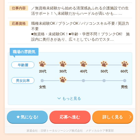
／無資格未経験から始める清潔感あふれる介護施設での生
仕事内容
活サポート！＼未経験だからハードルが高いかも… …
職種未経験OK / ブランクOK / パソコンスキル不要 / 英語力
応募資格
不要
■無資格・未経験OK！■年齢・学歴不問！ブランクOK! 施
設内に奥行きがあり、広々としているのでスタ…
職場の雰囲気
年齢層
20代
30代
40代
50代
60代
男女比率
女性
男性
もっと見る
気になる!
応募へ進む
詳しく見る
派遣会社
日研トータルソーシング株式会社 メディカルケア事業部