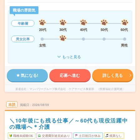
職場の雰囲気
年齢層
20代
30代
40代
50代
60代
男女比率
女性
男性
もっと見る
気になる!
応募へ進む
詳しく見る
派遣会社
マンパワーグループ株式会社 ケアサービス事業部 （医療福祉介護関連）
未読
掲載日
2026/08/09
＼10年後にも残る仕事／～60代も現役活躍中
の職場へ＊介護
職種未経験OK
交通費別途支給あり
土日祝日が休み
残業なし