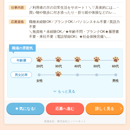
／利用者の方の日常生活をサポート！＼▽具体的には…・
仕事内容
買い物や散歩に付き添ったり・折り紙や体操などのレ…
職種未経験OK / ブランクOK / パソコンスキル不要 / 英語力
応募資格
不要
＼無資格＊未経験OK／★年齢不問・ブランクOK★履歴書
不要・来社不要（電話登録OK）★社会保険完備＼…
職場の雰囲気
年齢層
20代
30代
40代
50代
60代
男女比率
女性
男性
もっと見る
気になる!
応募へ進む
詳しく見る
派遣会社
株式会社ニッソーネット