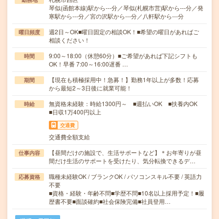
琴似(函館本線)駅から---分／琴似(札幌市営)駅から---分／発
寒駅から---分／宮の沢駅から---分／八軒駅から---分
週2日～OK■曜日固定の相談OK！■希望の曜日があればご
曜日頻度
相談ください！
9:00～18:00（休憩60分）■ご希望があれば下記シフトも
時間
OK！早番 7:00～16:00遅番 …
【現在も積極採用中！急募！】勤務1年以上が多数！応募
期間
から最短2～3日後に就業可能！
無資格未経験：時給1300円～ ■週払いOK ■扶養内OK
時給
■日収1万400円以上
交通費
交通費全額支給
【昼間だけの施設で、生活サポートなど】＊お年寄りが昼
仕事内容
間だけ生活のサポートを受けたり、気分転換できるデ…
職種未経験OK / ブランクOK / パソコンスキル不要 / 英語力
応募資格
不要
■資格・経験・年齢不問■学歴不問■10名以上採用予定！■履
歴書不要■面談確約■社会保険完備■社員登用…