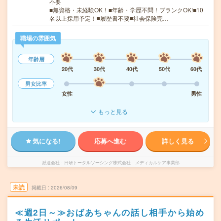
不要
■無資格・未経験OK！■年齢・学歴不問！ブランクOK!■10
名以上採用予定！■履歴書不要■社会保険完…
職場の雰囲気
年齢層
20代
30代
40代
50代
60代
男女比率
女性
男性
もっと見る
気になる!
応募へ進む
詳しく見る
派遣会社
日研トータルソーシング株式会社 メディカルケア事業部
未読
掲載日
2026/08/09
≪週2日～≫おばあちゃんの話し相手から始め