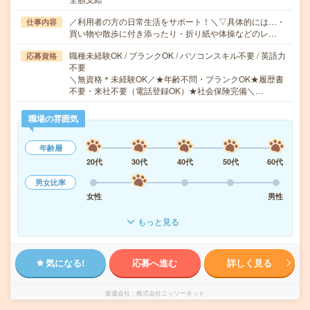
／利用者の方の日常生活をサポート！＼▽具体的には…・
仕事内容
買い物や散歩に付き添ったり・折り紙や体操などのレ…
職種未経験OK / ブランクOK / パソコンスキル不要 / 英語力
応募資格
不要
＼無資格＊未経験OK／★年齢不問・ブランクOK★履歴書
不要・来社不要（電話登録OK）★社会保険完備＼…
職場の雰囲気
年齢層
20代
30代
40代
50代
60代
男女比率
女性
男性
もっと見る
気になる!
応募へ進む
詳しく見る
派遣会社
株式会社ニッソーネット