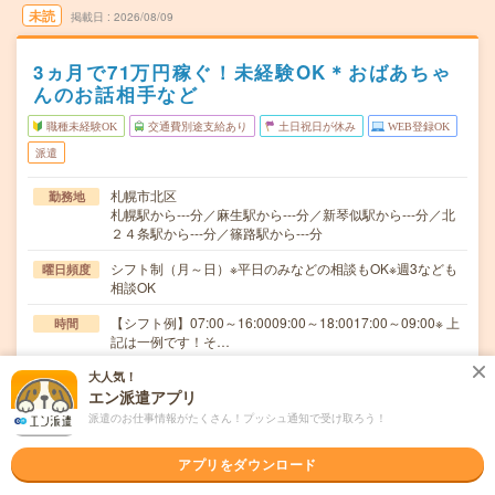
未読
掲載日
2026/08/09
3ヵ月で71万円稼ぐ！未経験OK＊おばあちゃ
んのお話相手など
職種未経験OK
交通費別途支給あり
土日祝日が休み
WEB登録OK
派遣
札幌市北区
勤務地
札幌駅から---分／麻生駅から---分／新琴似駅から---分／北
２４条駅から---分／篠路駅から---分
シフト制（月～日）※平日のみなどの相談もOK※週3なども
曜日頻度
相談OK
【シフト例】07:00～16:0009:00～18:0017:00～09:00※ 上
時間
記は一例です！そ…
即日～2ヶ月以上 ■開始日の相談OK！
大人気！
期間
エン派遣アプリ
無資格の方：時給1350円～1687円 / 介護福祉士：時給
時給
派遣のお仕事情報がたくさん！プッシュ通知で受け取ろう！
1550円～1937円 / 初任者以上：時給1450円～1812円
交通費
アプリをダウンロード
全額支給