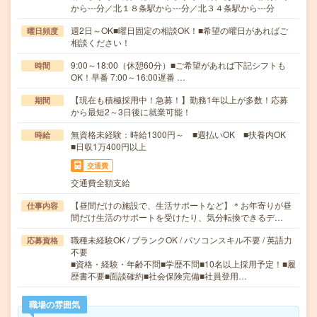
から---分／北１８条駅から---分／北３４条駅から---分
週2日～OK■曜日固定の相談OK！■希望の曜日があればご
曜日頻度
相談ください！
9:00～18:00（休憩60分）■ご希望があれば下記シフトも
時間
OK！早番 7:00～16:00遅番 …
【現在も積極採用中！急募！】勤務1年以上が多数！応募
期間
から最短2～3日後に就業可能！
無資格未経験：時給1300円～ ■週払いOK ■扶養内OK
時給
■日収1万400円以上
交通費
交通費全額支給
【昼間だけの施設で、生活サポートなど】＊お年寄りが昼
仕事内容
間だけ生活のサポートを受けたり、気分転換できるデ…
職種未経験OK / ブランクOK / パソコンスキル不要 / 英語力
応募資格
不要
■資格・経験・年齢不問■学歴不問■10名以上採用予定！■履
歴書不要■面談確約■社会保険完備■社員登用…
職場の雰囲気