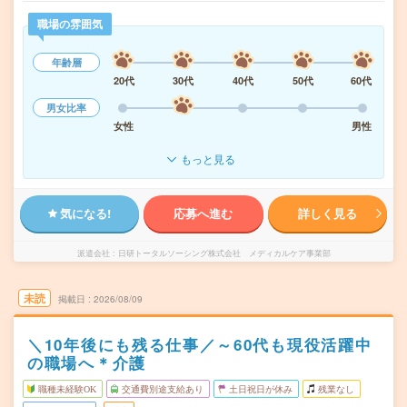
職場の雰囲気
年齢層
20代
30代
40代
50代
60代
男女比率
女性
男性
もっと見る
気になる!
応募へ進む
詳しく見る
派遣会社
日研トータルソーシング株式会社 メディカルケア事業部
未読
掲載日
2026/08/09
＼10年後にも残る仕事／～60代も現役活躍中
の職場へ＊介護
職種未経験OK
交通費別途支給あり
土日祝日が休み
残業なし