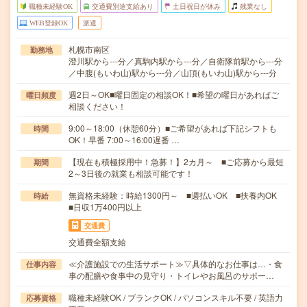
職種未経験OK
交通費別途支給あり
土日祝日が休み
残業なし
WEB登録OK
派遣
札幌市南区
勤務地
澄川駅から---分／真駒内駅から---分／自衛隊前駅から---分
／中腹(もいわ山)駅から---分／山頂(もいわ山)駅から---分
週2日～OK■曜日固定の相談OK！■希望の曜日があればご
曜日頻度
相談ください！
9:00～18:00（休憩60分）■ご希望があれば下記シフトも
時間
OK！早番 7:00～16:00遅番 …
【現在も積極採用中！急募！】2カ月～ ■ご応募から最短
期間
2～3日後の就業も相談可能です！
無資格未経験：時給1300円～ ■週払いOK ■扶養内OK
時給
■日収1万400円以上
交通費
交通費全額支給
≪介護施設での生活サポート≫▽具体的なお仕事は…・食
仕事内容
事の配膳や食事中の見守り・トイレやお風呂のサポー…
職種未経験OK / ブランクOK / パソコンスキル不要 / 英語力
応募資格