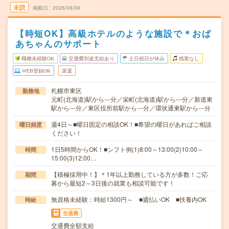
未読
掲載日
2026/08/09
【時短OK】高級ホテルのような施設で＊おば
あちゃんのサポート
職種未経験OK
交通費別途支給あり
土日祝日が休み
残業なし
WEB登録OK
派遣
札幌市東区
勤務地
元町(北海道)駅から---分／栄町(北海道)駅から---分／新道東
駅から---分／東区役所前駅から---分／環状通東駅から---分
週4日～■曜日固定の相談OK！■希望の曜日があればご相談
曜日頻度
ください！
1日5時間からOK！■シフト例(1)8:00～13:00(2)10:00～
時間
15:00(3)12:00…
【積極採用中！】＊1年以上勤務している方が多数！ご応
期間
募から最短2～3日後の就業も相談可能です！
無資格未経験：時給1300円～ ■週払いOK ■扶養内OK
時給
交通費
交通費全額支給