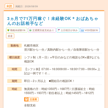
未読
掲載日
2026/08/09
3ヵ月で71万円稼ぐ！未経験OK＊おばあちゃ
んのお話相手など
職種未経験OK
交通費別途支給あり
土日祝日が休み
WEB登録OK
派遣
札幌市南区
勤務地
澄川駅から---分／真駒内駅から---分／自衛隊前駅から---分
シフト制（月～日）※平日のみなどの相談もOK※週3なども
曜日頻度
相談OK
【シフト例】07:00～16:0009:00～18:0017:00～09:00※ 上
時間
記は一例です！そ…
即日～2ヶ月以上 ■開始日の相談OK！
期間
無資格の方：時給1350円～1687円 / 介護福祉士：時給
時給
1550円～1937円 / 初任者以上：時給1450円～1812円
交通費
全額支給