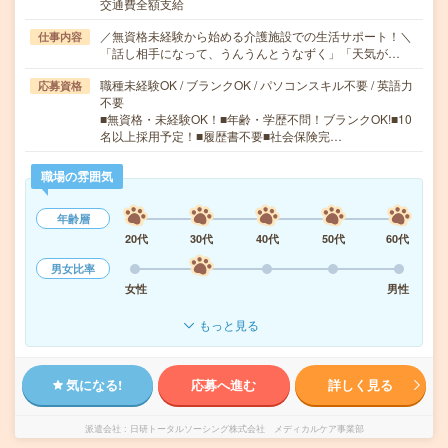
交通費全額支給
／無資格未経験から始める介護施設での生活サポート！＼
仕事内容
「話し相手になって、うんうんとうなずく」「天気が…
職種未経験OK / ブランクOK / パソコンスキル不要 / 英語力
応募資格
不要
■無資格・未経験OK！■年齢・学歴不問！ブランクOK!■10
名以上採用予定！■履歴書不要■社会保険完…
職場の雰囲気
年齢層
20代
30代
40代
50代
60代
男女比率
女性
男性
もっと見る
気になる!
応募へ進む
詳しく見る
派遣会社
日研トータルソーシング株式会社 メディカルケア事業部