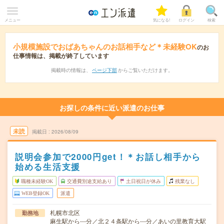
メニュー
気になる!
ログイン
検索
小規模施設でおばあちゃんのお話相手など＊未経験OK
のお
仕事情報は、掲載が終了しています
掲載時の情報は、
ページ下部
からご覧いただけます。
お探しの条件に近い派遣のお仕事
未読
掲載日
2026/08/09
説明会参加で2000円get！＊お話し相手から
始める生活支援
職種未経験OK
交通費別途支給あり
土日祝日が休み
残業なし
WEB登録OK
派遣
札幌市北区
勤務地
麻生駅から---分／北２４条駅から---分／あいの里教育大駅