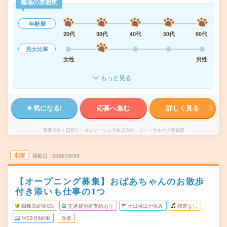
職場の雰囲気
年齢層
20代
30代
40代
50代
60代
男女比率
女性
男性
もっと見る
気になる!
応募へ進む
詳しく見る
派遣会社
日研トータルソーシング株式会社 メディカルケア事業部
未読
掲載日
2026/08/09
【オープニング募集】おばあちゃんのお散歩
付き添いも仕事の1つ
職種未経験OK
交通費別途支給あり
土日祝日が休み
残業なし
WEB登録OK
派遣