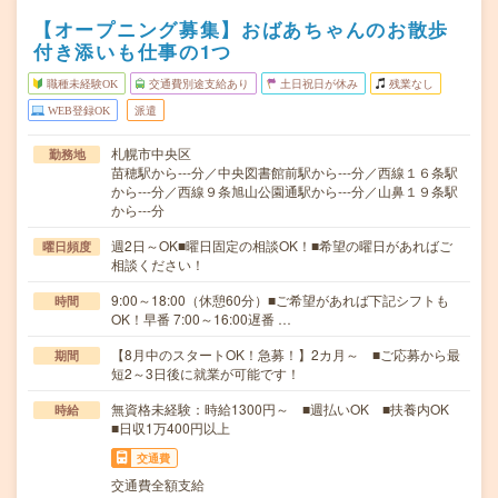
【オープニング募集】おばあちゃんのお散歩
付き添いも仕事の1つ
職種未経験OK
交通費別途支給あり
土日祝日が休み
残業なし
WEB登録OK
派遣
札幌市中央区
勤務地
苗穂駅から---分／中央図書館前駅から---分／西線１６条駅
から---分／西線９条旭山公園通駅から---分／山鼻１９条駅
から---分
週2日～OK■曜日固定の相談OK！■希望の曜日があればご
曜日頻度
相談ください！
9:00～18:00（休憩60分）■ご希望があれば下記シフトも
時間
OK！早番 7:00～16:00遅番 …
【8月中のスタートOK！急募！】2カ月～ ■ご応募から最
期間
短2～3日後に就業が可能です！
無資格未経験：時給1300円～ ■週払いOK ■扶養内OK
時給
■日収1万400円以上
交通費
交通費全額支給