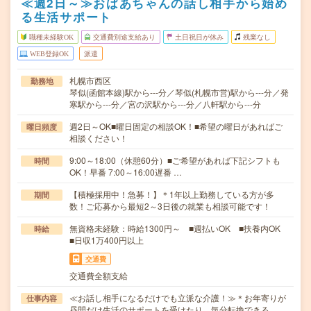
≪週2日～≫おばあちゃんの話し相手から始め
る生活サポート
職種未経験OK
交通費別途支給あり
土日祝日が休み
残業なし
WEB登録OK
派遣
札幌市西区
勤務地
琴似(函館本線)駅から---分／琴似(札幌市営)駅から---分／発
寒駅から---分／宮の沢駅から---分／八軒駅から---分
週2日～OK■曜日固定の相談OK！■希望の曜日があればご
曜日頻度
相談ください！
9:00～18:00（休憩60分）■ご希望があれば下記シフトも
時間
OK！早番 7:00～16:00遅番 …
【積極採用中！急募！】＊1年以上勤務している方が多
期間
数！ご応募から最短2～3日後の就業も相談可能です！
無資格未経験：時給1300円～ ■週払いOK ■扶養内OK
時給
■日収1万400円以上
交通費
交通費全額支給
≪お話し相手になるだけでも立派な介護！≫＊お年寄りが
仕事内容
昼間だけ生活のサポートを受けたり、気分転換できる…