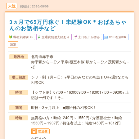
未読
掲載日
2026/08/09
3ヵ月で65万円稼ぐ！未経験OK＊おばあちゃ
んのお話相手など
職種未経験OK
交通費別途支給あり
土日祝日が休み
WEB登録OK
派遣
北海道赤平市
勤務地
赤平駅から---分／平岸(根室本線)駅から---分／茂尻駅から--
-分
シフト制（月～日）※平日のみなどの相談もOK※週3なども
曜日頻度
相談OK
【シフト例】07:00～16:0009:00～18:0017:00～09:00※ 上
時間
記は一例です！そ…
即日～2ヶ月以上 ■開始日の相談OK！
期間
無資格の方：時給1240円～1550円 / 介護福祉士：時給
時給
1550円～1937円 / 初任者以上：時給1450円～1812円
交通費
全額支給