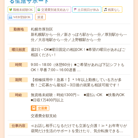
る生活サポート
職種未経験OK
交通費別途支給あり
土日祝日が休み
残業なし
WEB登録OK
派遣
札幌市厚別区
勤務地
新札幌駅から---分／新さっぽろ駅から---分／厚別駅から---
分／大谷地駅から---分／上野幌駅から---分
週2日～OK■曜日固定の相談OK！■希望の曜日があればご
曜日頻度
相談ください！
9:00～18:00（休憩60分）■ご希望があれば下記シフトも
時間
OK！早番 7:00～16:00遅番 …
【積極採用中！急募！】＊1年以上勤務している方が多
期間
数！ご応募から最短2～3日後の就業も相談可能です！
無資格未経験：時給1300円～ ■週払いOK ■扶養内OK
時給
■日収1万400円以上
交通費
交通費全額支給
≪お話し相手になるだけでも立派な介護！≫＊お年寄りが
仕事内容
昼間だけ生活のサポートを受けたり、気分転換できる…