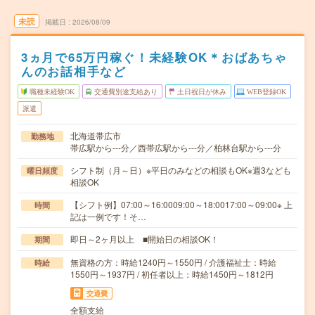
未読
掲載日
2026/08/09
3ヵ月で65万円稼ぐ！未経験OK＊おばあちゃ
んのお話相手など
職種未経験OK
交通費別途支給あり
土日祝日が休み
WEB登録OK
派遣
北海道帯広市
勤務地
帯広駅から---分／西帯広駅から---分／柏林台駅から---分
シフト制（月～日）※平日のみなどの相談もOK※週3なども
曜日頻度
相談OK
【シフト例】07:00～16:0009:00～18:0017:00～09:00※ 上
時間
記は一例です！そ…
即日～2ヶ月以上 ■開始日の相談OK！
期間
無資格の方：時給1240円～1550円 / 介護福祉士：時給
時給
1550円～1937円 / 初任者以上：時給1450円～1812円
交通費
全額支給