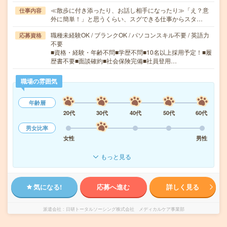
≪散歩に付き添ったり、お話し相手になったり≫「え？意
仕事内容
外に簡単！」と思うくらい、スグできる仕事からスタ…
職種未経験OK / ブランクOK / パソコンスキル不要 / 英語力
応募資格
不要
■資格・経験・年齢不問■学歴不問■10名以上採用予定！■履
歴書不要■面談確約■社会保険完備■社員登用…
職場の雰囲気
年齢層
20代
30代
40代
50代
60代
男女比率
女性
男性
もっと見る
気になる!
応募へ進む
詳しく見る
派遣会社
日研トータルソーシング株式会社 メディカルケア事業部