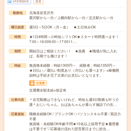
WEB登録OK
派遣
北海道岩見沢市
勤務地
栗沢駅から---分／上幌向駅から---分／志文駅から---分
週3日～5日OK（月～金） ★土日休みOK
曜日頻度
★1日4時間～の時短シフトOK★スタート時間選べます！
時間
7:00～16:009:00～17:0011:…
開始日はご相談ください！ ★急募 ★職場が気に入れ
期間
ば、長期でも働けます！
無資格未経験：時給1300円～ 経験者：時給1350円～
時給
★日払い／週払い制度あり（月払いも選べます）※稼働開
始時は手続き完了次第のお支払いとなります。
交通費
交通費全額支給※規定有
＊在宅勤務はできないけれど、時短も週3日勤務も叶う介
仕事内容
護＊おじいちゃん、おばあちゃんが暮らす施設での生…
職種未経験OK / ブランクOK / パソコンスキル不要 / 英語力
応募資格
不要
無資格・未経験OK年齢不問★10名以上採用予定★履歴書
は不要です▽応募後の流れ1)翌営業日までに担当…