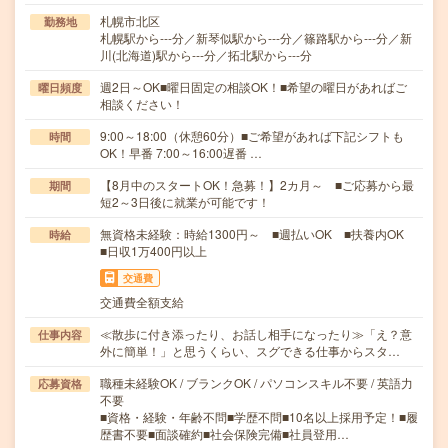
札幌市北区
勤務地
札幌駅から---分／新琴似駅から---分／篠路駅から---分／新
川(北海道)駅から---分／拓北駅から---分
週2日～OK■曜日固定の相談OK！■希望の曜日があればご
曜日頻度
相談ください！
9:00～18:00（休憩60分）■ご希望があれば下記シフトも
時間
OK！早番 7:00～16:00遅番 …
【8月中のスタートOK！急募！】2カ月～ ■ご応募から最
期間
短2～3日後に就業が可能です！
無資格未経験：時給1300円～ ■週払いOK ■扶養内OK
時給
■日収1万400円以上
交通費
交通費全額支給
≪散歩に付き添ったり、お話し相手になったり≫「え？意
仕事内容
外に簡単！」と思うくらい、スグできる仕事からスタ…
職種未経験OK / ブランクOK / パソコンスキル不要 / 英語力
応募資格
不要
■資格・経験・年齢不問■学歴不問■10名以上採用予定！■履
歴書不要■面談確約■社会保険完備■社員登用…