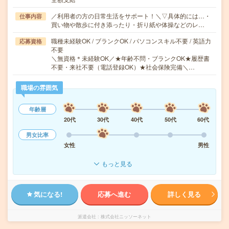
／利用者の方の日常生活をサポート！＼▽具体的には…・
仕事内容
買い物や散歩に付き添ったり・折り紙や体操などのレ…
職種未経験OK / ブランクOK / パソコンスキル不要 / 英語力
応募資格
不要
＼無資格＊未経験OK／★年齢不問・ブランクOK★履歴書
不要・来社不要（電話登録OK）★社会保険完備＼…
職場の雰囲気
年齢層
20代
30代
40代
50代
60代
男女比率
女性
男性
もっと見る
気になる!
応募へ進む
詳しく見る
派遣会社
株式会社ニッソーネット