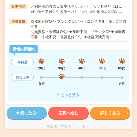
／利用者の方の日常生活をサポート！＼▽具体的には…・
仕事内容
買い物や散歩に付き添ったり・折り紙や体操などのレ…
職種未経験OK / ブランクOK / パソコンスキル不要 / 英語力
応募資格
不要
＼無資格＊未経験OK／★年齢不問・ブランクOK★履歴書
不要・来社不要（電話登録OK）★社会保険完備＼…
職場の雰囲気
年齢層
20代
30代
40代
50代
60代
男女比率
女性
男性
もっと見る
気になる!
応募へ進む
詳しく見る
派遣会社
株式会社ニッソーネット