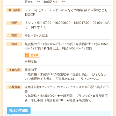
駅から---分／御崎駅から---分
シフト制（月～日） ※平日のみなどの相談もOK ※週3なども
曜日頻度
相談OK
【シフト例】07:00～16:0009:00～18:0017:00～09:00※ 上記
時間
は一例です！そ…
即日～2ヶ月以上
期間
無資格の方：時給1240円～1550円 / 介護福祉士：時給1550
時給
円～1937円 / 初任者以上：時給1450円～1812円
交通費
全額支給
看護助手
仕事内容
＼無資格・未経験OKの看護助手／医療行為は一切行わない
ので未経験でも安心！▽具体的には…・リネンやシ…
職種未経験OK / ブランクOK / パソコンスキル不要 / 英語力不
応募資格
要
＼無資格＊未経験OK／★年齢不問・ブランクOK★履歴書不
要・来社不要（電話登録OK）★社会保険完備＼…
職場の雰囲気