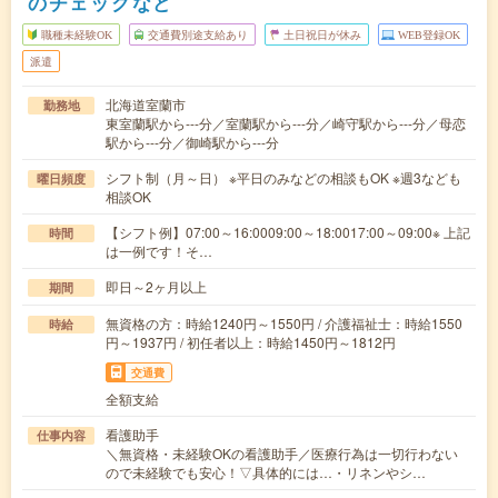
のチェックなど
職種未経験OK
交通費別途支給あり
土日祝日が休み
WEB登録OK
派遣
北海道室蘭市
勤務地
東室蘭駅から---分／室蘭駅から---分／崎守駅から---分／母恋
駅から---分／御崎駅から---分
シフト制（月～日） ※平日のみなどの相談もOK ※週3なども
曜日頻度
相談OK
【シフト例】07:00～16:0009:00～18:0017:00～09:00※ 上記
時間
は一例です！そ…
即日～2ヶ月以上
期間
無資格の方：時給1240円～1550円 / 介護福祉士：時給1550
時給
円～1937円 / 初任者以上：時給1450円～1812円
交通費
全額支給
看護助手
仕事内容
＼無資格・未経験OKの看護助手／医療行為は一切行わない
ので未経験でも安心！▽具体的には…・リネンやシ…