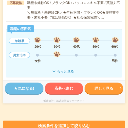
職種未経験OK / ブランクOK / パソコンスキル不要 / 英語力不
応募資格
要
＼無資格＊未経験OK／★年齢不問・ブランクOK★履歴書不
要・来社不要（電話登録OK）★社会保険完備＼…
職場の雰囲気
年齢層
20代
30代
40代
50代
60代
男女比率
女性
男性
もっと見る
気になる!
応募へ進む
詳しく見る
派遣会社
株式会社ニッソーネット
検索条件を追加して絞り込む