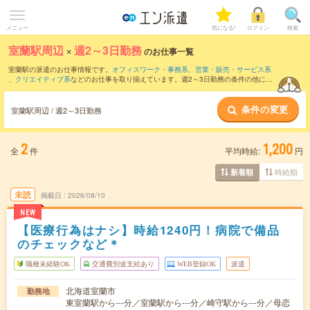
メニュー
気になる!
ログイン
検索
室蘭駅周辺
×
週2～3日勤務
のお仕事一覧
室蘭駅の派遣のお仕事情報です。
オフィスワーク・事務系
、
営業・販売・サービス系
、
クリエイティブ系
などのお仕事を取り揃えています。週2～3日勤務の条件の他に、
交通費別途支給あり
、
職種未経験OK
、
友だちと一緒の応募OK
などのこだわり条件も
取り揃えています。
条件の変更
室蘭駅周辺 / 週2～3日勤務
2
1,200
全
件
平均時給:
円
時給順
新着順
未読
掲載日
2026/08/10
NEW
【医療行為はナシ】時給1240円！病院で備品
のチェックなど＊
職種未経験OK
交通費別途支給あり
WEB登録OK
派遣
北海道室蘭市
勤務地
東室蘭駅から---分／室蘭駅から---分／崎守駅から---分／母恋