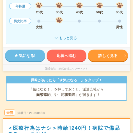
年齢層
20代
30代
40代
50代
60代
男女比率
女性
男性
もっと見る
気になる!
応募へ進む
詳しく見る
派遣会社
株式会社ニッソーネット
興味があったら「★気になる！」をタップ！
「気になる！」を押しておくと、派遣会社から
「面談確約」
や
「応募歓迎」
が届きます！
未読
掲載日
2026/08/06
＜医療行為はナシ＞時給1240円！病院で備品