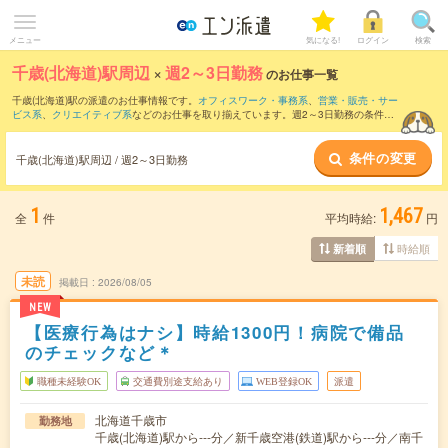
メニュー
気になる!
ログイン
検索
千歳(北海道)駅周辺
×
週2～3日勤務
のお仕事一覧
千歳(北海道)駅の派遣のお仕事情報です。
オフィスワーク・事務系
、
営業・販売・サー
ビス系
、
クリエイティブ系
などのお仕事を取り揃えています。週2～3日勤務の条件の
他に、
交通費別途支給あり
、
職種未経験OK
、
友だちと一緒の応募OK
などのこだわり
条件も取り揃えています。
条件の変更
千歳(北海道)駅周辺 / 週2～3日勤務
1
1,467
全
件
平均時給:
円
時給順
新着順
未読
掲載日
2026/08/05
NEW
【医療行為はナシ】時給1300円！病院で備品
のチェックなど＊
職種未経験OK
交通費別途支給あり
WEB登録OK
派遣
北海道千歳市
勤務地
千歳(北海道)駅から---分／新千歳空港(鉄道)駅から---分／南千