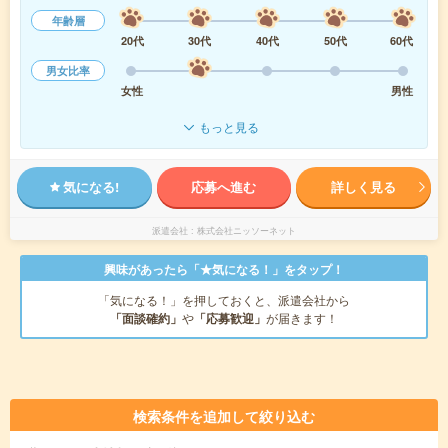
年齢層
20代
30代
40代
50代
60代
男女比率
女性
男性
もっと見る
気になる!
応募へ進む
詳しく見る
派遣会社
株式会社ニッソーネット
興味があったら「★気になる！」をタップ！
「気になる！」を押しておくと、派遣会社から
「面談確約」
や
「応募歓迎」
が届きます！
検索条件を追加して絞り込む