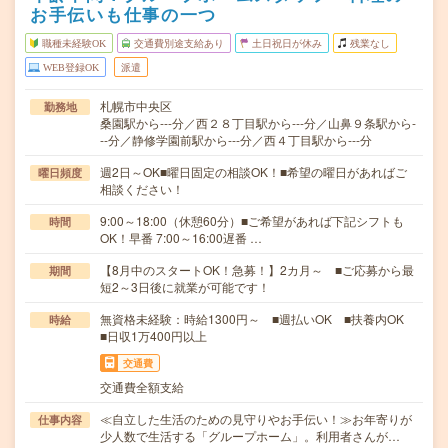
お手伝いも仕事の一つ
職種未経験OK
交通費別途支給あり
土日祝日が休み
残業なし
WEB登録OK
派遣
札幌市中央区
勤務地
桑園駅から---分／西２８丁目駅から---分／山鼻９条駅から-
--分／静修学園前駅から---分／西４丁目駅から---分
週2日～OK■曜日固定の相談OK！■希望の曜日があればご
曜日頻度
相談ください！
9:00～18:00（休憩60分）■ご希望があれば下記シフトも
時間
OK！早番 7:00～16:00遅番 …
【8月中のスタートOK！急募！】2カ月～ ■ご応募から最
期間
短2～3日後に就業が可能です！
無資格未経験：時給1300円～ ■週払いOK ■扶養内OK
時給
■日収1万400円以上
交通費
交通費全額支給
≪自立した生活のための見守りやお手伝い！≫お年寄りが
仕事内容
少人数で生活する「グループホーム」。利用者さんが…