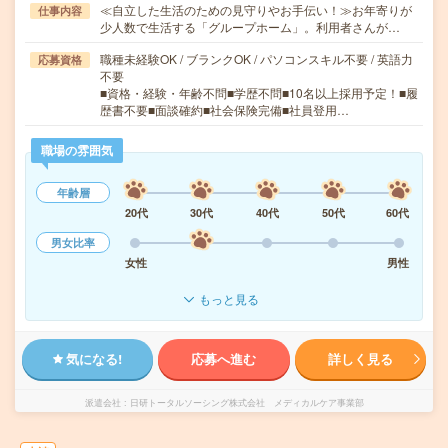
≪自立した生活のための見守りやお手伝い！≫お年寄りが
仕事内容
少人数で生活する「グループホーム」。利用者さんが…
職種未経験OK / ブランクOK / パソコンスキル不要 / 英語力
応募資格
不要
■資格・経験・年齢不問■学歴不問■10名以上採用予定！■履
歴書不要■面談確約■社会保険完備■社員登用…
職場の雰囲気
年齢層
20代
30代
40代
50代
60代
男女比率
女性
男性
もっと見る
気になる!
応募へ進む
詳しく見る
派遣会社
日研トータルソーシング株式会社 メディカルケア事業部