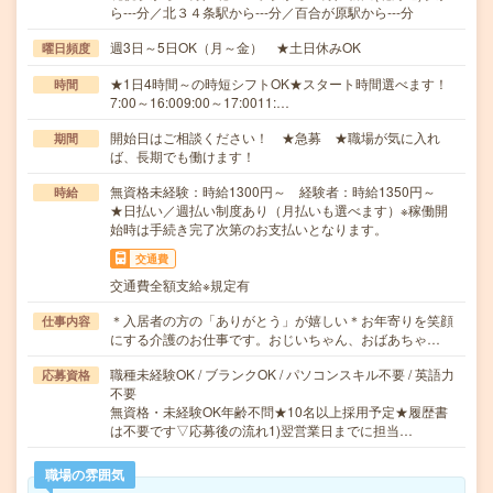
ら---分／北３４条駅から---分／百合が原駅から---分
週3日～5日OK（月～金） ★土日休みOK
曜日頻度
★1日4時間～の時短シフトOK★スタート時間選べます！
時間
7:00～16:009:00～17:0011:…
開始日はご相談ください！ ★急募 ★職場が気に入れ
期間
ば、長期でも働けます！
無資格未経験：時給1300円～ 経験者：時給1350円～
時給
★日払い／週払い制度あり（月払いも選べます）※稼働開
始時は手続き完了次第のお支払いとなります。
交通費
交通費全額支給※規定有
＊入居者の方の「ありがとう」が嬉しい＊お年寄りを笑顔
仕事内容
にする介護のお仕事です。おじいちゃん、おばあちゃ…
職種未経験OK / ブランクOK / パソコンスキル不要 / 英語力
応募資格
不要
無資格・未経験OK年齢不問★10名以上採用予定★履歴書
は不要です▽応募後の流れ1)翌営業日までに担当…
職場の雰囲気