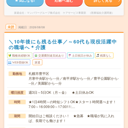
気になる!
応募へ進む
詳しく見る
派遣会社
マンパワーグループ株式会社 ケアサービス事業部 （医療福祉介護関連）
未読
掲載日
2026/08/08
＼10年後にも残る仕事／～60代も現役活躍中
の職場へ＊介護
職種未経験OK
交通費別途支給あり
土日祝日が休み
残業なし
WEB登録OK
派遣
札幌市豊平区
勤務地
月寒中央駅から---分／南平岸駅から---分／豊平公園駅から-
--分／美園駅から---分
週3日～5日OK（月～金） ★土日休みOK
曜日頻度
★1日4時間～の時短シフトOK★スタート時間選べます！
時間
7:00～16:009:00～17:0011:…
開始日はご相談ください！ ★急募 ★職場が気に入れ
期間
ば、長期でも働けます！