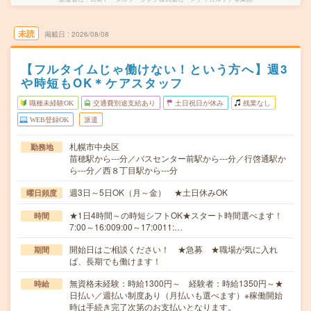
未読
掲載日
2026/08/08
【フルタイムじゃ働けない！という方へ】週3
や時短もOK＊ケアスタッフ
職種未経験OK
交通費別途支給あり
土日祝日が休み
残業なし
WEB登録OK
派遣
札幌市中央区
勤務地
苗穂駅から---分／バスセンター前駅から---分／行啓通駅か
ら---分／西８丁目駅から---分
週3日～5日OK（月～金） ★土日休みOK
曜日頻度
★1日4時間～の時短シフトOK★スタート時間選べます！
時間
7:00～16:009:00～17:0011:…
開始日はご相談ください！ ★急募 ★職場が気に入れ
期間
ば、長期でも働けます！
無資格未経験：時給1300円～ 経験者：時給1350円～★
時給
日払い／週払い制度あり（月払いも選べます）※稼働開始
時は手続き完了次第のお支払いとなります。