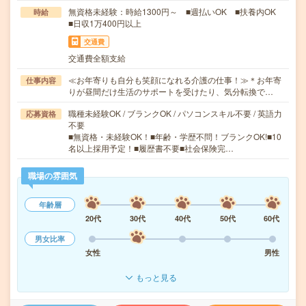
無資格未経験：時給1300円～ ■週払いOK ■扶養内OK
時給
■日収1万400円以上
交通費
交通費全額支給
≪お年寄りも自分も笑顔になれる介護の仕事！≫＊お年寄
仕事内容
りが昼間だけ生活のサポートを受けたり、気分転換で…
職種未経験OK / ブランクOK / パソコンスキル不要 / 英語力
応募資格
不要
■無資格・未経験OK！■年齢・学歴不問！ブランクOK!■10
名以上採用予定！■履歴書不要■社会保険完…
職場の雰囲気
年齢層
20代
30代
40代
50代
60代
男女比率
女性
男性
もっと見る