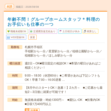
未読
掲載日
2026/08/08
年齢不問！グループホームスタッフ＊料理の
お手伝いも仕事の一つ
職種未経験OK
交通費別途支給あり
土日祝日が休み
残業なし
WEB登録OK
派遣
札幌市手稲区
勤務地
手稲駅から---分／星置駅から---分／稲積公園駅から---分／
稲穂駅から---分／ほしみ駅から---分
週2日～OK■曜日固定の相談OK！■希望の曜日があればご
曜日頻度
相談ください！
9:00～18:00（休憩60分）■ご希望があれば下記シフトも
時間
OK！早番 7:00～16:00遅番 …
【8月中のスタートOK！急募！】2カ月～ ■ご応募から最
期間
短2～3日後に就業が可能です！
無資格未経験：時給1300円～ ■週払いOK ■扶養内OK
時給
■日収1万400円以上
交通費