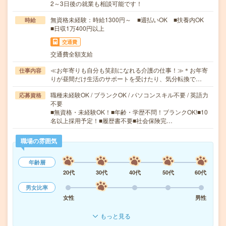
2～3日後の就業も相談可能です！
無資格未経験：時給1300円～ ■週払いOK ■扶養内OK
時給
■日収1万400円以上
交通費
交通費全額支給
≪お年寄りも自分も笑顔になれる介護の仕事！≫＊お年寄
仕事内容
りが昼間だけ生活のサポートを受けたり、気分転換で…
職種未経験OK / ブランクOK / パソコンスキル不要 / 英語力
応募資格
不要
■無資格・未経験OK！■年齢・学歴不問！ブランクOK!■10
名以上採用予定！■履歴書不要■社会保険完…
職場の雰囲気
年齢層
20代
30代
40代
50代
60代
男女比率
女性
男性
もっと見る