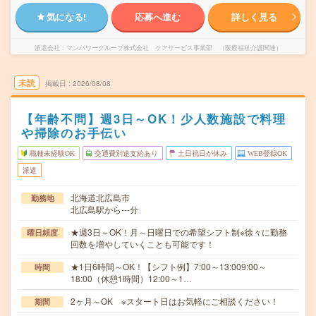
気になる!
応募へ進む
詳しく見る
派遣会社
マンパワーグループ株式会社 ケアサービス事業部 （医療福祉介護関連）
未読
掲載日
2026/08/08
【年齢不問】週3日～OK！少人数施設で料理
や掃除のお手伝い
職種未経験OK
交通費別途支給あり
土日祝日が休み
WEB登録OK
派遣
北海道北広島市
勤務地
北広島駅から---分
★週3日～OK！月～日曜日での希望シフト制※徐々に勤務
曜日頻度
回数を増やしていくことも可能です！
★1日6時間～OK！【シフト例】7:00～13:009:00～
時間
18:00（休憩1時間）12:00～1…
2ヶ月～OK ※スタート日はお気軽にご相談ください！
期間