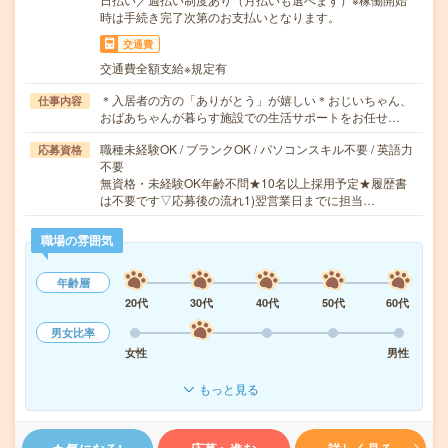
時は手続き完了次第のお支払いとなります。
交通費
交通費全額支給※規定有
＊入居者の方の「ありがとう」が嬉しい＊おじいちゃん、
仕事内容
おばあちゃんが暮らす施設での生活サポートをお任せ…
職種未経験OK / ブランクOK / パソコンスキル不要 / 英語力
応募資格
不要
無資格・未経験OK年齢不問★10名以上採用予定★履歴書
は不要です▽応募後の流れ1)翌営業日までに担当…
職場の雰囲気
年齢層
20代
30代
40代
50代
60代
男女比率
女性
男性
もっと見る