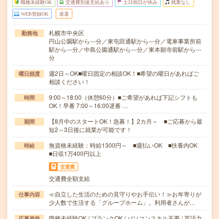
職種未経験OK
交通費別途支給あり
土日祝日が休み
残業なし
WEB登録OK
派遣
札幌市中央区
勤務地
円山公園駅から---分／東屯田通駅から---分／電車事業所前
駅から---分／中島公園通駅から---分／東本願寺前駅から---
分
週2日～OK■曜日固定の相談OK！■希望の曜日があればご
曜日頻度
相談ください！
9:00～18:00（休憩60分）■ご希望があれば下記シフトも
時間
OK！早番 7:00～16:00遅番 …
【8月中のスタートOK！急募！】2カ月～ ■ご応募から最
期間
短2～3日後に就業が可能です！
無資格未経験：時給1300円～ ■週払いOK ■扶養内OK
時給
■日収1万400円以上
交通費
交通費全額支給
≪自立した生活のための見守りやお手伝い！≫お年寄りが
仕事内容
少人数で生活する「グループホーム」。利用者さんが…
職種未経験OK / ブランクOK / パソコンスキル不要 / 英語力
応募資格