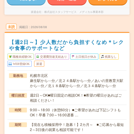
派遣会社
株式会社スタッフサービス メディカル事業本部
未読
掲載日
2026/08/08
【週2日～】少人数だから負担すくなめ＊レク
や食事のサポートなど
職種未経験OK
交通費別途支給あり
土日祝日が休み
残業なし
WEB登録OK
派遣
札幌市北区
勤務地
麻生駅から---分／北２４条駅から---分／あいの里教育大駅
から---分／北１８条駅から---分／北３４条駅から---分
週2日～OK■曜日固定の相談OK！■希望の曜日があればご
曜日頻度
相談ください！
9:00～18:00（休憩60分）■ご希望があれば下記シフトも
時間
OK！早番 7:00～16:00遅番 …
【現在も積極採用中！急募！】2カ月～ ■ご応募から最短
期間
2～3日後の就業も相談可能です！