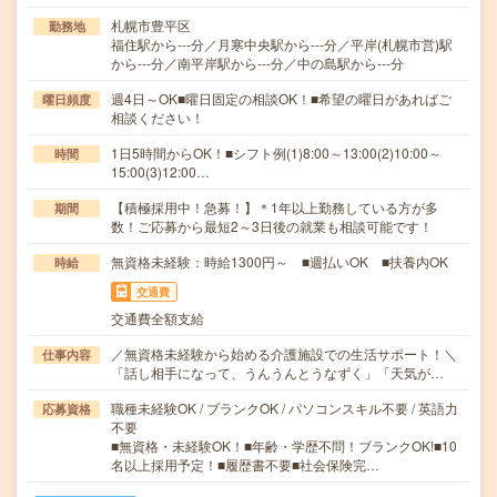
札幌市豊平区
勤務地
福住駅から---分／月寒中央駅から---分／平岸(札幌市営)駅
から---分／南平岸駅から---分／中の島駅から---分
週4日～OK■曜日固定の相談OK！■希望の曜日があればご
曜日頻度
相談ください！
1日5時間からOK！■シフト例(1)8:00～13:00(2)10:00～
時間
15:00(3)12:00…
【積極採用中！急募！】＊1年以上勤務している方が多
期間
数！ご応募から最短2～3日後の就業も相談可能です！
無資格未経験：時給1300円～ ■週払いOK ■扶養内OK
時給
交通費
交通費全額支給
／無資格未経験から始める介護施設での生活サポート！＼
仕事内容
「話し相手になって、うんうんとうなずく」「天気が…
職種未経験OK / ブランクOK / パソコンスキル不要 / 英語力
応募資格
不要
■無資格・未経験OK！■年齢・学歴不問！ブランクOK!■10
名以上採用予定！■履歴書不要■社会保険完…