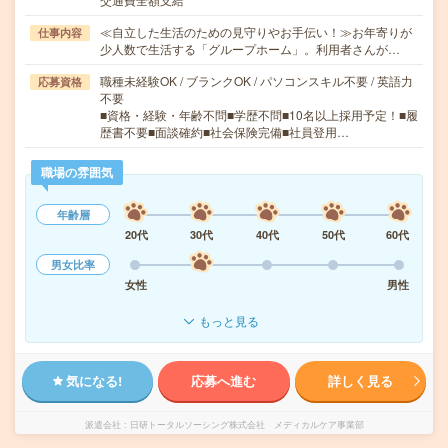
≪自立した生活のための見守りやお手伝い！≫お年寄りが
仕事内容
少人数で生活する「グループホーム」。利用者さんが…
職種未経験OK / ブランクOK / パソコンスキル不要 / 英語力
応募資格
不要
■資格・経験・年齢不問■学歴不問■10名以上採用予定！■履
歴書不要■面談確約■社会保険完備■社員登用…
職場の雰囲気
年齢層
20代
30代
40代
50代
60代
男女比率
女性
男性
もっと見る
気になる!
応募へ進む
詳しく見る
派遣会社
日研トータルソーシング株式会社 メディカルケア事業部