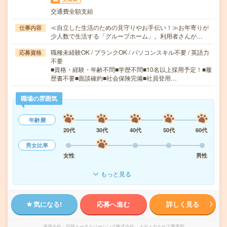
交通費全額支給
≪自立した生活のための見守りやお手伝い！≫お年寄りが
仕事内容
少人数で生活する「グループホーム」。利用者さんが…
職種未経験OK / ブランクOK / パソコンスキル不要 / 英語力
応募資格
不要
■資格・経験・年齢不問■学歴不問■10名以上採用予定！■履
歴書不要■面談確約■社会保険完備■社員登用…
職場の雰囲気
年齢層
20代
30代
40代
50代
60代
男女比率
女性
男性
もっと見る
気になる!
応募へ進む
詳しく見る
派遣会社
日研トータルソーシング株式会社 メディカルケア事業部