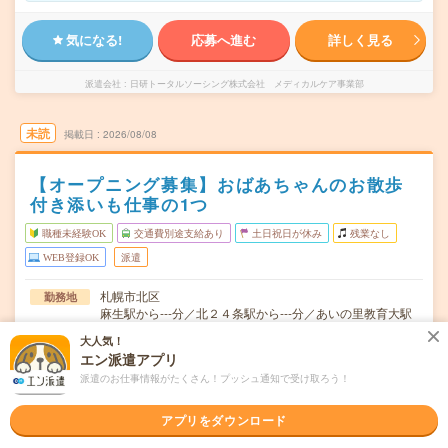
気になる!
応募へ進む
詳しく見る
派遣会社
日研トータルソーシング株式会社 メディカルケア事業部
未読
掲載日
2026/08/08
【オープニング募集】おばあちゃんのお散歩
付き添いも仕事の1つ
職種未経験OK
交通費別途支給あり
土日祝日が休み
残業なし
WEB登録OK
派遣
札幌市北区
勤務地
麻生駅から---分／北２４条駅から---分／あいの里教育大駅
から---分／北１８条駅から---分／北３４条駅から---分
大人気！
エン派遣アプリ
週2日～OK■曜日固定の相談OK！■希望の曜日があればご
曜日頻度
相談ください！
派遣のお仕事情報がたくさん！プッシュ通知で受け取ろう！
9:00～18:00（休憩60分）■ご希望があれば下記シフトも
時間
アプリをダウンロード
OK！早番 7:00～16:00遅番 …