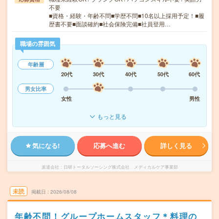
不要
■資格・経験・年齢不問■学歴不問■10名以上採用予定！■履
歴書不要■面談確約■社会保険完備■社員登用…
職場の雰囲気
年齢層
20代
30代
40代
50代
60代
男女比率
女性
男性
もっと見る
気になる!
応募へ進む
詳しく見る
派遣会社
日研トータルソーシング株式会社 メディカルケア事業部
未読
掲載日
2026/08/08
年齢不問！グループホームスタッフ＊料理の