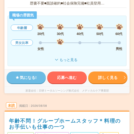
歴書不要■面談確約■社会保険完備■社員登用…
職場の雰囲気
年齢層
20代
30代
40代
50代
60代
男女比率
女性
男性
もっと見る
気になる!
応募へ進む
詳しく見る
派遣会社
日研トータルソーシング株式会社 メディカルケア事業部
未読
掲載日
2026/08/08
年齢不問！グループホームスタッフ＊料理の
お手伝いも仕事の一つ