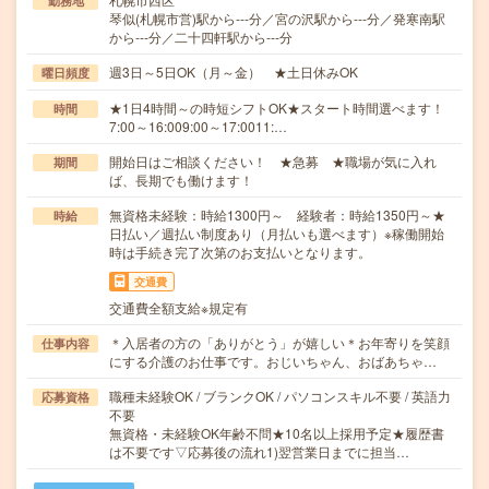
勤務地
琴似(札幌市営)駅から---分／宮の沢駅から---分／発寒南駅
から---分／二十四軒駅から---分
週3日～5日OK（月～金） ★土日休みOK
曜日頻度
★1日4時間～の時短シフトOK★スタート時間選べます！
時間
7:00～16:009:00～17:0011:…
開始日はご相談ください！ ★急募 ★職場が気に入れ
期間
ば、長期でも働けます！
無資格未経験：時給1300円～ 経験者：時給1350円～★
時給
日払い／週払い制度あり（月払いも選べます）※稼働開始
時は手続き完了次第のお支払いとなります。
交通費
交通費全額支給※規定有
＊入居者の方の「ありがとう」が嬉しい＊お年寄りを笑顔
仕事内容
にする介護のお仕事です。おじいちゃん、おばあちゃ…
職種未経験OK / ブランクOK / パソコンスキル不要 / 英語力
応募資格
不要
無資格・未経験OK年齢不問★10名以上採用予定★履歴書
は不要です▽応募後の流れ1)翌営業日までに担当…