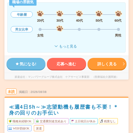
職場の雰囲気
年齢層
20代
30代
40代
50代
60代
男女比率
女性
男性
もっと見る
気になる!
応募へ進む
詳しく見る
派遣会社
マンパワーグループ株式会社 ケアサービス事業部 （医療福祉介護関連）
未読
掲載日
2026/08/08
≪週4日5h～≫志望動機も履歴書も不要！＊
身の回りのお手伝い
職種未経験OK
交通費別途支給あり
土日祝日が休み
残業なし
WEB登録OK
派遣