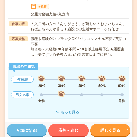
交通費
交通費全額支給※規定有
＊入居者の方の「ありがとう」が嬉しい＊おじいちゃん、
仕事内容
おばあちゃんが暮らす施設での生活サポートをお任せ…
職種未経験OK / ブランクOK / パソコンスキル不要 / 英語力
応募資格
不要
無資格・未経験OK年齢不問★10名以上採用予定★履歴書
は不要です▽応募後の流れ1)翌営業日までに担当…
職場の雰囲気
年齢層
20代
30代
40代
50代
60代
男女比率
女性
男性
もっと見る
気になる!
応募へ進む
詳しく見る