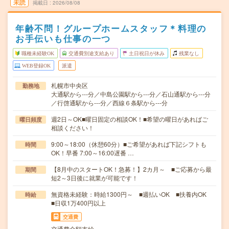
未読
掲載日
2026/08/08
年齢不問！グループホームスタッフ＊料理の
お手伝いも仕事の一つ
職種未経験OK
交通費別途支給あり
土日祝日が休み
残業なし
WEB登録OK
派遣
札幌市中央区
勤務地
大通駅から---分／中島公園駅から---分／石山通駅から---分
／行啓通駅から---分／西線６条駅から---分
週2日～OK■曜日固定の相談OK！■希望の曜日があればご
曜日頻度
相談ください！
9:00～18:00（休憩60分）■ご希望があれば下記シフトも
時間
OK！早番 7:00～16:00遅番 …
【8月中のスタートOK！急募！】2カ月～ ■ご応募から最
期間
短2～3日後に就業が可能です！
無資格未経験：時給1300円～ ■週払いOK ■扶養内OK
時給
■日収1万400円以上
交通費
交通費全額支給