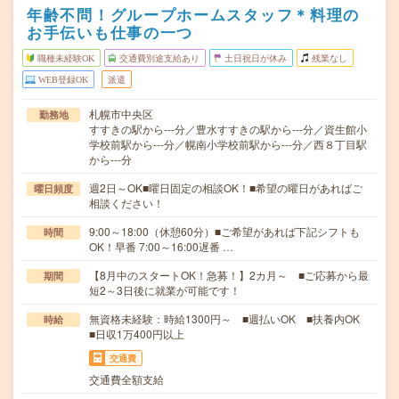
年齢不問！グループホームスタッフ＊料理の
お手伝いも仕事の一つ
職種未経験OK
交通費別途支給あり
土日祝日が休み
残業なし
WEB登録OK
派遣
札幌市中央区
勤務地
すすきの駅から---分／豊水すすきの駅から---分／資生館小
学校前駅から---分／幌南小学校前駅から---分／西８丁目駅
から---分
週2日～OK■曜日固定の相談OK！■希望の曜日があればご
曜日頻度
相談ください！
9:00～18:00（休憩60分）■ご希望があれば下記シフトも
時間
OK！早番 7:00～16:00遅番 …
【8月中のスタートOK！急募！】2カ月～ ■ご応募から最
期間
短2～3日後に就業が可能です！
無資格未経験：時給1300円～ ■週払いOK ■扶養内OK
時給
■日収1万400円以上
交通費
交通費全額支給