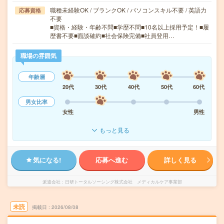
職種未経験OK / ブランクOK / パソコンスキル不要 / 英語力
応募資格
不要
■資格・経験・年齢不問■学歴不問■10名以上採用予定！■履
歴書不要■面談確約■社会保険完備■社員登用…
職場の雰囲気
年齢層
20代
30代
40代
50代
60代
男女比率
女性
男性
もっと見る
気になる!
応募へ進む
詳しく見る
派遣会社
日研トータルソーシング株式会社 メディカルケア事業部
未読
掲載日
2026/08/08