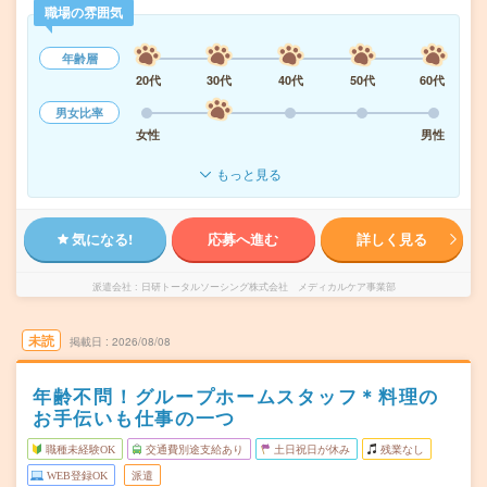
職場の雰囲気
年齢層
20代
30代
40代
50代
60代
男女比率
女性
男性
もっと見る
気になる!
応募へ進む
詳しく見る
派遣会社
日研トータルソーシング株式会社 メディカルケア事業部
未読
掲載日
2026/08/08
年齢不問！グループホームスタッフ＊料理の
お手伝いも仕事の一つ
職種未経験OK
交通費別途支給あり
土日祝日が休み
残業なし
WEB登録OK
派遣