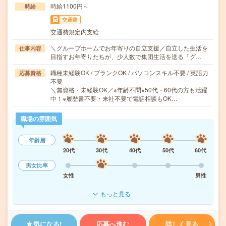
時給1100円～
時給
交通費
交通費規定内支給
＼グループホームでお年寄りの自立支援／自立した生活を
仕事内容
目指すお年寄りたちが、少人数で集団生活を送る「グ…
職種未経験OK / ブランクOK / パソコンスキル不要 / 英語力
応募資格
不要
＼無資格・未経験OK／※年齢不問※50代・60代の方も活躍
中！※履歴書不要・来社不要で電話相談もOK…
職場の雰囲気
年齢層
20代
30代
40代
50代
60代
男女比率
女性
男性
もっと見る
気になる!
応募へ進む
詳しく見る