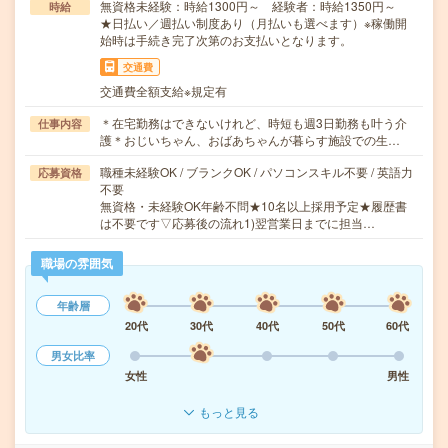
無資格未経験：時給1300円～ 経験者：時給1350円～
時給
★日払い／週払い制度あり（月払いも選べます）※稼働開
始時は手続き完了次第のお支払いとなります。
交通費
交通費全額支給※規定有
＊在宅勤務はできないけれど、時短も週3日勤務も叶う介
仕事内容
護＊おじいちゃん、おばあちゃんが暮らす施設での生…
職種未経験OK / ブランクOK / パソコンスキル不要 / 英語力
応募資格
不要
無資格・未経験OK年齢不問★10名以上採用予定★履歴書
は不要です▽応募後の流れ1)翌営業日までに担当…
職場の雰囲気
年齢層
20代
30代
40代
50代
60代
男女比率
女性
男性
もっと見る