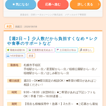
気になる!
応募へ進む
詳しく見る
派遣会社
日研トータルソーシング株式会社 メディカルケア事業部
未読
掲載日
2026/08/08
【週2日～】少人数だから負担すくなめ＊レク
や食事のサポートなど
職種未経験OK
交通費別途支給あり
土日祝日が休み
残業なし
WEB登録OK
派遣
札幌市手稲区
勤務地
手稲駅から---分／星置駅から---分／稲積公園駅から---分／
稲穂駅から---分／ほしみ駅から---分
週2日～OK■曜日固定の相談OK！■希望の曜日があればご
曜日頻度
相談ください！
9:00～18:00（休憩60分）■ご希望があれば下記シフトも
時間
OK！早番 7:00～16:00遅番 …
【現在も積極採用中！急募！】2カ月～ ■ご応募から最短
期間