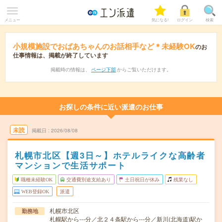
メニュー
気になる!
ログイン
検索
小規模施設でおばあちゃんのお話相手など＊未経験OK
のお
仕事情報は、掲載が終了しています
掲載時の情報は、
ページ下部
からご覧いただけます。
お探しの条件に近い派遣のお仕事
未読
掲載日
2026/08/08
札幌市北区【週3日～】ホテルライクな高齢者
マンションで生活サポート
職種未経験OK
交通費別途支給あり
土日祝日が休み
残業なし
WEB登録OK
派遣
札幌市北区
勤務地
札幌駅から---分／北２４条駅から---分／新川(北海道)駅か