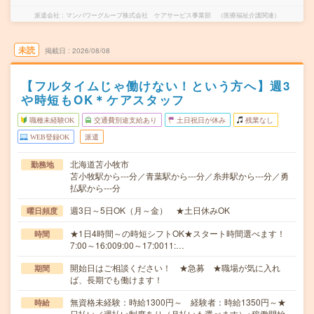
派遣会社
マンパワーグループ株式会社 ケアサービス事業部 （医療福祉介護関連）
未読
掲載日
2026/08/08
【フルタイムじゃ働けない！という方へ】週3
や時短もOK＊ケアスタッフ
職種未経験OK
交通費別途支給あり
土日祝日が休み
残業なし
WEB登録OK
派遣
北海道苫小牧市
勤務地
苫小牧駅から---分／青葉駅から---分／糸井駅から---分／勇
払駅から---分
週3日～5日OK（月～金） ★土日休みOK
曜日頻度
★1日4時間～の時短シフトOK★スタート時間選べます！
時間
7:00～16:009:00～17:0011:…
開始日はご相談ください！ ★急募 ★職場が気に入れ
期間
ば、長期でも働けます！
無資格未経験：時給1300円～ 経験者：時給1350円～★
時給
日払い／週払い制度あり（月払いも選べます）※稼働開始