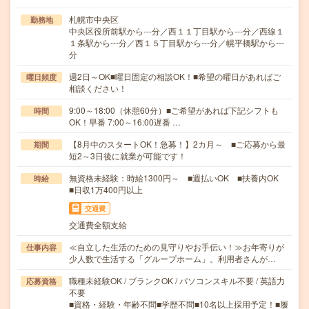
札幌市中央区
勤務地
中央区役所前駅から---分／西１１丁目駅から---分／西線１
１条駅から---分／西１５丁目駅から---分／幌平橋駅から---
分
週2日～OK■曜日固定の相談OK！■希望の曜日があればご
曜日頻度
相談ください！
9:00～18:00（休憩60分）■ご希望があれば下記シフトも
時間
OK！早番 7:00～16:00遅番 …
【8月中のスタートOK！急募！】2カ月～ ■ご応募から最
期間
短2～3日後に就業が可能です！
無資格未経験：時給1300円～ ■週払いOK ■扶養内OK
時給
■日収1万400円以上
交通費
交通費全額支給
≪自立した生活のための見守りやお手伝い！≫お年寄りが
仕事内容
少人数で生活する「グループホーム」。利用者さんが…
職種未経験OK / ブランクOK / パソコンスキル不要 / 英語力
応募資格
不要
■資格・経験・年齢不問■学歴不問■10名以上採用予定！■履