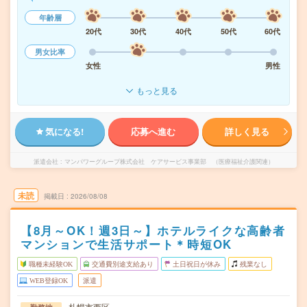
年齢層
20代
30代
40代
50代
60代
男女比率
女性
男性
もっと見る
気になる!
応募へ進む
詳しく見る
派遣会社
マンパワーグループ株式会社 ケアサービス事業部 （医療福祉介護関連）
未読
掲載日
2026/08/08
【8月～OK！週3日～】ホテルライクな高齢者
マンションで生活サポート＊時短OK
職種未経験OK
交通費別途支給あり
土日祝日が休み
残業なし
WEB登録OK
派遣
札幌市西区